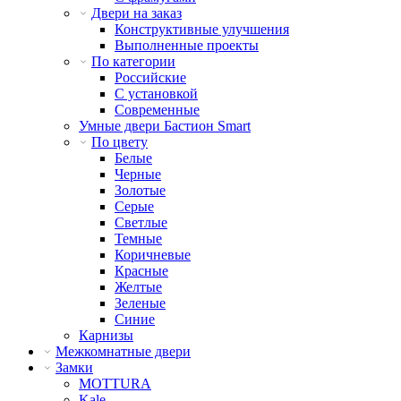
Двери на заказ
Конструктивные улучшения
Выполненные проекты
По категории
Российские
С установкой
Современные
Умные двери Бастион Smart
По цвету
Белые
Черные
Золотые
Серые
Светлые
Темные
Коричневые
Красные
Желтые
Зеленые
Синие
Карнизы
Межкомнатные двери
Замки
MOTTURA
Kale