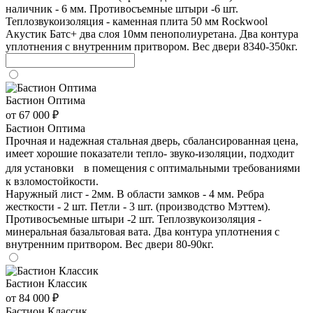
наличник - 6 мм. Противосъемные штыри -6 шт.
Теплозвукоизоляция - каменная плита 50 мм Rockwool
Акустик Батс+ два слоя 10мм пенополиуретана. Два контура
уплотнения с внутренним притвором. Вес двери 8340-350кг.
Бастион Оптима
от 67 000 ₽
Бастион Оптима
Прочная и надежная стальная дверь, сбалансированная цена,
имеет хорошие показатели тепло- звуко-изоляции, подходит
для установки в помещения с оптимальными требованиями
к взломостойкости.
Наружный лист - 2мм. В области замков - 4 мм. Ребра
жесткости - 2 шт. Петли - 3 шт. (производство Мэттем).
Противосъемные штыри -2 шт. Теплозвукоизоляция -
минеральная базальтовая вата. Два контура уплотнения с
внутренним притвором. Вес двери 80-90кг.
Бастион Классик
от 84 000 ₽
Бастион Классик