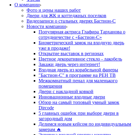
О компании
Фото и цены наших работ
Двери для ЖК и коттеджных поселков
Видеозаписи о стальных дверях Бастион-С
Новости компании
Популярная актриса Глафира Тарханова о
сотрудничестве с «Бастион-С»
Биометрический замок на входную дверь
уже в продаже!
Открытие выставок в регионах
Цветное декоративное стекло - лакобель
Закажи дверь через интернет!
Входная дверь из корабельной фанеры
"Бастион-С" в программе на РЕН ТВ
Межкомнатный пенал для маленького
помещения
Двери с накладной ковкой
Инновационные входные двери
Обзор на самый топовый умный замок
Dircode
5 главных ошибок при выборе двери в
загородный дом
Делимся новым кейсом по индивидуальным
замерам 🔥
Эстетика входной группы изнутри