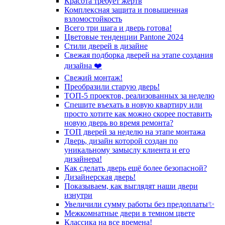
Красота требует жертв
Комплексная защита и повышенная
взломостойкость
Всего три шага и дверь готова!
Цветовые тенденции Pantone 2024
Стили дверей в дизайне
Свежая подборка дверей на этапе создания
дизайна ❤️
Свежий монтаж!
Преобразили старую дверь!
ТОП-5 проектов, реализованных за неделю
Спешите въехать в новую квартиру или
просто хотите как можно скорее поставить
новую дверь во время ремонта?
ТОП дверей за неделю на этапе монтажа
Дверь, дизайн которой создан по
уникальному замыслу клиента и его
дизайнера!
Как сделать дверь ещё более безопасной?
Дизайнерская дверь!
Показываем, как выглядят наши двери
изнутри
Увеличили сумму работы без предоплаты✨
Межкомнатные двери в темном цвете
Классика на все времена!