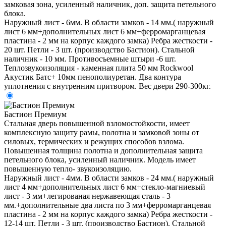
замковая зона, усиленный наличник, доп. защита петельного
блока.
Наружный лист - 6мм. В области замков - 14 мм.( наружный
лист 6 мм+дополнительных лист 6 мм+ферромарганцевая
пластина - 2 мм на корпус каждого замка) Ребра жесткости -
20 шт. Петли - 3 шт. (производство Бастион). Стальной
наличник - 10 мм. Противосъемные штыри -6 шт.
Теплозвукоизоляция - каменная плита 50 мм Rockwool
Акустик Батс+ 10мм пенополиуретан. Два контура
уплотнения с внутренним притвором. Вес двери 290-300кг.
Бастион Премиум
Стальная дверь повышенной взломостойкости, имеет
комплексную защиту рамы, полотна и замковой зоны от
силовых, термических и режущих способов взлома.
Повышенная толщина полотна и дополнительная защита
петельного блока, усиленный наличник. Модель имеет
повышенную тепло- звукоизоляцию.
Наружный лист - 4мм. В области замков - 24 мм.( наружный
лист 4 мм+дополнительных лист 6 мм+стекло-магниевый
лист - 3 мм+легированая нержавеющая сталь - 3
мм.+дополнительные два листа по 3 мм+ферромарганцевая
пластина - 2 мм на корпус каждого замка) Ребра жесткости -
12-14 шт. Петли - 3 шт. (производство Бастион). Стальной