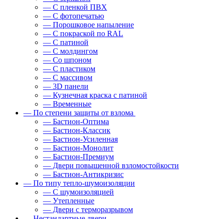
— С пленкой ПВХ
— С фотопечатью
— Порошковое напыление
— С покраской по RAL
— С патиной
— С молдингом
— Со шпоном
— С пластиком
— С массивом
— 3D панели
— Кузнечная краска с патиной
— Временные
— По степени защиты от взлома
— Бастион-Оптима
— Бастион-Классик
— Бастион-Усиленная
— Бастион-Монолит
— Бастион-Премиум
— Двери повышенной взломостойкости
— Бастион-Антикризис
— По типу тепло-шумоизоляции
— С шумоизоляцией
— Утепленные
— Двери с терморазрывом
— Нестандартные двери