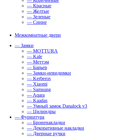
— Коричневые
— Красные
— Желтые
— Зеленые
— Синие
Межкомнатные двери
— Замки
— MOTTURA
— Kale
— Меттэм
— Барьер
— Замки-невидимки
— Kerberos
— Xiaomi
— Samsung
— Aqara
— Kaadas
— Умный замок Danalock v3
— Цилиндры
— Фурнитура
— Броненакладки
— Декоративные накладки
— Дверные ручки