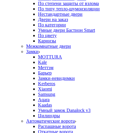
По степени защиты от взлома
По типу тепло-шумоизоляции
Нестандартные двери
Двери на заказ
По категории
Умные двери Бастион Smart
По цвету
Карнизы
Межкомнатные двери
Замки
MOTTURA
Kale
Меттэм
Барьер
Замки-невидимки
Kerberos
Xiaomi
Samsung
Aqara
Kaadas
Умный замок Danalock v3
Цилиндры
Автоматические ворота
Распашные ворота
Откатные ворота