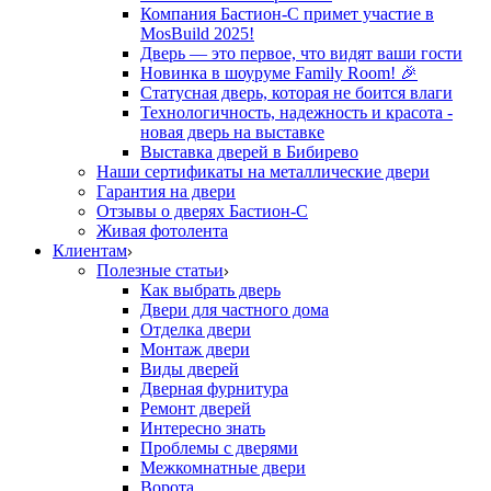
Компания Бастион-С примет участие в
MosBuild 2025!
Дверь — это первое, что видят ваши гости
Новинка в шоуруме Family Room! 🎉
Статусная дверь, которая не боится влаги
Технологичность, надежность и красота -
новая дверь на выставке
Выставка дверей в Бибирево
Наши сертификаты на металлические двери
Гарантия на двери
Отзывы о дверях Бастион-С
Живая фотолента
Клиентам
Полезные статьи
Как выбрать дверь
Двери для частного дома
Отделка двери
Монтаж двери
Виды дверей
Дверная фурнитура
Ремонт дверей
Интересно знать
Проблемы с дверями
Межкомнатные двери
Ворота