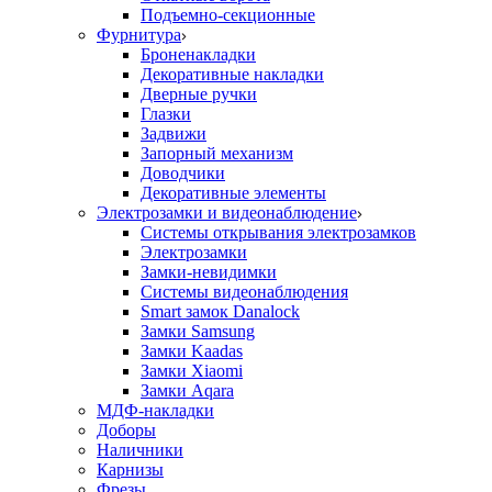
Подъемно-секционные
Фурнитура
Броненакладки
Декоративные накладки
Дверные ручки
Глазки
Задвижи
Запорный механизм
Доводчики
Декоративные элементы
Электрозамки и видеонаблюдение
Системы открывания электрозамков
Электрозамки
Замки-невидимки
Системы видеонаблюдения
Smart замок Danalock
Замки Samsung
Замки Kaadas
Замки Xiaomi
Замки Aqara
МДФ-накладки
Доборы
Наличники
Карнизы
Фрезы