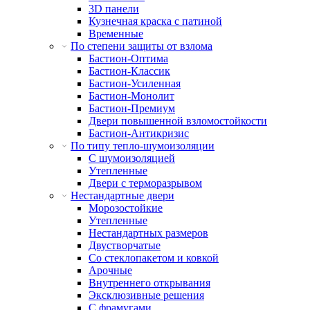
3D панели
Кузнечная краска с патиной
Временные
По степени защиты от взлома
Бастион-Оптима
Бастион-Классик
Бастион-Усиленная
Бастион-Монолит
Бастион-Премиум
Двери повышенной взломостойкости
Бастион-Антикризис
По типу тепло-шумоизоляции
С шумоизоляцией
Утепленные
Двери с терморазрывом
Нестандартные двери
Морозостойкие
Утепленные
Нестандартных размеров
Двустворчатые
Со стеклопакетом и ковкой
Арочные
Внутреннего открывания
Эксклюзивные решения
С фрамугами