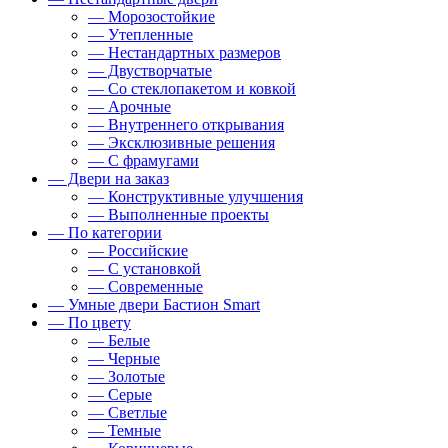
— Морозостойкие
— Утепленные
— Нестандартных размеров
— Двустворчатые
— Со стеклопакетом и ковкой
— Арочные
— Внутреннего открывания
— Эксклюзивные решения
— С фрамугами
— Двери на заказ
— Конструктивные улучшения
— Выполненные проекты
— По категории
— Российские
— С установкой
— Современные
— Умные двери Бастион Smart
— По цвету
— Белые
— Черные
— Золотые
— Серые
— Светлые
— Темные