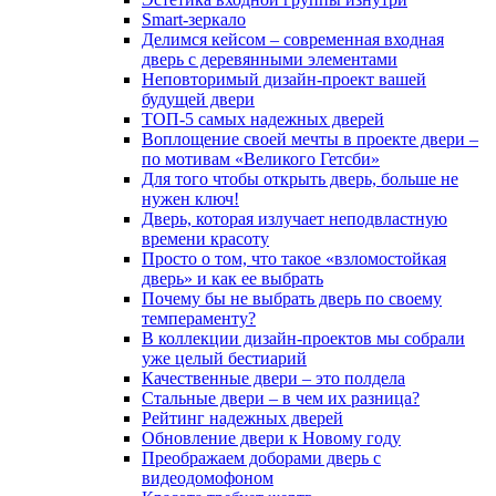
Smart-зеркало
Делимся кейсом – современная входная
дверь с деревянными элементами
Неповторимый дизайн-проект вашей
будущей двери
ТОП-5 самых надежных дверей
Воплощение своей мечты в проекте двери –
по мотивам «Великого Гетсби»
Для того чтобы открыть дверь, больше не
нужен ключ!
Дверь, которая излучает неподвластную
времени красоту
Просто о том, что такое «взломостойкая
дверь» и как ее выбрать
Почему бы не выбрать дверь по своему
темпераменту?
В коллекции дизайн-проектов мы собрали
уже целый бестиарий
Качественные двери – это полдела
Стальные двери – в чем их разница?
Рейтинг надежных дверей
Обновление двери к Новому году
Преображаем доборами дверь с
видеодомофоном