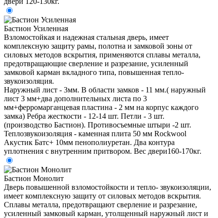
двери 120-130кг.
Бастион Усиленная
Взломостойкая и надежная стальная дверь, имеет
комплексную защиту рамы, полотна и замковой зоны от
силовых методов вскрытия, применяются сплавы металла,
предотвращающие сверление и разрезание, усиленный
замковой карман вкладного типа, повышенная тепло-
звукоизоляция.
Наружный лист - 3мм. В области замков - 11 мм.( наружный
лист 3 мм+два дополнительных листа по 3
мм+ферромарганцевая пластина - 2 мм на корпус каждого
замка) Ребра жесткости - 12-14 шт. Петли - 3 шт.
(производство Бастион). Противосъемные штыри -2 шт.
Теплозвукоизоляция - каменная плита 50 мм Rockwool
Акустик Батс+ 10мм пенополиуретан. Два контура
уплотнения с внутренним притвором. Вес двери160-170кг.
Бастион Монолит
Дверь повышенной взломостойкости и тепло- звукоизоляции,
имеет комплексную защиту от силовых методов вскрытия.
Сплавы металла, предотвращают сверление и разрезание,
усиленный замковый карман, утолщенный наружный лист и