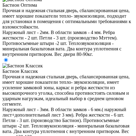
Бастион Оптима
Прочная и надежная стальная дверь, сбалансированная цена,
имеет хорошие показатели тепло- звукоизоляции, подходит
для установки в помещения с оптимальными требованиями к
взломостойкости.
Наружный лист - 2мм. В области замков - 4 мм. Ребра
жесткости - 2 шт. Петли - 3 шт. (производство Мэттем).
Противосъемные штыри -2 шт. Теплозвукоизоляция -
минеральная базальтовая вата. Два контура уплотнения с
внутренним притвором. Вес двери 80-90кг.
Бастион Классик
Прочная и надежная стальная дверь, сбалансированная цена,
имеет хорошие показатели тепло- звукоизоляции, имеет
усиление замковой зоны, каркас и ребра жесткости из
высокопрочного уголка, способна противостоять силовым и
ударным нагрузкам, идеальный выбор в среднем ценовом
сегменте.
Наружный лист - 3мм. В области замков - 6 мм.( наружный
лист+дополнительный лист 3 мм). Ребра жесткости - 6 шт.
Петли - 3 шт. (производство Бастион). Противосъемные
штыри -2 шт. Теплозвукоизоляция - минеральная базальтовая
вата. Два контура уплотнения с внутренним притвором. Вес