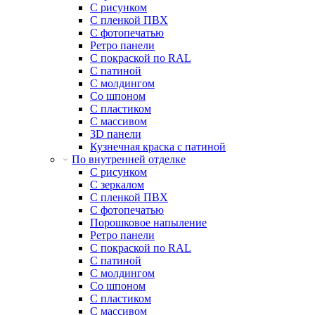
С рисунком
С пленкой ПВХ
С фотопечатью
Ретро панели
С покраской по RAL
С патиной
С молдингом
Со шпоном
С пластиком
С массивом
3D панели
Кузнечная краска с патиной
По внутренней отделке
С рисунком
С зеркалом
С пленкой ПВХ
С фотопечатью
Порошковое напыление
Ретро панели
С покраской по RAL
С патиной
С молдингом
Со шпоном
С пластиком
С массивом