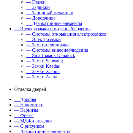
— Глазки
— Задвижи
— Запорный механизм
— Доводчики
— Декоративные элементы
— Электрозамки и видеонаблюдение
— Системы открывания электрозамков
— Электрозамки
— Замки-невидимки
— Системы видеонаблюдения
— Smart замок Danalock
— Замки Samsung
— Замки Kaadas
— Замки Xiaomi
— Замки Aqara
Отделка дверей
— Доборы
— Наличники
— Карнизы
— Фрезы
— МДФ-накладки
— С рисунком
— Декоративные элементы