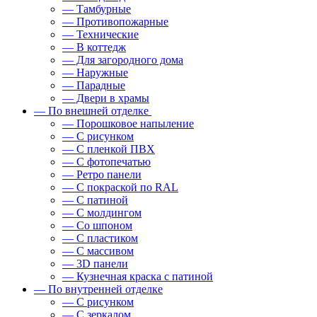
— Тамбурные
— Противопожарные
— Технические
— В коттедж
— Для загородного дома
— Наружные
— Парадные
— Двери в храмы
— По внешней отделке
— Порошковое напыление
— С рисунком
— С пленкой ПВХ
— С фотопечатью
— Ретро панели
— С покраской по RAL
— С патиной
— С молдингом
— Со шпоном
— С пластиком
— С массивом
— 3D панели
— Кузнечная краска с патиной
— По внутренней отделке
— С рисунком
— С зеркалом