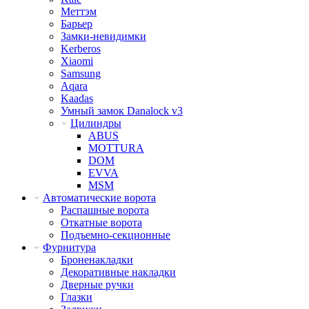
Меттэм
Барьер
Замки-невидимки
Kerberos
Xiaomi
Samsung
Aqara
Kaadas
Умный замок Danalock v3
Цилиндры
ABUS
MOTTURA
DOM
EVVA
MSM
Автоматические ворота
Распашные ворота
Откатные ворота
Подъемно-секционные
Фурнитура
Броненакладки
Декоративные накладки
Дверные ручки
Глазки