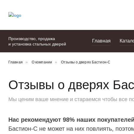
моя подборка
портфолио
Производство, продажа
Главная
Катал
и установка стальных дверей
Главная
О компании
Отзывы о дверях Бастион-С
Отзывы о дверях Ба
Мы ценим ваше мнение и стараемся чтобы все п
Нас рекомендуют 98% наших покупателей
Бастион-С не может на них повлиять, поэтом