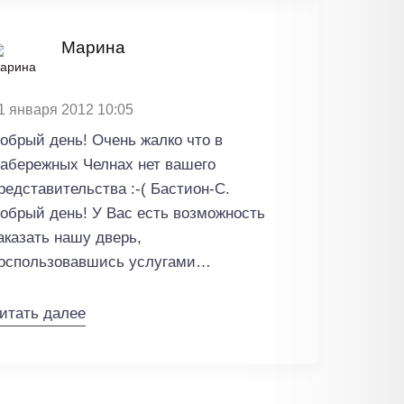
Марина
1 января 2012 10:05
обрый день! Очень жалко что в
абережных Челнах нет вашего
едставительства :-( Бастион-С.
обрый день! У Вас есть возможность
аказать нашу дверь,
оспользовавшись услугами
ранспортной компании. Вы можете
огласовать с нашим консультантом
итать далее
омплектацию стальной двери по
елефону 8(495)505-70-80, а также
бсудить условия доставки двери к