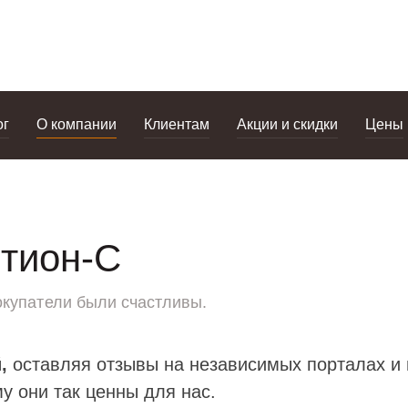
дизайнерам
салоны
ог
О компании
Клиентам
Акции и скидки
Цены
стион-С
окупатели были счастливы.
,
оставляя отзывы на независимых порталах и 
у они так ценны для нас.