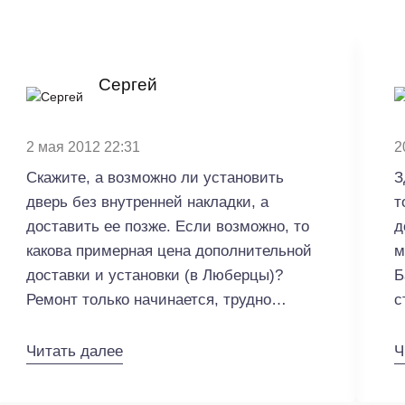
Сергей
2 мая 2012 22:31
2
Скажите, а возможно ли установить
З
дверь без внутренней накладки, а
т
доставить ее позже. Если возможно, то
д
какова примерная цена дополнительной
м
доставки и установки (в Люберцы)?
Б
Ремонт только начинается, трудно
с
сейчас определиться с цветом, да и
д
боюсь, что может накладка пострадать в
м
Читать далее
Ч
процессе капитального ремонта.
Бастион-С. Доброе утро! На время