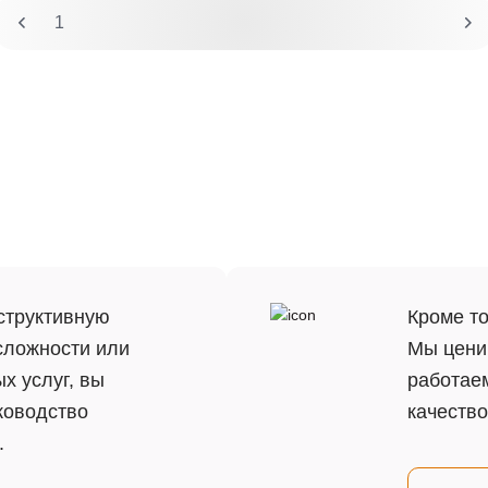
В
1
2
структивную
Кроме т
 сложности или
Мы цени
х услуг, вы
работае
ководство
качество
.