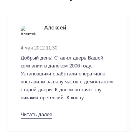
Алексей
4 мая 2012 11:30
Добрый день! Ставил дверь Вашей
компании в далеком 2006 году.
Установщики сработали оперативно,
поставили за пару часов с демонтажем
старой двери. К двери по качеству
никаких претензий. К концу
гарантийного срока стала плохо
закрываться личинка, после звонка
Читать далее
через пару дней заехал мастер и
поменял без всяких вопросов. Через