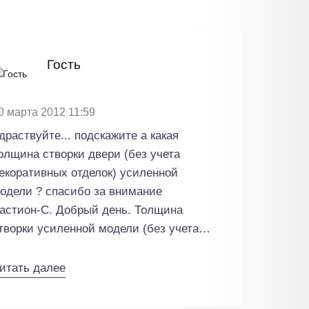
Гость
0 марта 2012 11:59
драствуйте... подскажите а какая
олщина створки двери (без учета
екоративных отделок) усиленной
одели ? спасибо за внимание
астион-С. Добрый день. Толщина
творки усиленной модели (без учета
екоративных отделок) составляет 53
м.
итать далее