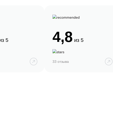
4,8
из 5
из 5
33 отзыва