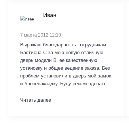
полгодика и новая личинка стала плохо
работать, опять без проблем приехал
Иван
мастер, почистил её и смазал, сказал
что грязь попала видимо. Поэтому могу
7 марта 2012 12:10
поблагодарить Вашу компанию за
высокий уровень сервисного
Выражаю благодарность сотрудникам
обслуживания. Бастион-С. Добрый
Бастиона-С за мою новую отличную
день! Спасибо за отзыв. Наша компания
дверь модели В, ее качественную
уделяет особое внимание гарантийному
установку и общее ведение заказа. Без
и послегарантийному обслуживанию
проблем установили в дверь мой замок
своей продукции.
и броненакладку. Буду рекомендовать
вас друзьям и знакомым. Бастион-С.
Добрый день! Спасибо за отзыв.
Читать далее