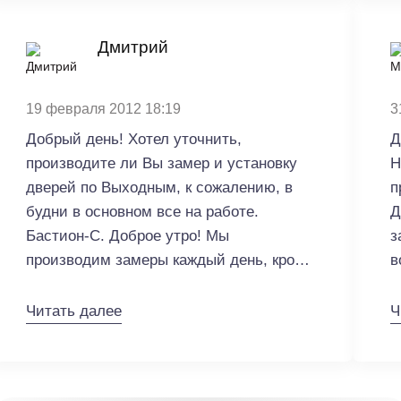
ремонтных работ мы устанавливаем
временную накладку, стоимость которой
Дмитрий
составляет 1500р. Стоимость доставки
и установки новой накладки составляет
19 февраля 2012 18:19
3
2500р. + стоимость самой накладки
(зависит от выбранного рисунка).
Добрый день! Хотел уточнить,
Д
производите ли Вы замер и установку
Н
дверей по Выходным, к сожалению, в
пр
будни в основном все на работе.
Д
Бастион-С. Доброе утро! Мы
з
производим замеры каждый день, кроме
в
воскресенья. Установка по выходным
т
производится только в тех домах, где
с
Читать далее
Ч
это не запрещено законодательством.
к
т
о