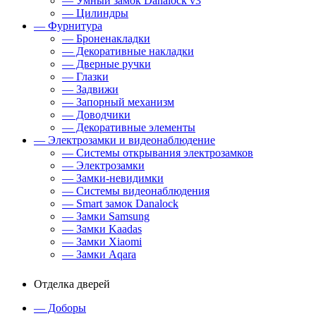
— Умный замок Danalock v3
— Цилиндры
— Фурнитура
— Броненакладки
— Декоративные накладки
— Дверные ручки
— Глазки
— Задвижи
— Запорный механизм
— Доводчики
— Декоративные элементы
— Электрозамки и видеонаблюдение
— Системы открывания электрозамков
— Электрозамки
— Замки-невидимки
— Системы видеонаблюдения
— Smart замок Danalock
— Замки Samsung
— Замки Kaadas
— Замки Xiaomi
— Замки Aqara
Отделка дверей
— Доборы