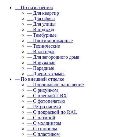
— По назначению
— Для квартир
— Для офиса
— Для улицы
— В подъезд
— Тамбурные
— Противопожарные
— Технические
— В коттедж
— Для загородного дома
— Наружные
— Парадные
— Двери в храмы
— По внешней отделке
— Порошковое напыление
— С рисунком
— С пленкой ПВХ
— С фотопечатью
— Ретро панели
— С покраской по RAL
— С патиной
— С молдингом
— Со шпоном
— С пластиком