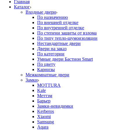
Главная
Каталог
Входные двери
По назначению
По внешней отделке
По внутренней отделке
По степени защиты от взлома
По типу тепло-шумоизоляции
Нестандартные двери
Двери на заказ
По категории
Умные двери Бастион Smart
По цвету
Карнизы
Межкомнатные двери
Замки
MOTTURA
Kale
Меттэм
Барьер
Замки-невидимки
Kerberos
Xiaomi
Samsung
Aqara