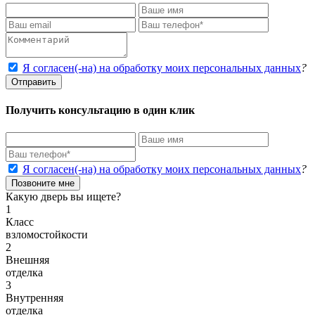
Я согласен(-на) на обработку моих персональных данных
?
Отправить
Получить консультацию в один клик
Я согласен(-на) на обработку моих персональных данных
?
Позвоните мне
Какую дверь вы ищете?
1
Класс
взломостойкости
2
Внешняя
отделка
3
Внутренняя
отделка