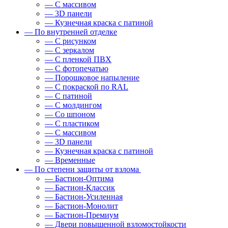
— С массивом
— 3D панели
— Кузнечная краска с патиной
— По внутренней отделке
— С рисунком
— С зеркалом
— С пленкой ПВХ
— С фотопечатью
— Порошковое напыление
— С покраской по RAL
— С патиной
— С молдингом
— Со шпоном
— С пластиком
— С массивом
— 3D панели
— Кузнечная краска с патиной
— Временные
— По степени защиты от взлома
— Бастион-Оптима
— Бастион-Классик
— Бастион-Усиленная
— Бастион-Монолит
— Бастион-Премиум
— Двери повышенной взломостойкости