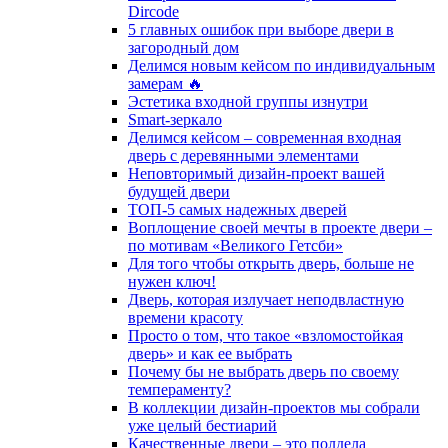
Dircode
5 главных ошибок при выборе двери в
загородный дом
Делимся новым кейсом по индивидуальным
замерам 🔥
Эстетика входной группы изнутри
Smart-зеркало
Делимся кейсом – современная входная
дверь с деревянными элементами
Неповторимый дизайн-проект вашей
будущей двери
ТОП-5 самых надежных дверей
Воплощение своей мечты в проекте двери –
по мотивам «Великого Гетсби»
Для того чтобы открыть дверь, больше не
нужен ключ!
Дверь, которая излучает неподвластную
времени красоту
Просто о том, что такое «взломостойкая
дверь» и как ее выбрать
Почему бы не выбрать дверь по своему
темпераменту?
В коллекции дизайн-проектов мы собрали
уже целый бестиарий
Качественные двери – это полдела