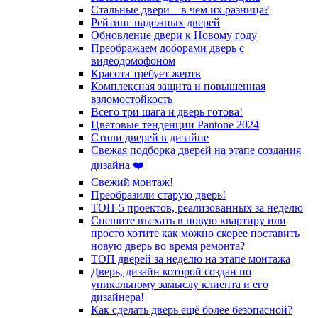
Стальные двери – в чем их разница?
Рейтинг надежных дверей
Обновление двери к Новому году
Преображаем доборами дверь с
видеодомофоном
Красота требует жертв
Комплексная защита и повышенная
взломостойкость
Всего три шага и дверь готова!
Цветовые тенденции Pantone 2024
Стили дверей в дизайне
Свежая подборка дверей на этапе создания
дизайна ❤️
Свежий монтаж!
Преобразили старую дверь!
ТОП-5 проектов, реализованных за неделю
Спешите въехать в новую квартиру или
просто хотите как можно скорее поставить
новую дверь во время ремонта?
ТОП дверей за неделю на этапе монтажа
Дверь, дизайн которой создан по
уникальному замыслу клиента и его
дизайнера!
Как сделать дверь ещё более безопасной?