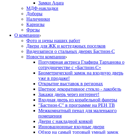
Замки Aqara
МДФ-накладки
Доборы
Наличники
Карнизы
Фрезы
О компании
Фото и цены наших работ
Двери для ЖК и коттеджных поселков
Видеозаписи о стальных дверях Бастион-С
Новости компании
Популярная актриса Глафира Тарханова о
сотрудничестве с «Бастион-С»
Биометрический замок на входную дверь
уже в продаже!
Открытие выставок в регионах
Цветное декоративное стекло - лакобель
Закажи дверь через интернет!
Входная дверь из корабельной фанеры
"Бастион-С" в программе на РЕН ТВ
Межкомнатный пенал для маленького
помещения
Двери с накладной ковкой
Инновационные входные двери
Обзор на самый топовый умный замок