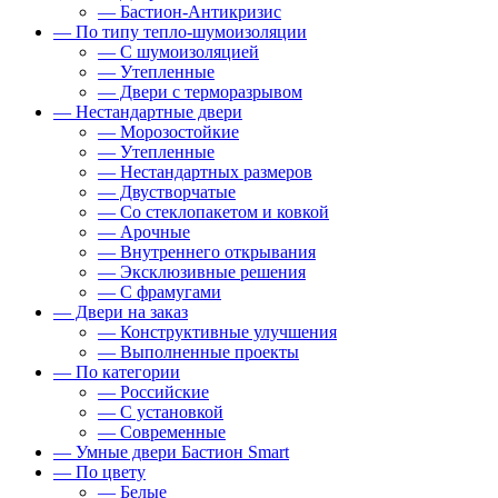
— Бастион-Антикризис
— По типу тепло-шумоизоляции
— С шумоизоляцией
— Утепленные
— Двери с терморазрывом
— Нестандартные двери
— Морозостойкие
— Утепленные
— Нестандартных размеров
— Двустворчатые
— Со стеклопакетом и ковкой
— Арочные
— Внутреннего открывания
— Эксклюзивные решения
— С фрамугами
— Двери на заказ
— Конструктивные улучшения
— Выполненные проекты
— По категории
— Российские
— С установкой
— Современные
— Умные двери Бастион Smart
— По цвету
— Белые