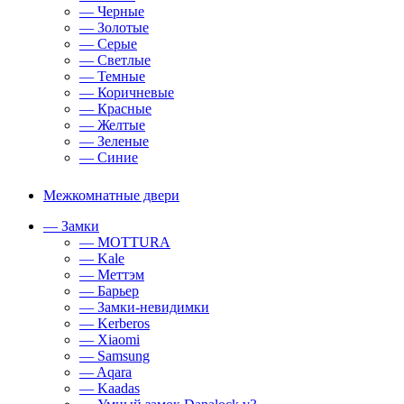
— Черные
— Золотые
— Серые
— Светлые
— Темные
— Коричневые
— Красные
— Желтые
— Зеленые
— Синие
Межкомнатные двери
— Замки
— MOTTURA
— Kale
— Меттэм
— Барьер
— Замки-невидимки
— Kerberos
— Xiaomi
— Samsung
— Aqara
— Kaadas