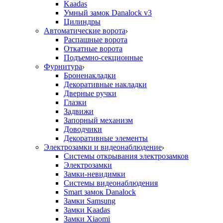
Kaadas
Умный замок Danalock v3
Цилиндры
Автоматические ворота
Распашные ворота
Откатные ворота
Подъемно-секционные
Фурнитура
Броненакладки
Декоративные накладки
Дверные ручки
Глазки
Задвижи
Запорный механизм
Доводчики
Декоративные элементы
Электрозамки и видеонаблюдение
Системы открывания электрозамков
Электрозамки
Замки-невидимки
Системы видеонаблюдения
Smart замок Danalock
Замки Samsung
Замки Kaadas
Замки Xiaomi