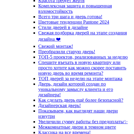
Красота требует жертв
Комплексная защита и повышенная
взломостойкость
Всего три шага и дверь готова!
Цветовые тенденции Pantone 2024
Стили дверей в дизайне
Свежая подборка дверей на этапе создания
дизайна ❤️
Свежий монтаж!
Преобразили старую дверь!
ТОП-5 проектов, реализованных за неделю
Спешите въехать в новую квартиру или
просто хотите как можно скорее поставить
новую дверь во время ремонта?
ТОП дверей за неделю на этапе монтажа
Дверь, дизайн которой создан по
уникальному замыслу клиента и его
дизайнера!
Как сделать дверь ещё более безопасной?
Дизайнерская дверь!
Показываем, как выглядят наши двери
изнутри
Увеличили сумму работы без предоплаты✨
Межкомнатные двери в темном цвете
Классика на все времена!