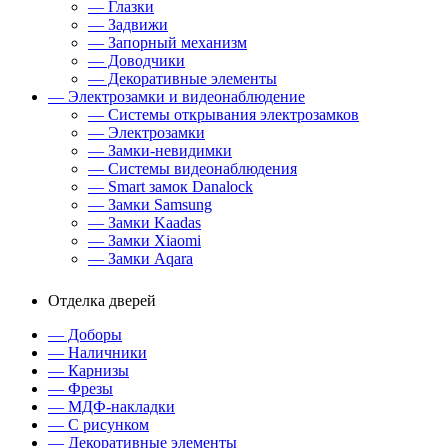
— Глазки
— Задвижи
— Запорный механизм
— Доводчики
— Декоративные элементы
— Электрозамки и видеонаблюдение
— Системы открывания электрозамков
— Электрозамки
— Замки-невидимки
— Системы видеонаблюдения
— Smart замок Danalock
— Замки Samsung
— Замки Kaadas
— Замки Xiaomi
— Замки Aqara
Отделка дверей
— Доборы
— Наличники
— Карнизы
— Фрезы
— МДФ-накладки
— С рисунком
— Декоративные элементы