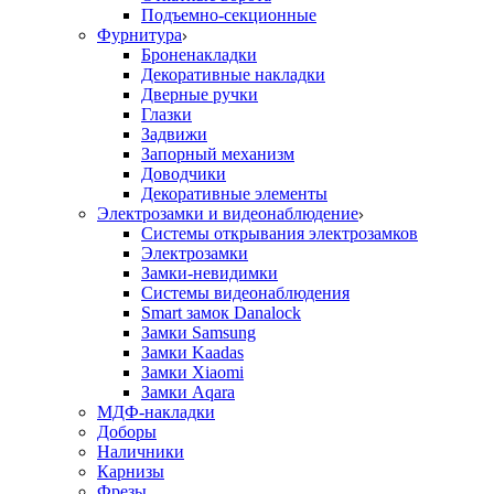
Подъемно-секционные
Фурнитура
Броненакладки
Декоративные накладки
Дверные ручки
Глазки
Задвижи
Запорный механизм
Доводчики
Декоративные элементы
Электрозамки и видеонаблюдение
Системы открывания электрозамков
Электрозамки
Замки-невидимки
Системы видеонаблюдения
Smart замок Danalock
Замки Samsung
Замки Kaadas
Замки Xiaomi
Замки Aqara
МДФ-накладки
Доборы
Наличники
Карнизы
Фрезы