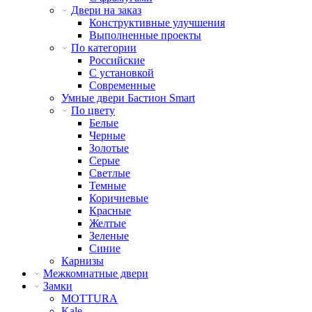
Двери на заказ
Конструктивные улучшения
Выполненные проекты
По категории
Российские
С установкой
Современные
Умные двери Бастион Smart
По цвету
Белые
Черные
Золотые
Серые
Светлые
Темные
Коричневые
Красные
Желтые
Зеленые
Синие
Карнизы
Межкомнатные двери
Замки
MOTTURA
Kale