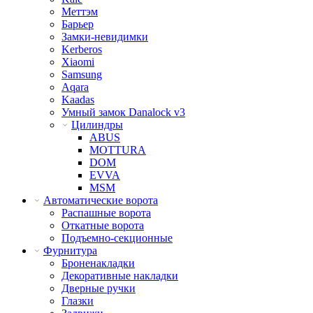
Меттэм
Барьер
Замки-невидимки
Kerberos
Xiaomi
Samsung
Aqara
Kaadas
Умный замок Danalock v3
Цилиндры
ABUS
MOTTURA
DOM
EVVA
MSM
Автоматические ворота
Распашные ворота
Откатные ворота
Подъемно-секционные
Фурнитура
Броненакладки
Декоративные накладки
Дверные ручки
Глазки