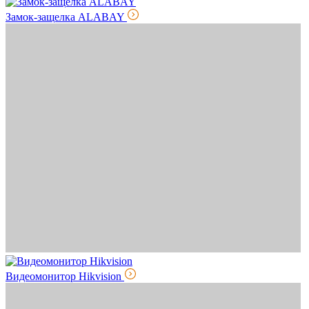
Замок-защелка ALABAY
Видеомонитор Hikvision