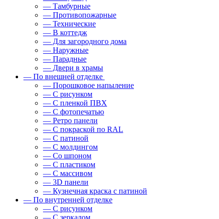
— Тамбурные
— Противопожарные
— Технические
— В коттедж
— Для загородного дома
— Наружные
— Парадные
— Двери в храмы
— По внешней отделке
— Порошковое напыление
— С рисунком
— С пленкой ПВХ
— С фотопечатью
— Ретро панели
— С покраской по RAL
— С патиной
— С молдингом
— Со шпоном
— С пластиком
— С массивом
— 3D панели
— Кузнечная краска с патиной
— По внутренней отделке
— С рисунком
— С зеркалом