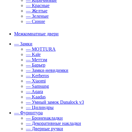
— Коричневые
— Красные
— Желтые
— Зеленые
— Синие
Межкомнатные двери
— Замки
— MOTTURA
— Kale
— Меттэм
— Барьер
— Замки-невидимки
— Kerberos
— Xiaomi
— Samsung
— Aqara
— Kaadas
— Умный замок Danalock v3
— Цилиндры
— Фурнитура
— Броненакладки
— Декоративные накладки
— Дверные ручки