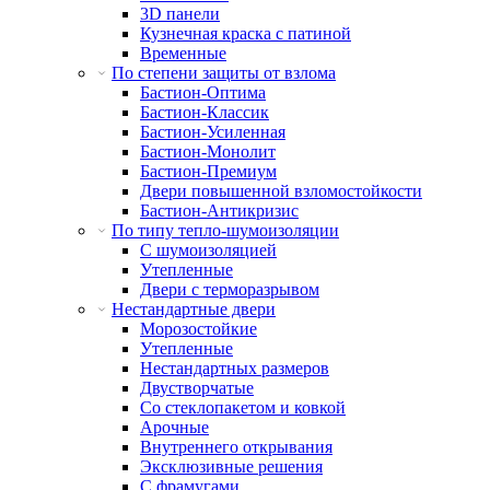
3D панели
Кузнечная краска с патиной
Временные
По степени защиты от взлома
Бастион-Оптима
Бастион-Классик
Бастион-Усиленная
Бастион-Монолит
Бастион-Премиум
Двери повышенной взломостойкости
Бастион-Антикризис
По типу тепло-шумоизоляции
С шумоизоляцией
Утепленные
Двери с терморазрывом
Нестандартные двери
Морозостойкие
Утепленные
Нестандартных размеров
Двустворчатые
Со стеклопакетом и ковкой
Арочные
Внутреннего открывания
Эксклюзивные решения
С фрамугами