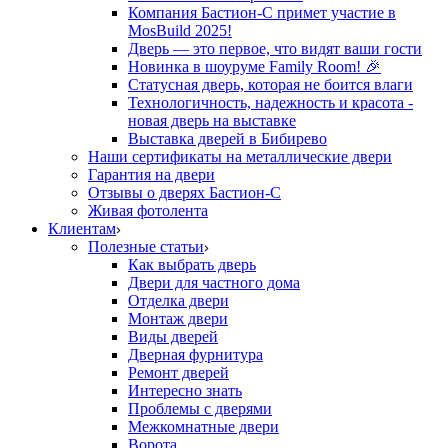
Компания Бастион-С примет участие в
MosBuild 2025!
Дверь — это первое, что видят ваши гости
Новинка в шоуруме Family Room! 🎉
Статусная дверь, которая не боится влаги
Технологичность, надежность и красота -
новая дверь на выставке
Выставка дверей в Бибирево
Наши сертификаты на металлические двери
Гарантия на двери
Отзывы о дверях Бастион-С
Живая фотолента
Клиентам
Полезные статьи
Как выбрать дверь
Двери для частного дома
Отделка двери
Монтаж двери
Виды дверей
Дверная фурнитура
Ремонт дверей
Интересно знать
Проблемы с дверями
Межкомнатные двери
Ворота