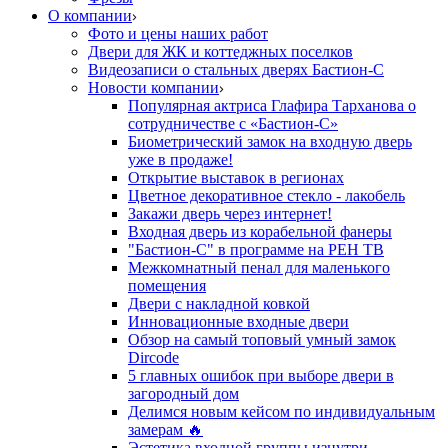
О компании
Фото и цены наших работ
Двери для ЖК и коттеджных поселков
Видеозаписи о стальных дверях Бастион-С
Новости компании
Популярная актриса Глафира Тарханова о
сотрудничестве с «Бастион-С»
Биометрический замок на входную дверь
уже в продаже!
Открытие выставок в регионах
Цветное декоративное стекло - лакобель
Закажи дверь через интернет!
Входная дверь из корабельной фанеры
"Бастион-С" в программе на РЕН ТВ
Межкомнатный пенал для маленького
помещения
Двери с накладной ковкой
Инновационные входные двери
Обзор на самый топовый умный замок
Dircode
5 главных ошибок при выборе двери в
загородный дом
Делимся новым кейсом по индивидуальным
замерам 🔥
Эстетика входной группы изнутри