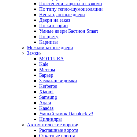
По степени защиты от взлома
По типу тепло-шумоизоляции
Нестандартные двери
Двери на заказ
По категории
Умные двери Бастион Smart
По цвету
Карнизы
Межкомнатные двери
Замки
MOTTURA
Kale
Меттэм
Барьер
Замки-невидимки
Kerberos
Xiaomi
Samsung
Aqara
Kaadas
Умный замок Danalock v3
Цилиндры
Автоматические ворота
Распашные ворота
Откатные ворота