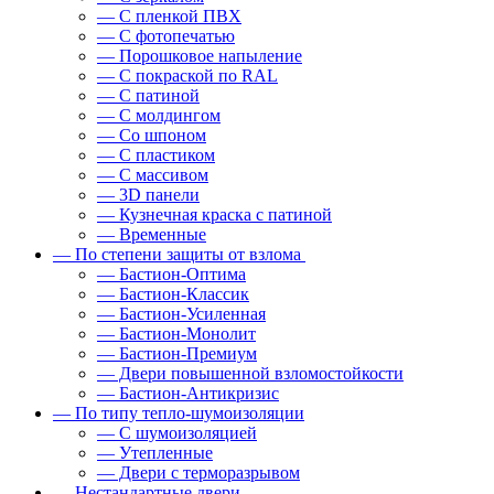
— С пленкой ПВХ
— С фотопечатью
— Порошковое напыление
— С покраской по RAL
— С патиной
— С молдингом
— Со шпоном
— С пластиком
— С массивом
— 3D панели
— Кузнечная краска с патиной
— Временные
— По степени защиты от взлома
— Бастион-Оптима
— Бастион-Классик
— Бастион-Усиленная
— Бастион-Монолит
— Бастион-Премиум
— Двери повышенной взломостойкости
— Бастион-Антикризис
— По типу тепло-шумоизоляции
— С шумоизоляцией
— Утепленные
— Двери с терморазрывом
— Нестандартные двери