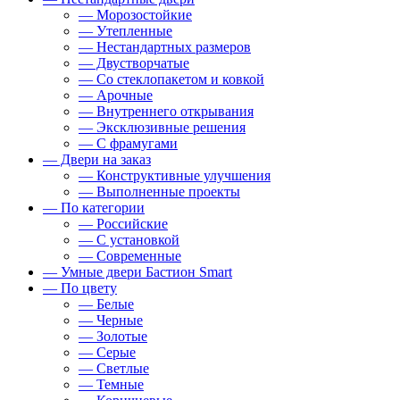
— Морозостойкие
— Утепленные
— Нестандартных размеров
— Двустворчатые
— Со стеклопакетом и ковкой
— Арочные
— Внутреннего открывания
— Эксклюзивные решения
— С фрамугами
— Двери на заказ
— Конструктивные улучшения
— Выполненные проекты
— По категории
— Российские
— С установкой
— Современные
— Умные двери Бастион Smart
— По цвету
— Белые
— Черные
— Золотые
— Серые
— Светлые
— Темные