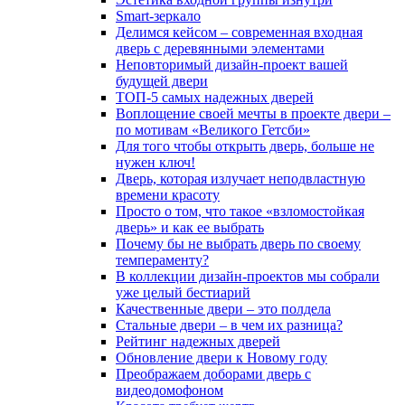
Smart-зеркало
Делимся кейсом – современная входная
дверь с деревянными элементами
Неповторимый дизайн-проект вашей
будущей двери
ТОП-5 самых надежных дверей
Воплощение своей мечты в проекте двери –
по мотивам «Великого Гетсби»
Для того чтобы открыть дверь, больше не
нужен ключ!
Дверь, которая излучает неподвластную
времени красоту
Просто о том, что такое «взломостойкая
дверь» и как ее выбрать
Почему бы не выбрать дверь по своему
темпераменту?
В коллекции дизайн-проектов мы собрали
уже целый бестиарий
Качественные двери – это полдела
Стальные двери – в чем их разница?
Рейтинг надежных дверей
Обновление двери к Новому году
Преображаем доборами дверь с
видеодомофоном