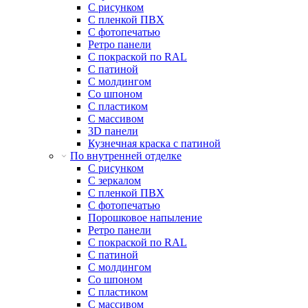
С рисунком
С пленкой ПВХ
С фотопечатью
Ретро панели
С покраской по RAL
С патиной
С молдингом
Со шпоном
С пластиком
С массивом
3D панели
Кузнечная краска с патиной
По внутренней отделке
С рисунком
С зеркалом
С пленкой ПВХ
С фотопечатью
Порошковое напыление
Ретро панели
С покраской по RAL
С патиной
С молдингом
Со шпоном
С пластиком
С массивом