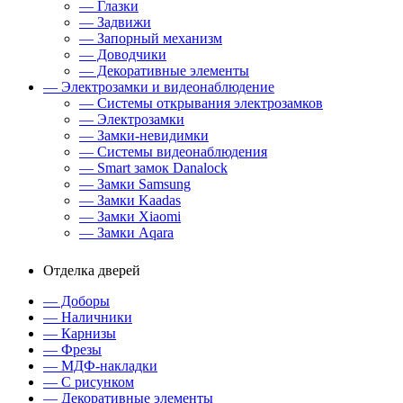
— Глазки
— Задвижи
— Запорный механизм
— Доводчики
— Декоративные элементы
— Электрозамки и видеонаблюдение
— Системы открывания электрозамков
— Электрозамки
— Замки-невидимки
— Системы видеонаблюдения
— Smart замок Danalock
— Замки Samsung
— Замки Kaadas
— Замки Xiaomi
— Замки Aqara
Отделка дверей
— Доборы
— Наличники
— Карнизы
— Фрезы
— МДФ-накладки
— С рисунком
— Декоративные элементы