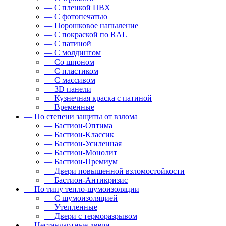
— С пленкой ПВХ
— С фотопечатью
— Порошковое напыление
— С покраской по RAL
— С патиной
— С молдингом
— Со шпоном
— С пластиком
— С массивом
— 3D панели
— Кузнечная краска с патиной
— Временные
— По степени защиты от взлома
— Бастион-Оптима
— Бастион-Классик
— Бастион-Усиленная
— Бастион-Монолит
— Бастион-Премиум
— Двери повышенной взломостойкости
— Бастион-Антикризис
— По типу тепло-шумоизоляции
— С шумоизоляцией
— Утепленные
— Двери с терморазрывом
— Нестандартные двери