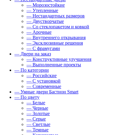
— Морозостойкие
— Утепленные
— Нестандартных размеров
— Двустворчатые
— Со стеклопакетом и ковкой
— Арочные
— Внутреннего открывания
— Эксклюзивные решения
— С фрамугами
— Двери на заказ
— Конструктивные улучшения
— Выполненные проекты
— По категории
— Российские
— С установкой
— Современные
— Умные двери Бастион Smart
— По цвету
— Белые
— Черные
— Золотые
— Серые
— Светлые
— Темные