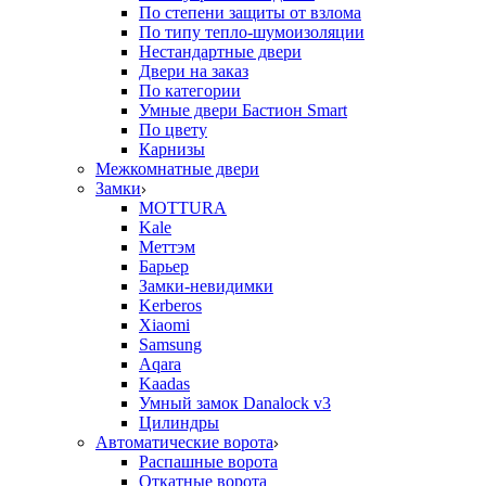
По степени защиты от взлома
По типу тепло-шумоизоляции
Нестандартные двери
Двери на заказ
По категории
Умные двери Бастион Smart
По цвету
Карнизы
Межкомнатные двери
Замки
MOTTURA
Kale
Меттэм
Барьер
Замки-невидимки
Kerberos
Xiaomi
Samsung
Aqara
Kaadas
Умный замок Danalock v3
Цилиндры
Автоматические ворота
Распашные ворота
Откатные ворота