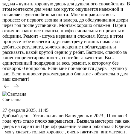
задача - купить хорошую дверь для душевного спокойствия. В
этом контексте для меня все круто: ощущается надежной и
оставляет чувство безопасности. Мне понравился весь
процесс: от первого звонка и замера, до обслуживания двери
через год после установки. Монтаж хорошо отлажен. Парни
отлично знают все нюансы, профессиональны и приятны в
общении. Ремонт - штука нервная и сложная. Когда в этом
процессе тебе всячески идут навстречу и лишь помогают
добиться результата, хочется искренне поблагодарить и
рассказать, какой крутой сервис у ребят. Бастион, спасибо за
клиентоориентированность, спасибо за качество. Вы -
единственный подрядчик за весь ремонт, к которому без
оговорок 0 вопросов. Если мне понадобится дверь - куплю у
вас. Если попросят рекомендацию близкие - обязательно дам
ваш контакт!
Светлана
27 февраля 2025, 11:45
Добрый день . Устанавливали Вашу дверь в 2023 , Прошло 3
года чуть стало плохо закрываться . Вызвала мастеров так как
дверь на гарантии При оформлении заявки работала с Юрием
, могу сказать только хорошее , очень тактичен, внимателен .