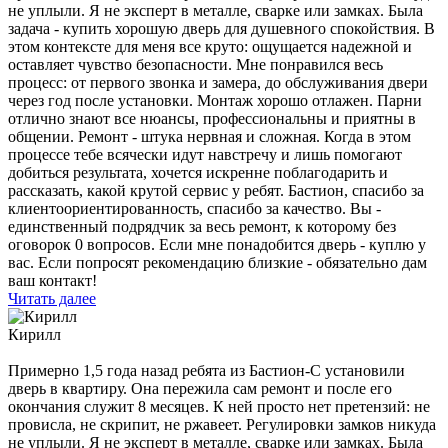
не уплыли. Я не эксперт в металле, сварке или замках. Была
задача - купить хорошую дверь для душевного спокойствия. В
этом контексте для меня все круто: ощущается надежной и
оставляет чувство безопасности. Мне понравился весь
процесс: от первого звонка и замера, до обслуживания двери
через год после установки. Монтаж хорошо отлажен. Парни
отлично знают все нюансы, профессиональны и приятны в
общении. Ремонт - штука нервная и сложная. Когда в этом
процессе тебе всячески идут навстречу и лишь помогают
добиться результата, хочется искренне поблагодарить и
рассказать, какой крутой сервис у ребят. Бастион, спасибо за
клиентоориентированность, спасибо за качество. Вы -
единственный подрядчик за весь ремонт, к которому без
оговорок 0 вопросов. Если мне понадобится дверь - куплю у
вас. Если попросят рекомендацию близкие - обязательно дам
ваш контакт!
Читать далее
Кирилл
Примерно 1,5 года назад ребята из Бастион-С установили
дверь в квартиру. Она пережила сам ремонт и после его
окончания служит 8 месяцев. К ней просто нет претензий: не
провисла, не скрипит, не ржавеет. Регулировки замков никуда
не уплыли. Я не эксперт в металле, сварке или замках. Была