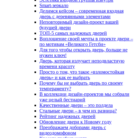
Smart-зеркало
Делимся кейсом – современная входная
дверь с деревянными элементами
Неповторимый дизайн-проект вашей
будущей двери
ТОП-5 самых надежных дверей
Воплощение своей мечты в проекте двери –
по мотивам «Великого Гетсби»
Для того чтобы открыть дверь, больше не
нужен ключ!
Дверь, которая излучает неподвластную
времени красоту
Просто о том, что такое «взломостойкая
дверь» и как ее выбрать
Почему бы не выбрать дверь по своему
темпераменту?
В коллекции дизайн-проектов мы собрали
уже целый бестиарий
Качественные двери – это полдела
Стальные двери – в чем их разница?
Рейтинг надежных дверей
Обновление двери к Новому году
Преображаем доборами дверь с
видеодомофоном