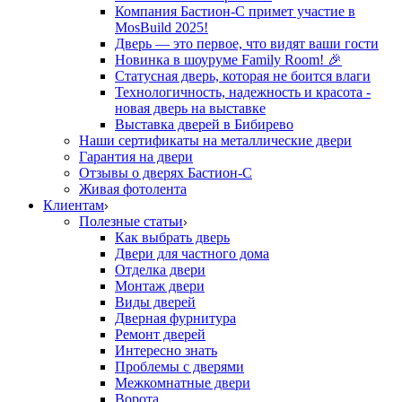
Компания Бастион-С примет участие в
MosBuild 2025!
Дверь — это первое, что видят ваши гости
Новинка в шоуруме Family Room! 🎉
Статусная дверь, которая не боится влаги
Технологичность, надежность и красота -
новая дверь на выставке
Выставка дверей в Бибирево
Наши сертификаты на металлические двери
Гарантия на двери
Отзывы о дверях Бастион-С
Живая фотолента
Клиентам
Полезные статьи
Как выбрать дверь
Двери для частного дома
Отделка двери
Монтаж двери
Виды дверей
Дверная фурнитура
Ремонт дверей
Интересно знать
Проблемы с дверями
Межкомнатные двери
Ворота