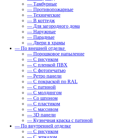
— Тамбурные
— Противопожарные
— Технические
— В коттедж
— Для загородного дома
— Наружные
— Парадные
— Двери в храмы
— По внешней отделке
— Порошковое напыление
— С рисунком
— С пленкой ПВХ
— С фотопечатью
— Ретро панели
— С покраской по RAL
— С патиной
— С молдингом
— Со шпоном
— С пластиком
— С массивом
— 3D панели
— Кузнечная краска с патиной
— По внутренней отделке
— С рисунком
— С зеркалом