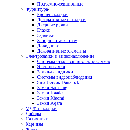
Подъемно-секционные
Фурнитура
Броненакладки
Декоративные накладки
Дверные ручки
Глазки
Задвижи
Запорный механизм
Доводчики
Декоративные элементы
Электрозамки и видеонаблюдение
Системы открывания электрозамков
Электрозамки
Замки-невидимки
Системы видеонаблюдения
Smart замок Danalock
Замки Samsung
Замки Kaadas
Замки Xiaomi
Замки Aqara
МДФ-накладки
Доборы
Наличники
Карнизы
Фрезы