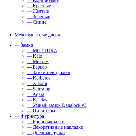
— Коричневые
— Красные
— Желтые
— Зеленые
— Синие
Межкомнатные двери
— Замки
— MOTTURA
— Kale
— Меттэм
— Барьер
— Замки-невидимки
— Kerberos
— Xiaomi
— Samsung
— Aqara
— Kaadas
— Умный замок Danalock v3
— Цилиндры
— Фурнитура
— Броненакладки
— Декоративные накладки
— Дверные ручки