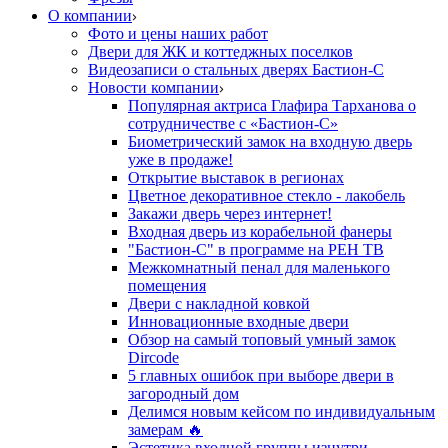
О компании
Фото и цены наших работ
Двери для ЖК и коттеджных поселков
Видеозаписи о стальных дверях Бастион-С
Новости компании
Популярная актриса Глафира Тарханова о
сотрудничестве с «Бастион-С»
Биометрический замок на входную дверь
уже в продаже!
Открытие выставок в регионах
Цветное декоративное стекло - лакобель
Закажи дверь через интернет!
Входная дверь из корабельной фанеры
"Бастион-С" в программе на РЕН ТВ
Межкомнатный пенал для маленького
помещения
Двери с накладной ковкой
Инновационные входные двери
Обзор на самый топовый умный замок
Dircode
5 главных ошибок при выборе двери в
загородный дом
Делимся новым кейсом по индивидуальным
замерам 🔥
Эстетика входной группы изнутри