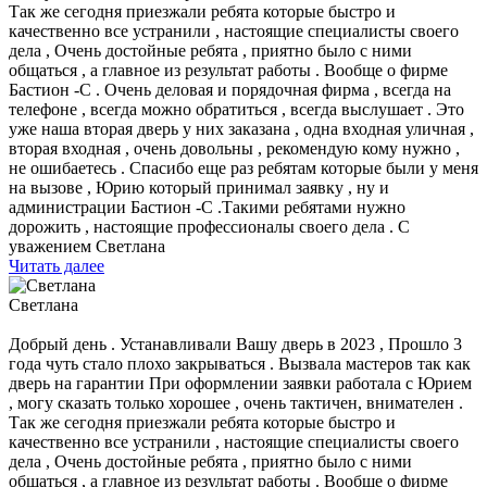
Так же сегодня приезжали ребята которые быстро и
качественно все устранили , настоящие специалисты своего
дела , Очень достойные ребята , приятно было с ними
общаться , а главное из результат работы . Вообще о фирме
Бастион -С . Очень деловая и порядочная фирма , всегда на
телефоне , всегда можно обратиться , всегда выслушает . Это
уже наша вторая дверь у них заказана , одна входная уличная ,
вторая входная , очень довольны , рекомендую кому нужно ,
не ошибаетесь . Спасибо еще раз ребятам которые были у меня
на вызове , Юрию который принимал заявку , ну и
администрации Бастион -С .Такими ребятами нужно
дорожить , настоящие профессионалы своего дела . С
уважением Светлана
Читать далее
Светлана
Добрый день . Устанавливали Вашу дверь в 2023 , Прошло 3
года чуть стало плохо закрываться . Вызвала мастеров так как
дверь на гарантии При оформлении заявки работала с Юрием
, могу сказать только хорошее , очень тактичен, внимателен .
Так же сегодня приезжали ребята которые быстро и
качественно все устранили , настоящие специалисты своего
дела , Очень достойные ребята , приятно было с ними
общаться , а главное из результат работы . Вообще о фирме