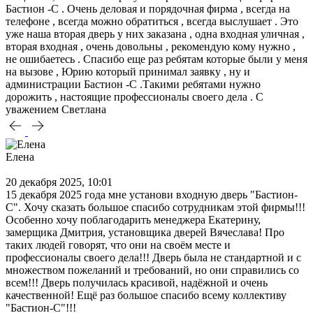
Бастион -С . Очень деловая и порядочная фирма , всегда на
телефоне , всегда можно обратиться , всегда выслушает . Это
уже наша вторая дверь у них заказана , одна входная уличная ,
вторая входная , очень довольны , рекомендую кому нужно ,
не ошибаетесь . Спасибо еще раз ребятам которые были у меня
на вызове , Юрию который принимал заявку , ну и
администрации Бастион -С .Такими ребятами нужно
дорожить , настоящие профессионалы своего дела . С
уважением Светлана
Елена
20 декабря 2025, 10:01
15 декабря 2025 года мне установи входную дверь "Бастион-
С". Хочу сказать большое спасибо сотрудникам этой фирмы!!!
Особенно хочу поблагодарить менеджера Екатерину,
замерщика Дмитрия, установщика дверей Вячеслава! Про
таких людей говорят, что они на своём месте и
профессионалы своего дела!!! Дверь была не стандартной и с
множеством пожеланий и требований, но они справились со
всем!!! Дверь получилась красивой, надёжной и очень
качественной! Ещё раз большое спасибо всему коллективу
"Бастион-С"!!!