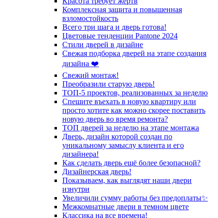
Красота требует жертв
Комплексная защита и повышенная
взломостойкость
Всего три шага и дверь готова!
Цветовые тенденции Pantone 2024
Стили дверей в дизайне
Свежая подборка дверей на этапе создания
дизайна ❤️
Свежий монтаж!
Преобразили старую дверь!
ТОП-5 проектов, реализованных за неделю
Спешите въехать в новую квартиру или
просто хотите как можно скорее поставить
новую дверь во время ремонта?
ТОП дверей за неделю на этапе монтажа
Дверь, дизайн которой создан по
уникальному замыслу клиента и его
дизайнера!
Как сделать дверь ещё более безопасной?
Дизайнерская дверь!
Показываем, как выглядят наши двери
изнутри
Увеличили сумму работы без предоплаты✨
Межкомнатные двери в темном цвете
Классика на все времена!