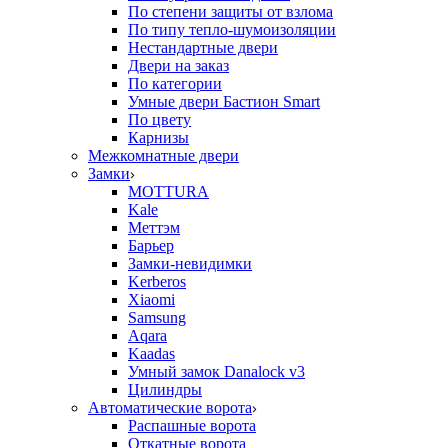
По степени защиты от взлома
По типу тепло-шумоизоляции
Нестандартные двери
Двери на заказ
По категории
Умные двери Бастион Smart
По цвету
Карнизы
Межкомнатные двери
Замки
MOTTURA
Kale
Меттэм
Барьер
Замки-невидимки
Kerberos
Xiaomi
Samsung
Aqara
Kaadas
Умный замок Danalock v3
Цилиндры
Автоматические ворота
Распашные ворота
Откатные ворота