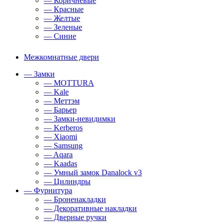
— Коричневые
— Красные
— Желтые
— Зеленые
— Синие
Межкомнатные двери
— Замки
— MOTTURA
— Kale
— Меттэм
— Барьер
— Замки-невидимки
— Kerberos
— Xiaomi
— Samsung
— Aqara
— Kaadas
— Умный замок Danalock v3
— Цилиндры
— Фурнитура
— Броненакладки
— Декоративные накладки
— Дверные ручки