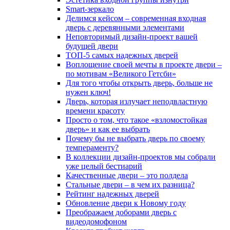
Smart-зеркало
Делимся кейсом – современная входная
дверь с деревянными элементами
Неповторимый дизайн-проект вашей
будущей двери
ТОП-5 самых надежных дверей
Воплощение своей мечты в проекте двери –
по мотивам «Великого Гетсби»
Для того чтобы открыть дверь, больше не
нужен ключ!
Дверь, которая излучает неподвластную
времени красоту
Просто о том, что такое «взломостойкая
дверь» и как ее выбрать
Почему бы не выбрать дверь по своему
темпераменту?
В коллекции дизайн-проектов мы собрали
уже целый бестиарий
Качественные двери – это полдела
Стальные двери – в чем их разница?
Рейтинг надежных дверей
Обновление двери к Новому году
Преображаем доборами дверь с
видеодомофоном