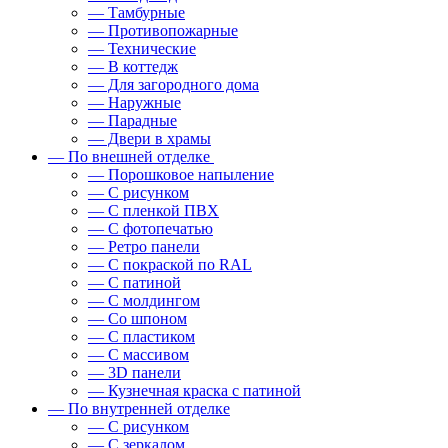
— Тамбурные
— Противопожарные
— Технические
— В коттедж
— Для загородного дома
— Наружные
— Парадные
— Двери в храмы
— По внешней отделке
— Порошковое напыление
— С рисунком
— С пленкой ПВХ
— С фотопечатью
— Ретро панели
— С покраской по RAL
— С патиной
— С молдингом
— Со шпоном
— С пластиком
— С массивом
— 3D панели
— Кузнечная краска с патиной
— По внутренней отделке
— С рисунком
— С зеркалом