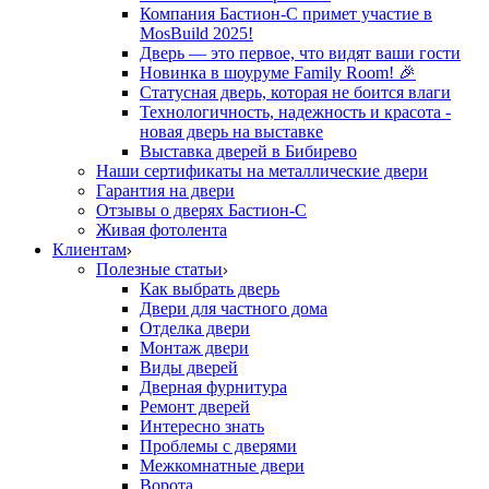
Компания Бастион-С примет участие в
MosBuild 2025!
Дверь — это первое, что видят ваши гости
Новинка в шоуруме Family Room! 🎉
Статусная дверь, которая не боится влаги
Технологичность, надежность и красота -
новая дверь на выставке
Выставка дверей в Бибирево
Наши сертификаты на металлические двери
Гарантия на двери
Отзывы о дверях Бастион-С
Живая фотолента
Клиентам
Полезные статьи
Как выбрать дверь
Двери для частного дома
Отделка двери
Монтаж двери
Виды дверей
Дверная фурнитура
Ремонт дверей
Интересно знать
Проблемы с дверями
Межкомнатные двери
Ворота