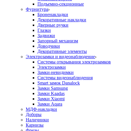
Подъемно-секционные
Фурнитура
Броненакладки
Декоративные накладки
Дверные ручки
Глазки
Задвижи
Запорный механизм
Доводчики
Декоративные элементы
Электрозамки и видеонаблюдение
Системы открывания электрозамков
Электрозамки
Замки-невидимки
Системы видеонаблюдения
Smart замок Danalock
Замки Samsung
Замки Kaadas
Замки Xiaomi
Замки Aqara
МДФ-накладки
Доборы
Наличники
Карнизы
Фрезы