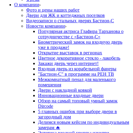
О компании
Фото и цены наших работ
Двери для ЖК и коттеджных поселков
Видеозаписи о стальных дверях Бастион-С
Новости компании
Популярная актриса Глафира Тарханова о
сотрудничестве с «Бастион-С»
Биометрический замок на входную дверь
уже в продаже!
Открытие выставок в регионах
Цветное декоративное стекло - лакобель
Закажи дверь через интернет!
Входная дверь из корабельной фанеры
"Бастион-С" в программе на РЕН ТВ
Межкомнатный пенал для маленького
помещения
Двери с накладной ковкой
Инновационные входные двери
Обзор на самый топовый умный замок
Dircode
5 главных ошибок при выборе двери в
загородный дом
Делимся новым кейсом по индивидуальным
замерам 🔥
Эстетика входной группы изнутри