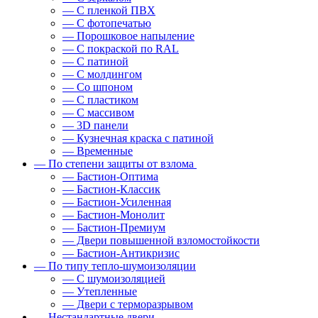
— С пленкой ПВХ
— С фотопечатью
— Порошковое напыление
— С покраской по RAL
— С патиной
— С молдингом
— Со шпоном
— С пластиком
— С массивом
— 3D панели
— Кузнечная краска с патиной
— Временные
— По степени защиты от взлома
— Бастион-Оптима
— Бастион-Классик
— Бастион-Усиленная
— Бастион-Монолит
— Бастион-Премиум
— Двери повышенной взломостойкости
— Бастион-Антикризис
— По типу тепло-шумоизоляции
— С шумоизоляцией
— Утепленные
— Двери с терморазрывом
— Нестандартные двери