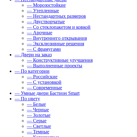
— Морозостойкие
— Утепленные
— Нестандартных размеров
— Двустворчатые
— Со стеклопакетом и ковкой
— Арочные
— Внутреннего открывания
— Эксклюзивные решения
— С фрамугами
— Двери на заказ
— Конструктивные улучшения
— Выполненные проекты
— По категории
— Российские
— С установкой
— Современные
— Умные двери Бастион Smart
— По цвету
— Белые
— Черные
— Золотые
— Серые
— Светлые
— Темные