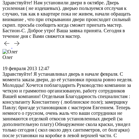
Здравствуйте! Нам установили двери в октябре. Дверь
усиленная ( не издешевых). дверью пользуемся отслучая к
случаю, так как в квартире пока не живем, начали обращать
внимание , что при открывании двери происходит сильный
скрип. просьба сообщить когда сможет приехать мастер.
Бастион-С. Доброе утро! Ваша заявка принята. Сегодня в
течение дня с Вами свяжется мастер.
Олег
19 февраля 2013 12:47
Здравствуйте! Я устанавливал дверь в начале февраля. С
момента заказа двери, до её установки прошла ровно неделя.
Молодцы! Хочется поблагодарить Руководство компании за
четкую и граммотно организованую, работу сотрудников
Вашей компании! Отдельная Благодарность специалистам :
консультанту Константину ( люблинское поле); замерщику
Павлу; бригаде установщиков с мастером Евгением. Теперь
немного о грусном, очень жаль что ваши сотрудники не
занимаются отделкой откосов установленных дверей (за
дополнительную плату) Обнаружение скола краски, увидел
только сегодня ( скол около двух сантиметров, от болгарки)
после установки на коробке в левой верхней части. С