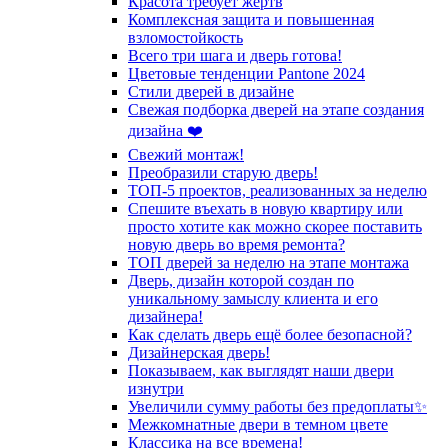
Красота требует жертв
Комплексная защита и повышенная
взломостойкость
Всего три шага и дверь готова!
Цветовые тенденции Pantone 2024
Стили дверей в дизайне
Свежая подборка дверей на этапе создания
дизайна ❤️
Свежий монтаж!
Преобразили старую дверь!
ТОП-5 проектов, реализованных за неделю
Спешите въехать в новую квартиру или
просто хотите как можно скорее поставить
новую дверь во время ремонта?
ТОП дверей за неделю на этапе монтажа
Дверь, дизайн которой создан по
уникальному замыслу клиента и его
дизайнера!
Как сделать дверь ещё более безопасной?
Дизайнерская дверь!
Показываем, как выглядят наши двери
изнутри
Увеличили сумму работы без предоплаты✨
Межкомнатные двери в темном цвете
Классика на все времена!