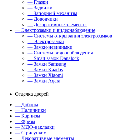
— Глазки
— Задвижи
— Запорный механизм
— Доводчики
— Декоративные элементы
— Электрозамки и видеонаблюдение
— Системы открывания электрозамков
— Электрозамки
— Замки-невидимки
— Системы видеонаблюдения
— Smart замок Danalock
— Замки Samsung
— Замки Kaadas
— Замки Xiaomi
— Замки Aqara
Отделка дверей
— Доборы
— Наличники
— Карнизы
— Фрезы
— МДФ-накладки
— С рисунком
— Декоративные элементы