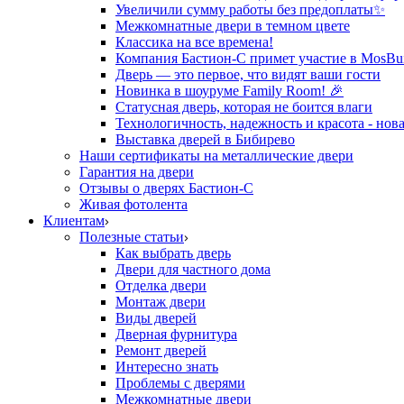
Увеличили сумму работы без предоплаты✨
Межкомнатные двери в темном цвете
Классика на все времена!
Компания Бастион-С примет участие в MosBui
Дверь — это первое, что видят ваши гости
Новинка в шоуруме Family Room! 🎉
Статусная дверь, которая не боится влаги
Технологичность, надежность и красота - нова
Выставка дверей в Бибирево
Наши сертификаты на металлические двери
Гарантия на двери
Отзывы о дверях Бастион-С
Живая фотолента
Клиентам
Полезные статьи
Как выбрать дверь
Двери для частного дома
Отделка двери
Монтаж двери
Виды дверей
Дверная фурнитура
Ремонт дверей
Интересно знать
Проблемы с дверями
Межкомнатные двери