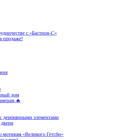
рудничестве с «Бастион-С»
в продаже!
ния
e
одный дом
амерам 🔥
 с деревянными элементами
 двери
о мотивам «Великого Гетсби»
ен ключ!