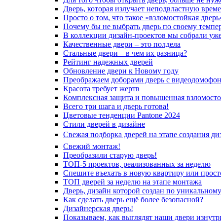
Дверь, которая излучает неподвластную врем
Просто о том, что такое «взломостойкая дверь
Почему бы не выбрать дверь по своему темпе
В коллекции дизайн-проектов мы собрали уж
Качественные двери – это полдела
Стальные двери – в чем их разница?
Рейтинг надежных дверей
Обновление двери к Новому году
Преображаем доборами дверь с видеодомофо
Красота требует жертв
Комплексная защита и повышенная взломосто
Всего три шага и дверь готова!
Цветовые тенденции Pantone 2024
Стили дверей в дизайне
Свежая подборка дверей на этапе создания ди
Свежий монтаж!
Преобразили старую дверь!
ТОП-5 проектов, реализованных за неделю
Спешите въехать в новую квартиру или просто
ТОП дверей за неделю на этапе монтажа
Дверь, дизайн которой создан по уникальному
Как сделать дверь ещё более безопасной?
Дизайнерская дверь!
Показываем, как выглядят наши двери изнутр