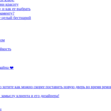
ени красоту
» и как ее выбрать
раменту?
е целый бестиарий
ном
йкость
зайна ❤️
 хотите как можно скорее поставить новую дверь во время ремо
 замыслу клиента и его дизайнера!
и