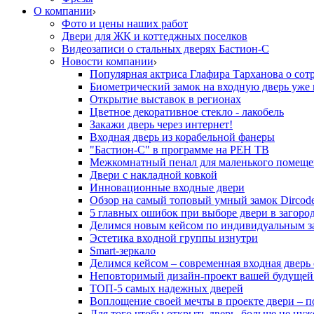
О компании
Фото и цены наших работ
Двери для ЖК и коттеджных поселков
Видеозаписи о стальных дверях Бастион-С
Новости компании
Популярная актриса Глафира Тарханова о сот
Биометрический замок на входную дверь уже 
Открытие выставок в регионах
Цветное декоративное стекло - лакобель
Закажи дверь через интернет!
Входная дверь из корабельной фанеры
"Бастион-С" в программе на РЕН ТВ
Межкомнатный пенал для маленького помеще
Двери с накладной ковкой
Инновационные входные двери
Обзор на самый топовый умный замок Dircod
5 главных ошибок при выборе двери в загор
Делимся новым кейсом по индивидуальным з
Эстетика входной группы изнутри
Smart-зеркало
Делимся кейсом – современная входная дверь
Неповторимый дизайн-проект вашей будущей
ТОП-5 самых надежных дверей
Воплощение своей мечты в проекте двери – п
Для того чтобы открыть дверь, больше не нуж