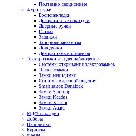
Подъемно-секционные
Фурнитура
Броненакладки
Декоративные накладки
Дверные ручки
Глазки
Задвижи
Запорный механизм
Доводчики
Декоративные элементы
Электрозамки и видеонаблюдение
Системы открывания электрозамков
Электрозамки
Замки-невидимки
Системы видеонаблюдения
Smart замок Danalock
Замки Samsung
Замки Kaadas
Замки Xiaomi
Замки Aqara
МДФ-накладки
Доборы
Наличники
Карнизы
Фрезы