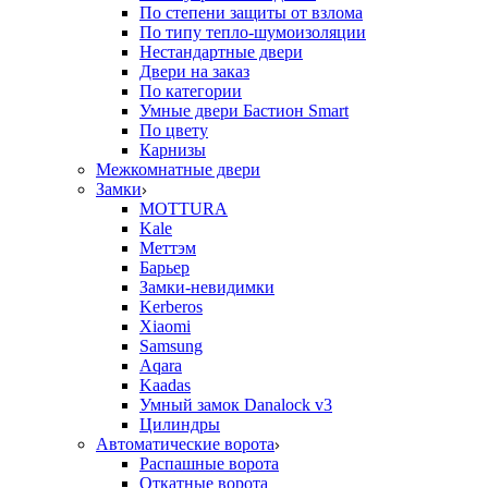
По степени защиты от взлома
По типу тепло-шумоизоляции
Нестандартные двери
Двери на заказ
По категории
Умные двери Бастион Smart
По цвету
Карнизы
Межкомнатные двери
Замки
MOTTURA
Kale
Меттэм
Барьер
Замки-невидимки
Kerberos
Xiaomi
Samsung
Aqara
Kaadas
Умный замок Danalock v3
Цилиндры
Автоматические ворота
Распашные ворота
Откатные ворота