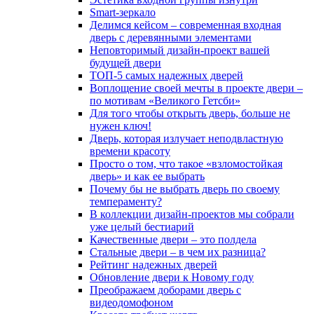
Smart-зеркало
Делимся кейсом – современная входная
дверь с деревянными элементами
Неповторимый дизайн-проект вашей
будущей двери
ТОП-5 самых надежных дверей
Воплощение своей мечты в проекте двери –
по мотивам «Великого Гетсби»
Для того чтобы открыть дверь, больше не
нужен ключ!
Дверь, которая излучает неподвластную
времени красоту
Просто о том, что такое «взломостойкая
дверь» и как ее выбрать
Почему бы не выбрать дверь по своему
темпераменту?
В коллекции дизайн-проектов мы собрали
уже целый бестиарий
Качественные двери – это полдела
Стальные двери – в чем их разница?
Рейтинг надежных дверей
Обновление двери к Новому году
Преображаем доборами дверь с
видеодомофоном