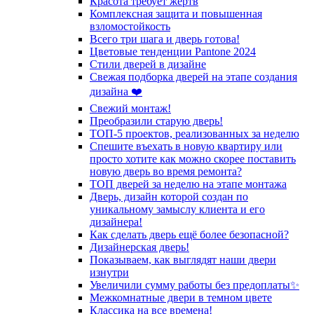
Красота требует жертв
Комплексная защита и повышенная
взломостойкость
Всего три шага и дверь готова!
Цветовые тенденции Pantone 2024
Стили дверей в дизайне
Свежая подборка дверей на этапе создания
дизайна ❤️
Свежий монтаж!
Преобразили старую дверь!
ТОП-5 проектов, реализованных за неделю
Спешите въехать в новую квартиру или
просто хотите как можно скорее поставить
новую дверь во время ремонта?
ТОП дверей за неделю на этапе монтажа
Дверь, дизайн которой создан по
уникальному замыслу клиента и его
дизайнера!
Как сделать дверь ещё более безопасной?
Дизайнерская дверь!
Показываем, как выглядят наши двери
изнутри
Увеличили сумму работы без предоплаты✨
Межкомнатные двери в темном цвете
Классика на все времена!