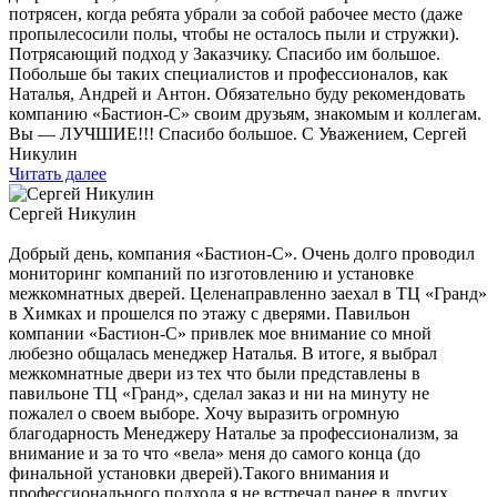
потрясен, когда ребята убрали за собой рабочее место (даже
пропылесосили полы, чтобы не осталось пыли и стружки).
Потрясающий подход у Заказчику. Спасибо им большое.
Побольше бы таких специалистов и профессионалов, как
Наталья, Андрей и Антон. Обязательно буду рекомендовать
компанию «Бастион-С» своим друзьям, знакомым и коллегам.
Вы — ЛУЧШИЕ!!! Спасибо большое. С Уважением, Сергей
Никулин
Читать далее
Сергей Никулин
Добрый день, компания «Бастион-С». Очень долго проводил
мониторинг компаний по изготовлению и установке
межкомнатных дверей. Целенаправленно заехал в ТЦ «Гранд»
в Химках и прошелся по этажу с дверями. Павильон
компании «Бастион-С» привлек мое внимание со мной
любезно общалась менеджер Наталья. В итоге, я выбрал
межкомнатные двери из тех что были представлены в
павильоне ТЦ «Гранд», сделал заказ и ни на минуту не
пожалел о своем выборе. Хочу выразить огромную
благодарность Менеджеру Наталье за профессионализм, за
внимание и за то что «вела» меня до самого конца (до
финальной установки дверей).Такого внимания и
профессионального подхода я не встречал ранее в других