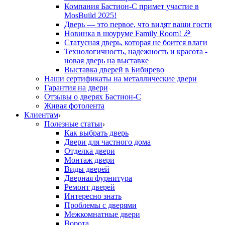
Компания Бастион-С примет участие в
MosBuild 2025!
Дверь — это первое, что видят ваши гости
Новинка в шоуруме Family Room! 🎉
Статусная дверь, которая не боится влаги
Технологичность, надежность и красота -
новая дверь на выставке
Выставка дверей в Бибирево
Наши сертификаты на металлические двери
Гарантия на двери
Отзывы о дверях Бастион-С
Живая фотолента
Клиентам
Полезные статьи
Как выбрать дверь
Двери для частного дома
Отделка двери
Монтаж двери
Виды дверей
Дверная фурнитура
Ремонт дверей
Интересно знать
Проблемы с дверями
Межкомнатные двери
Ворота