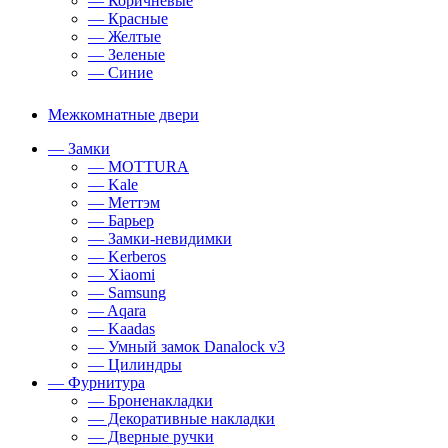
— Коричневые
— Красные
— Желтые
— Зеленые
— Синие
Межкомнатные двери
— Замки
— MOTTURA
— Kale
— Меттэм
— Барьер
— Замки-невидимки
— Kerberos
— Xiaomi
— Samsung
— Aqara
— Kaadas
— Умный замок Danalock v3
— Цилиндры
— Фурнитура
— Броненакладки
— Декоративные накладки
— Дверные ручки