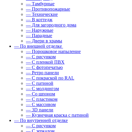
— Тамбурные
— Противопожарные
— Технические
— В коттедж
— Для загородного дома
— Наружные
— Парадные
— Двери в храмы
— По внешней отделке
— Порошковое напыление
— С рисунком
— С пленкой ПВХ
— С фотопечатью
— Ретро панели
— С покраской по RAL
— С патиной
— С молдингом
— Со шпоном
— С пластиком
— С массивом
— 3D панели
— Кузнечная краска с патиной
— По внутренней отделке
— С рисунком
— С зеркалом