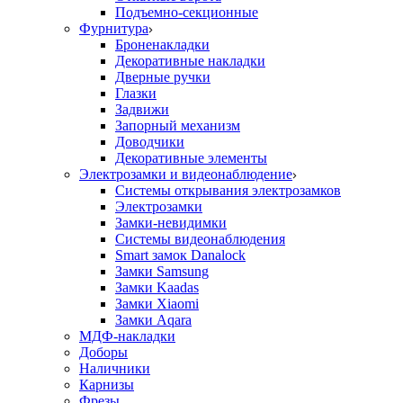
Подъемно-секционные
Фурнитура
Броненакладки
Декоративные накладки
Дверные ручки
Глазки
Задвижи
Запорный механизм
Доводчики
Декоративные элементы
Электрозамки и видеонаблюдение
Системы открывания электрозамков
Электрозамки
Замки-невидимки
Системы видеонаблюдения
Smart замок Danalock
Замки Samsung
Замки Kaadas
Замки Xiaomi
Замки Aqara
МДФ-накладки
Доборы
Наличники
Карнизы
Фрезы