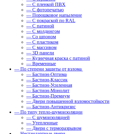
— С пленкой ПВХ
— С фотопечатью
— Порошковое напыление
— С покраской по RAL
— С патиной
— С молдингом
— Со шпоном
— С пластиком
— С массивом
— 3D панели
— Кузнечная краска с патиной
— Временные
— По степени защиты от взлома
— Бастион-Оптима
— Бастион-Классик
— Бастион-Усиленная
— Бастион-Монолит
— Бастион-Премиум
— Двери повышенной взломостойкости
— Бастион-Антикризис
— По типу тепло-шумоизоляции
— С шумоизоляцией
— Утепленные
— Двери с терморазрывом
— Нестандартные двери