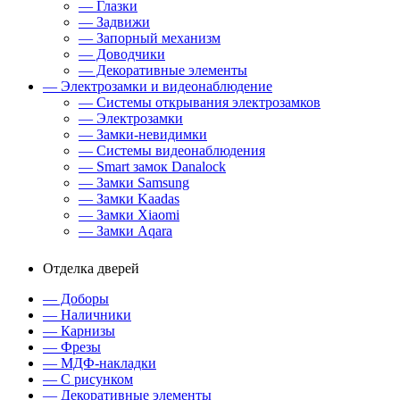
— Глазки
— Задвижи
— Запорный механизм
— Доводчики
— Декоративные элементы
— Электрозамки и видеонаблюдение
— Системы открывания электрозамков
— Электрозамки
— Замки-невидимки
— Системы видеонаблюдения
— Smart замок Danalock
— Замки Samsung
— Замки Kaadas
— Замки Xiaomi
— Замки Aqara
Отделка дверей
— Доборы
— Наличники
— Карнизы
— Фрезы
— МДФ-накладки
— С рисунком
— Декоративные элементы