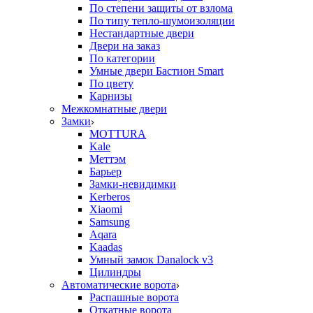
По степени защиты от взлома
По типу тепло-шумоизоляции
Нестандартные двери
Двери на заказ
По категории
Умные двери Бастион Smart
По цвету
Карнизы
Межкомнатные двери
Замки
MOTTURA
Kale
Меттэм
Барьер
Замки-невидимки
Kerberos
Xiaomi
Samsung
Aqara
Kaadas
Умный замок Danalock v3
Цилиндры
Автоматические ворота
Распашные ворота
Откатные ворота