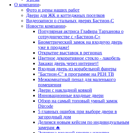
О компании
Фото и цены наших работ
Двери для ЖК и коттеджных поселков
Видеозаписи о стальных дверях Бастион-С
Новости компании
Популярная актриса Глафира Тарханова о
сотрудничестве с «Бастион-С»
Биометрический замок на входную дверь
уже в продаже!
Открытие выставок в регионах
Цветное декоративное стекло - лакобель
Закажи дверь через интернет!
Входная дверь из корабельной фанеры
"Бастион-С" в программе на РЕН ТВ
Межкомнатный пенал для маленького
помещения
Двери с накладной ковкой
Инновационные входные двери
Обзор на самый топовый умный замок
Dircode
5 главных ошибок при выборе двери в
загородный дом
Делимся новым кейсом по индивидуальным
замерам 🔥
Эстетика входной группы изнутри