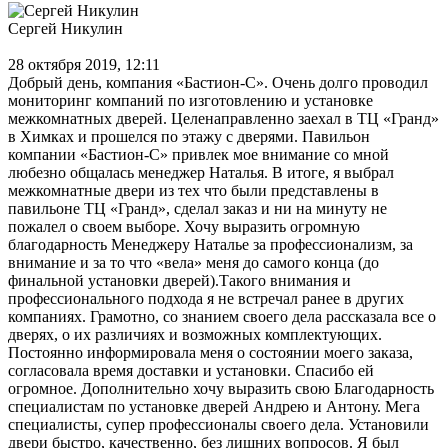
Сергей Никулин
28 октября 2019, 12:11
Добрый день, компания «Бастион-С». Очень долго проводил
мониторинг компаний по изготовлению и установке
межкомнатных дверей. Целенаправленно заехал в ТЦ «Гранд»
в Химках и прошелся по этажу с дверями. Павильон
компании «Бастион-С» привлек мое внимание со мной
любезно общалась менеджер Наталья. В итоге, я выбрал
межкомнатные двери из тех что были представлены в
павильоне ТЦ «Гранд», сделал заказ и ни на минуту не
пожалел о своем выборе. Хочу выразить огромную
благодарность Менеджеру Наталье за профессионализм, за
внимание и за то что «вела» меня до самого конца (до
финальной установки дверей).Такого внимания и
профессионального подхода я не встречал ранее в других
компаниях. Грамотно, со знанием своего дела рассказала все о
дверях, о их различиях и возможных комплектующих.
Постоянно информировала меня о состоянии моего заказа,
согласовала время доставки и установки. Спасибо ей
огромное. Дополнительно хочу выразить свою Благодарность
специалистам по установке дверей Андрею и Антону. Мега
специалисты, супер профессионалы своего дела. Установили
двери быстро, качественно, без лишних вопросов. Я был