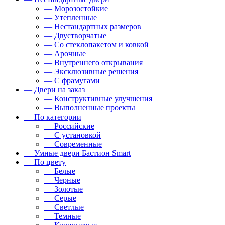
— Морозостойкие
— Утепленные
— Нестандартных размеров
— Двустворчатые
— Со стеклопакетом и ковкой
— Арочные
— Внутреннего открывания
— Эксклюзивные решения
— С фрамугами
— Двери на заказ
— Конструктивные улучшения
— Выполненные проекты
— По категории
— Российские
— С установкой
— Современные
— Умные двери Бастион Smart
— По цвету
— Белые
— Черные
— Золотые
— Серые
— Светлые
— Темные