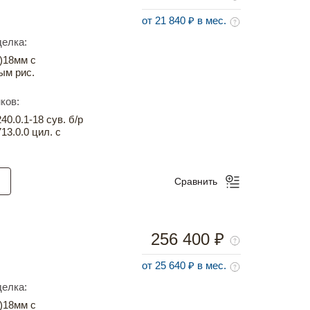
от 21 840 ₽ в мес.
елка:
)18мм с
ым рис.
ков:
0.0.1-18 сув. б/р
13.0.0 цил. с
Сравнить
256 400 ₽
от 25 640 ₽ в мес.
елка:
)18мм с