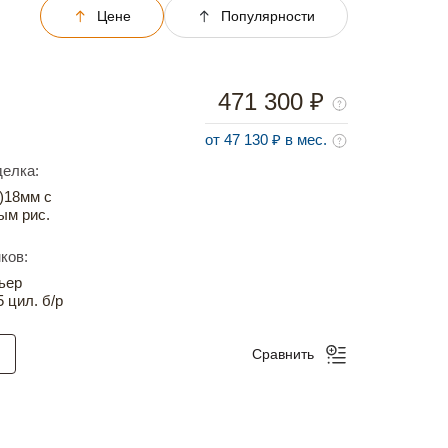
Цене
Популярности
471 300 ₽
от 47 130 ₽ в мес.
елка:
)18мм с
ым рис.
ков:
ьер
5 цил. б/р
Сравнить