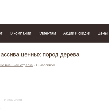
дизайнерам
салоны
ог
О компании
Клиентам
Акции и скидки
Цены
ассива ценных пород дерева
По внешней отделке
С массивом
По стоимости