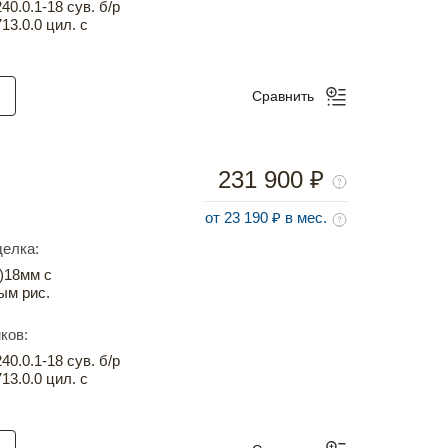
0.0.1-18 сув. б/р
13.0.0 цил. с
Сравнить
231 900 ₽
от 23 190 ₽ в мес.
елка:
)18мм с
ым рис.
ков:
0.0.1-18 сув. б/р
13.0.0 цил. с