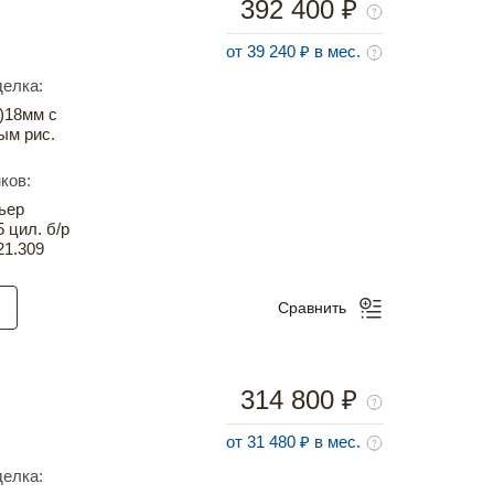
392 400 ₽
от 39 240 ₽ в мес.
елка:
)18мм с
ым рис.
ков:
ьер
5 цил. б/р
21.309
Сравнить
314 800 ₽
от 31 480 ₽ в мес.
елка: