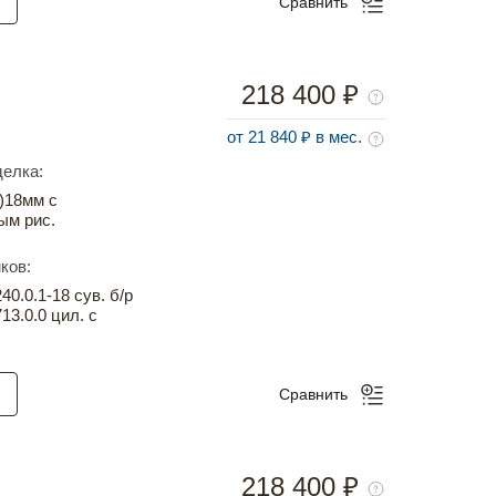
Сравнить
218 400 ₽
от 21 840 ₽ в мес.
елка:
)18мм с
ым рис.
ков:
0.0.1-18 сув. б/р
13.0.0 цил. с
Сравнить
218 400 ₽