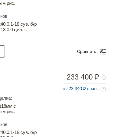
ым рис.
ков:
0.0.1-18 сув. б/р
13.0.0 цил. с
Сравнить
233 400 ₽
от 23 340 ₽ в мес.
елка:
)18мм с
ым рис.
ков:
0.0.1-18 сув. б/р