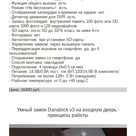
- Функция общего вызова: есть
- Режим <Не беспокоить>: есть
- Отображение календаря и времени на экране: нет
- Детектор движения для DVR: есть
- Запись фото/видео: внутренняя память 100 фото или SD
карта 1000 фото и 128 видеофайлов
- SD карта: micro SD до 32ГБ класс не ниже 6-го
- Фоторамка: нет
- Автоответчик: при установке SD карты
- Управление замком: через вызывную панель
- Переадресация вызовов на смартфон: да, до 4
пользователей
- Открывание замка со смартфона: да
- Способ монтажа: накладной
- Подключение: 4 провода (4х0,5 кв.мм)
- Питание: 14,5В/0,8А пост. ток (БП 220/14,5В В комплекте)
- Потребление: не более 12Вт, 5 Вт (ожидание)
- Рабочая температура: от 0 до +40 град.С
Цена: 16400 руб.
Умный замок Danalock v3 на входную дверь -
принципы работы