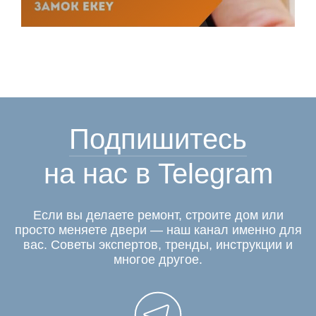
Подпишитесь
на нас в Telegram
Если вы делаете ремонт, строите дом или
просто меняете двери — наш канал именно для
вас. Советы экспертов, тренды, инструкции и
многое другое.