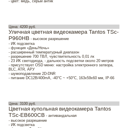
- цвет: медь, серый антик
Цена: 4200 руб.
Уличная цветная видеокамера Tantos TSc-
P960HB
- высокое разрешение
- ИК подсветка
- функция «День/Ночь»
- расширенный температурный диапазон
- разрешение 700 ТВЛ, чувствительность 0,01 лк
- 23 ИК светодиода, - дальность подсветки около 20 метров
- присутствует OSD меню: настройка электронного затвора,
BLC, ATR, АРУ
- шумоподавление 2D-DNR
- питание DC12В/400mA, -40°С ~ +50°С, 163x59х60 мм, IP-66
Цена: 3100 руб.
Цветная купольная видеокамера Tantos
TSc-EB600CB
- антивандальная
- высокое разрешение
- ИК подсветка