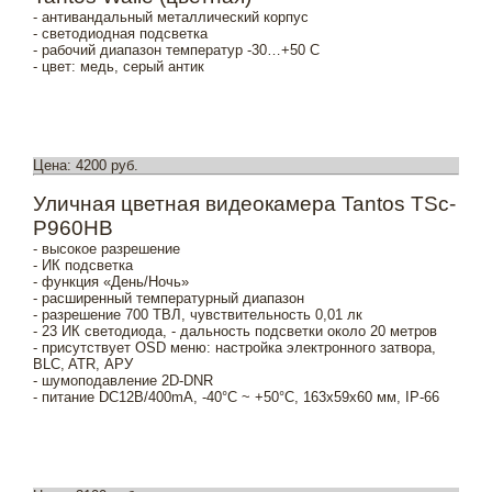
- антивандальный металлический корпус
- светодиодная подсветка
- рабочий диапазон температур -30…+50 С
- цвет: медь, серый антик
Цена: 4200 руб.
Уличная цветная видеокамера Tantos TSc-
P960HB
- высокое разрешение
- ИК подсветка
- функция «День/Ночь»
- расширенный температурный диапазон
- разрешение 700 ТВЛ, чувствительность 0,01 лк
- 23 ИК светодиода, - дальность подсветки около 20 метров
- присутствует OSD меню: настройка электронного затвора,
BLC, ATR, АРУ
- шумоподавление 2D-DNR
- питание DC12В/400mA, -40°С ~ +50°С, 163x59х60 мм, IP-66