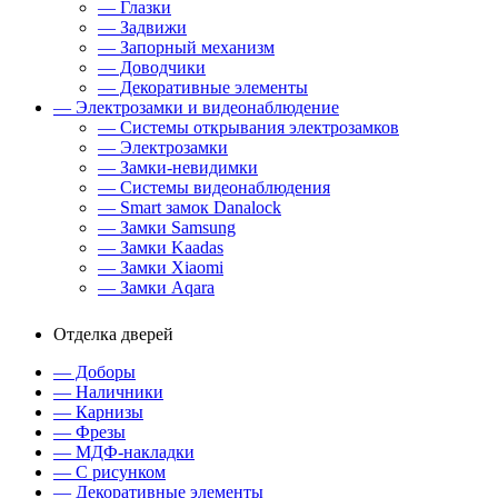
— Глазки
— Задвижи
— Запорный механизм
— Доводчики
— Декоративные элементы
— Электрозамки и видеонаблюдение
— Системы открывания электрозамков
— Электрозамки
— Замки-невидимки
— Системы видеонаблюдения
— Smart замок Danalock
— Замки Samsung
— Замки Kaadas
— Замки Xiaomi
— Замки Aqara
Отделка дверей
— Доборы
— Наличники
— Карнизы
— Фрезы
— МДФ-накладки
— С рисунком
— Декоративные элементы