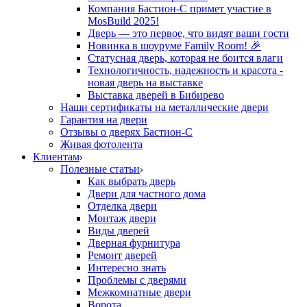
Компания Бастион-С примет участие в
MosBuild 2025!
Дверь — это первое, что видят ваши гости
Новинка в шоуруме Family Room! 🎉
Статусная дверь, которая не боится влаги
Технологичность, надежность и красота -
новая дверь на выставке
Выставка дверей в Бибирево
Наши сертификаты на металлические двери
Гарантия на двери
Отзывы о дверях Бастион-С
Живая фотолента
Клиентам
Полезные статьи
Как выбрать дверь
Двери для частного дома
Отделка двери
Монтаж двери
Виды дверей
Дверная фурнитура
Ремонт дверей
Интересно знать
Проблемы с дверями
Межкомнатные двери
Ворота