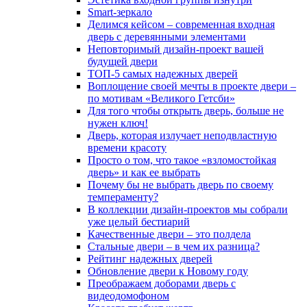
Smart-зеркало
Делимся кейсом – современная входная
дверь с деревянными элементами
Неповторимый дизайн-проект вашей
будущей двери
ТОП-5 самых надежных дверей
Воплощение своей мечты в проекте двери –
по мотивам «Великого Гетсби»
Для того чтобы открыть дверь, больше не
нужен ключ!
Дверь, которая излучает неподвластную
времени красоту
Просто о том, что такое «взломостойкая
дверь» и как ее выбрать
Почему бы не выбрать дверь по своему
темпераменту?
В коллекции дизайн-проектов мы собрали
уже целый бестиарий
Качественные двери – это полдела
Стальные двери – в чем их разница?
Рейтинг надежных дверей
Обновление двери к Новому году
Преображаем доборами дверь с
видеодомофоном