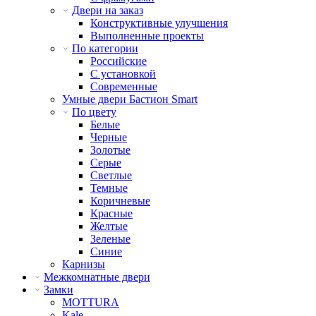
Двери на заказ
Конструктивные улучшения
Выполненные проекты
По категории
Российские
С установкой
Современные
Умные двери Бастион Smart
По цвету
Белые
Черные
Золотые
Серые
Светлые
Темные
Коричневые
Красные
Желтые
Зеленые
Синие
Карнизы
Межкомнатные двери
Замки
MOTTURA
Kale