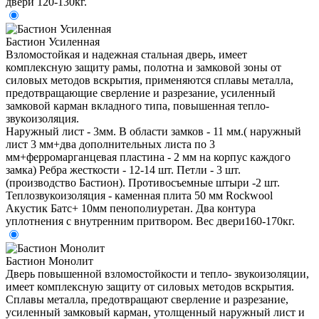
двери 120-130кг.
Бастион Усиленная
Взломостойкая и надежная стальная дверь, имеет
комплексную защиту рамы, полотна и замковой зоны от
силовых методов вскрытия, применяются сплавы металла,
предотвращающие сверление и разрезание, усиленный
замковой карман вкладного типа, повышенная тепло-
звукоизоляция.
Наружный лист - 3мм. В области замков - 11 мм.( наружный
лист 3 мм+два дополнительных листа по 3
мм+ферромарганцевая пластина - 2 мм на корпус каждого
замка) Ребра жесткости - 12-14 шт. Петли - 3 шт.
(производство Бастион). Противосъемные штыри -2 шт.
Теплозвукоизоляция - каменная плита 50 мм Rockwool
Акустик Батс+ 10мм пенополиуретан. Два контура
уплотнения с внутренним притвором. Вес двери160-170кг.
Бастион Монолит
Дверь повышенной взломостойкости и тепло- звукоизоляции,
имеет комплексную защиту от силовых методов вскрытия.
Сплавы металла, предотвращают сверление и разрезание,
усиленный замковый карман, утолщенный наружный лист и