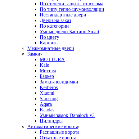
По степени защиты от взлома
По типу тепло-шумоизоляции
Нестандартные двери
Двери на заказ
По категории
Умные двери Бастион Smart
По цвету
Карнизы
Межкомнатные двери
Замки
MOTTURA
Kale
Меттэм
Барьер
Замки-невидимки
Kerberos
Xiaomi
Samsung
Aqara
Kaadas
Умный замок Danalock v3
Цилиндры
Автоматические ворота
Распашные ворота
Откатные ворота