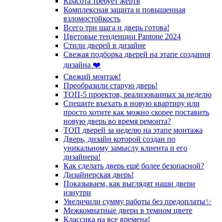
Красота требует жертв
Комплексная защита и повышенная
взломостойкость
Всего три шага и дверь готова!
Цветовые тенденции Pantone 2024
Стили дверей в дизайне
Свежая подборка дверей на этапе создания
дизайна ❤️
Свежий монтаж!
Преобразили старую дверь!
ТОП-5 проектов, реализованных за неделю
Спешите въехать в новую квартиру или
просто хотите как можно скорее поставить
новую дверь во время ремонта?
ТОП дверей за неделю на этапе монтажа
Дверь, дизайн которой создан по
уникальному замыслу клиента и его
дизайнера!
Как сделать дверь ещё более безопасной?
Дизайнерская дверь!
Показываем, как выглядят наши двери
изнутри
Увеличили сумму работы без предоплаты✨
Межкомнатные двери в темном цвете
Классика на все времена!