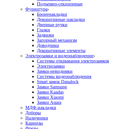
Подъемно-секционные
Фурнитура
Броненакладки
Декоративные накладки
Дверные ручки
Глазки
Задвижи
Запорный механизм
Доводчики
Декоративные элементы
Электрозамки и видеонаблюдение
Системы открывания электрозамков
Электрозамки
Замки-невидимки
Системы видеонаблюдения
Smart замок Danalock
Замки Samsung
Замки Kaadas
Замки Xiaomi
Замки Aqara
МДФ-накладки
Доборы
Наличники
Карнизы
Фрезы