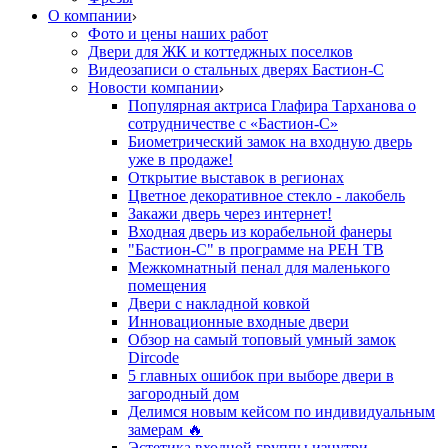
О компании
Фото и цены наших работ
Двери для ЖК и коттеджных поселков
Видеозаписи о стальных дверях Бастион-С
Новости компании
Популярная актриса Глафира Тарханова о
сотрудничестве с «Бастион-С»
Биометрический замок на входную дверь
уже в продаже!
Открытие выставок в регионах
Цветное декоративное стекло - лакобель
Закажи дверь через интернет!
Входная дверь из корабельной фанеры
"Бастион-С" в программе на РЕН ТВ
Межкомнатный пенал для маленького
помещения
Двери с накладной ковкой
Инновационные входные двери
Обзор на самый топовый умный замок
Dircode
5 главных ошибок при выборе двери в
загородный дом
Делимся новым кейсом по индивидуальным
замерам 🔥
Эстетика входной группы изнутри