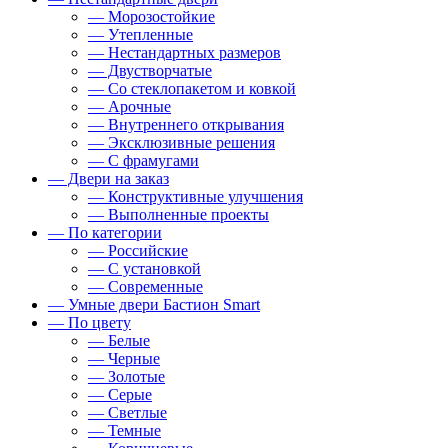
— Морозостойкие
— Утепленные
— Нестандартных размеров
— Двустворчатые
— Со стеклопакетом и ковкой
— Арочные
— Внутреннего открывания
— Эксклюзивные решения
— С фрамугами
— Двери на заказ
— Конструктивные улучшения
— Выполненные проекты
— По категории
— Российские
— С установкой
— Современные
— Умные двери Бастион Smart
— По цвету
— Белые
— Черные
— Золотые
— Серые
— Светлые
— Темные