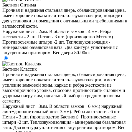
Бастион Оптима
Прочная и надежная стальная дверь, сбалансированная цена,
имеет хорошие показатели тепло- звукоизоляции, подходит
для установки в помещения с оптимальными требованиями к
взломостойкости.
Наружный лист - 2мм. В области замков - 4 мм. Ребра
жесткости - 2 шт. Петли - 3 шт. (производство Мэттем).
Противосъемные штыри -2 шт. Теплозвукоизоляция -
минеральная базальтовая вата. Два контура уплотнения с
внутренним притвором. Вес двери 80-90кг.
Бастион Классик
Прочная и надежная стальная дверь, сбалансированная цена,
имеет хорошие показатели тепло- звукоизоляции, имеет
усиление замковой зоны, каркас и ребра жесткости из
высокопрочного уголка, способна противостоять силовым и
ударным нагрузкам, идеальный выбор в среднем ценовом
сегменте.
Наружный лист - 3мм. В области замков - 6 мм.( наружный
лист+дополнительный лист 3 мм). Ребра жесткости - 6 шт.
Петли - 3 шт. (производство Бастион). Противосъемные
штыри -2 шт. Теплозвукоизоляция - минеральная базальтовая
вата. Два контура уплотнения с внутренним притвором. Вес