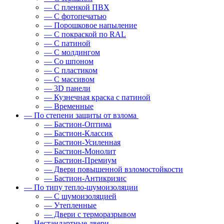
— С пленкой ПВХ
— С фотопечатью
— Порошковое напыление
— С покраской по RAL
— С патиной
— С молдингом
— Со шпоном
— С пластиком
— С массивом
— 3D панели
— Кузнечная краска с патиной
— Временные
— По степени защиты от взлома
— Бастион-Оптима
— Бастион-Классик
— Бастион-Усиленная
— Бастион-Монолит
— Бастион-Премиум
— Двери повышенной взломостойкости
— Бастион-Антикризис
— По типу тепло-шумоизоляции
— С шумоизоляцией
— Утепленные
— Двери с терморазрывом
— Нестандартные двери