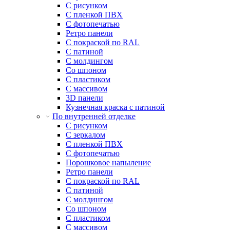
С рисунком
С пленкой ПВХ
С фотопечатью
Ретро панели
С покраской по RAL
С патиной
С молдингом
Со шпоном
С пластиком
С массивом
3D панели
Кузнечная краска с патиной
По внутренней отделке
С рисунком
С зеркалом
С пленкой ПВХ
С фотопечатью
Порошковое напыление
Ретро панели
С покраской по RAL
С патиной
С молдингом
Со шпоном
С пластиком
С массивом