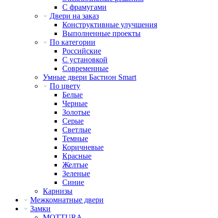
С фрамугами
Двери на заказ
Конструктивные улучшения
Выполненные проекты
По категории
Российские
С установкой
Современные
Умные двери Бастион Smart
По цвету
Белые
Черные
Золотые
Серые
Светлые
Темные
Коричневые
Красные
Желтые
Зеленые
Синие
Карнизы
Межкомнатные двери
Замки
MOTTURA