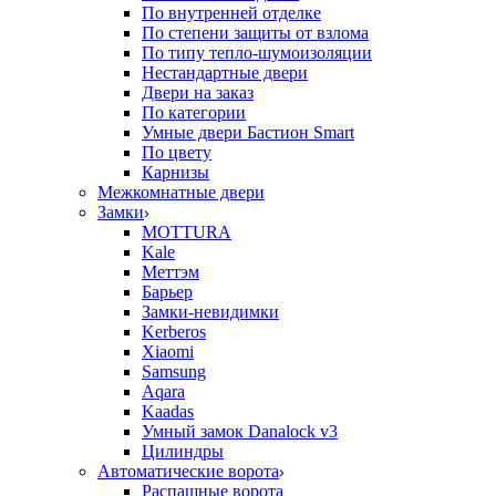
По внутренней отделке
По степени защиты от взлома
По типу тепло-шумоизоляции
Нестандартные двери
Двери на заказ
По категории
Умные двери Бастион Smart
По цвету
Карнизы
Межкомнатные двери
Замки
MOTTURA
Kale
Меттэм
Барьер
Замки-невидимки
Kerberos
Xiaomi
Samsung
Aqara
Kaadas
Умный замок Danalock v3
Цилиндры
Автоматические ворота
Распашные ворота