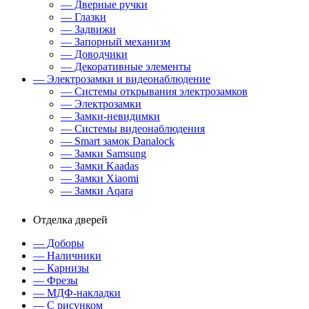
— Дверные ручки
— Глазки
— Задвижи
— Запорный механизм
— Доводчики
— Декоративные элементы
— Электрозамки и видеонаблюдение
— Системы открывания электрозамков
— Электрозамки
— Замки-невидимки
— Системы видеонаблюдения
— Smart замок Danalock
— Замки Samsung
— Замки Kaadas
— Замки Xiaomi
— Замки Aqara
Отделка дверей
— Доборы
— Наличники
— Карнизы
— Фрезы
— МДФ-накладки
— С рисунком