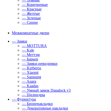
— Темные
— Коричневые
— Красные
— Желтые
— Зеленые
— Синие
Межкомнатные двери
— Замки
— MOTTURA
— Kale
— Меттэм
— Барьер
— Замки-невидимки
— Kerberos
— Xiaomi
— Samsung
— Aqara
— Kaadas
— Умный замок Danalock v3
— Цилиндры
— Фурнитура
— Броненакладки
— Декоративные накладки