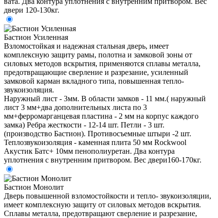
вата. Два контура уплотнения с внутренним притвором. Вес
двери 120-130кг.
Бастион Усиленная
Взломостойкая и надежная стальная дверь, имеет
комплексную защиту рамы, полотна и замковой зоны от
силовых методов вскрытия, применяются сплавы металла,
предотвращающие сверление и разрезание, усиленный
замковой карман вкладного типа, повышенная тепло-
звукоизоляция.
Наружный лист - 3мм. В области замков - 11 мм.( наружный
лист 3 мм+два дополнительных листа по 3
мм+ферромарганцевая пластина - 2 мм на корпус каждого
замка) Ребра жесткости - 12-14 шт. Петли - 3 шт.
(производство Бастион). Противосъемные штыри -2 шт.
Теплозвукоизоляция - каменная плита 50 мм Rockwool
Акустик Батс+ 10мм пенополиуретан. Два контура
уплотнения с внутренним притвором. Вес двери160-170кг.
Бастион Монолит
Дверь повышенной взломостойкости и тепло- звукоизоляции,
имеет комплексную защиту от силовых методов вскрытия.
Сплавы металла, предотвращают сверление и разрезание,