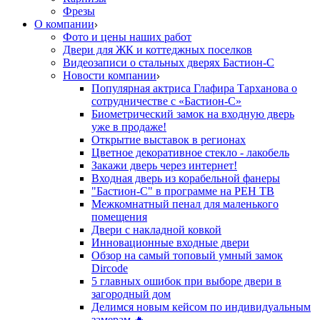
Фрезы
О компании
Фото и цены наших работ
Двери для ЖК и коттеджных поселков
Видеозаписи о стальных дверях Бастион-С
Новости компании
Популярная актриса Глафира Тарханова о
сотрудничестве с «Бастион-С»
Биометрический замок на входную дверь
уже в продаже!
Открытие выставок в регионах
Цветное декоративное стекло - лакобель
Закажи дверь через интернет!
Входная дверь из корабельной фанеры
"Бастион-С" в программе на РЕН ТВ
Межкомнатный пенал для маленького
помещения
Двери с накладной ковкой
Инновационные входные двери
Обзор на самый топовый умный замок
Dircode
5 главных ошибок при выборе двери в
загородный дом
Делимся новым кейсом по индивидуальным
замерам 🔥