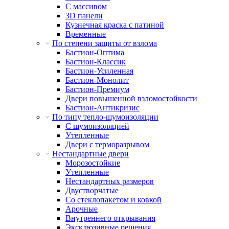
С массивом
3D панели
Кузнечная краска с патиной
Временные
По степени защиты от взлома
Бастион-Оптима
Бастион-Классик
Бастион-Усиленная
Бастион-Монолит
Бастион-Премиум
Двери повышенной взломостойкости
Бастион-Антикризис
По типу тепло-шумоизоляции
С шумоизоляцией
Утепленные
Двери с терморазрывом
Нестандартные двери
Морозостойкие
Утепленные
Нестандартных размеров
Двустворчатые
Со стеклопакетом и ковкой
Арочные
Внутреннего открывания
Эксклюзивные решения