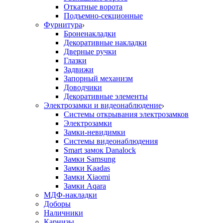
Откатные ворота
Подъемно-секционные
Фурнитура
Броненакладки
Декоративные накладки
Дверные ручки
Глазки
Задвижи
Запорный механизм
Доводчики
Декоративные элементы
Электрозамки и видеонаблюдение
Системы открывания электрозамков
Электрозамки
Замки-невидимки
Системы видеонаблюдения
Smart замок Danalock
Замки Samsung
Замки Kaadas
Замки Xiaomi
Замки Aqara
МДФ-накладки
Доборы
Наличники
Карнизы