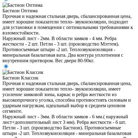
Бастион Оптима
Прочная и надежная стальная дверь, сбалансированная цена,
имеет хорошие показатели тепло- звукоизоляции, подходит
для установки в помещения с оптимальными требованиями к
взломостойкости.
Наружный лист - 2мм. В области замков - 4 мм. Ребра
жесткости - 2 шт. Петли - 3 шт. (производство Мэттем).
Противосъемные штыри -2 шт. Теплозвукоизоляция -
минеральная базальтовая вата. Два контура уплотнения с
внутренним притвором. Вес двери 80-90кг.
Бастион Классик
Прочная и надежная стальная дверь, сбалансированная цена,
имеет хорошие показатели тепло- звукоизоляции, имеет
усиление замковой зоны, каркас и ребра жесткости из
высокопрочного уголка, способна противостоять силовым и
ударным нагрузкам, идеальный выбор в среднем ценовом
сегменте.
Наружный лист - 3мм. В области замков - 6 мм.( наружный
лист+дополнительный лист 3 мм). Ребра жесткости - 6 шт.
Петли - 3 шт. (производство Бастион). Противосъемные
штыри -2 шт. Теплозвукоизоляция - минеральная базальтовая