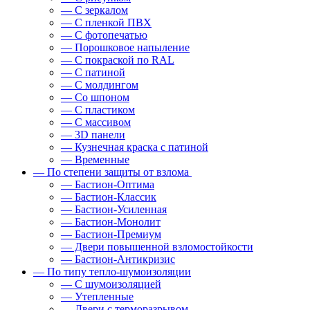
— С зеркалом
— С пленкой ПВХ
— С фотопечатью
— Порошковое напыление
— С покраской по RAL
— С патиной
— С молдингом
— Со шпоном
— С пластиком
— С массивом
— 3D панели
— Кузнечная краска с патиной
— Временные
— По степени защиты от взлома
— Бастион-Оптима
— Бастион-Классик
— Бастион-Усиленная
— Бастион-Монолит
— Бастион-Премиум
— Двери повышенной взломостойкости
— Бастион-Антикризис
— По типу тепло-шумоизоляции
— С шумоизоляцией
— Утепленные
— Двери с терморазрывом