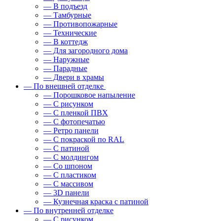
— В подъезд
— Тамбурные
— Противопожарные
— Технические
— В коттедж
— Для загородного дома
— Наружные
— Парадные
— Двери в храмы
— По внешней отделке
— Порошковое напыление
— С рисунком
— С пленкой ПВХ
— С фотопечатью
— Ретро панели
— С покраской по RAL
— С патиной
— С молдингом
— Со шпоном
— С пластиком
— С массивом
— 3D панели
— Кузнечная краска с патиной
— По внутренней отделке
— С рисунком