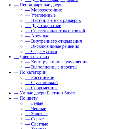
— Нестандартные двери
— Морозостойкие
— Утепленные
— Нестандартных размеров
— Двустворчатые
— Со стеклопакетом и ковкой
— Арочные
— Внутреннего открывания
— Эксклюзивные решения
— С фрамугами
— Двери на заказ
— Конструктивные улучшения
— Выполненные проекты
— По категории
— Российские
— С установкой
— Современные
— Умные двери Бастион Smart
— По цвету
— Белые
— Черные
— Золотые
— Серые
— Светлые