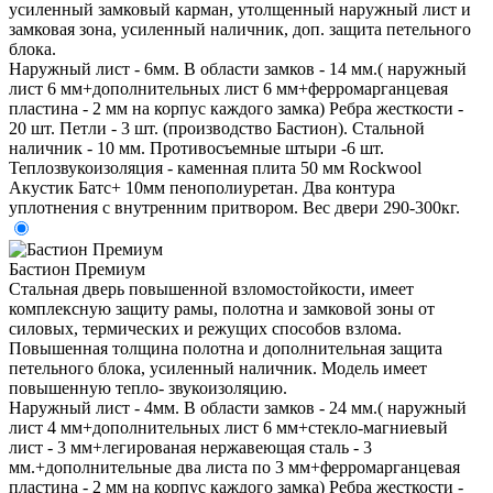
усиленный замковый карман, утолщенный наружный лист и
замковая зона, усиленный наличник, доп. защита петельного
блока.
Наружный лист - 6мм. В области замков - 14 мм.( наружный
лист 6 мм+дополнительных лист 6 мм+ферромарганцевая
пластина - 2 мм на корпус каждого замка) Ребра жесткости -
20 шт. Петли - 3 шт. (производство Бастион). Стальной
наличник - 10 мм. Противосъемные штыри -6 шт.
Теплозвукоизоляция - каменная плита 50 мм Rockwool
Акустик Батс+ 10мм пенополиуретан. Два контура
уплотнения с внутренним притвором. Вес двери 290-300кг.
Бастион Премиум
Стальная дверь повышенной взломостойкости, имеет
комплексную защиту рамы, полотна и замковой зоны от
силовых, термических и режущих способов взлома.
Повышенная толщина полотна и дополнительная защита
петельного блока, усиленный наличник. Модель имеет
повышенную тепло- звукоизоляцию.
Наружный лист - 4мм. В области замков - 24 мм.( наружный
лист 4 мм+дополнительных лист 6 мм+стекло-магниевый
лист - 3 мм+легированая нержавеющая сталь - 3
мм.+дополнительные два листа по 3 мм+ферромарганцевая
пластина - 2 мм на корпус каждого замка) Ребра жесткости -