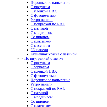
Порошковое напыление
С рисунком
С пленкой ПВХ
С фотопечатью
Ретро панели
С покраской по RAL
С патиной
С молдингом
Со шпоном
С пластиком
С массивом
3D панели
Кузнечная краска с патиной
По внутренней отделке
С рисунком
С зеркалом
С пленкой ПВХ
С фотопечатью
Порошковое напыление
Ретро панели
С покраской по RAL
С патиной
С молдингом
Со шпоном
С пластиком