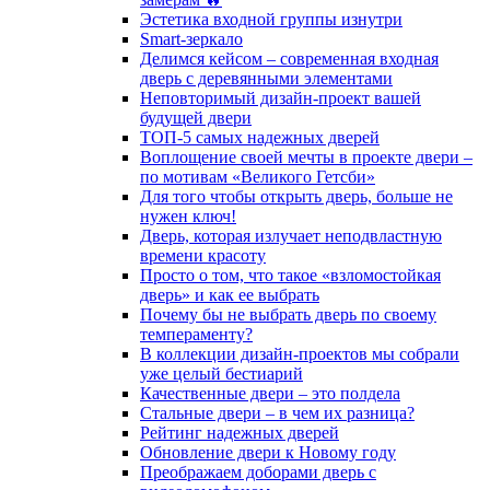
Эстетика входной группы изнутри
Smart-зеркало
Делимся кейсом – современная входная
дверь с деревянными элементами
Неповторимый дизайн-проект вашей
будущей двери
ТОП-5 самых надежных дверей
Воплощение своей мечты в проекте двери –
по мотивам «Великого Гетсби»
Для того чтобы открыть дверь, больше не
нужен ключ!
Дверь, которая излучает неподвластную
времени красоту
Просто о том, что такое «взломостойкая
дверь» и как ее выбрать
Почему бы не выбрать дверь по своему
темпераменту?
В коллекции дизайн-проектов мы собрали
уже целый бестиарий
Качественные двери – это полдела
Стальные двери – в чем их разница?
Рейтинг надежных дверей
Обновление двери к Новому году
Преображаем доборами дверь с