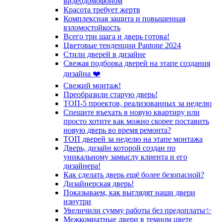
видеодомофоном
Красота требует жертв
Комплексная защита и повышенная
взломостойкость
Всего три шага и дверь готова!
Цветовые тенденции Pantone 2024
Стили дверей в дизайне
Свежая подборка дверей на этапе создания
дизайна ❤️
Свежий монтаж!
Преобразили старую дверь!
ТОП-5 проектов, реализованных за неделю
Спешите въехать в новую квартиру или
просто хотите как можно скорее поставить
новую дверь во время ремонта?
ТОП дверей за неделю на этапе монтажа
Дверь, дизайн которой создан по
уникальному замыслу клиента и его
дизайнера!
Как сделать дверь ещё более безопасной?
Дизайнерская дверь!
Показываем, как выглядят наши двери
изнутри
Увеличили сумму работы без предоплаты✨
Межкомнатные двери в темном цвете