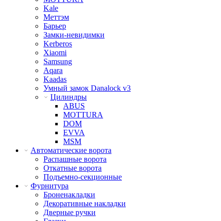
Kale
Меттэм
Барьер
Замки-невидимки
Kerberos
Xiaomi
Samsung
Aqara
Kaadas
Умный замок Danalock v3
Цилиндры
ABUS
MOTTURA
DOM
EVVA
MSM
Автоматические ворота
Распашные ворота
Откатные ворота
Подъемно-секционные
Фурнитура
Броненакладки
Декоративные накладки
Дверные ручки