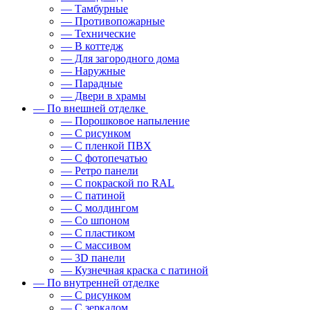
— Тамбурные
— Противопожарные
— Технические
— В коттедж
— Для загородного дома
— Наружные
— Парадные
— Двери в храмы
— По внешней отделке
— Порошковое напыление
— С рисунком
— С пленкой ПВХ
— С фотопечатью
— Ретро панели
— С покраской по RAL
— С патиной
— С молдингом
— Со шпоном
— С пластиком
— С массивом
— 3D панели
— Кузнечная краска с патиной
— По внутренней отделке
— С рисунком
— С зеркалом