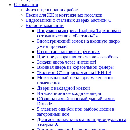
О компании
Фото и цены наших работ
Двери для ЖК и коттеджных поселков
Видеозаписи о стальных дверях Бастион-С
Новости компании
Популярная актриса Глафира Тарханова о
сотрудничестве с «Бастион-С»
Биометрический замок на входную дверь
уже в продаже!
Открытие выставок в регионах
Цветное декоративное стекло - лакобель
Закажи дверь через интернет!
Входная дверь из корабельной фанеры
"Бастион-С" в программе на РЕН ТВ
Межкомнатный пенал для маленького
помещения
Двери с накладной ковкой
Инновационные входные двери
Обзор на самый топовый умный замок
Dircode
5 главных ошибок при выборе двери в
загородный дом
Делимся новым кейсом по индивидуальным
замерам 🔥
Эстетика входной группы изнутри