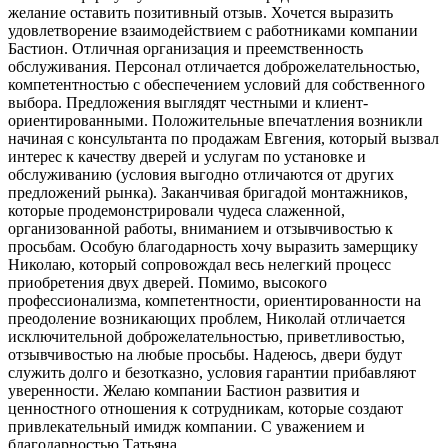
желание оставить позитивный отзыв. Хочется выразить
удовлетворение взаимодействием с работниками компании
Бастион. Отличная организация и преемственность
обслуживания. Персонал отличается доброжелательностью,
компетентностью с обеспечением условий для собственного
выбора. Предложения выглядят честными и клиент-
ориентированными. Положительные впечатления возникли
начиная с консультанта по продажам Евгения, который вызвал
интерес к качеству дверей и услугам по установке и
обслуживанию (условия выгодно отличаются от других
предложений рынка). Заканчивая бригадой монтажников,
которые продемонстрировали чудеса слаженной,
организованной работы, вниманием и отзывчивостью к
просьбам. Особую благодарность хочу выразить замерщику
Николаю, который сопровождал весь нелегкий процесс
приобретения двух дверей. Помимо, высокого
профессионализма, компетентности, ориентированности на
преодоление возникающих проблем, Николай отличается
исключительной доброжелательностью, приветливостью,
отзывчивостью на любые просьбы. Надеюсь, двери будут
служить долго и безотказно, условия гарантии прибавляют
уверенности. Желаю компании Бастион развития и
ценностного отношения к сотрудникам, которые создают
привлекательный имидж компании. С уважением и
благодарностью Татьяна