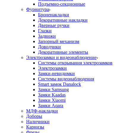
Подъемно-секционные
Фурнитура
Броненакладки
Декоративные накладки
Дверные ручки
Глазки
Задвижи
Запорный механизм
Доводчики
Декоративные элементы
Электрозамки и видеонаблюдение
Системы открывания электрозамков
Электрозамки
Замки-невидимки
Системы видеонаблюдения
Smart замок Danalock
Замки Samsung
Замки Kaadas
Замки Xiaomi
Замки Aqara
МДФ-накладки
Доборы
Наличники
Карнизы
Фрезы