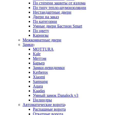
По степени защиты от взлома
По типу тепло-шумоизоляции
Нестандартные двери
Двери на заказ
По категории
Умные двери Бастион Smart
По цвету
Карнизы
Межкомнатные двери
Замки
MOTTURA
Kale
Меттэм
Барьер
Замки-невидимки
Kerberos
Xiaomi
Samsung
Aqara
Kaadas
Умный замок Danalock v3
Цилиндры
Автоматические ворота
Распашные ворота
Откатные ворота