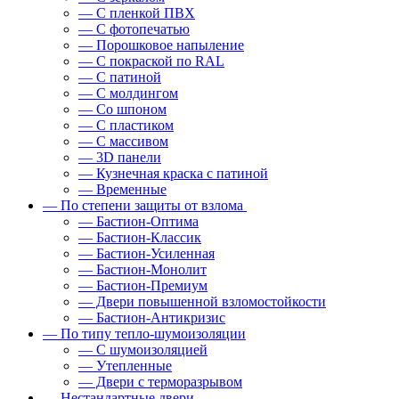
— С пленкой ПВХ
— С фотопечатью
— Порошковое напыление
— С покраской по RAL
— С патиной
— С молдингом
— Со шпоном
— С пластиком
— С массивом
— 3D панели
— Кузнечная краска с патиной
— Временные
— По степени защиты от взлома
— Бастион-Оптима
— Бастион-Классик
— Бастион-Усиленная
— Бастион-Монолит
— Бастион-Премиум
— Двери повышенной взломостойкости
— Бастион-Антикризис
— По типу тепло-шумоизоляции
— С шумоизоляцией
— Утепленные
— Двери с терморазрывом
— Нестандартные двери