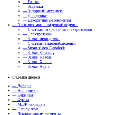
— Глазки
— Задвижи
— Запорный механизм
— Доводчики
— Декоративные элементы
— Электрозамки и видеонаблюдение
— Системы открывания электрозамков
— Электрозамки
— Замки-невидимки
— Системы видеонаблюдения
— Smart замок Danalock
— Замки Samsung
— Замки Kaadas
— Замки Xiaomi
— Замки Aqara
Отделка дверей
— Доборы
— Наличники
— Карнизы
— Фрезы
— МДФ-накладки
— С рисунком
— Декоративные элементы