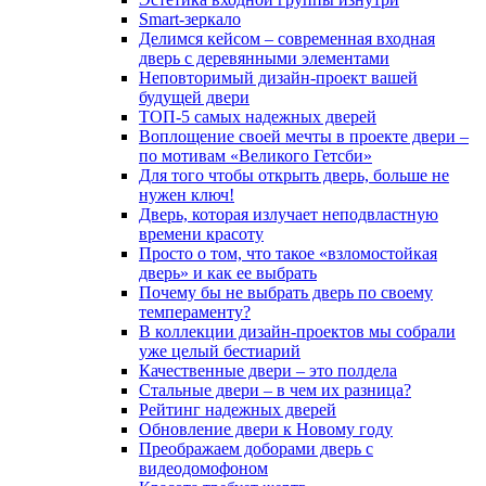
Smart-зеркало
Делимся кейсом – современная входная
дверь с деревянными элементами
Неповторимый дизайн-проект вашей
будущей двери
ТОП-5 самых надежных дверей
Воплощение своей мечты в проекте двери –
по мотивам «Великого Гетсби»
Для того чтобы открыть дверь, больше не
нужен ключ!
Дверь, которая излучает неподвластную
времени красоту
Просто о том, что такое «взломостойкая
дверь» и как ее выбрать
Почему бы не выбрать дверь по своему
темпераменту?
В коллекции дизайн-проектов мы собрали
уже целый бестиарий
Качественные двери – это полдела
Стальные двери – в чем их разница?
Рейтинг надежных дверей
Обновление двери к Новому году
Преображаем доборами дверь с
видеодомофоном