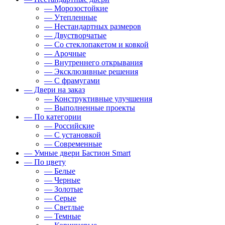
— Морозостойкие
— Утепленные
— Нестандартных размеров
— Двустворчатые
— Со стеклопакетом и ковкой
— Арочные
— Внутреннего открывания
— Эксклюзивные решения
— С фрамугами
— Двери на заказ
— Конструктивные улучшения
— Выполненные проекты
— По категории
— Российские
— С установкой
— Современные
— Умные двери Бастион Smart
— По цвету
— Белые
— Черные
— Золотые
— Серые
— Светлые
— Темные