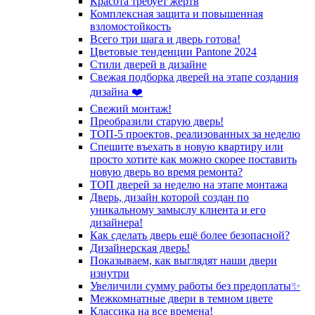
Красота требует жертв
Комплексная защита и повышенная
взломостойкость
Всего три шага и дверь готова!
Цветовые тенденции Pantone 2024
Стили дверей в дизайне
Свежая подборка дверей на этапе создания
дизайна ❤️
Свежий монтаж!
Преобразили старую дверь!
ТОП-5 проектов, реализованных за неделю
Спешите въехать в новую квартиру или
просто хотите как можно скорее поставить
новую дверь во время ремонта?
ТОП дверей за неделю на этапе монтажа
Дверь, дизайн которой создан по
уникальному замыслу клиента и его
дизайнера!
Как сделать дверь ещё более безопасной?
Дизайнерская дверь!
Показываем, как выглядят наши двери
изнутри
Увеличили сумму работы без предоплаты✨
Межкомнатные двери в темном цвете
Классика на все времена!