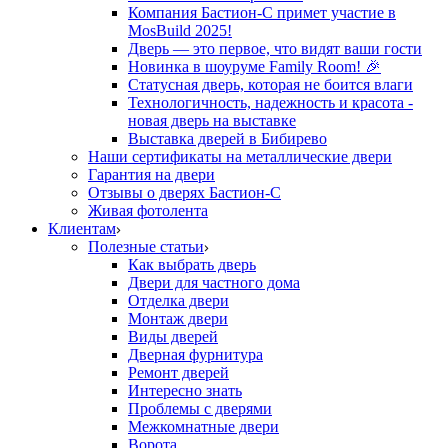
Компания Бастион-С примет участие в
MosBuild 2025!
Дверь — это первое, что видят ваши гости
Новинка в шоуруме Family Room! 🎉
Статусная дверь, которая не боится влаги
Технологичность, надежность и красота -
новая дверь на выставке
Выставка дверей в Бибирево
Наши сертификаты на металлические двери
Гарантия на двери
Отзывы о дверях Бастион-С
Живая фотолента
Клиентам
Полезные статьи
Как выбрать дверь
Двери для частного дома
Отделка двери
Монтаж двери
Виды дверей
Дверная фурнитура
Ремонт дверей
Интересно знать
Проблемы с дверями
Межкомнатные двери
Ворота