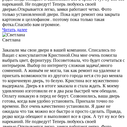
нареканий. Не подведут! Теперь любуюсь своей
дверью.Открывается легко, замки работают четко. Фото
только установленной двери. Пока идет ремонт она закрыта
картоном и целлофаном . поэтому пока только такая
фотка.Спасибо вам огромное.
Читать далее
Светлана
Заказали мы свои двери в вашей компании. Списались по
Вацап с консультантом Кристиной.Она мне очень помогла
выбрать цвет, фурнитуру. Посоветовала, что будет сочетаться с
интерьером. Выбор по интернету сложная задача!,много
сомнений. А живьём не могла, так как ремонт на удаленке и
приехать возможности из другого города нет.я сто раз меняла
то коричневую дверь, то белую. Кристина все мужественно
выдержала. Дверь я в итоге заказала и стала ждать. К моему
удивлению изготовили ее в два раза быстрей чем обещали.
Оплату никакую в перед не берут. Созвонились, ваша дверь
готова, когда вам удобно установить. Приехали точно по
времени. Все очень качественно установили. Я даже не
ожидала что так можно все быстро и просто сделать. Правда,
редко когда обещают и выполняют все в срок. А тут ну все без
нареканий. Не подведут! Теперь любуюсь своей
дверью.Открывается легко, замки работают четко. Фото