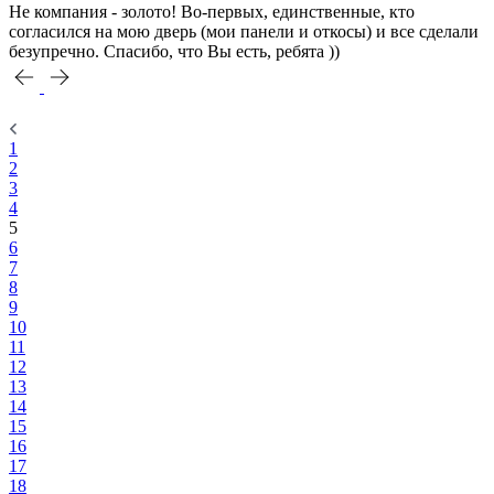
Не компания - золото! Во-первых, единственные, кто
согласился на мою дверь (мои панели и откосы) и все сделали
безупречно. Спасибо, что Вы есть, ребята ))
1
2
3
4
5
6
7
8
9
10
11
12
13
14
15
16
17
18