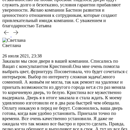
служить долго и безотказно, условия гарантии прибавляют
уверенности. Желаю компании Бастион развития и
ценностного отношения к сотрудникам, которые создают
привлекательный имидж компании. С уважением и
благодарностью Татьяна
Светлана
26 июля 2021, 23:38
Заказали мы свои двери в вашей компании. Списались по
Вацап с консультантом Кристиной.Она мне очень помогла
выбрать цвет, фурнитуру. Посоветовала, что будет сочетаться с
интерьером. Выбор по интернету сложная задача!,много
сомнений. А живьём не могла, так как ремонт на удаленке и
приехать возможности из другого города нет.я сто раз меняла
то коричневую дверь, то белую. Кристина все мужественно
выдержала. Дверь я в итоге заказала и стала ждать. К моему
удивлению изготовили ее в два раза быстрей чем обещали.
Оплату никакую в перед не берут. Созвонились, ваша дверь
готова, когда вам удобно установить. Приехали точно по
времени. Все очень качественно установили. Я даже не
ожидала что так можно все быстро и просто сделать. Правда,
редко когда обещают и выполняют все в срок. А тут ну все без