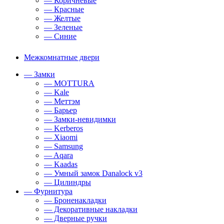
— Коричневые
— Красные
— Желтые
— Зеленые
— Синие
Межкомнатные двери
— Замки
— MOTTURA
— Kale
— Меттэм
— Барьер
— Замки-невидимки
— Kerberos
— Xiaomi
— Samsung
— Aqara
— Kaadas
— Умный замок Danalock v3
— Цилиндры
— Фурнитура
— Броненакладки
— Декоративные накладки
— Дверные ручки