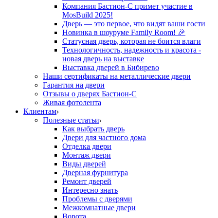
Компания Бастион-С примет участие в
MosBuild 2025!
Дверь — это первое, что видят ваши гости
Новинка в шоуруме Family Room! 🎉
Статусная дверь, которая не боится влаги
Технологичность, надежность и красота -
новая дверь на выставке
Выставка дверей в Бибирево
Наши сертификаты на металлические двери
Гарантия на двери
Отзывы о дверях Бастион-С
Живая фотолента
Клиентам
Полезные статьи
Как выбрать дверь
Двери для частного дома
Отделка двери
Монтаж двери
Виды дверей
Дверная фурнитура
Ремонт дверей
Интересно знать
Проблемы с дверями
Межкомнатные двери
Ворота