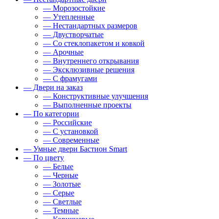
— Морозостойкие
— Утепленные
— Нестандартных размеров
— Двустворчатые
— Со стеклопакетом и ковкой
— Арочные
— Внутреннего открывания
— Эксклюзивные решения
— С фрамугами
— Двери на заказ
— Конструктивные улучшения
— Выполненные проекты
— По категории
— Российские
— С установкой
— Современные
— Умные двери Бастион Smart
— По цвету
— Белые
— Черные
— Золотые
— Серые
— Светлые
— Темные