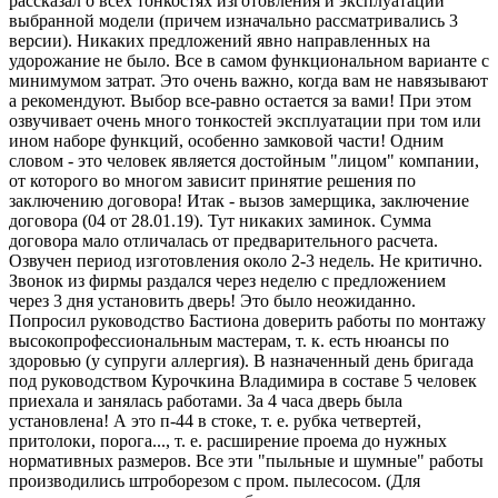
рассказал о всех тонкостях изготовления и эксплуатации
выбранной модели (причем изначально рассматривались 3
версии). Никаких предложений явно направленных на
удорожание не было. Все в самом функциональном варианте с
минимумом затрат. Это очень важно, когда вам не навязывают
а рекомендуют. Выбор все-равно остается за вами! При этом
озвучивает очень много тонкостей эксплуатации при том или
ином наборе функций, особенно замковой части! Одним
словом - это человек является достойным "лицом" компании,
от которого во многом зависит принятие решения по
заключению договора! Итак - вызов замерщика, заключение
договора (04 от 28.01.19). Тут никаких заминок. Сумма
договора мало отличалась от предварительного расчета.
Озвучен период изготовления около 2-3 недель. Не критично.
Звонок из фирмы раздался через неделю с предложением
через 3 дня установить дверь! Это было неожиданно.
Попросил руководство Бастиона доверить работы по монтажу
высокопрофессиональным мастерам, т. к. есть нюансы по
здоровью (у супруги аллергия). В назначенный день бригада
под руководством Курочкина Владимира в составе 5 человек
приехала и занялась работами. За 4 часа дверь была
установлена! А это п-44 в стоке, т. е. рубка четвертей,
притолоки, порога..., т. е. расширение проема до нужных
нормативных размеров. Все эти "пыльные и шумные" работы
производились штроборезом с пром. пылесосом. (Для