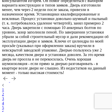
консультантом Игорем. Он помог определиться с выбором
варианта конструкции и типов замков. Дверь изготовили
менее, чем через 2 недели после заказа, привезли в
назначенное время. Установщики квалифицированные и
вежливые. Процесс установки довольно шумный и пыльный
(т. к. потребовалось удаление четвертей), занял примерно 2
часа. Дверь закрепили с помощью 10 анкерных болтов по
уровню, зазор заполнили пеной. По завершении установки
убрали за собой строительный мусор и дали рекомендации об
эксплуатации двери и замков. Ключи от цилиндра по моей
просьбе (указывал при оформлении заказа) вручили в
невскрытой заводской упаковке. Дверью пользуюсь уже 2
месяца, качеством двери и установки доволен. За это время
дверь не просела и не перекосилась. Очень хорошая
шумоизоляция - если прямо за дверью разговаривать - в
квартире возле двери не слышно. Из недостатков на данный
момент - только высокая стоимость!
1
2
3
4
5