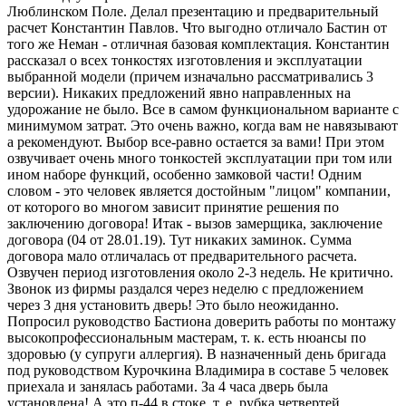
Люблинском Поле. Делал презентацию и предварительный
расчет Константин Павлов. Что выгодно отличало Бастин от
того же Неман - отличная базовая комплектация. Константин
рассказал о всех тонкостях изготовления и эксплуатации
выбранной модели (причем изначально рассматривались 3
версии). Никаких предложений явно направленных на
удорожание не было. Все в самом функциональном варианте с
минимумом затрат. Это очень важно, когда вам не навязывают
а рекомендуют. Выбор все-равно остается за вами! При этом
озвучивает очень много тонкостей эксплуатации при том или
ином наборе функций, особенно замковой части! Одним
словом - это человек является достойным "лицом" компании,
от которого во многом зависит принятие решения по
заключению договора! Итак - вызов замерщика, заключение
договора (04 от 28.01.19). Тут никаких заминок. Сумма
договора мало отличалась от предварительного расчета.
Озвучен период изготовления около 2-3 недель. Не критично.
Звонок из фирмы раздался через неделю с предложением
через 3 дня установить дверь! Это было неожиданно.
Попросил руководство Бастиона доверить работы по монтажу
высокопрофессиональным мастерам, т. к. есть нюансы по
здоровью (у супруги аллергия). В назначенный день бригада
под руководством Курочкина Владимира в составе 5 человек
приехала и занялась работами. За 4 часа дверь была
установлена! А это п-44 в стоке, т. е. рубка четвертей,