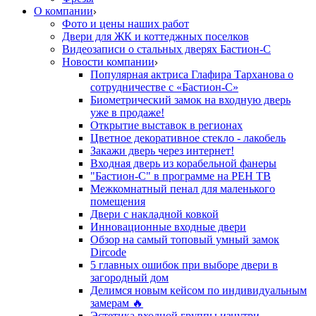
О компании
Фото и цены наших работ
Двери для ЖК и коттеджных поселков
Видеозаписи о стальных дверях Бастион-С
Новости компании
Популярная актриса Глафира Тарханова о
сотрудничестве с «Бастион-С»
Биометрический замок на входную дверь
уже в продаже!
Открытие выставок в регионах
Цветное декоративное стекло - лакобель
Закажи дверь через интернет!
Входная дверь из корабельной фанеры
"Бастион-С" в программе на РЕН ТВ
Межкомнатный пенал для маленького
помещения
Двери с накладной ковкой
Инновационные входные двери
Обзор на самый топовый умный замок
Dircode
5 главных ошибок при выборе двери в
загородный дом
Делимся новым кейсом по индивидуальным
замерам 🔥
Эстетика входной группы изнутри