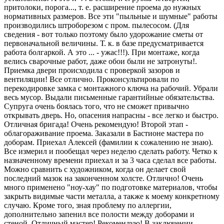
притолоки, порога..., т. е. расширение проема до нужных
нормативных размеров. Все эти "пыльные и шумные" работы
производились штроборезом с пром. пылесосом. (Для
сведения - вот только поэтому было удорожание сметы от
первоначальной величины. Т. к. в базе предусматривается
работа болгаркой. А это ... - ужас!!!). При монтаже, когда
велись сварочные работ, даже обои были не затронуты!.
Приемка двери происходила с проверкой зазоров и
вентиляции! Все отлично. Проконсультировали по
перекодировке замка с монтажного ключа на рабочий. Убрали
весь мусор. Выдали письменные гарантийные обязательства.
Супруга очень боялась того, что не сможет привычно
открывать дверь. Но, опасения напрасны - все легко и быстро.
Отличная бригада! Очень рекомендую! Второй этап -
облагораживание проема. Заказали в Бастионе мастера по
доборам. Приехал Алексей (фамилии к сожалению не знаю).
Все измерил и пообещал через неделю сделать работу. Четко к
назначенному времени приехал и за 3 часа сделал все работы.
Можно сравнить с художником, когда он делает свой
последний мазок на законченном холсте. Отлично! Очень
много применено "ноу-хау" по подготовке материалов, чтобы
закрыть видимые части металла, а также к моему конкретному
случаю. Кроме того, зная проблему по аллергии,
дополнительно запенил все полости между доборами и
стеной. Отличный мастер! Рекомендую! В заключении -