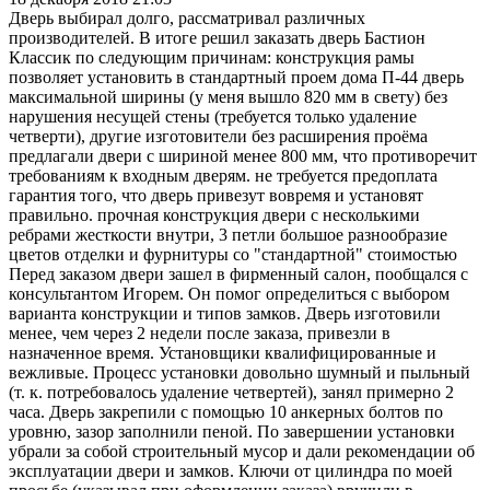
Дверь выбирал долго, рассматривал различных
производителей. В итоге решил заказать дверь Бастион
Классик по следующим причинам: конструкция рамы
позволяет установить в стандартный проем дома П-44 дверь
максимальной ширины (у меня вышло 820 мм в свету) без
нарушения несущей стены (требуется только удаление
четверти), другие изготовители без расширения проёма
предлагали двери с шириной менее 800 мм, что противоречит
требованиям к входным дверям. не требуется предоплата
гарантия того, что дверь привезут вовремя и установят
правильно. прочная конструкция двери с несколькими
ребрами жесткости внутри, 3 петли большое разнообразие
цветов отделки и фурнитуры со "стандартной" стоимостью
Перед заказом двери зашел в фирменный салон, пообщался с
консультантом Игорем. Он помог определиться с выбором
варианта конструкции и типов замков. Дверь изготовили
менее, чем через 2 недели после заказа, привезли в
назначенное время. Установщики квалифицированные и
вежливые. Процесс установки довольно шумный и пыльный
(т. к. потребовалось удаление четвертей), занял примерно 2
часа. Дверь закрепили с помощью 10 анкерных болтов по
уровню, зазор заполнили пеной. По завершении установки
убрали за собой строительный мусор и дали рекомендации об
эксплуатации двери и замков. Ключи от цилиндра по моей