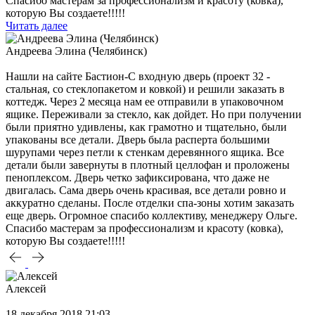
Спасибо мастерам за профессионализм и красоту (ковка),
которую Вы создаете!!!!!
Читать далее
Андреева Элина (Челябинск)
Нашли на сайте Бастион-С входную дверь (проект 32 -
стальная, со стеклопакетом и ковкой) и решили заказать в
коттедж. Через 2 месяца нам ее отправили в упаковочном
ящике. Переживали за стекло, как дойдет. Но при получении
были приятно удивлены, как грамотно и тщательно, были
упакованы все детали. Дверь была расперта большими
шурупами через петли к стенкам деревянного ящика. Все
детали были завернуты в плотный целлофан и проложены
пеноплексом. Дверь четко зафиксирована, что даже не
двигалась. Сама дверь очень красивая, все детали ровно и
аккуратно сделаны. После отделки спа-зоны хотим заказать
еще дверь. Огромное спасибо коллективу, менеджеру Ольге.
Спасибо мастерам за профессионализм и красоту (ковка),
которую Вы создаете!!!!!
Алексей
18 декабря 2018 21:03