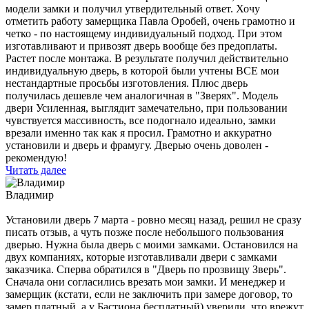
модели замки и получил утвердительный ответ. Хочу
отметить работу замерщика Павла Оробей, очень грамотно и
четко - по настоящему индивидуальный подход. При этом
изготавливают и привозят дверь вообще без предоплаты.
Растет после монтажа. В результате получил действительно
индивидуальную дверь, в которой были учтены ВСЕ мои
нестандартные просьбы изготовления. Плюс дверь
получилась дешевле чем аналогичная в "Зверях". Модель
двери Усиленная, выглядит замечательно, при пользовании
чувствуется массивность, все подогнало идеально, замки
врезали именно так как я просил. Грамотно и аккуратно
установили и дверь и фрамугу. Дверью очень доволен -
рекомендую!
Читать далее
Владимир
Установили дверь 7 марта - ровно месяц назад, решил не сразу
писать отзыв, а чуть позже после небольшого пользования
дверью. Нужна была дверь с моими замками. Остановился на
двух компаниях, которые изготавливали двери с замками
заказчика. Сперва обратился в "Дверь по прозвищу Зверь".
Сначала они согласились врезать мои замки. И менеджер и
замерщик (кстати, если не заключить при замере договор, то
замер платный, а у Бастиона бесплатный) уверили, что врежут