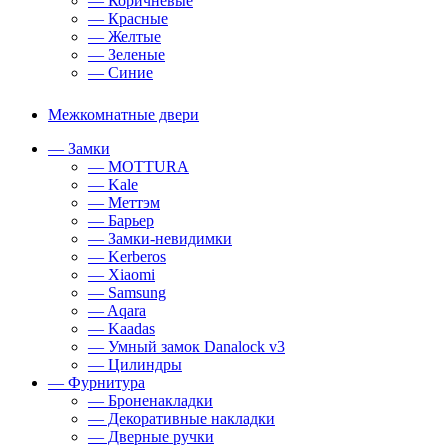
— Коричневые
— Красные
— Желтые
— Зеленые
— Синие
Межкомнатные двери
— Замки
— MOTTURA
— Kale
— Меттэм
— Барьер
— Замки-невидимки
— Kerberos
— Xiaomi
— Samsung
— Aqara
— Kaadas
— Умный замок Danalock v3
— Цилиндры
— Фурнитура
— Броненакладки
— Декоративные накладки
— Дверные ручки