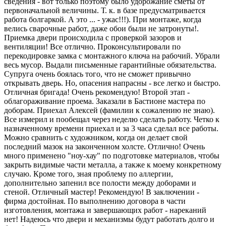
сведения - вот только поэтому было удорожание сметы от
первоначальной величины. Т. к. в базе предусматривается
работа болгаркой. А это ... - ужас!!!). При монтаже, когда
велись сварочные работ, даже обои были не затронуты!.
Приемка двери происходила с проверкой зазоров и
вентиляции! Все отлично. Проконсультировали по
перекодировке замка с монтажного ключа на рабочий. Убрали
весь мусор. Выдали письменные гарантийные обязательства.
Супруга очень боялась того, что не сможет привычно
открывать дверь. Но, опасения напрасны - все легко и быстро.
Отличная бригада! Очень рекомендую! Второй этап -
облагораживание проема. Заказали в Бастионе мастера по
доборам. Приехал Алексей (фамилии к сожалению не знаю).
Все измерил и пообещал через неделю сделать работу. Четко к
назначенному времени приехал и за 3 часа сделал все работы.
Можно сравнить с художником, когда он делает свой
последний мазок на законченном холсте. Отлично! Очень
много применено "ноу-хау" по подготовке материалов, чтобы
закрыть видимые части металла, а также к моему конкретному
случаю. Кроме того, зная проблему по аллергии,
дополнительно запенил все полости между доборами и
стеной. Отличный мастер! Рекомендую! В заключении -
фирма достойная. По выполнению договора в части
изготовления, монтажа и завершающих работ - нареканий
нет! Надеюсь что двери и механизмы будут работать долго и