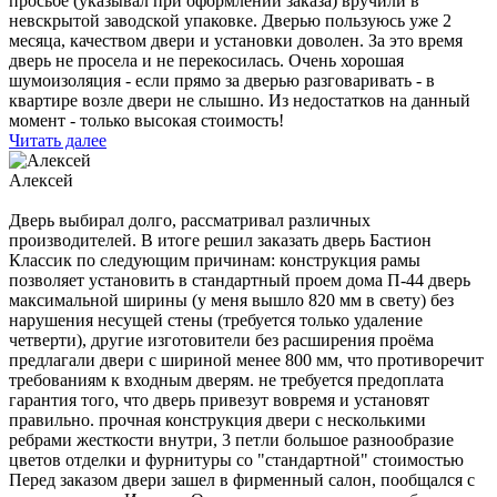
просьбе (указывал при оформлении заказа) вручили в
невскрытой заводской упаковке. Дверью пользуюсь уже 2
месяца, качеством двери и установки доволен. За это время
дверь не просела и не перекосилась. Очень хорошая
шумоизоляция - если прямо за дверью разговаривать - в
квартире возле двери не слышно. Из недостатков на данный
момент - только высокая стоимость!
Читать далее
Алексей
Дверь выбирал долго, рассматривал различных
производителей. В итоге решил заказать дверь Бастион
Классик по следующим причинам: конструкция рамы
позволяет установить в стандартный проем дома П-44 дверь
максимальной ширины (у меня вышло 820 мм в свету) без
нарушения несущей стены (требуется только удаление
четверти), другие изготовители без расширения проёма
предлагали двери с шириной менее 800 мм, что противоречит
требованиям к входным дверям. не требуется предоплата
гарантия того, что дверь привезут вовремя и установят
правильно. прочная конструкция двери с несколькими
ребрами жесткости внутри, 3 петли большое разнообразие
цветов отделки и фурнитуры со "стандартной" стоимостью
Перед заказом двери зашел в фирменный салон, пообщался с