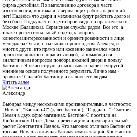
фирма достойная. По выполнению договора в части
изготовления, монтажа и завершающих работ - нареканий
нет! Надеюсь что двери и механизмы будут работать долго и
без сбоев. Подкупает и то, что производство практически в
Москве (Балашиха). Сервисные службы рядом. Все это, а
также профессиональный подход к вопросу
клиентозаинтересованности и ориентированности в лице
менеджера Ольги, начальника производства Алексея, и
многих други, кто прямо или косвенно занимался моим
проектом, должно направить людей, занимающихся
аналогичным вопросом подбора входной двери в пользу
Бастиона. Я не агитирую, а высказываю наше с супругой
мнение на основе полученного результата. Лично нам -
нравится! Спасибо Бастиону, а главное его людям!
Читать далее
Александр
Выбирал между несколькими производителями, в частности:
"Неман", "Бастион-С" (далее Бастион), "Гардиан...". Смотрел
Неман в двух офис-магазинах. Бастион-С посетили на
Люблинском Поле. Делал презентацию и предварительный
расчет Константин Павлов. Что выгодно отличало Бастин от
того же Неман - отличная базовая комплектация. Константин