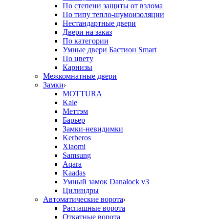
По степени защиты от взлома
По типу тепло-шумоизоляции
Нестандартные двери
Двери на заказ
По категории
Умные двери Бастион Smart
По цвету
Карнизы
Межкомнатные двери
Замки
MOTTURA
Kale
Меттэм
Барьер
Замки-невидимки
Kerberos
Xiaomi
Samsung
Aqara
Kaadas
Умный замок Danalock v3
Цилиндры
Автоматические ворота
Распашные ворота
Откатные ворота