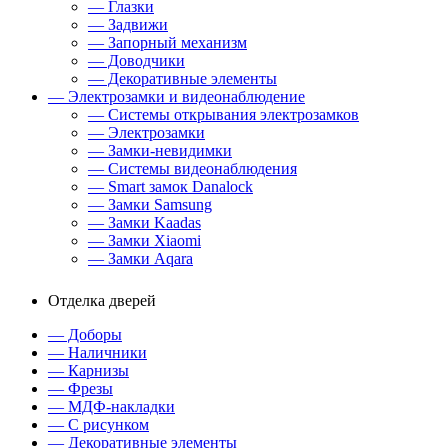
— Глазки
— Задвижи
— Запорный механизм
— Доводчики
— Декоративные элементы
— Электрозамки и видеонаблюдение
— Системы открывания электрозамков
— Электрозамки
— Замки-невидимки
— Системы видеонаблюдения
— Smart замок Danalock
— Замки Samsung
— Замки Kaadas
— Замки Xiaomi
— Замки Aqara
Отделка дверей
— Доборы
— Наличники
— Карнизы
— Фрезы
— МДФ-накладки
— С рисунком
— Декоративные элементы