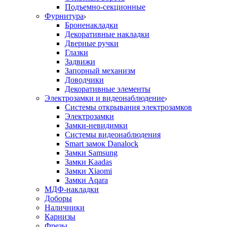
Подъемно-секционные
Фурнитура
Броненакладки
Декоративные накладки
Дверные ручки
Глазки
Задвижи
Запорный механизм
Доводчики
Декоративные элементы
Электрозамки и видеонаблюдение
Системы открывания электрозамков
Электрозамки
Замки-невидимки
Системы видеонаблюдения
Smart замок Danalock
Замки Samsung
Замки Kaadas
Замки Xiaomi
Замки Aqara
МДФ-накладки
Доборы
Наличники
Карнизы
Фрезы