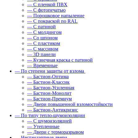
— С пленкой ПВХ
— С фотопечатью
— Порошковое напыление
— С покраской по RAL
— С патиной
— С молдингом
— Со шпоном
— С пластиком
— С массивом
— 3D панели
— Кузнечная краска с патиной
— Временные
— По степени защиты от взлома
— Бастион-Оптима
— Бастион-Классик
— Бастион-Усиленная
— Бастион-Монолит
— Бастион-Премиум
— Двери повышенной взломостойкости
— Бастион-Антикризис
— По типу тепло-шумоизоляции
— С шумоизоляцией
— Утепленные
— Двери с терморазрывом
— Нестандартные двери