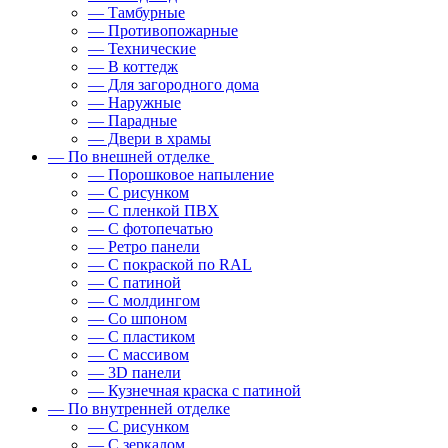
— Тамбурные
— Противопожарные
— Технические
— В коттедж
— Для загородного дома
— Наружные
— Парадные
— Двери в храмы
— По внешней отделке
— Порошковое напыление
— С рисунком
— С пленкой ПВХ
— С фотопечатью
— Ретро панели
— С покраской по RAL
— С патиной
— С молдингом
— Со шпоном
— С пластиком
— С массивом
— 3D панели
— Кузнечная краска с патиной
— По внутренней отделке
— С рисунком
— С зеркалом