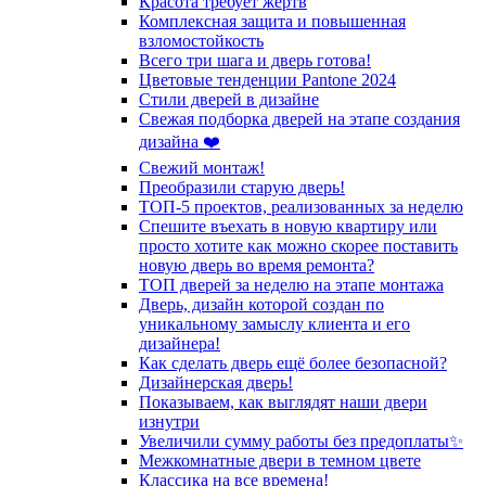
Красота требует жертв
Комплексная защита и повышенная
взломостойкость
Всего три шага и дверь готова!
Цветовые тенденции Pantone 2024
Стили дверей в дизайне
Свежая подборка дверей на этапе создания
дизайна ❤️
Свежий монтаж!
Преобразили старую дверь!
ТОП-5 проектов, реализованных за неделю
Спешите въехать в новую квартиру или
просто хотите как можно скорее поставить
новую дверь во время ремонта?
ТОП дверей за неделю на этапе монтажа
Дверь, дизайн которой создан по
уникальному замыслу клиента и его
дизайнера!
Как сделать дверь ещё более безопасной?
Дизайнерская дверь!
Показываем, как выглядят наши двери
изнутри
Увеличили сумму работы без предоплаты✨
Межкомнатные двери в темном цвете
Классика на все времена!