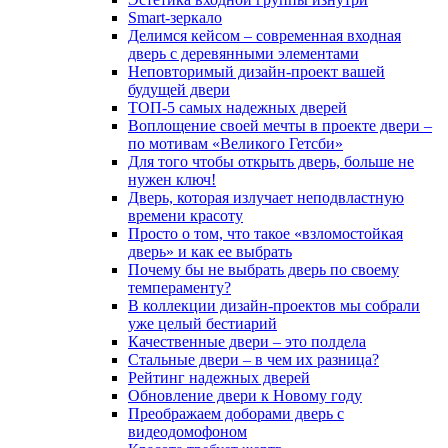
Smart-зеркало
Делимся кейсом – современная входная
дверь с деревянными элементами
Неповторимый дизайн-проект вашей
будущей двери
ТОП-5 самых надежных дверей
Воплощение своей мечты в проекте двери –
по мотивам «Великого Гетсби»
Для того чтобы открыть дверь, больше не
нужен ключ!
Дверь, которая излучает неподвластную
времени красоту
Просто о том, что такое «взломостойкая
дверь» и как ее выбрать
Почему бы не выбрать дверь по своему
темпераменту?
В коллекции дизайн-проектов мы собрали
уже целый бестиарий
Качественные двери – это полдела
Стальные двери – в чем их разница?
Рейтинг надежных дверей
Обновление двери к Новому году
Преображаем доборами дверь с
видеодомофоном