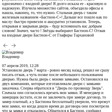
однозначно с входной двери! Я долго искала ее - красивую и
надежную. Изучила множество сайтов, объездила офисы и
нашла, наконец, то, что нужно. Стальная дверь с таким
железным названием «Бастион-С»! Дальше все пошло как по
маслу: быстро привезли и аккуратно установили. Теперь,
открывая и закрывая дверь – буду вспоминать вас добрым
словом! Значит, часто ! Звёзды выбирают Бастион-С! Отзыв
на входные двери Бастион-С от Глафиры Тархановой
Владимир
07 апреля 2019, 12:28
Установили дверь 7 марта - ровно месяц назад, решил не сразу
писать отзыв, а чуть позже после небольшого пользования
дверью. Нужна была дверь с моими замками. Остановился на
двух компаниях, которые изготавливали двери с замками
заказчика. Сперва обратился в "Дверь по прозвищу Зверь".
Сначала они согласились врезать мои замки. И менеджер и
замерщик (кстати, если не заключить при замере договор, то
замер платный, а у Бастиона бесплатный) уверили, что врежут
мои замки, но когда дошло время до договора они посмотрели
что за замки и отказались. Обратился в Бастион, сообщил