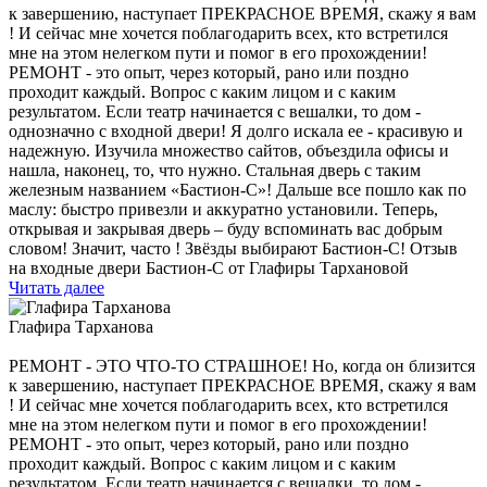
к завершению, наступает ПРЕКРАСНОЕ ВРЕМЯ, скажу я вам
! И сейчас мне хочется поблагодарить всех, кто встретился
мне на этом нелегком пути и помог в его прохождении!
РЕМОНТ - это опыт, через который, рано или поздно
проходит каждый. Вопрос с каким лицом и с каким
результатом. Если театр начинается с вешалки, то дом -
однозначно с входной двери! Я долго искала ее - красивую и
надежную. Изучила множество сайтов, объездила офисы и
нашла, наконец, то, что нужно. Стальная дверь с таким
железным названием «Бастион-С»! Дальше все пошло как по
маслу: быстро привезли и аккуратно установили. Теперь,
открывая и закрывая дверь – буду вспоминать вас добрым
словом! Значит, часто ! Звёзды выбирают Бастион-С! Отзыв
на входные двери Бастион-С от Глафиры Тархановой
Читать далее
Глафирa Тархановa
РЕМОНТ - ЭТО ЧТО-ТО СТРАШНОЕ! Но, когда он близится
к завершению, наступает ПРЕКРАСНОЕ ВРЕМЯ, скажу я вам
! И сейчас мне хочется поблагодарить всех, кто встретился
мне на этом нелегком пути и помог в его прохождении!
РЕМОНТ - это опыт, через который, рано или поздно
проходит каждый. Вопрос с каким лицом и с каким
результатом. Если театр начинается с вешалки, то дом -