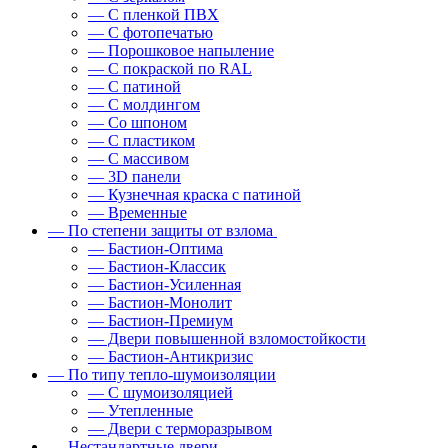
— С пленкой ПВХ
— С фотопечатью
— Порошковое напыление
— С покраской по RAL
— С патиной
— С молдингом
— Со шпоном
— С пластиком
— С массивом
— 3D панели
— Кузнечная краска с патиной
— Временные
— По степени защиты от взлома
— Бастион-Оптима
— Бастион-Классик
— Бастион-Усиленная
— Бастион-Монолит
— Бастион-Премиум
— Двери повышенной взломостойкости
— Бастион-Антикризис
— По типу тепло-шумоизоляции
— С шумоизоляцией
— Утепленные
— Двери с терморазрывом
— Нестандартные двери