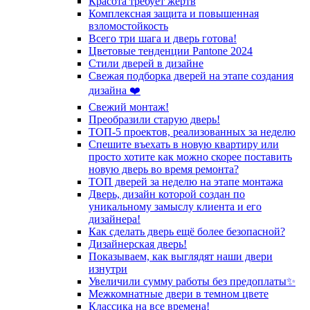
Красота требует жертв
Комплексная защита и повышенная
взломостойкость
Всего три шага и дверь готова!
Цветовые тенденции Pantone 2024
Стили дверей в дизайне
Свежая подборка дверей на этапе создания
дизайна ❤️
Свежий монтаж!
Преобразили старую дверь!
ТОП-5 проектов, реализованных за неделю
Спешите въехать в новую квартиру или
просто хотите как можно скорее поставить
новую дверь во время ремонта?
ТОП дверей за неделю на этапе монтажа
Дверь, дизайн которой создан по
уникальному замыслу клиента и его
дизайнера!
Как сделать дверь ещё более безопасной?
Дизайнерская дверь!
Показываем, как выглядят наши двери
изнутри
Увеличили сумму работы без предоплаты✨
Межкомнатные двери в темном цвете
Классика на все времена!