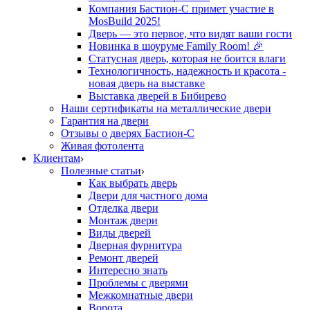
Компания Бастион-С примет участие в
MosBuild 2025!
Дверь — это первое, что видят ваши гости
Новинка в шоуруме Family Room! 🎉
Статусная дверь, которая не боится влаги
Технологичность, надежность и красота -
новая дверь на выставке
Выставка дверей в Бибирево
Наши сертификаты на металлические двери
Гарантия на двери
Отзывы о дверях Бастион-С
Живая фотолента
Клиентам
Полезные статьи
Как выбрать дверь
Двери для частного дома
Отделка двери
Монтаж двери
Виды дверей
Дверная фурнитура
Ремонт дверей
Интересно знать
Проблемы с дверями
Межкомнатные двери
Ворота