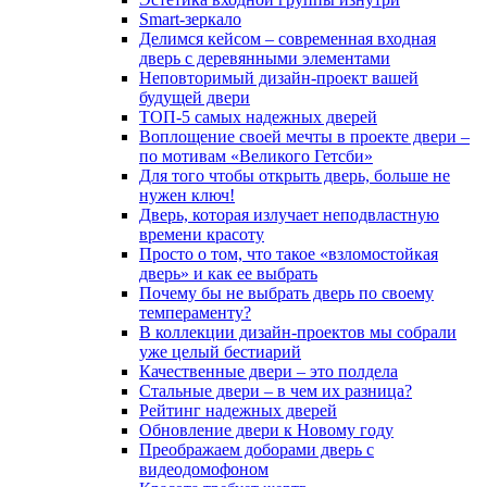
Smart-зеркало
Делимся кейсом – современная входная
дверь с деревянными элементами
Неповторимый дизайн-проект вашей
будущей двери
ТОП-5 самых надежных дверей
Воплощение своей мечты в проекте двери –
по мотивам «Великого Гетсби»
Для того чтобы открыть дверь, больше не
нужен ключ!
Дверь, которая излучает неподвластную
времени красоту
Просто о том, что такое «взломостойкая
дверь» и как ее выбрать
Почему бы не выбрать дверь по своему
темпераменту?
В коллекции дизайн-проектов мы собрали
уже целый бестиарий
Качественные двери – это полдела
Стальные двери – в чем их разница?
Рейтинг надежных дверей
Обновление двери к Новому году
Преображаем доборами дверь с
видеодомофоном