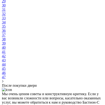
29
30
31
32
33
34
35
36
37
38
39
40
41
42
43
44
45
46
47
После покупки двери
Мы очень ценим советы и конструктивную критику. Если у
вас возникли сложности или вопросы, касательно оказанных
услуг, вы можете обратиться к нам и руководство Бастион-С