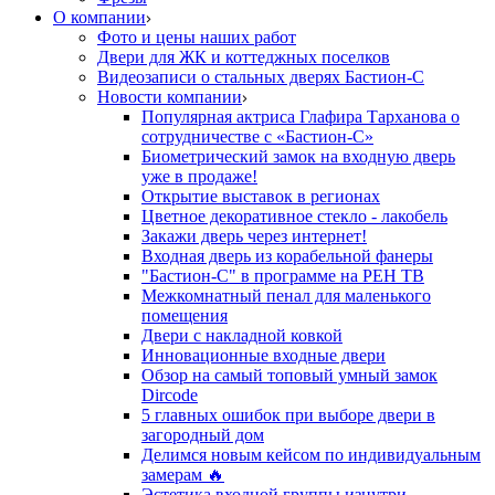
О компании
Фото и цены наших работ
Двери для ЖК и коттеджных поселков
Видеозаписи о стальных дверях Бастион-С
Новости компании
Популярная актриса Глафира Тарханова о
сотрудничестве с «Бастион-С»
Биометрический замок на входную дверь
уже в продаже!
Открытие выставок в регионах
Цветное декоративное стекло - лакобель
Закажи дверь через интернет!
Входная дверь из корабельной фанеры
"Бастион-С" в программе на РЕН ТВ
Межкомнатный пенал для маленького
помещения
Двери с накладной ковкой
Инновационные входные двери
Обзор на самый топовый умный замок
Dircode
5 главных ошибок при выборе двери в
загородный дом
Делимся новым кейсом по индивидуальным
замерам 🔥
Эстетика входной группы изнутри