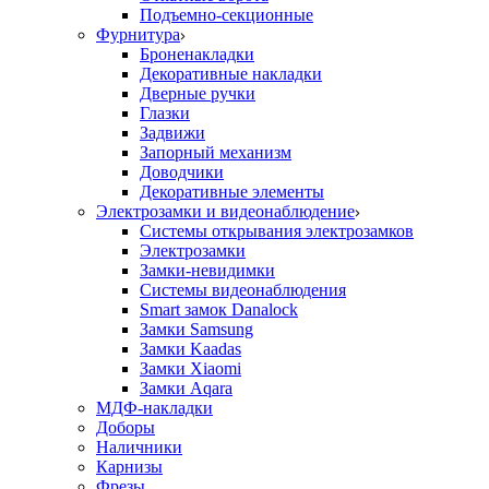
Подъемно-секционные
Фурнитура
Броненакладки
Декоративные накладки
Дверные ручки
Глазки
Задвижи
Запорный механизм
Доводчики
Декоративные элементы
Электрозамки и видеонаблюдение
Системы открывания электрозамков
Электрозамки
Замки-невидимки
Системы видеонаблюдения
Smart замок Danalock
Замки Samsung
Замки Kaadas
Замки Xiaomi
Замки Aqara
МДФ-накладки
Доборы
Наличники
Карнизы
Фрезы