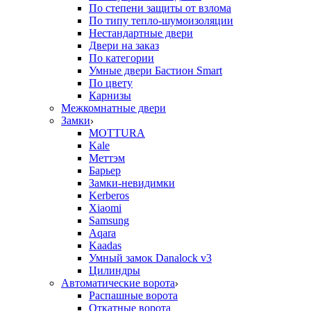
По степени защиты от взлома
По типу тепло-шумоизоляции
Нестандартные двери
Двери на заказ
По категории
Умные двери Бастион Smart
По цвету
Карнизы
Межкомнатные двери
Замки
MOTTURA
Kale
Меттэм
Барьер
Замки-невидимки
Kerberos
Xiaomi
Samsung
Aqara
Kaadas
Умный замок Danalock v3
Цилиндры
Автоматические ворота
Распашные ворота
Откатные ворота