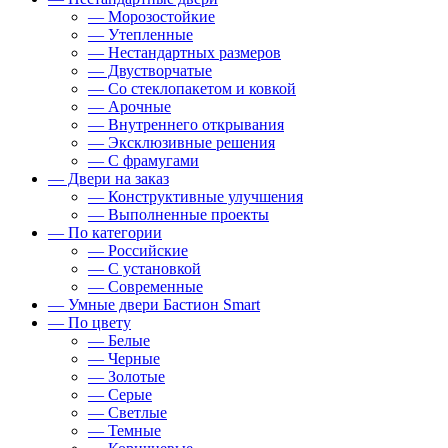
— Морозостойкие
— Утепленные
— Нестандартных размеров
— Двустворчатые
— Со стеклопакетом и ковкой
— Арочные
— Внутреннего открывания
— Эксклюзивные решения
— С фрамугами
— Двери на заказ
— Конструктивные улучшения
— Выполненные проекты
— По категории
— Российские
— С установкой
— Современные
— Умные двери Бастион Smart
— По цвету
— Белые
— Черные
— Золотые
— Серые
— Светлые
— Темные