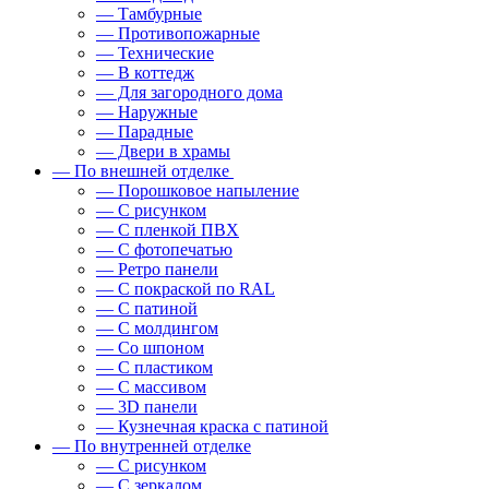
— Тамбурные
— Противопожарные
— Технические
— В коттедж
— Для загородного дома
— Наружные
— Парадные
— Двери в храмы
— По внешней отделке
— Порошковое напыление
— С рисунком
— С пленкой ПВХ
— С фотопечатью
— Ретро панели
— С покраской по RAL
— С патиной
— С молдингом
— Со шпоном
— С пластиком
— С массивом
— 3D панели
— Кузнечная краска с патиной
— По внутренней отделке
— С рисунком
— С зеркалом