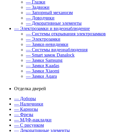
— Глазки
— Задвижи
— Запорный механизм
— Доводчики
— Декоративные элементы
— Электрозамки и видеонаблюдение
— Системы открывания электрозамков
— Электрозамки
— Замки-невидимки
— Системы видеонаблюдения
— Smart замок Danalock
— Замки Samsung
— Замки Kaadas
— Замки Xiaomi
— Замки Aqara
Отделка дверей
— Доборы
— Наличники
— Карнизы
— Фрезы
— МДФ-накладки
— С рисунком
— Декоративные элементы