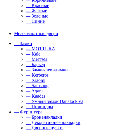
— Коричневые
— Красные
— Желтые
— Зеленые
— Синие
Межкомнатные двери
— Замки
— MOTTURA
— Kale
— Меттэм
— Барьер
— Замки-невидимки
— Kerberos
— Xiaomi
— Samsung
— Aqara
— Kaadas
— Умный замок Danalock v3
— Цилиндры
— Фурнитура
— Броненакладки
— Декоративные накладки
— Дверные ручки