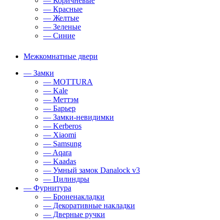
— Коричневые
— Красные
— Желтые
— Зеленые
— Синие
Межкомнатные двери
— Замки
— MOTTURA
— Kale
— Меттэм
— Барьер
— Замки-невидимки
— Kerberos
— Xiaomi
— Samsung
— Aqara
— Kaadas
— Умный замок Danalock v3
— Цилиндры
— Фурнитура
— Броненакладки
— Декоративные накладки
— Дверные ручки