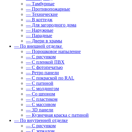
— Тамбурные
— Противопожарные
— Технические
— В коттедж
— Для загородного дома
— Наружные
— Парадные
— Двери в храмы
— По внешней отделке
— Порошковое напыление
— С рисунком
— С пленкой ПВХ
— С фотопечатью
— Ретро панели
— С покраской по RAL
— С патиной
— С молдингом
— Со шпоном
— С пластиком
— С массивом
— 3D панели
— Кузнечная краска с патиной
— По внутренней отделке
— С рисунком
— С зеркалом