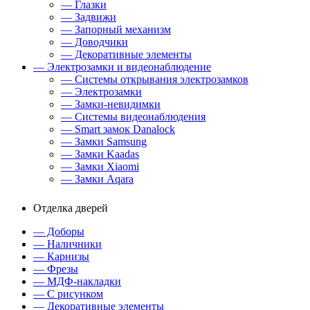
— Глазки
— Задвижи
— Запорный механизм
— Доводчики
— Декоративные элементы
— Электрозамки и видеонаблюдение
— Системы открывания электрозамков
— Электрозамки
— Замки-невидимки
— Системы видеонаблюдения
— Smart замок Danalock
— Замки Samsung
— Замки Kaadas
— Замки Xiaomi
— Замки Aqara
Отделка дверей
— Доборы
— Наличники
— Карнизы
— Фрезы
— МДФ-накладки
— С рисунком
— Декоративные элементы