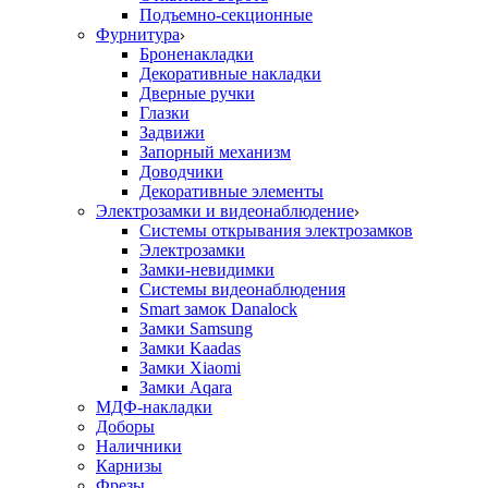
Подъемно-секционные
Фурнитура
Броненакладки
Декоративные накладки
Дверные ручки
Глазки
Задвижи
Запорный механизм
Доводчики
Декоративные элементы
Электрозамки и видеонаблюдение
Системы открывания электрозамков
Электрозамки
Замки-невидимки
Системы видеонаблюдения
Smart замок Danalock
Замки Samsung
Замки Kaadas
Замки Xiaomi
Замки Aqara
МДФ-накладки
Доборы
Наличники
Карнизы
Фрезы