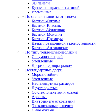
3D панели
Кузнечная краска с патиной
Временные
По степени защиты от взлома
Бастион-Оптима
Бастион-Классик
Бастион-Усиленная
Бастион-Монолит
Бастион-Премиум
Двери повышенной взломостойкости
Бастион-Антикризис
По типу тепло-шумоизоляции
С шумоизоляцией
Утепленные
Двери с терморазрывом
Нестандартные двери
Морозостойкие
Утепленные
Нестандартных размеров
Двустворчатые
Со стеклопакетом и ковкой
Арочные
Внутреннего открывания
Эксклюзивные решения
С фрамугами