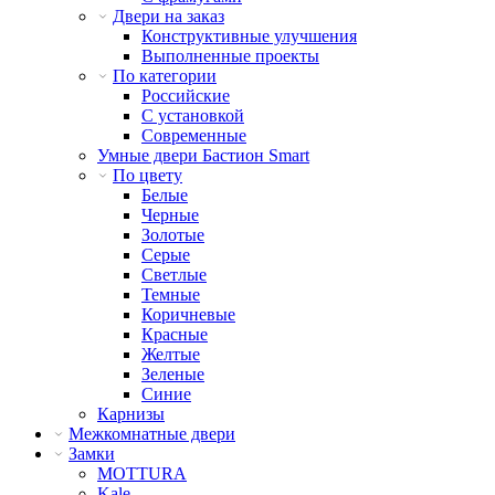
Двери на заказ
Конструктивные улучшения
Выполненные проекты
По категории
Российские
С установкой
Современные
Умные двери Бастион Smart
По цвету
Белые
Черные
Золотые
Серые
Светлые
Темные
Коричневые
Красные
Желтые
Зеленые
Синие
Карнизы
Межкомнатные двери
Замки
MOTTURA
Kale