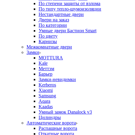
По степени защиты от взлома
По типу тепло-шумоизоляции
Нестандартные двери
Двери на заказ
По категории
Умные двери Бастион Smart
По цвету
Карнизы
Межкомнатные двери
Замки
MOTTURA
Kale
Меттэм
Барьер
Замки-невидимки
Kerberos
Xiaomi
Samsung
Aqara
Kaadas
Умный замок Danalock v3
Цилиндры
Автоматические ворота
Распашные ворота
Откатные ворота