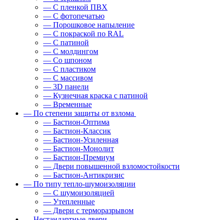
— С пленкой ПВХ
— С фотопечатью
— Порошковое напыление
— С покраской по RAL
— С патиной
— С молдингом
— Со шпоном
— С пластиком
— С массивом
— 3D панели
— Кузнечная краска с патиной
— Временные
— По степени защиты от взлома
— Бастион-Оптима
— Бастион-Классик
— Бастион-Усиленная
— Бастион-Монолит
— Бастион-Премиум
— Двери повышенной взломостойкости
— Бастион-Антикризис
— По типу тепло-шумоизоляции
— С шумоизоляцией
— Утепленные
— Двери с терморазрывом
— Нестандартные двери