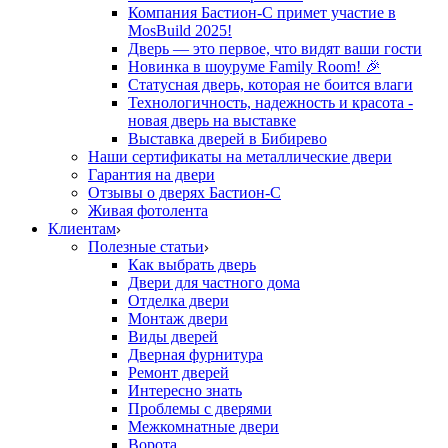
Компания Бастион-С примет участие в
MosBuild 2025!
Дверь — это первое, что видят ваши гости
Новинка в шоуруме Family Room! 🎉
Статусная дверь, которая не боится влаги
Технологичность, надежность и красота -
новая дверь на выставке
Выставка дверей в Бибирево
Наши сертификаты на металлические двери
Гарантия на двери
Отзывы о дверях Бастион-С
Живая фотолента
Клиентам
Полезные статьи
Как выбрать дверь
Двери для частного дома
Отделка двери
Монтаж двери
Виды дверей
Дверная фурнитура
Ремонт дверей
Интересно знать
Проблемы с дверями
Межкомнатные двери
Ворота