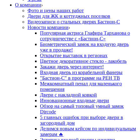
О компании
Фото и цены наших работ
Двери для ЖК и коттеджных поселков
Видеозаписи о стальных дверях Бастион-С
Новости компании
Популярная актриса Глафира Тарханова о
сотрудничестве с «Бастион-С»
Биометрический замок на входную дверь
уже в продаже!
Открытие выставок в регионах
Цветное декоративное стекло - лакобель
Закажи дверь через интернет!
Входная дверь из корабельной фанеры
"Бастион-С" в программе на РЕН ТВ
Межкомнатный пенал для маленького
помещения
Двери с накладной ковкой
Инновационные входные двери
Обзор на самый топовый умный замок
Dircode
5 главных ошибок при выборе двери в
загородный дом
Делимся новым кейсом по индивидуальным
замерам 🔥
Эстетика входной группы изнутри