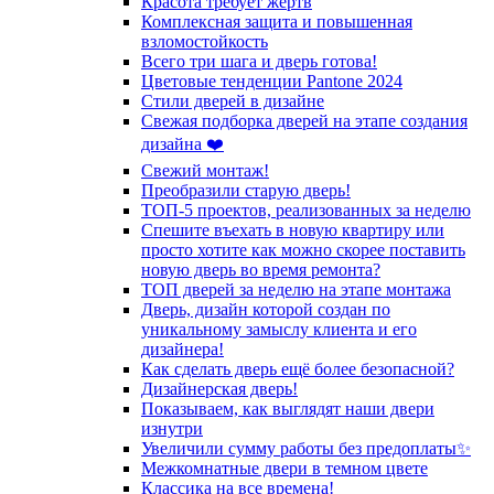
Красота требует жертв
Комплексная защита и повышенная
взломостойкость
Всего три шага и дверь готова!
Цветовые тенденции Pantone 2024
Стили дверей в дизайне
Свежая подборка дверей на этапе создания
дизайна ❤️
Свежий монтаж!
Преобразили старую дверь!
ТОП-5 проектов, реализованных за неделю
Спешите въехать в новую квартиру или
просто хотите как можно скорее поставить
новую дверь во время ремонта?
ТОП дверей за неделю на этапе монтажа
Дверь, дизайн которой создан по
уникальному замыслу клиента и его
дизайнера!
Как сделать дверь ещё более безопасной?
Дизайнерская дверь!
Показываем, как выглядят наши двери
изнутри
Увеличили сумму работы без предоплаты✨
Межкомнатные двери в темном цвете
Классика на все времена!