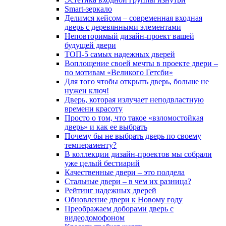
Smart-зеркало
Делимся кейсом – современная входная
дверь с деревянными элементами
Неповторимый дизайн-проект вашей
будущей двери
ТОП-5 самых надежных дверей
Воплощение своей мечты в проекте двери –
по мотивам «Великого Гетсби»
Для того чтобы открыть дверь, больше не
нужен ключ!
Дверь, которая излучает неподвластную
времени красоту
Просто о том, что такое «взломостойкая
дверь» и как ее выбрать
Почему бы не выбрать дверь по своему
темпераменту?
В коллекции дизайн-проектов мы собрали
уже целый бестиарий
Качественные двери – это полдела
Стальные двери – в чем их разница?
Рейтинг надежных дверей
Обновление двери к Новому году
Преображаем доборами дверь с
видеодомофоном