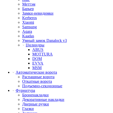
Меттэм
Барьер
Замки-невидимки
Kerberos
Xiaomi
Samsung
Aqara
Kaadas
Умный замок Danalock v3
Цилиндры
ABUS
MOTTURA
DOM
EVVA
MSM
Автоматические ворота
Распашные ворота
Откатные ворота
Подъемно-секционные
Фурнитура
Броненакладки
Декоративные накладки
Дверные ручки
Глазки