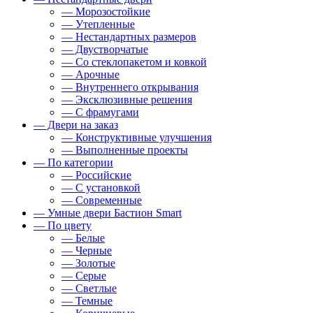
— Морозостойкие
— Утепленные
— Нестандартных размеров
— Двустворчатые
— Со стеклопакетом и ковкой
— Арочные
— Внутреннего открывания
— Эксклюзивные решения
— С фрамугами
— Двери на заказ
— Конструктивные улучшения
— Выполненные проекты
— По категории
— Российские
— С установкой
— Современные
— Умные двери Бастион Smart
— По цвету
— Белые
— Черные
— Золотые
— Серые
— Светлые
— Темные