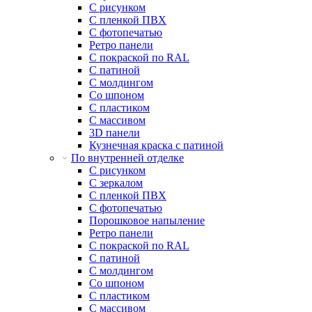
С рисунком
С пленкой ПВХ
С фотопечатью
Ретро панели
С покраской по RAL
С патиной
С молдингом
Со шпоном
С пластиком
С массивом
3D панели
Кузнечная краска с патиной
По внутренней отделке
С рисунком
С зеркалом
С пленкой ПВХ
С фотопечатью
Порошковое напыление
Ретро панели
С покраской по RAL
С патиной
С молдингом
Со шпоном
С пластиком
С массивом