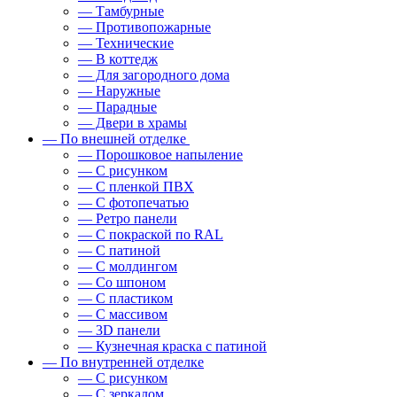
— Тамбурные
— Противопожарные
— Технические
— В коттедж
— Для загородного дома
— Наружные
— Парадные
— Двери в храмы
— По внешней отделке
— Порошковое напыление
— С рисунком
— С пленкой ПВХ
— С фотопечатью
— Ретро панели
— С покраской по RAL
— С патиной
— С молдингом
— Со шпоном
— С пластиком
— С массивом
— 3D панели
— Кузнечная краска с патиной
— По внутренней отделке
— С рисунком
— С зеркалом