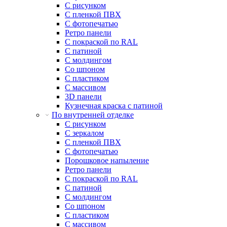
С рисунком
С пленкой ПВХ
С фотопечатью
Ретро панели
С покраской по RAL
С патиной
С молдингом
Со шпоном
С пластиком
С массивом
3D панели
Кузнечная краска с патиной
По внутренней отделке
С рисунком
С зеркалом
С пленкой ПВХ
С фотопечатью
Порошковое напыление
Ретро панели
С покраской по RAL
С патиной
С молдингом
Со шпоном
С пластиком
С массивом