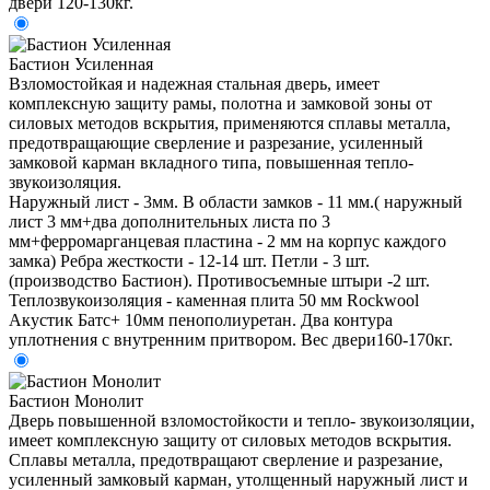
двери 120-130кг.
Бастион Усиленная
Взломостойкая и надежная стальная дверь, имеет
комплексную защиту рамы, полотна и замковой зоны от
силовых методов вскрытия, применяются сплавы металла,
предотвращающие сверление и разрезание, усиленный
замковой карман вкладного типа, повышенная тепло-
звукоизоляция.
Наружный лист - 3мм. В области замков - 11 мм.( наружный
лист 3 мм+два дополнительных листа по 3
мм+ферромарганцевая пластина - 2 мм на корпус каждого
замка) Ребра жесткости - 12-14 шт. Петли - 3 шт.
(производство Бастион). Противосъемные штыри -2 шт.
Теплозвукоизоляция - каменная плита 50 мм Rockwool
Акустик Батс+ 10мм пенополиуретан. Два контура
уплотнения с внутренним притвором. Вес двери160-170кг.
Бастион Монолит
Дверь повышенной взломостойкости и тепло- звукоизоляции,
имеет комплексную защиту от силовых методов вскрытия.
Сплавы металла, предотвращают сверление и разрезание,
усиленный замковый карман, утолщенный наружный лист и