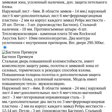
замковая зона, усиленный наличник, доп. защита петельного
блока.
Наружный лист - 6мм. В области замков - 14 мм.( наружный
лист 6 мм+дополнительных лист 6 мм+ферромарганцевая
пластина - 2 мм на корпус каждого замка) Ребра жесткости -
20 шт. Петли - 3 шт. (производство Бастион). Стальной
наличник - 10 мм. Противосъемные штыри -6 шт.
Теплозвукоизоляция - каменная плита 50 мм Rockwool
Акустик Батс+ 10мм пенополиуретан. Два контура
уплотнения с внутренним притвором. Вес двери 290-300кг.
Бастион Премиум
Стальная дверь повышенной взломостойкости, имеет
комплексную защиту рамы, полотна и замковой зоны от
силовых, термических и режущих способов взлома.
Повышенная толщина полотна и дополнительная защита
петельного блока, усиленный наличник. Модель имеет
повышенную тепло- звукоизоляцию.
Наружный лист - 4мм. В области замков - 24 мм.( наружный
лист 4 мм+дополнительных лист 6 мм+стекло-магниевый
лист - 3 мм+легированая нержавеющая сталь - 3
мм.+дополнительные два листа по 3 мм+ферромарганцевая
пластина - 2 мм на корпус каждого замка) Ребра жесткости -
12-14 шт. Петли - 3 шт. (производство Бастион). Стальной