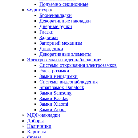
Подъемно-секционные
Фурнитура
Броненакладки
Декоративные накладки
Дверные ручки
Глазки
Задвижи
Запорный механизм
Доводчики
Декоративные элементы
Электрозамки и видеонаблюдение
Системы открывания электрозамков
Электрозамки
Замки-невидимки
Системы видеонаблюдения
Smart замок Danalock
Замки Samsung
Замки Kaadas
Замки Xiaomi
Замки Aqara
МДФ-накладки
Доборы
Наличники
Карнизы
Фрезы