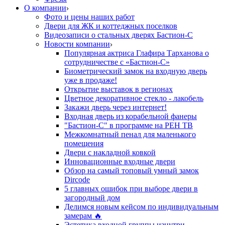
О компании
Фото и цены наших работ
Двери для ЖК и коттеджных поселков
Видеозаписи о стальных дверях Бастион-С
Новости компании
Популярная актриса Глафира Тарханова о
сотрудничестве с «Бастион-С»
Биометрический замок на входную дверь
уже в продаже!
Открытие выставок в регионах
Цветное декоративное стекло - лакобель
Закажи дверь через интернет!
Входная дверь из корабельной фанеры
"Бастион-С" в программе на РЕН ТВ
Межкомнатный пенал для маленького
помещения
Двери с накладной ковкой
Инновационные входные двери
Обзор на самый топовый умный замок
Dircode
5 главных ошибок при выборе двери в
загородный дом
Делимся новым кейсом по индивидуальным
замерам 🔥
Эстетика входной группы изнутри