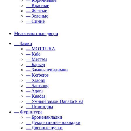
— Коричневые
— Красные
— Желтые
— Зеленые
— Синие
Межкомнатные двери
— Замки
— MOTTURA
— Kale
— Меттэм
— Барьер
— Замки-невидимки
— Kerberos
— Xiaomi
— Samsung
— Aqara
— Kaadas
— Умный замок Danalock v3
— Цилиндры
— Фурнитура
— Броненакладки
— Декоративные накладки
— Дверные ручки