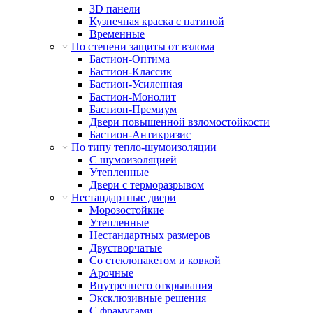
3D панели
Кузнечная краска с патиной
Временные
По степени защиты от взлома
Бастион-Оптима
Бастион-Классик
Бастион-Усиленная
Бастион-Монолит
Бастион-Премиум
Двери повышенной взломостойкости
Бастион-Антикризис
По типу тепло-шумоизоляции
С шумоизоляцией
Утепленные
Двери с терморазрывом
Нестандартные двери
Морозостойкие
Утепленные
Нестандартных размеров
Двустворчатые
Со стеклопакетом и ковкой
Арочные
Внутреннего открывания
Эксклюзивные решения
С фрамугами