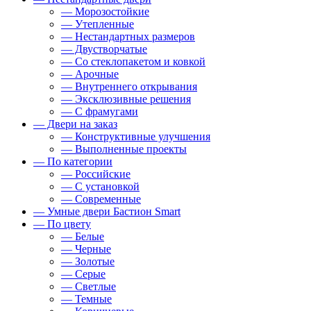
— Морозостойкие
— Утепленные
— Нестандартных размеров
— Двустворчатые
— Со стеклопакетом и ковкой
— Арочные
— Внутреннего открывания
— Эксклюзивные решения
— С фрамугами
— Двери на заказ
— Конструктивные улучшения
— Выполненные проекты
— По категории
— Российские
— С установкой
— Современные
— Умные двери Бастион Smart
— По цвету
— Белые
— Черные
— Золотые
— Серые
— Светлые
— Темные