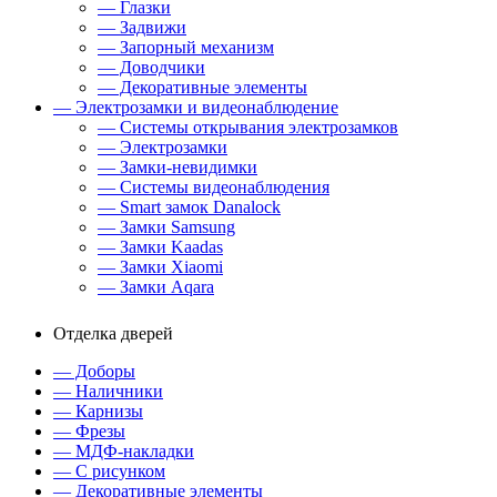
— Глазки
— Задвижи
— Запорный механизм
— Доводчики
— Декоративные элементы
— Электрозамки и видеонаблюдение
— Системы открывания электрозамков
— Электрозамки
— Замки-невидимки
— Системы видеонаблюдения
— Smart замок Danalock
— Замки Samsung
— Замки Kaadas
— Замки Xiaomi
— Замки Aqara
Отделка дверей
— Доборы
— Наличники
— Карнизы
— Фрезы
— МДФ-накладки
— С рисунком
— Декоративные элементы