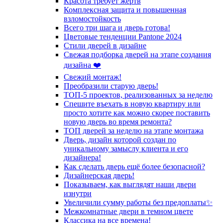
Красота требует жертв
Комплексная защита и повышенная
взломостойкость
Всего три шага и дверь готова!
Цветовые тенденции Pantone 2024
Стили дверей в дизайне
Свежая подборка дверей на этапе создания
дизайна ❤️
Свежий монтаж!
Преобразили старую дверь!
ТОП-5 проектов, реализованных за неделю
Спешите въехать в новую квартиру или
просто хотите как можно скорее поставить
новую дверь во время ремонта?
ТОП дверей за неделю на этапе монтажа
Дверь, дизайн которой создан по
уникальному замыслу клиента и его
дизайнера!
Как сделать дверь ещё более безопасной?
Дизайнерская дверь!
Показываем, как выглядят наши двери
изнутри
Увеличили сумму работы без предоплаты✨
Межкомнатные двери в темном цвете
Классика на все времена!