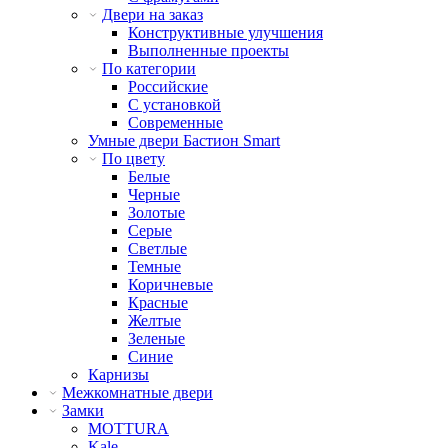
Двери на заказ
Конструктивные улучшения
Выполненные проекты
По категории
Российские
С установкой
Современные
Умные двери Бастион Smart
По цвету
Белые
Черные
Золотые
Серые
Светлые
Темные
Коричневые
Красные
Желтые
Зеленые
Синие
Карнизы
Межкомнатные двери
Замки
MOTTURA
Kale