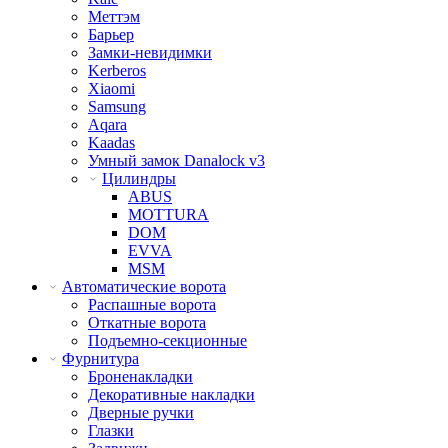
Меттэм
Барьер
Замки-невидимки
Kerberos
Xiaomi
Samsung
Aqara
Kaadas
Умный замок Danalock v3
Цилиндры
ABUS
MOTTURA
DOM
EVVA
MSM
Автоматические ворота
Распашные ворота
Откатные ворота
Подъемно-секционные
Фурнитура
Броненакладки
Декоративные накладки
Дверные ручки
Глазки