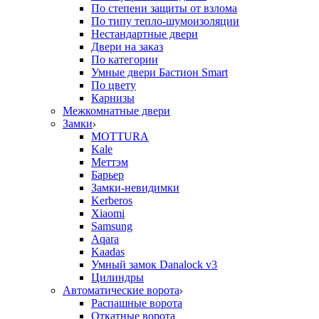
По степени защиты от взлома
По типу тепло-шумоизоляции
Нестандартные двери
Двери на заказ
По категории
Умные двери Бастион Smart
По цвету
Карнизы
Межкомнатные двери
Замки
MOTTURA
Kale
Меттэм
Барьер
Замки-невидимки
Kerberos
Xiaomi
Samsung
Aqara
Kaadas
Умный замок Danalock v3
Цилиндры
Автоматические ворота
Распашные ворота
Откатные ворота