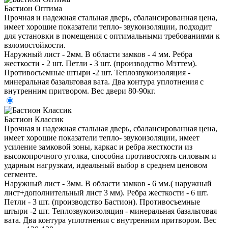
Бастион Оптима
Прочная и надежная стальная дверь, сбалансированная цена,
имеет хорошие показатели тепло- звукоизоляции, подходит
для установки в помещения с оптимальными требованиями к
взломостойкости.
Наружный лист - 2мм. В области замков - 4 мм. Ребра
жесткости - 2 шт. Петли - 3 шт. (производство Мэттем).
Противосъемные штыри -2 шт. Теплозвукоизоляция -
минеральная базальтовая вата. Два контура уплотнения с
внутренним притвором. Вес двери 80-90кг.
Бастион Классик
Прочная и надежная стальная дверь, сбалансированная цена,
имеет хорошие показатели тепло- звукоизоляции, имеет
усиление замковой зоны, каркас и ребра жесткости из
высокопрочного уголка, способна противостоять силовым и
ударным нагрузкам, идеальный выбор в среднем ценовом
сегменте.
Наружный лист - 3мм. В области замков - 6 мм.( наружный
лист+дополнительный лист 3 мм). Ребра жесткости - 6 шт.
Петли - 3 шт. (производство Бастион). Противосъемные
штыри -2 шт. Теплозвукоизоляция - минеральная базальтовая
вата. Два контура уплотнения с внутренним притвором. Вес