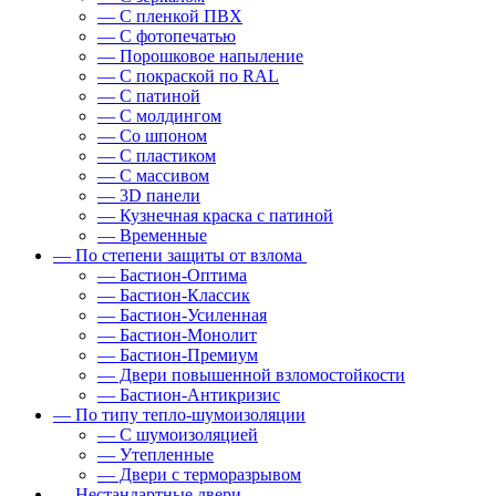
— С пленкой ПВХ
— С фотопечатью
— Порошковое напыление
— С покраской по RAL
— С патиной
— С молдингом
— Со шпоном
— С пластиком
— С массивом
— 3D панели
— Кузнечная краска с патиной
— Временные
— По степени защиты от взлома
— Бастион-Оптима
— Бастион-Классик
— Бастион-Усиленная
— Бастион-Монолит
— Бастион-Премиум
— Двери повышенной взломостойкости
— Бастион-Антикризис
— По типу тепло-шумоизоляции
— С шумоизоляцией
— Утепленные
— Двери с терморазрывом
— Нестандартные двери