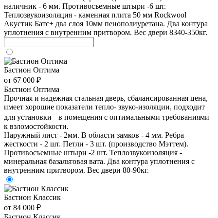
наличник - 6 мм. Противосъемные штыри -6 шт.
Теплозвукоизоляция - каменная плита 50 мм Rockwool
Акустик Батс+ два слоя 10мм пенополиуретана. Два контура
уплотнения с внутренним притвором. Вес двери 8340-350кг.
Бастион Оптима
от 67 000 ₽
Бастион Оптима
Прочная и надежная стальная дверь, сбалансированная цена,
имеет хорошие показатели тепло- звуко-изоляции, подходит
для установки в помещения с оптимальными требованиями
к взломостойкости.
Наружный лист - 2мм. В области замков - 4 мм. Ребра
жесткости - 2 шт. Петли - 3 шт. (производство Мэттем).
Противосъемные штыри -2 шт. Теплозвукоизоляция -
минеральная базальтовая вата. Два контура уплотнения с
внутренним притвором. Вес двери 80-90кг.
Бастион Классик
от 84 000 ₽
Бастион Классик