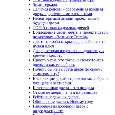
Smart-зеркало
Делимся кейсом – современная входная
дверь с деревянными элементами
Неповторимый дизайн-проект вашей
будущей двери
ТОП-5 самых надежных дверей
Воплощение своей мечты в проекте двери –
по мотивам «Великого Гетсби»
Для того чтобы открыть дверь, больше не
нужен ключ!
Дверь, которая излучает неподвластную
времени красоту
Просто о том, что такое «взломостойкая
дверь» и как ее выбрать
Почему бы не выбрать дверь по своему
темпераменту?
В коллекции дизайн-проектов мы собрали
уже целый бестиарий
Качественные двери – это полдела
Стальные двери – в чем их разница?
Рейтинг надежных дверей
Обновление двери к Новому году
Преображаем доборами дверь с
видеодомофоном