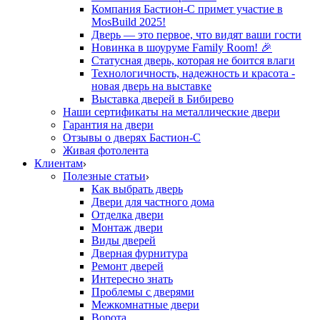
Компания Бастион-С примет участие в
MosBuild 2025!
Дверь — это первое, что видят ваши гости
Новинка в шоуруме Family Room! 🎉
Статусная дверь, которая не боится влаги
Технологичность, надежность и красота -
новая дверь на выставке
Выставка дверей в Бибирево
Наши сертификаты на металлические двери
Гарантия на двери
Отзывы о дверях Бастион-С
Живая фотолента
Клиентам
Полезные статьи
Как выбрать дверь
Двери для частного дома
Отделка двери
Монтаж двери
Виды дверей
Дверная фурнитура
Ремонт дверей
Интересно знать
Проблемы с дверями
Межкомнатные двери
Ворота