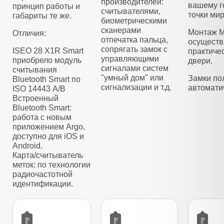
производителей:
вашему г
принцип работы и
считывателями,
точки мир
габариты те же.
биометрическими
сканерами
Монтаж M
Отличия:
отпечатка пальца,
осуществ
сопрягать замок с
ISEO 28 X1R Smart
практиче
управляющими
приобрело модуль
двери.
сигналами систем
считывания
"умный дом" или
Замки по
Bluetooth Smart по
сигнализации и т.д.
автомати
ISO 14443 А/B
Встроенный
Bluetooth Smart:
работа с новым
приложением Argo,
доступно для iOS и
Android.
Карта/считыватель
меток: по технологии
радиочастотной
идентификации.