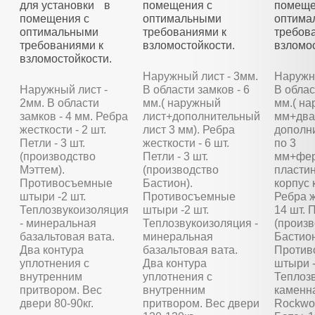
для установки в
помещения с
помеще
помещения с
оптимальными
оптима
оптимальными
требованиями к
требов
требованиями к
взломостойкости.
взломос
взломостойкости.
Наружный лист - 3мм.
Наружны
Наружный лист -
В области замков - 6
В облас
2мм. В области
мм.( наружный
мм.( на
замков - 4 мм. Ребра
лист+дополнительный
мм+два
жесткости - 2 шт.
лист 3 мм). Ребра
дополн
Петли - 3 шт.
жесткости - 6 шт.
по 3
(производство
Петли - 3 шт.
мм+фер
Мэттем).
(производство
пластин
Противосъемные
Бастион).
корпус 
штыри -2 шт.
Противосъемные
Ребра ж
Теплозвукоизоляция
штыри -2 шт.
14 шт. П
- минеральная
Теплозвукоизоляция -
(произ
базальтовая вата.
минеральная
Бастион
Два контура
базальтовая вата.
Против
уплотнения с
Два контура
штыри -
внутренним
уплотнения с
Теплозв
притвором. Вес
внутренним
каменн
двери 80-90кг.
притвором. Вес двери
Rockwoo