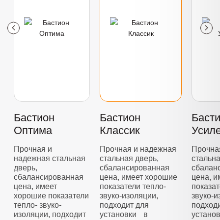
Бастион
Бастион
Баст
Оптима
Классик
Усил
Прочная и
Прочная и надежная
Прочна
надежная стальная
стальная дверь,
стальна
дверь,
сбалансированная
сбалан
сбалансированная
цена, имеет хорошие
цена, 
цена, имеет
показатели тепло-
показат
хорошие показатели
звуко-изоляции,
звуко-и
тепло- звуко-
подходит для
подход
изоляции, подходит
установки в
устано