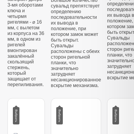
Большое количество
определен
3-мя оборотами
сувальд препятствует
последоват
ключа и
определению
их вывода 
четырмя
последовательности
положение,
ригелями - ⌀ 16
их вывода в
котором за
мм, с вылетом
положение, при
быть открыт
из корпуса на 36
котором замок может
Сувальды
мм, в одном из
быть открыт.
расположен
ригелей
Сувальды
сторон риг
вмонтирован
расположены с обеих
планки, что
закалённый
сторон ригельной
значительн
скользящий
планки, что
затрудняет
стержень,
значительно
несанкцион
который
затрудняет
вскрытие м
защищает от
несанкционированное
перепиливания.
вскрытие механизма.