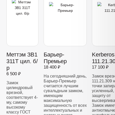
Меттэм ЗВ1
Барьер-
Kerberos
311Т цил. б/
Премьер
111.21.3
р
18 400 ₽
17 100 ₽
6 500 ₽
На сегодняшний день,
Замок врез
Барьер-Премьер
111.21.309 
Замок
считается лучшим
точки запир
цилиндровый
сувальдным замком,
усиленный,
врезной,
имеющим
защиту от
соответствует 4-
максимальную
высверлива
му, самому
защищенность от всех
Замок имее
высокому
интеллектуальных и
антиотмычк
классу ГОСТ