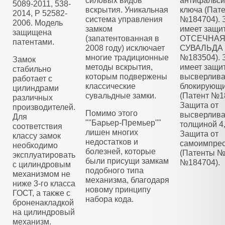
силовых видов
антифальс
5089-2011, 538-
вскрытия. Уникальная
ключа (Пат
2014, Р 52582-
система управления
№184704). 
2006. Модель
замком
имеет защи
защищена
(запатентованная в
ОТСЕЧНА
патентами.
2008 году) исключает
СУВАЛЬДА 
многие традиционные
№183504). 
Замок
методы вскрытия,
имеет защит
стабильно
которым подвержены
высверлива
работает с
классические
блокирующ
цилиндрами
сувальдные замки.
(Патент №1
различных
Защита от
производителей.
Помимо этого
высверлива
Для
""Барьер-Премьер""
толщиной 4
соответствия
лишен многих
Защита от
классу замок
недостатков и
самоимпре
необходимо
болезней, которые
(Патенты №
эксплуатировать
были присущи замкам
№184704).
с цилиндровым
подобного типа
механизмом не
механизма, благодаря
ниже 3-го класса
новому принципу
ГОСТ, а также с
набора кода.
броненакладкой
на цилиндровый
механизм.