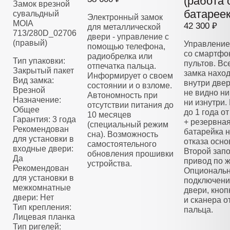
(работа 
Замок врезной
батареек
сувальдный
Электронный замок
MOIA
42 300 ₽
для металлической
713/280D_02706
двери - управление с
(правый)
Управление
помощью телефона,
со смартфо
радиобрелка или
Тип упаковки:
пультов. Вс
отпечатка пальца.
Закрытый пакет
замка нахо
Информирует о своем
Вид замка:
внутри двер
состоянии и о взломе.
Врезной
не видно ни
Автономность при
Назначение:
ни изнутри.
отсутствии питания до
Общее
до 1 года о
10 месяцев
Гарантия: 3 года
+ резервна
(специальный режим
Рекомендован
батарейка н
сна). Возможность
для установки в
отказа осно
самостоятельного
входные двери:
Второй зап
обновления прошивки
Да
привод по 
устройства.
Рекомендован
Опциональ
для установки в
подключени
межкомнатные
двери, кноп
двери: Нет
и сканера о
Тип крепления:
пальца.
Лицевая планка
Тип ригелей: