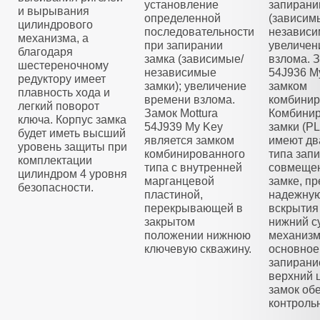
установление
запирани
и вырывания
определенной
(зависим
цилиндрового
последовательности
независи
механизма, а
при запирании
увеличен
благодаря
замка (зависимые/
взлома. З
шестереночному
независимые
54J936 M
редуктору имеет
замки); увеличение
замком
плавность хода и
времени взлома.
комбинир
легкий поворот
Замок Mottura
Комбини
ключа. Корпус замка
54J939 My Key
замки (
будет иметь высший
является замком
имеют дв
уровень защиты при
комбинированного
типа зап
комплектации
типа с внутренней
совмещен
цилиндром 4 уровня
марганцевой
замке, п
безопасности.
пластиной,
надежную
перекрывающей в
вскрытия
закрытом
нижний с
положении нижнюю
механизм
ключевую скважину.
основное
запирани
верхний 
замок об
контроль