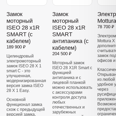
Замок
Замок
Элект
моторный
моторный
Mottur
ISEO 28 x1R
ISEO 28 x1R
78 700 ₽
SMART (с
SMART
Электром
кабелем)
антипаника (с
Mottura X
дополнит
189 900 ₽
кабелем)
считывате
204 500 ₽
замок по
Цилиндровый
офисов и
электромоторный
Моторный замок
замок ISEO 28 Х 1
ISEO 28 X1R Smart с
Классиче
smart C - это
функцией
Открыван
улучшенная,
антипаника и с
из любой 
модернизированная
лицевой планкой
удобное 
версия замка ISEO
можно использовать
через
28 X 1 Easy.
с аксессуарами
русифиц
контроля доступа
приложен
Основной
любых
Возможно
функционал замка
отечественных и
предоста
схож с предыдущей
зарубежных
ограниче
версией замка,