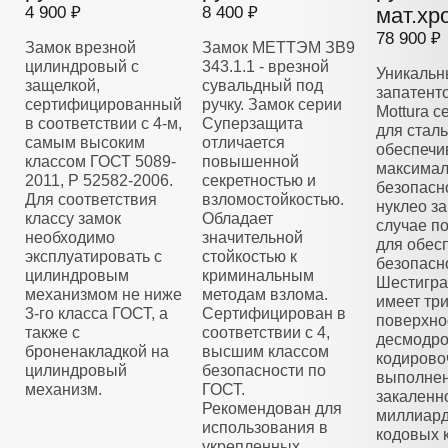
4 900 ₽
8 400 ₽
мат.хр
78 900 ₽
Замок врезной
Замок МЕТТЭМ ЗВ9
цилиндровый с
343.1.1 - врезной
Уникальн
защелкой,
сувальдный под
запатент
сертифицированный
ручку. Замок серии
Mottura 
в соответствии с 4-м,
Суперзащита
для стал
самым высоким
отличается
обеспечи
классом ГОСТ 5089-
повышенной
максима
2011, Р 52582-2006.
секретностью и
безопасн
Для соответствия
взломостойкостью.
нуклео з
классу замок
Обладает
случае п
необходимо
значительной
для обес
эксплуатировать с
стойкостью к
безопасн
цилиндровым
криминальным
Шестигра
механизмом не ниже
методам взлома.
имеет тр
3-го класса ГОСТ, а
Сертифицирован в
поверхно
также с
соответствии с 4,
десмодро
броненакладкой на
высшим классом
кодирово
цилиндровый
безопасности по
выполнен
механизм.
ГОСТ.
закаленно
Рекомендован для
миллиар
использования в
кодовых 
укрепленных