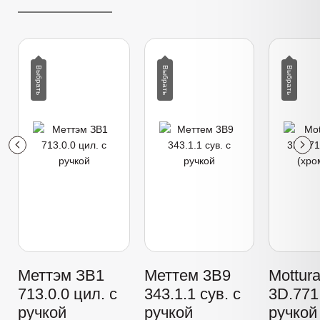
Меттэм ЗВ1
Меттем 3В9
Mottur
713.0.0 цил. с
343.1.1 сув. с
3D.771 
ручкой
ручкой
ручкой