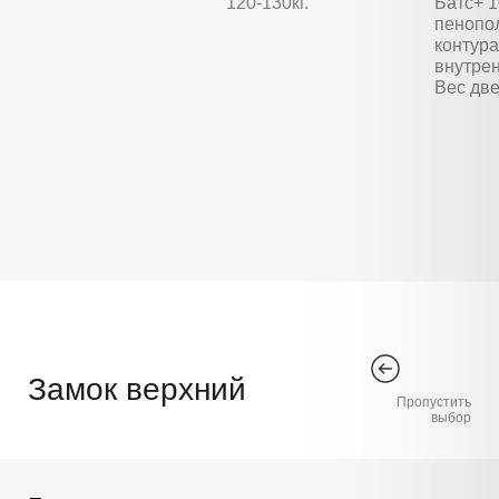
120-130кг.
Батс+ 
пенопо
контура
внутре
Вес две
Замок верхний
Пропустить
выбор