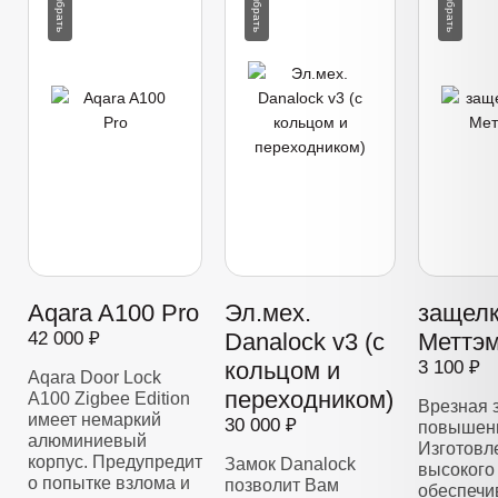
Aqara A100 Pro
Эл.мех.
защелк
42 000 ₽
Danalock v3 (с
Меттэм
кольцом и
3 100 ₽
Aqara Door Lock
переходником)
A100 Zigbee Edition
Врезная 
имеет немаркий
30 000 ₽
повышенн
алюминиевый
Изготовл
корпус. Предупредит
Замок Danalock
высокого 
о попытке взлома и
позволит Вам
обеспечи