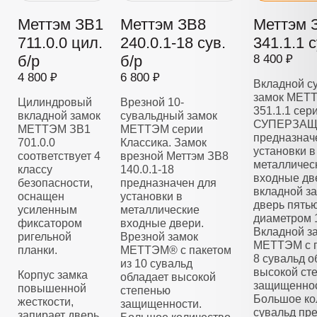
Меттэм ЗВ1
Меттэм ЗВ8
Меттэм 
711.0.0 цил.
240.0.1-18 сув.
341.1.1 с
б/р
б/р
8 400 ₽
4 800 ₽
6 800 ₽
Вкладной с
замок МЕТ
Цилиндровый
Врезной 10-
351.1.1 сер
вкладной замок
сувальдный замок
СУПЕРЗАЩ
МЕТТЭМ ЗВ1
МЕТТЭМ серии
предназнач
701.0.0
Классика. Замок
установки в
соответствует 4
врезной Меттэм ЗВ8
металличес
классу
140.0.1-18
входные дв
безопасности,
предназначен для
вкладной з
оснащен
установки в
дверь пять
усиленным
металлические
диаметром 
фиксатором
входные двери.
Вкладной з
ригельной
Врезной замок
МЕТТЭМ с п
планки.
МЕТТЭМ® с пакетом
8 сувальд о
из 10 сувальд
высокой ст
Корпус замка
обладает высокой
защищеннос
повышенной
степенью
Большое ко
жесткости,
защищенности.
сувальд пре
запирает дверь