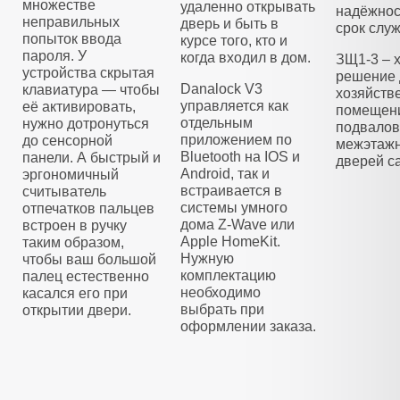
множестве
удаленно открывать
надёжнос
неправильных
дверь и быть в
срок слу
попыток ввода
курсе того, кто и
пароля. У
когда входил в дом.
ЗЩ1-3 – 
устройства скрытая
решение 
Danalock V3
клавиатура — чтобы
хозяйств
управляется как
её активировать,
помещени
отдельным
нужно дотронуться
подвалов
приложением по
до сенсорной
межэтажн
Bluetooth на IOS и
панели. А быстрый и
дверей са
Android, так и
эргономичный
встраивается в
считыватель
системы умного
отпечатков пальцев
дома Z-Wave или
встроен в ручку
Apple HomeKit.
таким образом,
Нужную
чтобы ваш большой
комплектацию
палец естественно
необходимо
касался его при
выбрать при
открытии двери.
оформлении заказа.