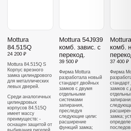
Mottura
Mottura 54J939
Mottur
84.515Q
комб. завис. с
комб. 
24 200 ₽
перекод.
переко
39 500 ₽
37 400 ₽
Mottura 84.515Q S
Корпус врезного
Фирма Mottura
Фирма Mo
замка цилиндрового
разработала новый
разработ
для металлических
стандарт двойных
стандарт
левых дверей.
замков с двумя
замков с
отдельными
отдельны
Среди аналогичных
системами
запирани
цилиндровых
запирания,
следующи
корпусов 84.515Q
преследуя
расширен
имеет массу
следующие цели:
замка; у
преимуществ: -
расширение
определе
оснащен защитой от
функций замка;
последов
выбивания ригелей