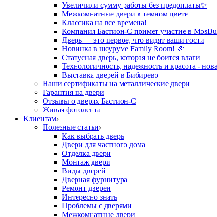
Увеличили сумму работы без предоплаты✨
Межкомнатные двери в темном цвете
Классика на все времена!
Компания Бастион-С примет участие в MosBui
Дверь — это первое, что видят ваши гости
Новинка в шоуруме Family Room! 🎉
Статусная дверь, которая не боится влаги
Технологичность, надежность и красота - нова
Выставка дверей в Бибирево
Наши сертификаты на металлические двери
Гарантия на двери
Отзывы о дверях Бастион-С
Живая фотолента
Клиентам
Полезные статьи
Как выбрать дверь
Двери для частного дома
Отделка двери
Монтаж двери
Виды дверей
Дверная фурнитура
Ремонт дверей
Интересно знать
Проблемы с дверями
Межкомнатные двери