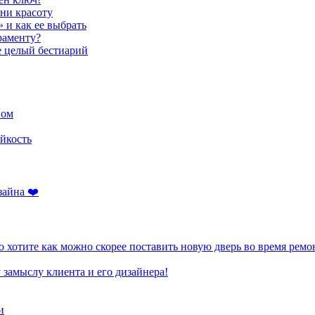
ени красоту
» и как ее выбрать
раменту?
е целый бестиарий
ном
йкость
зайна ❤️
 хотите как можно скорее поставить новую дверь во время ремо
 замыслу клиента и его дизайнера!
и