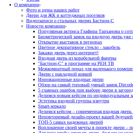
О компании
Фото и цены наших работ
Двери для ЖК и коттеджных поселков
Видеозаписи о стальных дверях Бастион-С
Новости компании
Популярная актриса Глафира Тарханова о сот
Биометрический замок на входную дверь уже 
Открытие выставок в регионах
Цветное декоративное стекло - лакобель
Закажи дверь через интернет!
Входная дверь из корабельной фанеры
"Бастион-С" в программе на РЕН ТВ
Межкомнатный пенал для маленького помеще
Двери с накладной ковкой
Инновационные входные двери
Обзор на самый топовый умный замок Dircod
5 главных ошибок при выборе двери в загор
Делимся новым кейсом по индивидуальным з
Эстетика входной группы изнутри
Smart-зеркало
Делимся кейсом – современная входная дверь
Неповторимый дизайн-проект вашей будущей
ТОП-5 самых надежных дверей
Воплощение своей мечты в проекте двери – п
Для того чтобы открыть дверь, больше не нуж