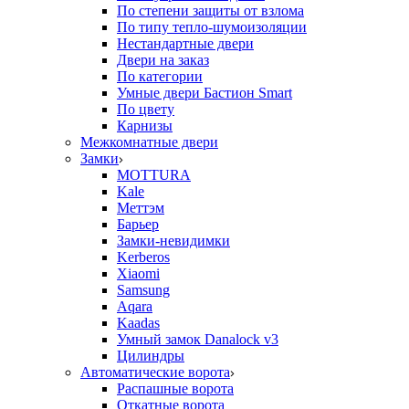
По степени защиты от взлома
По типу тепло-шумоизоляции
Нестандартные двери
Двери на заказ
По категории
Умные двери Бастион Smart
По цвету
Карнизы
Межкомнатные двери
Замки
MOTTURA
Kale
Меттэм
Барьер
Замки-невидимки
Kerberos
Xiaomi
Samsung
Aqara
Kaadas
Умный замок Danalock v3
Цилиндры
Автоматические ворота
Распашные ворота
Откатные ворота