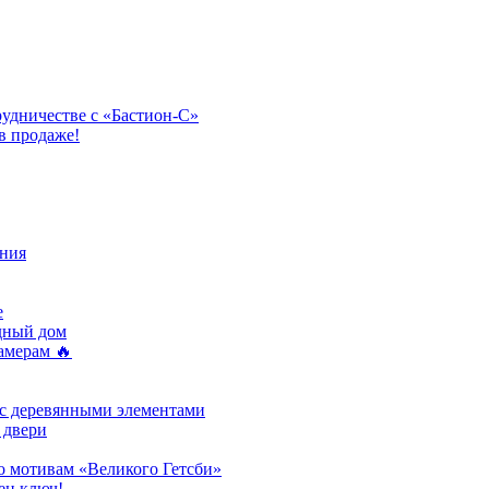
рудничестве с «Бастион-С»
в продаже!
ния
e
одный дом
амерам 🔥
 с деревянными элементами
 двери
о мотивам «Великого Гетсби»
ен ключ!