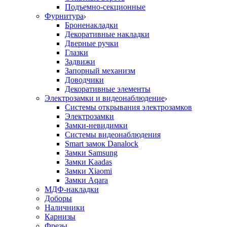
Подъемно-секционные
Фурнитура
Броненакладки
Декоративные накладки
Дверные ручки
Глазки
Задвижи
Запорный механизм
Доводчики
Декоративные элементы
Электрозамки и видеонаблюдение
Системы открывания электрозамков
Электрозамки
Замки-невидимки
Системы видеонаблюдения
Smart замок Danalock
Замки Samsung
Замки Kaadas
Замки Xiaomi
Замки Aqara
МДФ-накладки
Доборы
Наличники
Карнизы
Фрезы