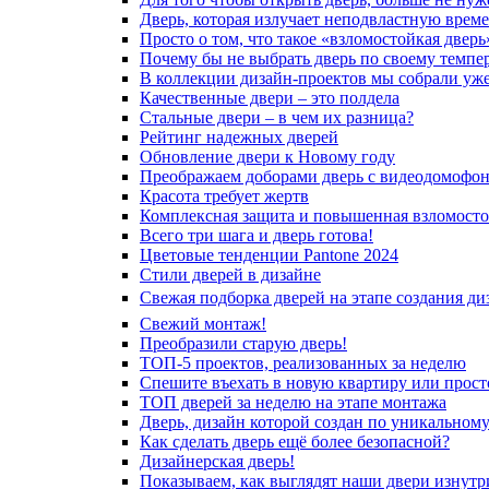
Дверь, которая излучает неподвластную врем
Просто о том, что такое «взломостойкая дверь
Почему бы не выбрать дверь по своему темпе
В коллекции дизайн-проектов мы собрали уж
Качественные двери – это полдела
Стальные двери – в чем их разница?
Рейтинг надежных дверей
Обновление двери к Новому году
Преображаем доборами дверь с видеодомофо
Красота требует жертв
Комплексная защита и повышенная взломосто
Всего три шага и дверь готова!
Цветовые тенденции Pantone 2024
Стили дверей в дизайне
Свежая подборка дверей на этапе создания ди
Свежий монтаж!
Преобразили старую дверь!
ТОП-5 проектов, реализованных за неделю
Спешите въехать в новую квартиру или просто
ТОП дверей за неделю на этапе монтажа
Дверь, дизайн которой создан по уникальному
Как сделать дверь ещё более безопасной?
Дизайнерская дверь!
Показываем, как выглядят наши двери изнутр