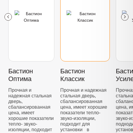
Бастион
Бастион
Баст
Оптима
Классик
Усил
Прочная и
Прочная и надежная
Прочна
надежная стальная
стальная дверь,
стальна
дверь,
сбалансированная
сбалан
сбалансированная
цена, имеет хорошие
цена, 
цена, имеет
показатели тепло-
показат
хорошие показатели
звуко-изоляции,
звуко-и
тепло- звуко-
подходит для
подход
изоляции, подходит
установки в
устано