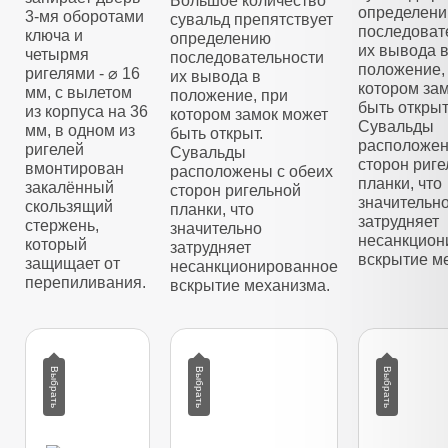
Большое количество
определен
3-мя оборотами
сувальд препятствует
последоват
ключа и
определению
их вывода 
четырмя
последовательности
положение,
ригелями - ⌀ 16
их вывода в
котором за
мм, с вылетом
положение, при
быть открыт
из корпуса на 36
котором замок может
Сувальды
мм, в одном из
быть открыт.
расположен
ригелей
Сувальды
сторон риг
вмонтирован
расположены с обеих
планки, что
закалённый
сторон ригельной
значительн
скользящий
планки, что
затрудняет
стержень,
значительно
несанкцион
который
затрудняет
вскрытие м
защищает от
несанкционированное
перепиливания.
вскрытие механизма.