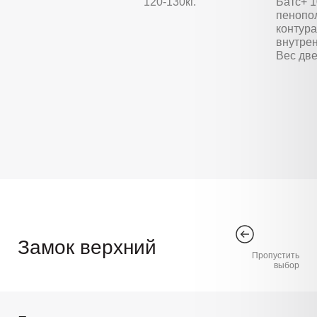
120-130кг.
Батс+ 
пенопо
контура
внутре
Вес две
Замок верхний
Пропустить
выбор