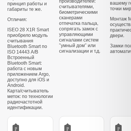
производителей:
вашему г
принцип работы и
считывателями,
точки мир
габариты те же.
биометрическими
сканерами
Монтаж M
Отличия:
отпечатка пальца,
осуществ
сопрягать замок с
ISEO 28 X1R Smart
практиче
управляющими
приобрело модуль
двери.
сигналами систем
считывания
"умный дом" или
Замки по
Bluetooth Smart по
сигнализации и т.д.
автомати
ISO 14443 А/B
Встроенный
Bluetooth Smart:
работа с новым
приложением Argo,
доступно для iOS и
Android.
Карта/считыватель
меток: по технологии
радиочастотной
идентификации.