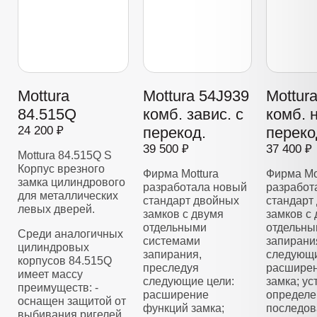
Mottura
Mottura 54J939
Mottur
84.515Q
комб. завис. с
комб. 
24 200 ₽
перекод.
переко
39 500 ₽
37 400 ₽
Mottura 84.515Q S
Корпус врезного
Фирма Mottura
Фирма Mo
замка цилиндрового
разработала новый
разработ
для металлических
стандарт двойных
стандарт
левых дверей.
замков с двумя
замков с
отдельными
отдельны
Среди аналогичных
системами
запирани
цилиндровых
запирания,
следующи
корпусов 84.515Q
преследуя
расширен
имеет массу
следующие цели:
замка; у
преимуществ: -
расширение
определе
оснащен защитой от
функций замка;
последов
выбивания ригелей