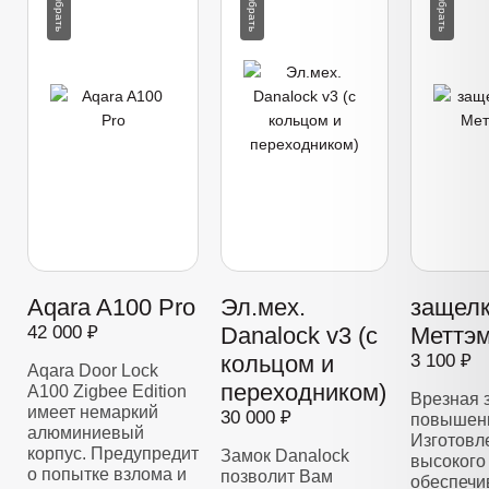
Aqara A100 Pro
Эл.мех.
защелк
42 000 ₽
Danalock v3 (с
Меттэм
кольцом и
3 100 ₽
Aqara Door Lock
переходником)
A100 Zigbee Edition
Врезная 
имеет немаркий
30 000 ₽
повышенн
алюминиевый
Изготовл
корпус. Предупредит
Замок Danalock
высокого 
о попытке взлома и
позволит Вам
обеспечи