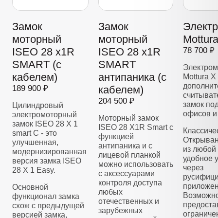
Замок
Замок
Элект
моторный
моторный
Mottur
ISEO 28 x1R
ISEO 28 x1R
78 700 ₽
SMART (с
SMART
Электром
кабелем)
антипаника (с
Mottura X
дополнит
189 900 ₽
кабелем)
считывате
204 500 ₽
замок по
Цилиндровый
офисов и
электромоторный
Моторный замок
замок ISEO 28 Х 1
ISEO 28 X1R Smart с
Классиче
smart C - это
функцией
Открыван
улучшенная,
антипаника и с
из любой 
модернизированная
лицевой планкой
удобное 
версия замка ISEO
можно использовать
через
28 X 1 Easy.
с аксессуарами
русифиц
контроля доступа
приложен
Основной
любых
Возможно
функционал замка
отечественных и
предоста
схож с предыдущей
зарубежных
ограниче
версией замка,