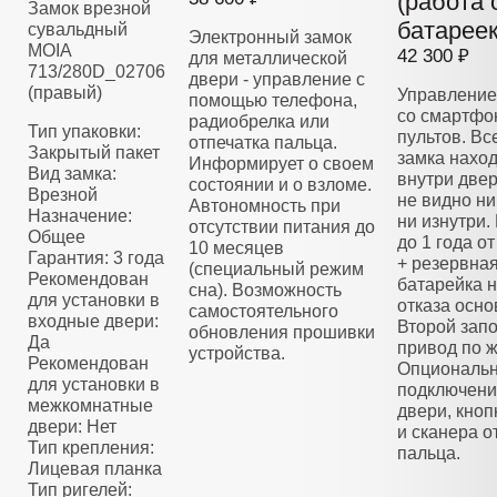
(работа 
Замок врезной
батареек
сувальдный
Электронный замок
MOIA
42 300 ₽
для металлической
713/280D_02706
двери - управление с
(правый)
Управление
помощью телефона,
со смартфо
радиобрелка или
Тип упаковки:
пультов. Вс
отпечатка пальца.
Закрытый пакет
замка нахо
Информирует о своем
Вид замка:
внутри двер
состоянии и о взломе.
Врезной
не видно ни
Автономность при
Назначение:
ни изнутри.
отсутствии питания до
Общее
до 1 года о
10 месяцев
Гарантия: 3 года
+ резервна
(специальный режим
Рекомендован
батарейка н
сна). Возможность
для установки в
отказа осно
самостоятельного
входные двери:
Второй зап
обновления прошивки
Да
привод по 
устройства.
Рекомендован
Опциональ
для установки в
подключени
межкомнатные
двери, кноп
двери: Нет
и сканера о
Тип крепления:
пальца.
Лицевая планка
Тип ригелей: