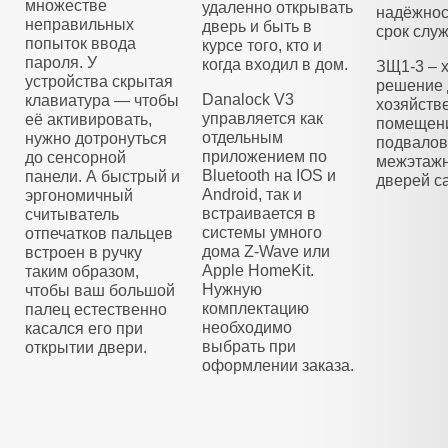
множестве
удаленно открывать
надёжнос
неправильных
дверь и быть в
срок слу
попыток ввода
курсе того, кто и
пароля. У
когда входил в дом.
ЗЩ1-3 – 
устройства скрытая
решение 
Danalock V3
клавиатура — чтобы
хозяйств
управляется как
её активировать,
помещени
отдельным
нужно дотронуться
подвалов
приложением по
до сенсорной
межэтажн
Bluetooth на IOS и
панели. А быстрый и
дверей са
Android, так и
эргономичный
встраивается в
считыватель
системы умного
отпечатков пальцев
дома Z-Wave или
встроен в ручку
Apple HomeKit.
таким образом,
Нужную
чтобы ваш большой
комплектацию
палец естественно
необходимо
касался его при
выбрать при
открытии двери.
оформлении заказа.