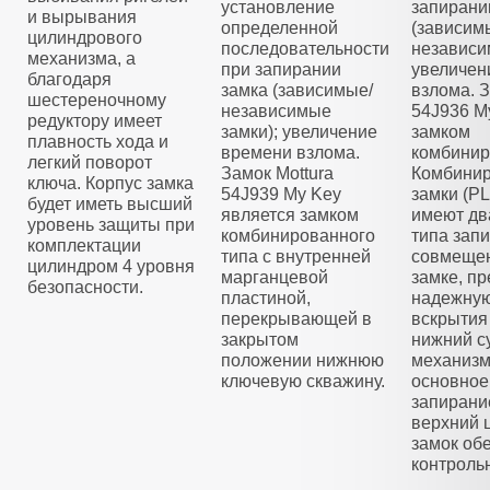
установление
запирани
и вырывания
определенной
(зависим
цилиндрового
последовательности
независи
механизма, а
при запирании
увеличен
благодаря
замка (зависимые/
взлома. З
шестереночному
независимые
54J936 M
редуктору имеет
замки); увеличение
замком
плавность хода и
времени взлома.
комбинир
легкий поворот
Замок Mottura
Комбини
ключа. Корпус замка
54J939 My Key
замки (
будет иметь высший
является замком
имеют дв
уровень защиты при
комбинированного
типа зап
комплектации
типа с внутренней
совмещен
цилиндром 4 уровня
марганцевой
замке, п
безопасности.
пластиной,
надежную
перекрывающей в
вскрытия
закрытом
нижний с
положении нижнюю
механизм
ключевую скважину.
основное
запирани
верхний 
замок об
контроль