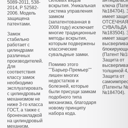
силовых видов
антифальс
5089-2011, 538-
вскрытия. Уникальная
ключа (Пат
2014, Р 52582-
система управления
№184704). 
2006. Модель
замком
имеет защи
защищена
(запатентованная в
ОТСЕЧНА
патентами.
2008 году) исключает
СУВАЛЬДА 
многие традиционные
№183504). 
Замок
методы вскрытия,
имеет защит
стабильно
которым подвержены
высверлива
работает с
классические
блокирующ
цилиндрами
сувальдные замки.
(Патент №1
различных
Защита от
производителей.
Помимо этого
высверлива
Для
""Барьер-Премьер""
толщиной 4
соответствия
лишен многих
Защита от
классу замок
недостатков и
самоимпре
необходимо
болезней, которые
(Патенты №
эксплуатировать
были присущи замкам
№184704).
с цилиндровым
подобного типа
механизмом не
механизма, благодаря
ниже 3-го класса
новому принципу
ГОСТ, а также с
набора кода.
броненакладкой
на цилиндровый
механизм.