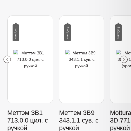
Меттэм ЗВ1
Меттем 3В9
Mottur
713.0.0 цил. с
343.1.1 сув. с
3D.771 
ручкой
ручкой
ручкой