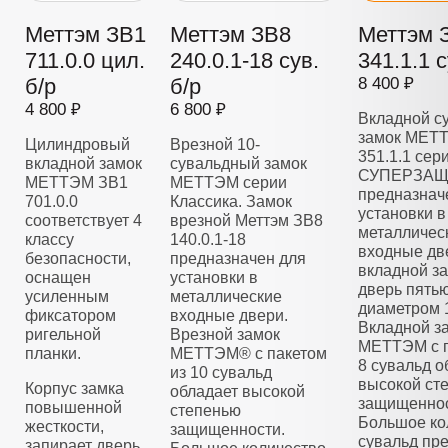
Меттэм ЗВ1
Меттэм ЗВ8
Меттэм 
711.0.0 цил.
240.0.1-18 сув.
341.1.1 с
б/р
б/р
8 400 ₽
4 800 ₽
6 800 ₽
Вкладной с
замок МЕТ
Цилиндровый
Врезной 10-
351.1.1 сер
вкладной замок
сувальдный замок
СУПЕРЗАЩ
МЕТТЭМ ЗВ1
МЕТТЭМ серии
предназнач
701.0.0
Классика. Замок
установки в
соответствует 4
врезной Меттэм ЗВ8
металличес
классу
140.0.1-18
входные дв
безопасности,
предназначен для
вкладной з
оснащен
установки в
дверь пять
усиленным
металлические
диаметром 
фиксатором
входные двери.
Вкладной з
ригельной
Врезной замок
МЕТТЭМ с п
планки.
МЕТТЭМ® с пакетом
8 сувальд о
из 10 сувальд
высокой ст
Корпус замка
обладает высокой
защищеннос
повышенной
степенью
Большое ко
жесткости,
защищенности.
сувальд пре
запирает дверь