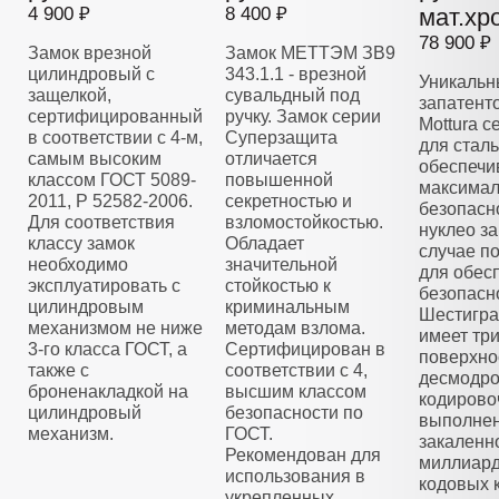
4 900 ₽
8 400 ₽
мат.хр
78 900 ₽
Замок врезной
Замок МЕТТЭМ ЗВ9
цилиндровый с
343.1.1 - врезной
Уникальн
защелкой,
сувальдный под
запатент
сертифицированный
ручку. Замок серии
Mottura 
в соответствии с 4-м,
Суперзащита
для стал
самым высоким
отличается
обеспечи
классом ГОСТ 5089-
повышенной
максима
2011, Р 52582-2006.
секретностью и
безопасн
Для соответствия
взломостойкостью.
нуклео з
классу замок
Обладает
случае п
необходимо
значительной
для обес
эксплуатировать с
стойкостью к
безопасн
цилиндровым
криминальным
Шестигра
механизмом не ниже
методам взлома.
имеет тр
3-го класса ГОСТ, а
Сертифицирован в
поверхно
также с
соответствии с 4,
десмодро
броненакладкой на
высшим классом
кодирово
цилиндровый
безопасности по
выполнен
механизм.
ГОСТ.
закаленно
Рекомендован для
миллиар
использования в
кодовых 
укрепленных