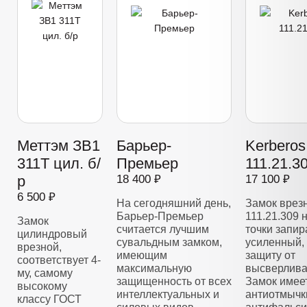
Меттэм ЗВ1
Барьер-
Kerberos
311Т цил. б/
Премьер
111.21.3
р
18 400 ₽
17 100 ₽
6 500 ₽
На сегодняшний день,
Замок врез
Барьер-Премьер
111.21.309 
Замок
считается лучшим
точки запир
цилиндровый
сувальдным замком,
усиленный,
врезной,
имеющим
защиту от
соответствует 4-
максимальную
высверлива
му, самому
защищенность от всех
Замок имее
высокому
интеллектуальных и
антиотмычк
классу ГОСТ