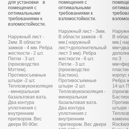
для установки в
помещения с
помеще
помещения с
оптимальными
оптима
оптимальными
требованиями к
требов
требованиями к
взломостойкости.
взломос
взломостойкости.
Наружный лист - 3мм.
Наружны
Наружный лист -
В области замков - 6
В облас
2мм. В области
мм.( наружный
мм.( на
замков - 4 мм. Ребра
лист+дополнительный
мм+два
жесткости - 2 шт.
лист 3 мм). Ребра
дополн
Петли - 3 шт.
жесткости - 6 шт.
по 3
(производство
Петли - 3 шт.
мм+фер
Мэттем).
(производство
пластин
Противосъемные
Бастион).
корпус 
штыри -2 шт.
Противосъемные
Ребра ж
Теплозвукоизоляция
штыри -2 шт.
14 шт. П
- минеральная
Теплозвукоизоляция -
(произ
базальтовая вата.
минеральная
Бастион
Два контура
базальтовая вата.
Против
уплотнения с
Два контура
штыри -
внутренним
уплотнения с
Теплозв
притвором. Вес
внутренним
каменн
двери 80-90кг.
притвором. Вес двери
Rockwoo