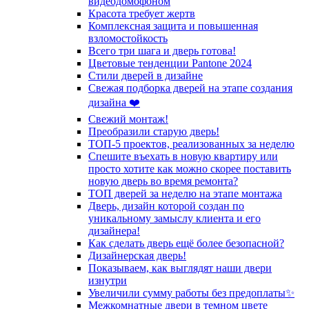
видеодомофоном
Красота требует жертв
Комплексная защита и повышенная
взломостойкость
Всего три шага и дверь готова!
Цветовые тенденции Pantone 2024
Стили дверей в дизайне
Свежая подборка дверей на этапе создания
дизайна ❤️
Свежий монтаж!
Преобразили старую дверь!
ТОП-5 проектов, реализованных за неделю
Спешите въехать в новую квартиру или
просто хотите как можно скорее поставить
новую дверь во время ремонта?
ТОП дверей за неделю на этапе монтажа
Дверь, дизайн которой создан по
уникальному замыслу клиента и его
дизайнера!
Как сделать дверь ещё более безопасной?
Дизайнерская дверь!
Показываем, как выглядят наши двери
изнутри
Увеличили сумму работы без предоплаты✨
Межкомнатные двери в темном цвете