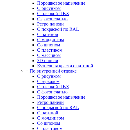
Порошковое напыление
С рисунком
С пленкой ПВХ
С фотопечатью
Ретро панели
С покраской по RAL
С патиной
С молдингом
Со шпоном
С пластиком
С массивом
3D панели
Кузнечная краска с патиной
По внутренней отделке
С рисунком
С зеркалом
С пленкой ПВХ
С фотопечатью
Порошковое напыление
Ретро панели
С покраской по RAL
С патиной
С молдингом
Со шпоном
С пластиком