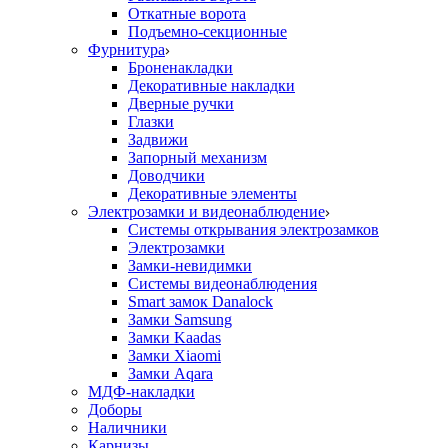
Откатные ворота
Подъемно-секционные
Фурнитура
Броненакладки
Декоративные накладки
Дверные ручки
Глазки
Задвижи
Запорный механизм
Доводчики
Декоративные элементы
Электрозамки и видеонаблюдение
Системы открывания электрозамков
Электрозамки
Замки-невидимки
Системы видеонаблюдения
Smart замок Danalock
Замки Samsung
Замки Kaadas
Замки Xiaomi
Замки Aqara
МДФ-накладки
Доборы
Наличники
Карнизы