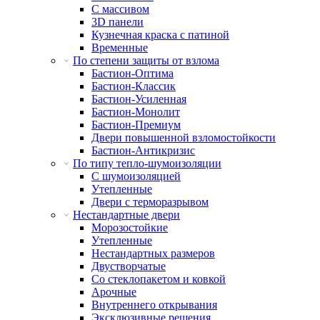
С массивом
3D панели
Кузнечная краска с патиной
Временные
По степени защиты от взлома
Бастион-Оптима
Бастион-Классик
Бастион-Усиленная
Бастион-Монолит
Бастион-Премиум
Двери повышенной взломостойкости
Бастион-Антикризис
По типу тепло-шумоизоляции
С шумоизоляцией
Утепленные
Двери с терморазрывом
Нестандартные двери
Морозостойкие
Утепленные
Нестандартных размеров
Двустворчатые
Со стеклопакетом и ковкой
Арочные
Внутреннего открывания
Эксклюзивные решения