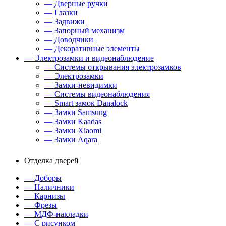
— Дверные ручки
— Глазки
— Задвижи
— Запорный механизм
— Доводчики
— Декоративные элементы
— Электрозамки и видеонаблюдение
— Системы открывания электрозамков
— Электрозамки
— Замки-невидимки
— Системы видеонаблюдения
— Smart замок Danalock
— Замки Samsung
— Замки Kaadas
— Замки Xiaomi
— Замки Aqara
Отделка дверей
— Доборы
— Наличники
— Карнизы
— Фрезы
— МДФ-накладки
— С рисунком