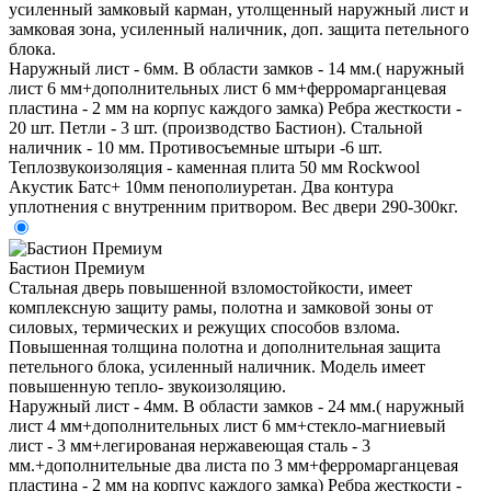
усиленный замковый карман, утолщенный наружный лист и
замковая зона, усиленный наличник, доп. защита петельного
блока.
Наружный лист - 6мм. В области замков - 14 мм.( наружный
лист 6 мм+дополнительных лист 6 мм+ферромарганцевая
пластина - 2 мм на корпус каждого замка) Ребра жесткости -
20 шт. Петли - 3 шт. (производство Бастион). Стальной
наличник - 10 мм. Противосъемные штыри -6 шт.
Теплозвукоизоляция - каменная плита 50 мм Rockwool
Акустик Батс+ 10мм пенополиуретан. Два контура
уплотнения с внутренним притвором. Вес двери 290-300кг.
Бастион Премиум
Стальная дверь повышенной взломостойкости, имеет
комплексную защиту рамы, полотна и замковой зоны от
силовых, термических и режущих способов взлома.
Повышенная толщина полотна и дополнительная защита
петельного блока, усиленный наличник. Модель имеет
повышенную тепло- звукоизоляцию.
Наружный лист - 4мм. В области замков - 24 мм.( наружный
лист 4 мм+дополнительных лист 6 мм+стекло-магниевый
лист - 3 мм+легированая нержавеющая сталь - 3
мм.+дополнительные два листа по 3 мм+ферромарганцевая
пластина - 2 мм на корпус каждого замка) Ребра жесткости -