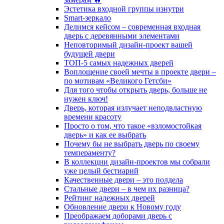
Эстетика входной группы изнутри
Smart-зеркало
Делимся кейсом – современная входная
дверь с деревянными элементами
Неповторимый дизайн-проект вашей
будущей двери
ТОП-5 самых надежных дверей
Воплощение своей мечты в проекте двери –
по мотивам «Великого Гетсби»
Для того чтобы открыть дверь, больше не
нужен ключ!
Дверь, которая излучает неподвластную
времени красоту
Просто о том, что такое «взломостойкая
дверь» и как ее выбрать
Почему бы не выбрать дверь по своему
темпераменту?
В коллекции дизайн-проектов мы собрали
уже целый бестиарий
Качественные двери – это полдела
Стальные двери – в чем их разница?
Рейтинг надежных дверей
Обновление двери к Новому году
Преображаем доборами дверь с