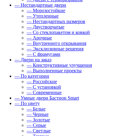
— Нестандартные двери
— Морозостойкие
— Утепленные
— Нестандартных размеров
— Двустворчатые
— Со стеклопакетом и ковкой
— Арочные
— Внутреннего открывания
— Эксклюзивные решения
— С фрамугами
— Двери на заказ
— Конструктивные улучшения
— Выполненные проекты
— По категории
— Российские
— С установкой
— Современные
— Умные двери Бастион Smart
— По цвету
— Белые
— Черные
— Золотые
— Серые
— Светлые