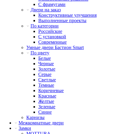
С фрамугами
Двери на заказ
Конструктивные улучшения
Выполненные проекты
По категории
Российские
С установкой
Современные
Умные двери Бастион Smart
По цвету
Белые
Черные
Золотые
Серые
Светлые
Темные
Коричневые
Красные
Желтые
Зеленые
Синие
Карнизы
Межкомнатные двери
Замки
MOTTURA