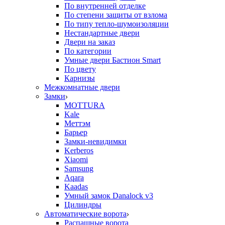
По внутренней отделке
По степени защиты от взлома
По типу тепло-шумоизоляции
Нестандартные двери
Двери на заказ
По категории
Умные двери Бастион Smart
По цвету
Карнизы
Межкомнатные двери
Замки
MOTTURA
Kale
Меттэм
Барьер
Замки-невидимки
Kerberos
Xiaomi
Samsung
Aqara
Kaadas
Умный замок Danalock v3
Цилиндры
Автоматические ворота
Распашные ворота