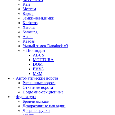
Kale
Меттэм
Барьер
Замки-невидимки
Kerberos
Xiaomi
Samsung
Aqara
Kaadas
Умный замок Danalock v3
Цилиндры
ABUS
MOTTURA
DOM
EVVA
MSM
Автоматические ворота
Распашные ворота
Откатные ворота
Подъемно-секционные
Фурнитура
Броненакладки
Декоративные накладки
Дверные ручки