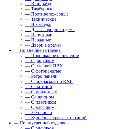
— В подъезд
— Тамбурные
— Противопожарные
— Технические
— В коттедж
— Для загородного дома
— Наружные
— Парадные
— Двери в храмы
— По внешней отделке
— Порошковое напыление
— С рисунком
— С пленкой ПВХ
— С фотопечатью
— Ретро панели
— С покраской по RAL
— С патиной
— С молдингом
— Со шпоном
— С пластиком
— С массивом
— 3D панели
— Кузнечная краска с патиной
— По внутренней отделке
— С рисунком