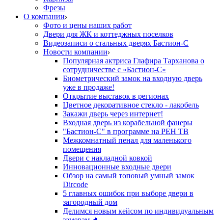
Фрезы
О компании
Фото и цены наших работ
Двери для ЖК и коттеджных поселков
Видеозаписи о стальных дверях Бастион-С
Новости компании
Популярная актриса Глафира Тарханова о
сотрудничестве с «Бастион-С»
Биометрический замок на входную дверь
уже в продаже!
Открытие выставок в регионах
Цветное декоративное стекло - лакобель
Закажи дверь через интернет!
Входная дверь из корабельной фанеры
"Бастион-С" в программе на РЕН ТВ
Межкомнатный пенал для маленького
помещения
Двери с накладной ковкой
Инновационные входные двери
Обзор на самый топовый умный замок
Dircode
5 главных ошибок при выборе двери в
загородный дом
Делимся новым кейсом по индивидуальным
замерам 🔥