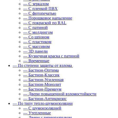
— С зеркалом
— С пленкой ПВХ
— С фотопечатью
— Порошковое напыление
— С покраской по RAL
— С патиной
— С молдингом
— Со шпоном
— С пластиком
— С массивом
— 3D панели
— Кузнечная краска с патиной
— Временные
— По степени защиты от взлома
— Бастион-Оптима
— Бастион-Классик
— Бастион-Усиленная
— Бастион-Монолит
— Бастион-Премиум
— Двери повышенной взломостойкости
— Бастион-Антикризис
— По типу тепло-шумоизоляции
— С шумоизоляцией
— Утепленные
— Двери с терморазрывом