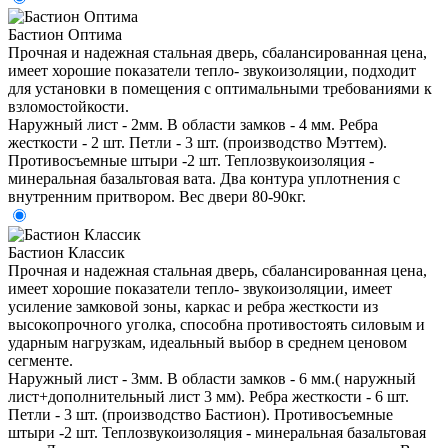
Бастион Оптима
Прочная и надежная стальная дверь, сбалансированная цена,
имеет хорошие показатели тепло- звукоизоляции, подходит
для установки в помещения с оптимальными требованиями к
взломостойкости.
Наружный лист - 2мм. В области замков - 4 мм. Ребра
жесткости - 2 шт. Петли - 3 шт. (производство Мэттем).
Противосъемные штыри -2 шт. Теплозвукоизоляция -
минеральная базальтовая вата. Два контура уплотнения с
внутренним притвором. Вес двери 80-90кг.
Бастион Классик
Прочная и надежная стальная дверь, сбалансированная цена,
имеет хорошие показатели тепло- звукоизоляции, имеет
усиление замковой зоны, каркас и ребра жесткости из
высокопрочного уголка, способна противостоять силовым и
ударным нагрузкам, идеальный выбор в среднем ценовом
сегменте.
Наружный лист - 3мм. В области замков - 6 мм.( наружный
лист+дополнительный лист 3 мм). Ребра жесткости - 6 шт.
Петли - 3 шт. (производство Бастион). Противосъемные
штыри -2 шт. Теплозвукоизоляция - минеральная базальтовая