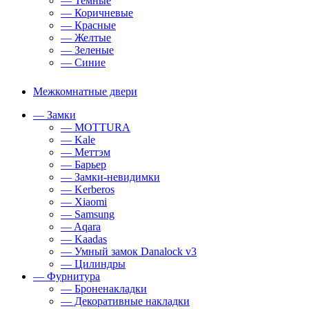
— Темные
— Коричневые
— Красные
— Желтые
— Зеленые
— Синие
Межкомнатные двери
— Замки
— MOTTURA
— Kale
— Меттэм
— Барьер
— Замки-невидимки
— Kerberos
— Xiaomi
— Samsung
— Aqara
— Kaadas
— Умный замок Danalock v3
— Цилиндры
— Фурнитура
— Броненакладки
— Декоративные накладки