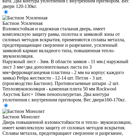
вата. Два контура уплотнения с внутренним притвором. Вес
двери 120-130кг.
Бастион Усиленная
Взломостойкая и надежная стальная дверь, имеет
комплексную защиту рамы, полотна и замковой зоны от
силовых методов вскрытия, применяются сплавы металла,
предотвращающие сверление и разрезание, усиленный
замковой карман вкладного типа, повышенная тепло-
звукоизоляция.
Наружный лист - 3мм. В области замков - 11 мм.( наружный
лист 3 мм+два дополнительных листа по 3
мм+ферромарганцевая пластина - 2 мм на корпус каждого
замка) Ребра жесткости - 12-14 шт. Петли - 3 шт.
(производство Бастион). Противосъемные штыри -2 шт.
Теплозвукоизоляция - каменная плита 50 мм Rockwool
Акустик Батс+ 10мм пенополиуретан. Два контура
уплотнения с внутренним притвором. Вес двери160-170кг.
Бастион Монолит
Дверь повышенной взломостойкости и тепло- звукоизоляции,
имеет комплексную защиту от силовых методов вскрытия.
Сплавы металла, предотвращают сверление и разрезание,