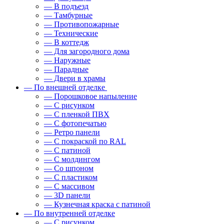
— В подъезд
— Тамбурные
— Противопожарные
— Технические
— В коттедж
— Для загородного дома
— Наружные
— Парадные
— Двери в храмы
— По внешней отделке
— Порошковое напыление
— С рисунком
— С пленкой ПВХ
— С фотопечатью
— Ретро панели
— С покраской по RAL
— С патиной
— С молдингом
— Со шпоном
— С пластиком
— С массивом
— 3D панели
— Кузнечная краска с патиной
— По внутренней отделке
— С рисунком