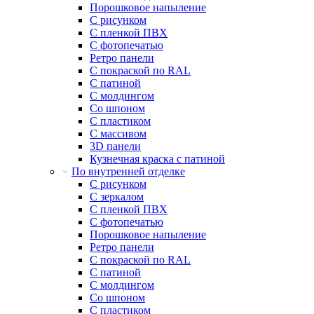
Порошковое напыление
С рисунком
С пленкой ПВХ
С фотопечатью
Ретро панели
С покраской по RAL
С патиной
С молдингом
Со шпоном
С пластиком
С массивом
3D панели
Кузнечная краска с патиной
По внутренней отделке
С рисунком
С зеркалом
С пленкой ПВХ
С фотопечатью
Порошковое напыление
Ретро панели
С покраской по RAL
С патиной
С молдингом
Со шпоном
С пластиком