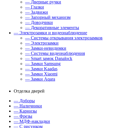
— Дверные ручки
— Глазки
— Задвижи
— Запорный механизм
— Доводчики
— Декоративные элементы
— Электрозамки и видеонаблюдение
— Системы открывания электрозамков
— Электрозамки
— Замки-невидимки
— Системы видеонаблюдения
— Smart замок Danalock
— Замки Samsung
— Замки Kaadas
— Замки Xiaomi
— Замки Aqara
Отделка дверей
— Доборы
— Наличники
— Карнизы
— Фрезы
— МДФ-накладки
— С рисунком