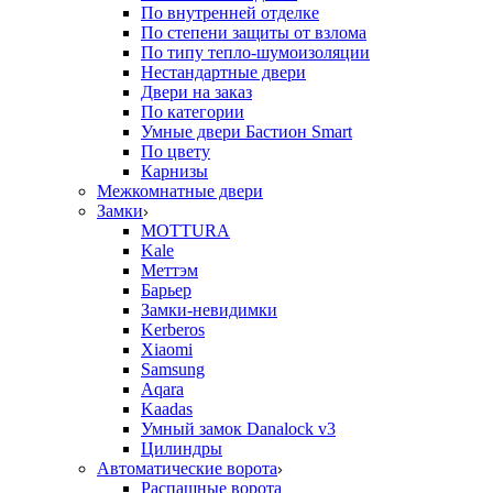
По внутренней отделке
По степени защиты от взлома
По типу тепло-шумоизоляции
Нестандартные двери
Двери на заказ
По категории
Умные двери Бастион Smart
По цвету
Карнизы
Межкомнатные двери
Замки
MOTTURA
Kale
Меттэм
Барьер
Замки-невидимки
Kerberos
Xiaomi
Samsung
Aqara
Kaadas
Умный замок Danalock v3
Цилиндры
Автоматические ворота
Распашные ворота