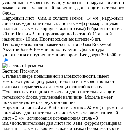
усиленный замковый карман, утолщенный наружный лист и
замковая зона, усиленный наличник, доп. защита петельного
блока.
Наружный лист - 6мм. В области замков - 14 мм.( наружный
лист 6 мм+дополнительных лист 6 мм+ферромарганцевая
пластина - 2 мм на корпус каждого замка) Ребра жесткости -
20 шт. Петли - 3 шт. (производство Бастион). Стальной
наличник - 10 мм. Противосъемные штыри -6 шт.
Теплозвукоизоляция - каменная плита 50 мм Rockwool
Акустик Батс+ 10мм пенополиуретан. Два контура
уплотнения с внутренним притвором. Вес двери 290-300кг.
Бастион Премиум
Стальная дверь повышенной взломостойкости, имеет
комплексную защиту рамы, полотна и замковой зоны от
силовых, термических и режущих способов взлома.
Повышенная толщина полотна и дополнительная защита
петельного блока, усиленный наличник. Модель имеет
повышенную тепло- звукоизоляцию.
Наружный лист - 4мм. В области замков - 24 мм.( наружный
лист 4 мм+дополнительных лист 6 мм+стекло-магниевый
лист - 3 мм+легированая нержавеющая сталь - 3
мм.+дополнительные два листа по 3 мм+ферромарганцевая
пластина - 2 мм на корпус каждого замка) Ребра жесткости -