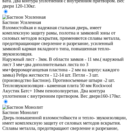
вата. Два контура уплотнения с внутренним притвором. Вес
двери 120-130кг.
Бастион Усиленная
Взломостойкая и надежная стальная дверь, имеет
комплексную защиту рамы, полотна и замковой зоны от
силовых методов вскрытия, применяются сплавы металла,
предотвращающие сверление и разрезание, усиленный
замковой карман вкладного типа, повышенная тепло-
звукоизоляция.
Наружный лист - 3мм. В области замков - 11 мм.( наружный
лист 3 мм+два дополнительных листа по 3
мм+ферромарганцевая пластина - 2 мм на корпус каждого
замка) Ребра жесткости - 12-14 шт. Петли - 3 шт.
(производство Бастион). Противосъемные штыри -2 шт.
Теплозвукоизоляция - каменная плита 50 мм Rockwool
Акустик Батс+ 10мм пенополиуретан. Два контура
уплотнения с внутренним притвором. Вес двери160-170кг.
Бастион Монолит
Дверь повышенной взломостойкости и тепло- звукоизоляции,
имеет комплексную защиту от силовых методов вскрытия.
Сплавы металла, предотвращают сверление и разрезание,