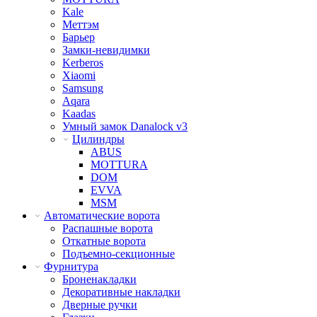
Kale
Меттэм
Барьер
Замки-невидимки
Kerberos
Xiaomi
Samsung
Aqara
Kaadas
Умный замок Danalock v3
Цилиндры
ABUS
MOTTURA
DOM
EVVA
MSM
Автоматические ворота
Распашные ворота
Откатные ворота
Подъемно-секционные
Фурнитура
Броненакладки
Декоративные накладки
Дверные ручки