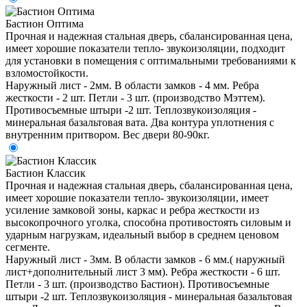
Бастион Оптима
Прочная и надежная стальная дверь, сбалансированная цена,
имеет хорошие показатели тепло- звукоизоляции, подходит
для установки в помещения с оптимальными требованиями к
взломостойкости.
Наружный лист - 2мм. В области замков - 4 мм. Ребра
жесткости - 2 шт. Петли - 3 шт. (производство Мэттем).
Противосъемные штыри -2 шт. Теплозвукоизоляция -
минеральная базальтовая вата. Два контура уплотнения с
внутренним притвором. Вес двери 80-90кг.
Бастион Классик
Прочная и надежная стальная дверь, сбалансированная цена,
имеет хорошие показатели тепло- звукоизоляции, имеет
усиление замковой зоны, каркас и ребра жесткости из
высокопрочного уголка, способна противостоять силовым и
ударным нагрузкам, идеальный выбор в среднем ценовом
сегменте.
Наружный лист - 3мм. В области замков - 6 мм.( наружный
лист+дополнительный лист 3 мм). Ребра жесткости - 6 шт.
Петли - 3 шт. (производство Бастион). Противосъемные
штыри -2 шт. Теплозвукоизоляция - минеральная базальтовая