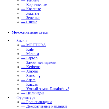
— Темные
— Коричневые
— Красные
— Желтые
— Зеленые
— Синие
Межкомнатные двери
— Замки
— MOTTURA
— Kale
— Меттэм
— Барьер
— Замки-невидимки
— Kerberos
— Xiaomi
— Samsung
— Aqara
— Kaadas
— Умный замок Danalock v3
— Цилиндры
— Фурнитура
— Броненакладки
— Декоративные накладки