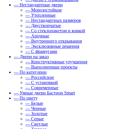
— Нестандартные двери
— Морозостойкие
— Утепленные
— Нестандартных размеров
— Двустворчатые
— Со стеклопакетом и ковкой
— Арочные
— Внутреннего открывания
— Эксклюзивные решения
— С фрамугами
— Двери на заказ
— Конструктивные улучшения
— Выполненные проекты
— По категории
— Российские
— С установкой
— Современные
— Умные двери Бастион Smart
— По цвету
— Белые
— Черные
— Золотые
— Серые
— Светлые