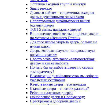
Эстетика входной группы изнутри
Smart-зеркало
Делимся кейсом – современная входная
дверь с деревянными элементами
Неповторимый дизайн-проект вашей
будущей двери
ТОП-5 самых надежных дверей
Воплощение своей мечты в проекте двери –
по мотивам «Великого Гетсби»
Для того чтобы открыть дверь, больше не
нужен ключ!
Дверь, которая излучает неподвластную
времени красоту
Просто о том, что такое «взломостойкая
дверь» и как ее выбрать
Почему бы не выбрать дверь по своему
темпераменту?
В коллекции дизайн-проектов мы собрали
уже целый бестиарий
Качественные двери – это полдела
Стальные двери – в чем их разница?
Рейтинг надежных дверей
Обновление двери к Новому году
Преображаем доборами дверь с