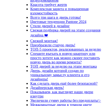
видеодомофоном
Красота требует жертв
Комплексная защита и повышенная
взломостойкость
Всего три шага и дверь готова!
Цветовые тенденции Pantone 2024
Стили дверей в дизайне
Свежая подборка дверей на этапе создания
дизайна ❤️
Свежий монтаж!
Преобразили старую дверь!
ТОП-5 проектов, реализованных за неделю
Спешите въехать в новую квартиру или
просто хотите как можно скорее поставить
новую дверь во время ремонта?
ТОП дверей за неделю на этапе монтажа
Дверь, дизайн которой создан по
уникальному замыслу клиента и его
дизайнера!
Как сделать дверь ещё более безопасной?
Дизайнерская дверь!
Показываем, как выглядят наши двери
изнутри
Увеличили сумму работы без предоплаты✨
Межкомнатные двери в темном цвете