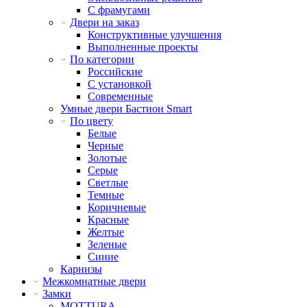
С фрамугами
Двери на заказ
Конструктивные улучшения
Выполненные проекты
По категории
Российские
С установкой
Современные
Умные двери Бастион Smart
По цвету
Белые
Черные
Золотые
Серые
Светлые
Темные
Коричневые
Красные
Желтые
Зеленые
Синие
Карнизы
Межкомнатные двери
Замки
MOTTURA