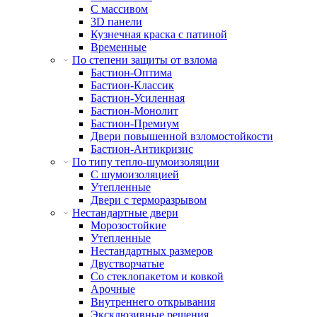
С массивом
3D панели
Кузнечная краска с патиной
Временные
По степени защиты от взлома
Бастион-Оптима
Бастион-Классик
Бастион-Усиленная
Бастион-Монолит
Бастион-Премиум
Двери повышенной взломостойкости
Бастион-Антикризис
По типу тепло-шумоизоляции
С шумоизоляцией
Утепленные
Двери с терморазрывом
Нестандартные двери
Морозостойкие
Утепленные
Нестандартных размеров
Двустворчатые
Со стеклопакетом и ковкой
Арочные
Внутреннего открывания
Эксклюзивные решения