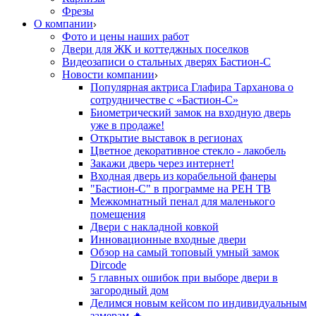
Фрезы
О компании
Фото и цены наших работ
Двери для ЖК и коттеджных поселков
Видеозаписи о стальных дверях Бастион-С
Новости компании
Популярная актриса Глафира Тарханова о
сотрудничестве с «Бастион-С»
Биометрический замок на входную дверь
уже в продаже!
Открытие выставок в регионах
Цветное декоративное стекло - лакобель
Закажи дверь через интернет!
Входная дверь из корабельной фанеры
"Бастион-С" в программе на РЕН ТВ
Межкомнатный пенал для маленького
помещения
Двери с накладной ковкой
Инновационные входные двери
Обзор на самый топовый умный замок
Dircode
5 главных ошибок при выборе двери в
загородный дом
Делимся новым кейсом по индивидуальным
замерам 🔥