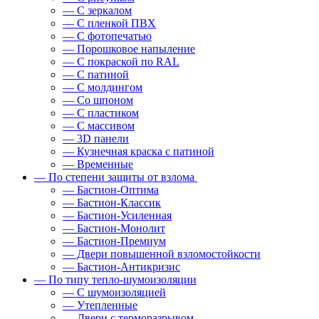
— С зеркалом
— С пленкой ПВХ
— С фотопечатью
— Порошковое напыление
— С покраской по RAL
— С патиной
— С молдингом
— Со шпоном
— С пластиком
— С массивом
— 3D панели
— Кузнечная краска с патиной
— Временные
— По степени защиты от взлома
— Бастион-Оптима
— Бастион-Классик
— Бастион-Усиленная
— Бастион-Монолит
— Бастион-Премиум
— Двери повышенной взломостойкости
— Бастион-Антикризис
— По типу тепло-шумоизоляции
— С шумоизоляцией
— Утепленные
— Двери с терморазрывом