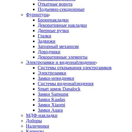
Откатные ворота
Подъемно-секционные
Фурнитура
Броненакладки
Декоративные накладки
Дверные ручки
Глазки
Задвижи
Запорный механизм
Доводчики
Декоративные элементы
Электрозамки и видеонаблюдение
Системы открывания электрозамков
Электрозамки
Замки-невидимки
Системы видеонаблюдения
Smart замок Danalock
Замки Samsung
Замки Kaadas
Замки Xiaomi
Замки Aqara
МДФ-накладки
Доборы
Наличники
Карнизы