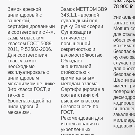
78 900 ₽
Замок врезной
Замок МЕТТЭМ ЗВ9
цилиндровый с
343.1.1 - врезной
Уникальн
защелкой,
сувальдный под
запатент
сертифицированный
ручку. Замок серии
Mottura 
в соответствии с 4-м,
Суперзащита
для стал
самым высоким
отличается
обеспечи
классом ГОСТ 5089-
повышенной
максима
2011, Р 52582-2006.
секретностью и
безопасн
Для соответствия
взломостойкостью.
нуклео з
классу замок
Обладает
случае п
необходимо
значительной
для обес
эксплуатировать с
стойкостью к
безопасн
цилиндровым
криминальным
Шестигра
механизмом не ниже
методам взлома.
имеет тр
3-го класса ГОСТ, а
Сертифицирован в
поверхно
также с
соответствии с 4,
десмодро
броненакладкой на
высшим классом
кодирово
цилиндровый
безопасности по
выполнен
механизм.
ГОСТ.
закаленно
Рекомендован для
миллиар
использования в
кодовых 
укрепленных