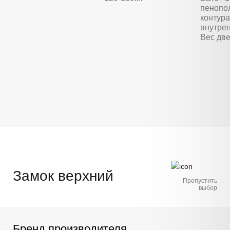
пенопо
контура
внутре
Вес две
Замок верхний
Пропустить
выбор
Бренд производителя