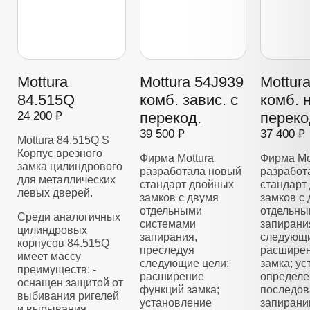
Mottura
Mottura 54J939
Mottur
84.515Q
комб. завис. с
комб. 
24 200 ₽
перекод.
переко
39 500 ₽
37 400 ₽
Mottura 84.515Q S
Корпус врезного
Фирма Mottura
Фирма Mo
замка цилиндрового
разработала новый
разработ
для металлических
стандарт двойных
стандарт
левых дверей.
замков с двумя
замков с
отдельными
отдельны
Среди аналогичных
системами
запирани
цилиндровых
запирания,
следующи
корпусов 84.515Q
преследуя
расширен
имеет массу
следующие цели:
замка; у
преимуществ: -
расширение
определе
оснащен защитой от
функций замка;
последов
выбивания ригелей
установление
запирани
и вырывания