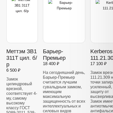
Меттэм ЗВ1
Барьер-
Kerberos
311Т цил. б/
Премьер
111.21.3
р
18 400 ₽
17 100 ₽
6 500 ₽
На сегодняшний день,
Замок врез
Барьер-Премьер
111.21.309 
Замок
считается лучшим
точки запир
цилиндровый
сувальдным замком,
усиленный,
врезной,
имеющим
защиту от
соответствует 4-
максимальную
высверлива
му, самому
защищенность от всех
Замок имее
высокому
интеллектуальных и
антиотмычк
классу ГОСТ
силовых видов
антифальс
5089-2011, 538-