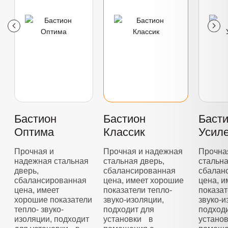
Бастион
Бастион
Баст
Оптима
Классик
Усил
Прочная и
Прочная и надежная
Прочна
надежная стальная
стальная дверь,
стальна
дверь,
сбалансированная
сбалан
сбалансированная
цена, имеет хорошие
цена, 
цена, имеет
показатели тепло-
показат
хорошие показатели
звуко-изоляции,
звуко-и
тепло- звуко-
подходит для
подход
изоляции, подходит
установки в
устано