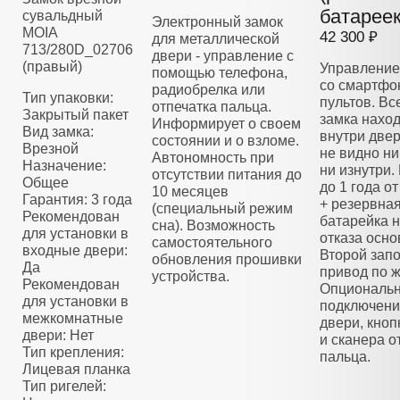
батареек
сувальдный
Электронный замок
MOIA
42 300 ₽
для металлической
713/280D_02706
двери - управление с
(правый)
Управление
помощью телефона,
со смартфо
радиобрелка или
Тип упаковки:
пультов. Вс
отпечатка пальца.
Закрытый пакет
замка нахо
Информирует о своем
Вид замка:
внутри двер
состоянии и о взломе.
Врезной
не видно ни
Автономность при
Назначение:
ни изнутри.
отсутствии питания до
Общее
до 1 года о
10 месяцев
Гарантия: 3 года
+ резервна
(специальный режим
Рекомендован
батарейка н
сна). Возможность
для установки в
отказа осно
самостоятельного
входные двери:
Второй зап
обновления прошивки
Да
привод по 
устройства.
Рекомендован
Опциональ
для установки в
подключени
межкомнатные
двери, кноп
двери: Нет
и сканера о
Тип крепления:
пальца.
Лицевая планка
Тип ригелей: