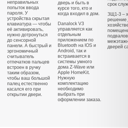
неправильных
дверь и быть в
срок слу
попыток ввода
курсе того, кто и
пароля. У
когда входил в дом.
ЗЩ1-3 – 
устройства скрытая
решение 
Danalock V3
клавиатура — чтобы
хозяйств
управляется как
её активировать,
помещени
отдельным
нужно дотронуться
подвалов
приложением по
до сенсорной
межэтажн
Bluetooth на IOS и
панели. А быстрый и
дверей са
Android, так и
эргономичный
встраивается в
считыватель
системы умного
отпечатков пальцев
дома Z-Wave или
встроен в ручку
Apple HomeKit.
таким образом,
Нужную
чтобы ваш большой
комплектацию
палец естественно
необходимо
касался его при
выбрать при
открытии двери.
оформлении заказа.