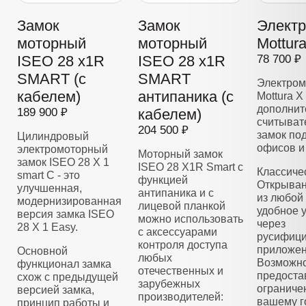
Замок
Замок
Элект
моторный
моторный
Mottur
ISEO 28 x1R
ISEO 28 x1R
78 700 ₽
SMART (с
SMART
Электром
кабелем)
антипаника (с
Mottura X
дополнит
189 900 ₽
кабелем)
считывате
204 500 ₽
замок по
Цилиндровый
офисов и
электромоторный
Моторный замок
замок ISEO 28 Х 1
ISEO 28 X1R Smart с
Классиче
smart C - это
функцией
Открыван
улучшенная,
антипаника и с
из любой 
модернизированная
лицевой планкой
удобное 
версия замка ISEO
можно использовать
через
28 X 1 Easy.
с аксессуарами
русифиц
контроля доступа
приложен
Основной
любых
Возможно
функционал замка
отечественных и
предоста
схож с предыдущей
зарубежных
ограниче
версией замка,
производителей:
вашему г
принцип работы и