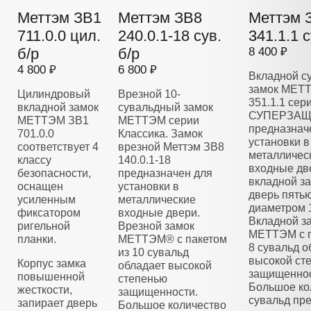
Меттэм ЗВ1
Меттэм ЗВ8
Меттэм 
711.0.0 цил.
240.0.1-18 сув.
341.1.1 с
б/р
б/р
8 400 ₽
4 800 ₽
6 800 ₽
Вкладной с
замок МЕТ
Цилиндровый
Врезной 10-
351.1.1 сер
вкладной замок
сувальдный замок
СУПЕРЗАЩ
МЕТТЭМ ЗВ1
МЕТТЭМ серии
предназнач
701.0.0
Классика. Замок
установки в
соответствует 4
врезной Меттэм ЗВ8
металличес
классу
140.0.1-18
входные дв
безопасности,
предназначен для
вкладной з
оснащен
установки в
дверь пять
усиленным
металлические
диаметром 
фиксатором
входные двери.
Вкладной з
ригельной
Врезной замок
МЕТТЭМ с п
планки.
МЕТТЭМ® с пакетом
8 сувальд о
из 10 сувальд
высокой ст
Корпус замка
обладает высокой
защищеннос
повышенной
степенью
Большое ко
жесткости,
защищенности.
сувальд пре
запирает дверь
Большое количество