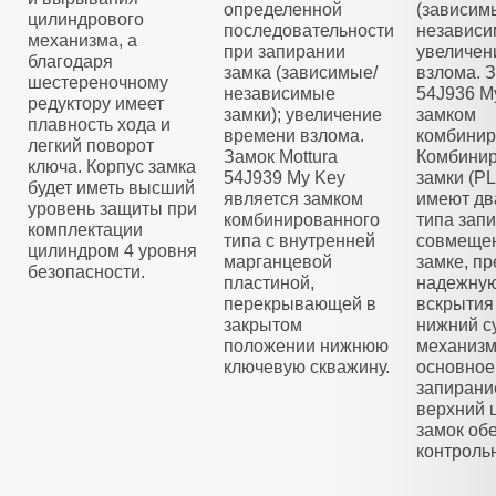
определенной
(зависим
цилиндрового
последовательности
независи
механизма, а
при запирании
увеличен
благодаря
замка (зависимые/
взлома. З
шестереночному
независимые
54J936 M
редуктору имеет
замки); увеличение
замком
плавность хода и
времени взлома.
комбинир
легкий поворот
Замок Mottura
Комбини
ключа. Корпус замка
54J939 My Key
замки (
будет иметь высший
является замком
имеют дв
уровень защиты при
комбинированного
типа зап
комплектации
типа с внутренней
совмещен
цилиндром 4 уровня
марганцевой
замке, п
безопасности.
пластиной,
надежную
перекрывающей в
вскрытия
закрытом
нижний с
положении нижнюю
механизм
ключевую скважину.
основное
запирани
верхний 
замок об
контроль