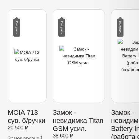
MOIA 713
Замок -
Замок -
сув. б/ручки
невидимка Titan
невидимк
20 500 ₽
GSM усил.
Battery I
38 600 ₽
(работа 
Замок врезной