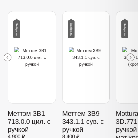
Меттэм ЗВ1
Меттем 3В9
Mottur
713.0.0 цил. с
343.1.1 сув. с
3D.771 
ручкой
ручкой
ручкой
4 900 ₽
8 400 ₽
мат.хр