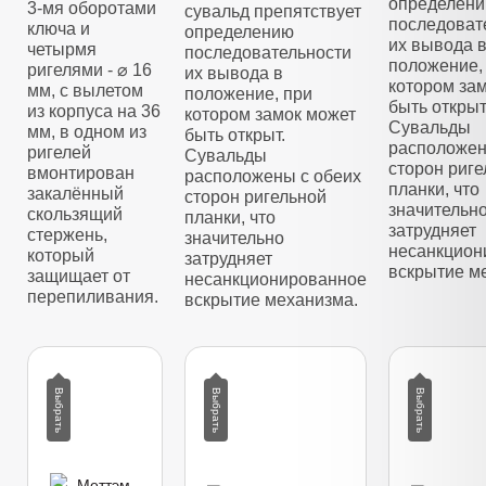
определен
3-мя оборотами
сувальд препятствует
последоват
ключа и
определению
их вывода 
четырмя
последовательности
положение,
ригелями - ⌀ 16
их вывода в
котором за
мм, с вылетом
положение, при
быть открыт
из корпуса на 36
котором замок может
Сувальды
мм, в одном из
быть открыт.
расположен
ригелей
Сувальды
сторон риг
вмонтирован
расположены с обеих
планки, что
закалённый
сторон ригельной
значительн
скользящий
планки, что
затрудняет
стержень,
значительно
несанкцион
который
затрудняет
вскрытие м
защищает от
несанкционированное
перепиливания.
вскрытие механизма.