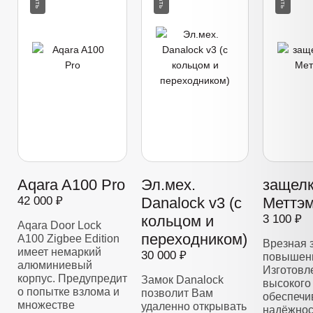
Aqara A100 Pro
Эл.мех.
защелк
42 000 ₽
Danalock v3 (с
Меттэм
кольцом и
3 100 ₽
Aqara Door Lock
переходником)
A100 Zigbee Edition
Врезная 
имеет немаркий
30 000 ₽
повышенн
алюминиевый
Изготовл
корпус. Предупредит
Замок Danalock
высокого 
о попытке взлома и
позволит Вам
обеспечи
множестве
удаленно открывать
надёжнос