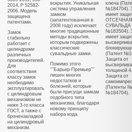
вскрытия. Уникальная
ключа (Пат
2014, Р 52582-
система управления
№184704). 
2006. Модель
замком
имеет защи
защищена
(запатентованная в
ОТСЕЧНА
патентами.
2008 году) исключает
СУВАЛЬДА 
многие традиционные
№183504). 
Замок
методы вскрытия,
имеет защит
стабильно
которым подвержены
высверлива
работает с
классические
блокирующ
цилиндрами
сувальдные замки.
(Патент №1
различных
Защита от
производителей.
Помимо этого
высверлива
Для
""Барьер-Премьер""
толщиной 4
соответствия
лишен многих
Защита от
классу замок
недостатков и
самоимпре
необходимо
болезней, которые
(Патенты №
эксплуатировать
были присущи замкам
№184704).
с цилиндровым
подобного типа
механизмом не
механизма, благодаря
ниже 3-го класса
новому принципу
ГОСТ, а также с
набора кода.
броненакладкой
на цилиндровый
механизм.