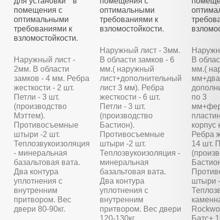
для установки в
помещения с
помеще
помещения с
оптимальными
оптима
оптимальными
требованиями к
требов
требованиями к
взломостойкости.
взломос
взломостойкости.
Наружный лист - 3мм.
Наружны
Наружный лист -
В области замков - 6
В облас
2мм. В области
мм.( наружный
мм.( на
замков - 4 мм. Ребра
лист+дополнительный
мм+два
жесткости - 2 шт.
лист 3 мм). Ребра
дополн
Петли - 3 шт.
жесткости - 6 шт.
по 3
(производство
Петли - 3 шт.
мм+фер
Мэттем).
(производство
пластин
Противосъемные
Бастион).
корпус 
штыри -2 шт.
Противосъемные
Ребра ж
Теплозвукоизоляция
штыри -2 шт.
14 шт. П
- минеральная
Теплозвукоизоляция -
(произ
базальтовая вата.
минеральная
Бастион
Два контура
базальтовая вата.
Против
уплотнения с
Два контура
штыри -
внутренним
уплотнения с
Теплозв
притвором. Вес
внутренним
каменн
двери 80-90кг.
притвором. Вес двери
Rockwoo
120-130кг.
Батс+ 