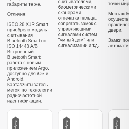
считывателями,
точки мир
габариты те же.
биометрическими
сканерами
Монтаж M
Отличия:
отпечатка пальца,
осуществ
сопрягать замок с
ISEO 28 X1R Smart
практиче
управляющими
приобрело модуль
двери.
сигналами систем
считывания
"умный дом" или
Замки по
Bluetooth Smart по
сигнализации и т.д.
автомати
ISO 14443 А/B
Встроенный
Bluetooth Smart:
работа с новым
приложением Argo,
доступно для iOS и
Android.
Карта/считыватель
меток: по технологии
радиочастотной
идентификации.