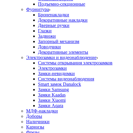
Подъемно-секционные
Фурнитура
Броненакладки
Декоративные накладки
Дверные ручки
Глазки
Задвижи
Запорный механизм
Доводчики
Декоративные элементы
Электрозамки и видеонаблюдение
Системы открывания электрозамков
Электрозамки
Замки-невидимки
Системы видеонаблюдения
Smart замок Danalock
Замки Samsung
Замки Kaadas
Замки Xiaomi
Замки Aqara
МДФ-накладки
Доборы
Наличники
Карнизы
Фрезы