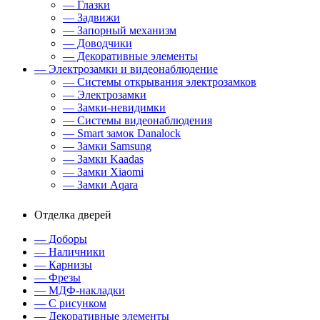
— Глазки
— Задвижи
— Запорный механизм
— Доводчики
— Декоративные элементы
— Электрозамки и видеонаблюдение
— Системы открывания электрозамков
— Электрозамки
— Замки-невидимки
— Системы видеонаблюдения
— Smart замок Danalock
— Замки Samsung
— Замки Kaadas
— Замки Xiaomi
— Замки Aqara
Отделка дверей
— Доборы
— Наличники
— Карнизы
— Фрезы
— МДФ-накладки
— С рисунком
— Декоративные элементы