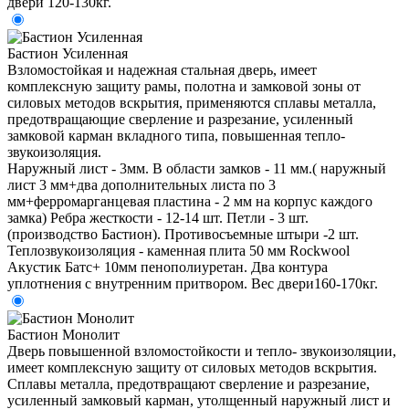
двери 120-130кг.
Бастион Усиленная
Взломостойкая и надежная стальная дверь, имеет
комплексную защиту рамы, полотна и замковой зоны от
силовых методов вскрытия, применяются сплавы металла,
предотвращающие сверление и разрезание, усиленный
замковой карман вкладного типа, повышенная тепло-
звукоизоляция.
Наружный лист - 3мм. В области замков - 11 мм.( наружный
лист 3 мм+два дополнительных листа по 3
мм+ферромарганцевая пластина - 2 мм на корпус каждого
замка) Ребра жесткости - 12-14 шт. Петли - 3 шт.
(производство Бастион). Противосъемные штыри -2 шт.
Теплозвукоизоляция - каменная плита 50 мм Rockwool
Акустик Батс+ 10мм пенополиуретан. Два контура
уплотнения с внутренним притвором. Вес двери160-170кг.
Бастион Монолит
Дверь повышенной взломостойкости и тепло- звукоизоляции,
имеет комплексную защиту от силовых методов вскрытия.
Сплавы металла, предотвращают сверление и разрезание,
усиленный замковый карман, утолщенный наружный лист и