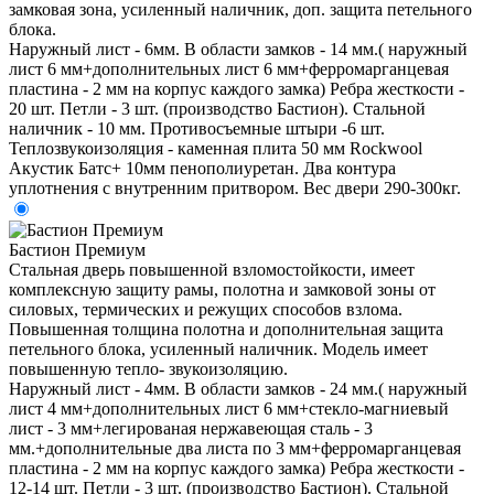
замковая зона, усиленный наличник, доп. защита петельного
блока.
Наружный лист - 6мм. В области замков - 14 мм.( наружный
лист 6 мм+дополнительных лист 6 мм+ферромарганцевая
пластина - 2 мм на корпус каждого замка) Ребра жесткости -
20 шт. Петли - 3 шт. (производство Бастион). Стальной
наличник - 10 мм. Противосъемные штыри -6 шт.
Теплозвукоизоляция - каменная плита 50 мм Rockwool
Акустик Батс+ 10мм пенополиуретан. Два контура
уплотнения с внутренним притвором. Вес двери 290-300кг.
Бастион Премиум
Стальная дверь повышенной взломостойкости, имеет
комплексную защиту рамы, полотна и замковой зоны от
силовых, термических и режущих способов взлома.
Повышенная толщина полотна и дополнительная защита
петельного блока, усиленный наличник. Модель имеет
повышенную тепло- звукоизоляцию.
Наружный лист - 4мм. В области замков - 24 мм.( наружный
лист 4 мм+дополнительных лист 6 мм+стекло-магниевый
лист - 3 мм+легированая нержавеющая сталь - 3
мм.+дополнительные два листа по 3 мм+ферромарганцевая
пластина - 2 мм на корпус каждого замка) Ребра жесткости -
12-14 шт. Петли - 3 шт. (производство Бастион). Стальной