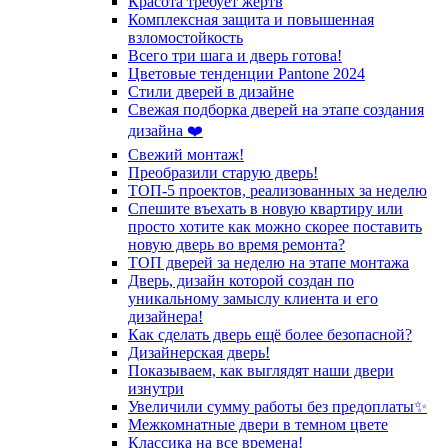
Красота требует жертв
Комплексная защита и повышенная
взломостойкость
Всего три шага и дверь готова!
Цветовые тенденции Pantone 2024
Стили дверей в дизайне
Свежая подборка дверей на этапе создания
дизайна ❤️
Свежий монтаж!
Преобразили старую дверь!
ТОП-5 проектов, реализованных за неделю
Спешите въехать в новую квартиру или
просто хотите как можно скорее поставить
новую дверь во время ремонта?
ТОП дверей за неделю на этапе монтажа
Дверь, дизайн которой создан по
уникальному замыслу клиента и его
дизайнера!
Как сделать дверь ещё более безопасной?
Дизайнерская дверь!
Показываем, как выглядят наши двери
изнутри
Увеличили сумму работы без предоплаты✨
Межкомнатные двери в темном цвете
Классика на все времена!