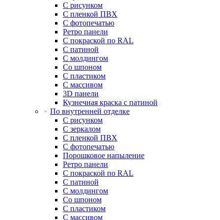
С рисунком
С пленкой ПВХ
С фотопечатью
Ретро панели
С покраской по RAL
С патиной
С молдингом
Со шпоном
С пластиком
С массивом
3D панели
Кузнечная краска с патиной
По внутренней отделке
С рисунком
С зеркалом
С пленкой ПВХ
С фотопечатью
Порошковое напыление
Ретро панели
С покраской по RAL
С патиной
С молдингом
Со шпоном
С пластиком
С массивом