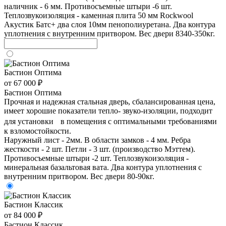
наличник - 6 мм. Противосъемные штыри -6 шт.
Теплозвукоизоляция - каменная плита 50 мм Rockwool
Акустик Батс+ два слоя 10мм пенополиуретана. Два контура
уплотнения с внутренним притвором. Вес двери 8340-350кг.
Бастион Оптима
от 67 000 ₽
Бастион Оптима
Прочная и надежная стальная дверь, сбалансированная цена,
имеет хорошие показатели тепло- звуко-изоляции, подходит
для установки в помещения с оптимальными требованиями
к взломостойкости.
Наружный лист - 2мм. В области замков - 4 мм. Ребра
жесткости - 2 шт. Петли - 3 шт. (производство Мэттем).
Противосъемные штыри -2 шт. Теплозвукоизоляция -
минеральная базальтовая вата. Два контура уплотнения с
внутренним притвором. Вес двери 80-90кг.
Бастион Классик
от 84 000 ₽
Бастион Классик