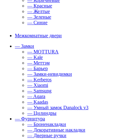
— Коричневые
— Красные
— Желтые
— Зеленые
— Синие
Межкомнатные двери
— Замки
— MOTTURA
— Kale
— Меттэм
— Барьер
— Замки-невидимки
— Kerberos
— Xiaomi
— Samsung
— Aqara
— Kaadas
— Умный замок Danalock v3
— Цилиндры
— Фурнитура
— Броненакладки
— Декоративные накладки
— Дверные ручки