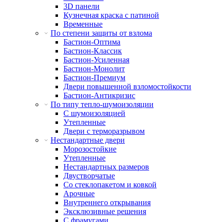
3D панели
Кузнечная краска с патиной
Временные
По степени защиты от взлома
Бастион-Оптима
Бастион-Классик
Бастион-Усиленная
Бастион-Монолит
Бастион-Премиум
Двери повышенной взломостойкости
Бастион-Антикризис
По типу тепло-шумоизоляции
С шумоизоляцией
Утепленные
Двери с терморазрывом
Нестандартные двери
Морозостойкие
Утепленные
Нестандартных размеров
Двустворчатые
Со стеклопакетом и ковкой
Арочные
Внутреннего открывания
Эксклюзивные решения
С фрамугами