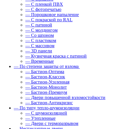
— С пленкой ПВХ
— С фотопечатью
— Порошковое напыление
— С покраской по RAL
— С патиной
— С молдингом
— Со шпоном
— С пластиком
— С массивом
— 3D панели
— Кузнечная краска с патиной
— Временные
— По степени защиты от взлома
— Бастион-Оптима
— Бастион-Классик
— Бастион-Усиленная
— Бастион-Монолит
— Бастион-Премиум
— Двери повышенной взломостойкости
— Бастион-Антикризис
— По типу тепло-шумоизоляции
— С шумоизоляцией
— Утепленные
— Двери с терморазрывом
— Нестандартные двери