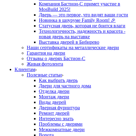
Компания Бастион-С примет участие в
MosBuild 2025!
Дверь — это первое, что видят ваши гости
Новинка в шоуруме Family Room! 🎉
Статусная дверь, которая не боится влаги
Технологичность, надежность и красота -
новая дверь на выставке
Выставка дверей в Бибирево
Наши сертификаты на металлические двери
Гарантия на двери
Отзывы о дверях Бастион-С
Живая фотолента
Клиентам
Полезные статьи
Как выбрать дверь
Двери для частного дома
Отделка двери
Монтаж двери
Виды дверей
Дверная фурнитура
Ремонт дверей
Интересно знать
Проблемы с дверями
Межкомнатные двери
Ворота