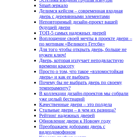
Smart-зеркало
Делимся кейсом – современная входная
дверь с деревянными элементами
Неповторимый дизайн-проект вашей
будущей двери
ТОП-5 самых надежных дверей
Воплощение своей мечты в проекте двери –
по мотивам «Великого Гетсби»
Для того чтобы открыть дверь, больше не
нужен ключ!
Дверь, которая излучает неподвластную
времени красоту
Просто о том, что такое «взломостойкая
дверь» и как ее выбрать
Почему бы не выбрать дверь по своему
темпераменту?
В коллекции дизайн-проектов мы собрали
уже целый бестиарий
Качественные двери – это полдела
Стальные двери – в чем их разница?
Рейтинг надежных дверей
Обновление двери к Новому году
Преображаем доборами дверь с
видеодомофоном