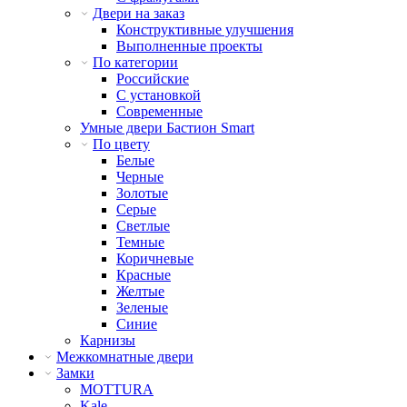
Двери на заказ
Конструктивные улучшения
Выполненные проекты
По категории
Российские
С установкой
Современные
Умные двери Бастион Smart
По цвету
Белые
Черные
Золотые
Серые
Светлые
Темные
Коричневые
Красные
Желтые
Зеленые
Синие
Карнизы
Межкомнатные двери
Замки
MOTTURA
Kale