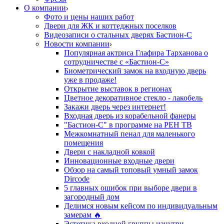
О компании
Фото и цены наших работ
Двери для ЖК и коттеджных поселков
Видеозаписи о стальных дверях Бастион-С
Новости компании
Популярная актриса Глафира Тарханова о
сотрудничестве с «Бастион-С»
Биометрический замок на входную дверь
уже в продаже!
Открытие выставок в регионах
Цветное декоративное стекло - лакобель
Закажи дверь через интернет!
Входная дверь из корабельной фанеры
"Бастион-С" в программе на РЕН ТВ
Межкомнатный пенал для маленького
помещения
Двери с накладной ковкой
Инновационные входные двери
Обзор на самый топовый умный замок
Dircode
5 главных ошибок при выборе двери в
загородный дом
Делимся новым кейсом по индивидуальным
замерам 🔥
Эстетика входной группы изнутри