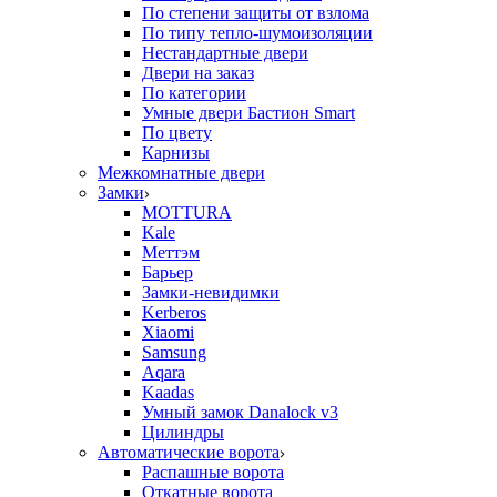
По степени защиты от взлома
По типу тепло-шумоизоляции
Нестандартные двери
Двери на заказ
По категории
Умные двери Бастион Smart
По цвету
Карнизы
Межкомнатные двери
Замки
MOTTURA
Kale
Меттэм
Барьер
Замки-невидимки
Kerberos
Xiaomi
Samsung
Aqara
Kaadas
Умный замок Danalock v3
Цилиндры
Автоматические ворота
Распашные ворота
Откатные ворота