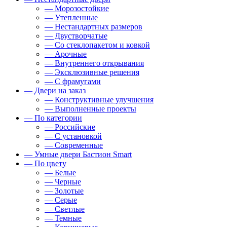
— Морозостойкие
— Утепленные
— Нестандартных размеров
— Двустворчатые
— Со стеклопакетом и ковкой
— Арочные
— Внутреннего открывания
— Эксклюзивные решения
— С фрамугами
— Двери на заказ
— Конструктивные улучшения
— Выполненные проекты
— По категории
— Российские
— С установкой
— Современные
— Умные двери Бастион Smart
— По цвету
— Белые
— Черные
— Золотые
— Серые
— Светлые
— Темные