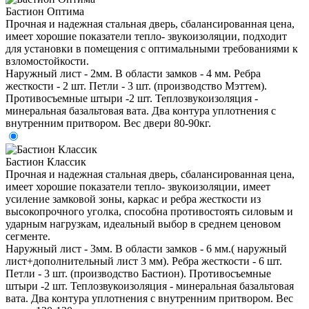
Бастион Оптима
Прочная и надежная стальная дверь, сбалансированная цена,
имеет хорошие показатели тепло- звукоизоляции, подходит
для установки в помещения с оптимальными требованиями к
взломостойкости.
Наружный лист - 2мм. В области замков - 4 мм. Ребра
жесткости - 2 шт. Петли - 3 шт. (производство Мэттем).
Противосъемные штыри -2 шт. Теплозвукоизоляция -
минеральная базальтовая вата. Два контура уплотнения с
внутренним притвором. Вес двери 80-90кг.
Бастион Классик
Прочная и надежная стальная дверь, сбалансированная цена,
имеет хорошие показатели тепло- звукоизоляции, имеет
усиление замковой зоны, каркас и ребра жесткости из
высокопрочного уголка, способна противостоять силовым и
ударным нагрузкам, идеальный выбор в среднем ценовом
сегменте.
Наружный лист - 3мм. В области замков - 6 мм.( наружный
лист+дополнительный лист 3 мм). Ребра жесткости - 6 шт.
Петли - 3 шт. (производство Бастион). Противосъемные
штыри -2 шт. Теплозвукоизоляция - минеральная базальтовая
вата. Два контура уплотнения с внутренним притвором. Вес