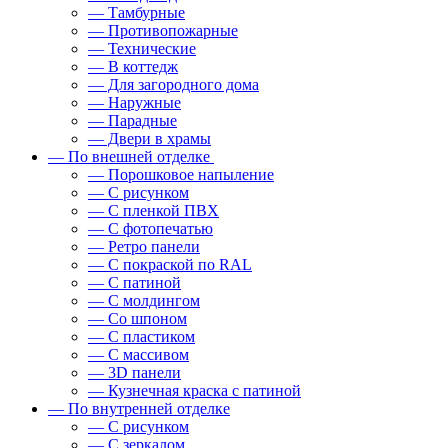
— Тамбурные
— Противопожарные
— Технические
— В коттедж
— Для загородного дома
— Наружные
— Парадные
— Двери в храмы
— По внешней отделке
— Порошковое напыление
— С рисунком
— С пленкой ПВХ
— С фотопечатью
— Ретро панели
— С покраской по RAL
— С патиной
— С молдингом
— Со шпоном
— С пластиком
— С массивом
— 3D панели
— Кузнечная краска с патиной
— По внутренней отделке
— С рисунком
— С зеркалом