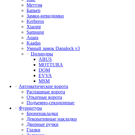
Меттэм
Барьер
Замки-невидимки
Kerberos
Xiaomi
Samsung
Aqara
Kaadas
Умный замок Danalock v3
Цилиндры
ABUS
MOTTURA
DOM
EVVA
MSM
Автоматические ворота
Распашные ворота
Откатные ворота
Подъемно-секционные
Фурнитура
Броненакладки
Декоративные накладки
Дверные ручки
Глазки