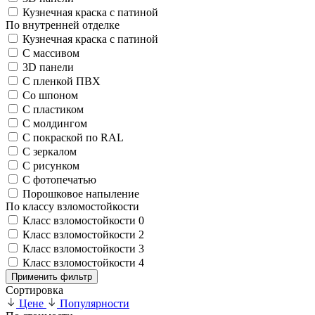
Кузнечная краска с патиной
По внутренней отделке
Кузнечная краска с патиной
С массивом
3D панели
С пленкой ПВХ
Со шпоном
С пластиком
С молдингом
С покраской по RAL
С зеркалом
С рисунком
С фотопечатью
Порошковое напыление
По классу взломостойкости
Класс взломостойкости 0
Класс взломостойкости 2
Класс взломостойкости 3
Класс взломостойкости 4
Применить фильтр
Сортировка
Цене
Популярности