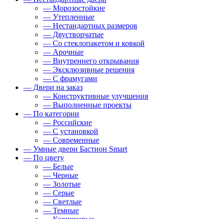
— Морозостойкие
— Утепленные
— Нестандартных размеров
— Двустворчатые
— Со стеклопакетом и ковкой
— Арочные
— Внутреннего открывания
— Эксклюзивные решения
— С фрамугами
— Двери на заказ
— Конструктивные улучшения
— Выполненные проекты
— По категории
— Российские
— С установкой
— Современные
— Умные двери Бастион Smart
— По цвету
— Белые
— Черные
— Золотые
— Серые
— Светлые
— Темные