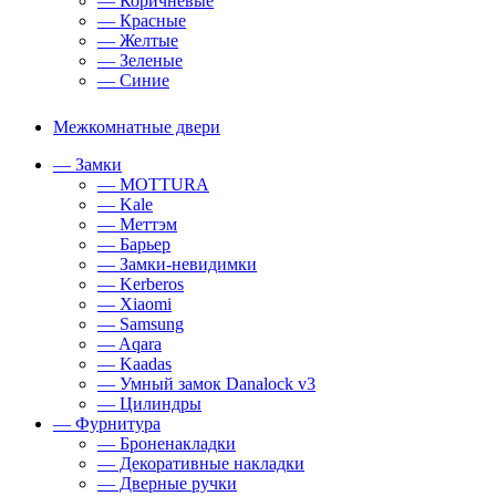
— Коричневые
— Красные
— Желтые
— Зеленые
— Синие
Межкомнатные двери
— Замки
— MOTTURA
— Kale
— Меттэм
— Барьер
— Замки-невидимки
— Kerberos
— Xiaomi
— Samsung
— Aqara
— Kaadas
— Умный замок Danalock v3
— Цилиндры
— Фурнитура
— Броненакладки
— Декоративные накладки
— Дверные ручки