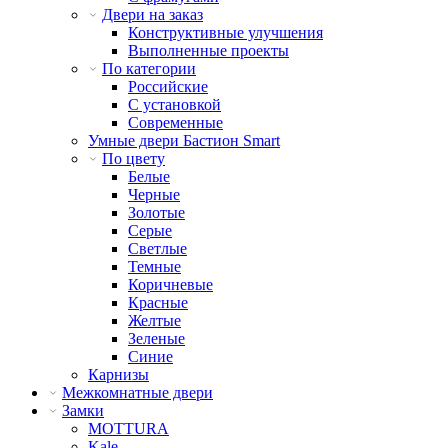
Двери на заказ
Конструктивные улучшения
Выполненные проекты
По категории
Российские
С установкой
Современные
Умные двери Бастион Smart
По цвету
Белые
Черные
Золотые
Серые
Светлые
Темные
Коричневые
Красные
Желтые
Зеленые
Синие
Карнизы
Межкомнатные двери
Замки
MOTTURA
Kale