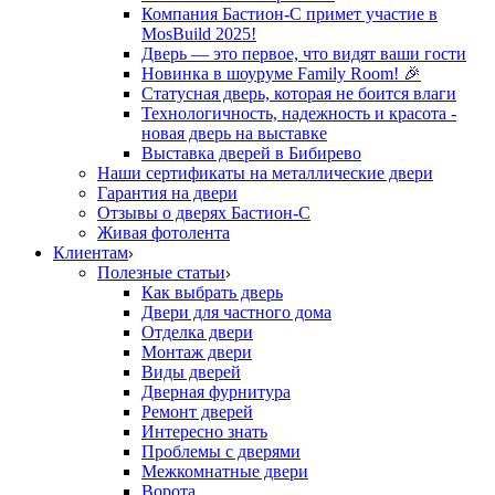
Компания Бастион-С примет участие в
MosBuild 2025!
Дверь — это первое, что видят ваши гости
Новинка в шоуруме Family Room! 🎉
Статусная дверь, которая не боится влаги
Технологичность, надежность и красота -
новая дверь на выставке
Выставка дверей в Бибирево
Наши сертификаты на металлические двери
Гарантия на двери
Отзывы о дверях Бастион-С
Живая фотолента
Клиентам
Полезные статьи
Как выбрать дверь
Двери для частного дома
Отделка двери
Монтаж двери
Виды дверей
Дверная фурнитура
Ремонт дверей
Интересно знать
Проблемы с дверями
Межкомнатные двери
Ворота