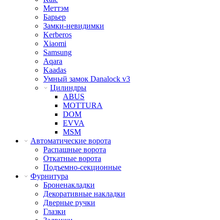
Меттэм
Барьер
Замки-невидимки
Kerberos
Xiaomi
Samsung
Aqara
Kaadas
Умный замок Danalock v3
Цилиндры
ABUS
MOTTURA
DOM
EVVA
MSM
Автоматические ворота
Распашные ворота
Откатные ворота
Подъемно-секционные
Фурнитура
Броненакладки
Декоративные накладки
Дверные ручки
Глазки