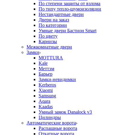
По степени защиты от взлома
По типу тепло-шумоизоляции
Нестандартные двери
Двери на заказ
По категории
Умные двери Бастион Smart
По цвету
Карнизы
Межкомнатные двери
Замки
MOTTURA
Kale
Меттэм
Барьер
Замки-невидимки
Kerberos
Xiaomi
Samsung
Aqara
Kaadas
Умный замок Danalock v3
Цилиндры
Автоматические ворота
Распашные ворота
Откатные ворота