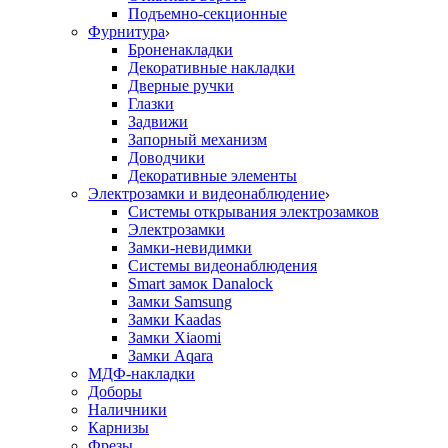
Подъемно-секционные
Фурнитура
Броненакладки
Декоративные накладки
Дверные ручки
Глазки
Задвижи
Запорный механизм
Доводчики
Декоративные элементы
Электрозамки и видеонаблюдение
Системы открывания электрозамков
Электрозамки
Замки-невидимки
Системы видеонаблюдения
Smart замок Danalock
Замки Samsung
Замки Kaadas
Замки Xiaomi
Замки Aqara
МДФ-накладки
Доборы
Наличники
Карнизы
Фрезы