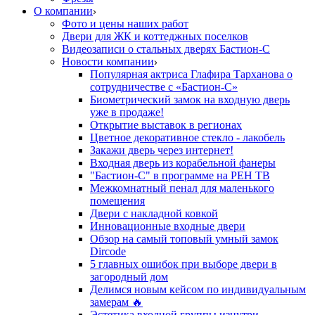
О компании
Фото и цены наших работ
Двери для ЖК и коттеджных поселков
Видеозаписи о стальных дверях Бастион-С
Новости компании
Популярная актриса Глафира Тарханова о
сотрудничестве с «Бастион-С»
Биометрический замок на входную дверь
уже в продаже!
Открытие выставок в регионах
Цветное декоративное стекло - лакобель
Закажи дверь через интернет!
Входная дверь из корабельной фанеры
"Бастион-С" в программе на РЕН ТВ
Межкомнатный пенал для маленького
помещения
Двери с накладной ковкой
Инновационные входные двери
Обзор на самый топовый умный замок
Dircode
5 главных ошибок при выборе двери в
загородный дом
Делимся новым кейсом по индивидуальным
замерам 🔥
Эстетика входной группы изнутри