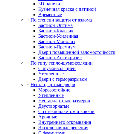
3D панели
Кузнечная краска с патиной
Временные
По степени защиты от взлома
Бастион-Оптима
Бастион-Классик
Бастион-Усиленная
Бастион-Монолит
Бастион-Премиум
Двери повышенной взломостойкости
Бастион-Антикризис
По типу тепло-шумоизоляции
С шумоизоляцией
Утепленные
Двери с терморазрывом
Нестандартные двери
Морозостойкие
Утепленные
Нестандартных размеров
Двустворчатые
Со стеклопакетом и ковкой
Арочные
Внутреннего открывания
Эксклюзивные решения
С фрамугами