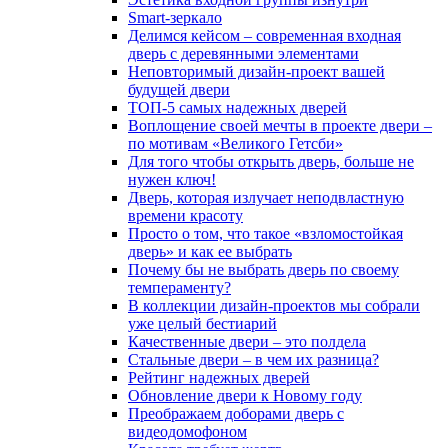
Smart-зеркало
Делимся кейсом – современная входная
дверь с деревянными элементами
Неповторимый дизайн-проект вашей
будущей двери
ТОП-5 самых надежных дверей
Воплощение своей мечты в проекте двери –
по мотивам «Великого Гетсби»
Для того чтобы открыть дверь, больше не
нужен ключ!
Дверь, которая излучает неподвластную
времени красоту
Просто о том, что такое «взломостойкая
дверь» и как ее выбрать
Почему бы не выбрать дверь по своему
темпераменту?
В коллекции дизайн-проектов мы собрали
уже целый бестиарий
Качественные двери – это полдела
Стальные двери – в чем их разница?
Рейтинг надежных дверей
Обновление двери к Новому году
Преображаем доборами дверь с
видеодомофоном