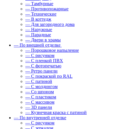
— Тамбурные
— Противопожарные
— Технические
— В коттедж
— Для загородного дома
— Наружные
— Парадные
— Двери в храмы
— По внешней отделке
— Порошковое напыление
— С рисунком
— С пленкой ПВХ
— С фотопечатью
— Ретро панели
— С покраской по RAL
— С патиной
— С молдингом
— Со шпоном
— С пластиком
— С массивом
— 3D панели
— Кузнечная краска с патиной
— По внутренней отделке
— С рисунком
— С зеркалом