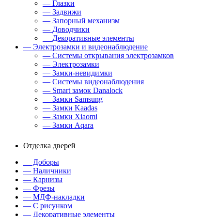
— Глазки
— Задвижи
— Запорный механизм
— Доводчики
— Декоративные элементы
— Электрозамки и видеонаблюдение
— Системы открывания электрозамков
— Электрозамки
— Замки-невидимки
— Системы видеонаблюдения
— Smart замок Danalock
— Замки Samsung
— Замки Kaadas
— Замки Xiaomi
— Замки Aqara
Отделка дверей
— Доборы
— Наличники
— Карнизы
— Фрезы
— МДФ-накладки
— С рисунком
— Декоративные элементы