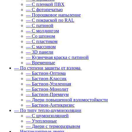
— С пленкой ПВХ
— С фотопечатью
— Порошковое напыление
— С покраской по RAL
— С патиной
— С молдингом
— Со шпоном
— С пластиком
— С массивом
— 3D панели
— Кузнечная краска с патиной
— Временные
— По степени защиты от взлома
— Бастион-Оптима
— Бастион-Классик
— Бастион-Усиленная
— Бастион-Монолит
— Бастион-Премиум
— Двери повышенной взломостойкости
— Бастион-Антикризис
— По типу тепло-шумоизоляции
— С шумоизоляцией
— Утепленные
— Двери с терморазрывом
— Нестандартные двери