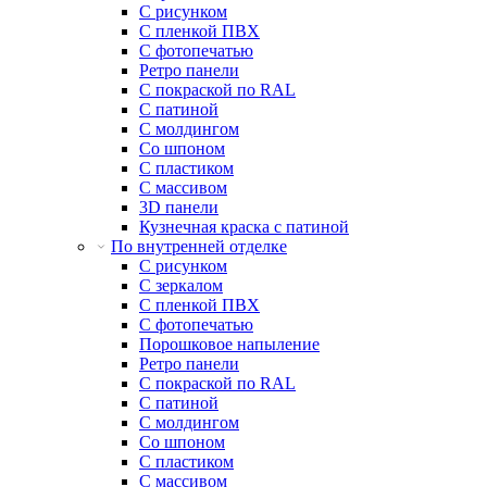
С рисунком
С пленкой ПВХ
С фотопечатью
Ретро панели
С покраской по RAL
С патиной
С молдингом
Со шпоном
С пластиком
С массивом
3D панели
Кузнечная краска с патиной
По внутренней отделке
С рисунком
С зеркалом
С пленкой ПВХ
С фотопечатью
Порошковое напыление
Ретро панели
С покраской по RAL
С патиной
С молдингом
Со шпоном
С пластиком
С массивом