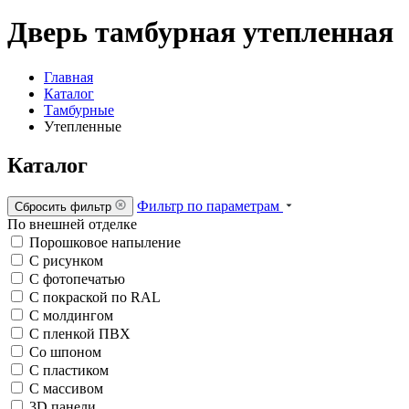
Дверь тамбурная утепленная
Главная
Каталог
Тамбурные
Утепленные
Каталог
Фильтр по параметрам
Сбросить фильтр
По внешней отделке
Порошковое напыление
С рисунком
С фотопечатью
С покраской по RAL
С молдингом
С пленкой ПВХ
Со шпоном
С пластиком
С массивом
3D панели