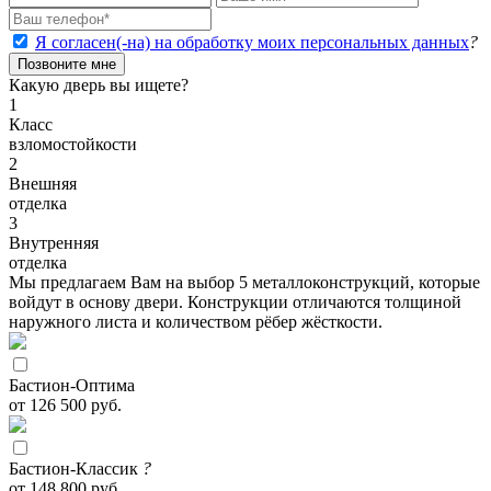
Я согласен(-на) на обработку моих персональных данных
?
Позвоните мне
Какую дверь вы ищете?
1
Класс
взломостойкости
2
Внешняя
отделка
3
Внутренняя
отделка
Мы предлагаем Вам на выбор 5 металлоконструкций, которые
войдут в основу двери. Конструкции отличаются толщиной
наружного листа и количеством рёбер жёсткости.
Бастион-Оптима
от 126 500 руб.
Бастион-Классик
?
от 148 800 руб.