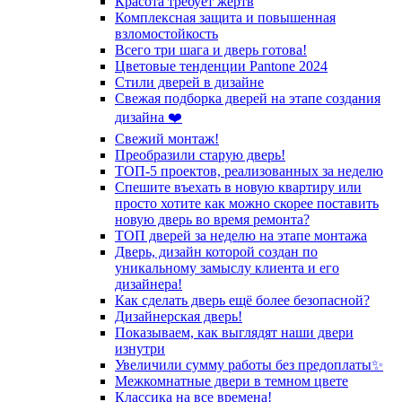
Красота требует жертв
Комплексная защита и повышенная
взломостойкость
Всего три шага и дверь готова!
Цветовые тенденции Pantone 2024
Стили дверей в дизайне
Свежая подборка дверей на этапе создания
дизайна ❤️
Свежий монтаж!
Преобразили старую дверь!
ТОП-5 проектов, реализованных за неделю
Спешите въехать в новую квартиру или
просто хотите как можно скорее поставить
новую дверь во время ремонта?
ТОП дверей за неделю на этапе монтажа
Дверь, дизайн которой создан по
уникальному замыслу клиента и его
дизайнера!
Как сделать дверь ещё более безопасной?
Дизайнерская дверь!
Показываем, как выглядят наши двери
изнутри
Увеличили сумму работы без предоплаты✨
Межкомнатные двери в темном цвете
Классика на все времена!