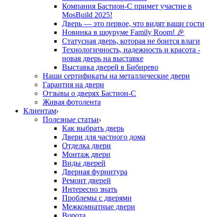
Компания Бастион-С примет участие в
MosBuild 2025!
Дверь — это первое, что видят ваши гости
Новинка в шоуруме Family Room! 🎉
Статусная дверь, которая не боится влаги
Технологичность, надежность и красота -
новая дверь на выставке
Выставка дверей в Бибирево
Наши сертификаты на металлические двери
Гарантия на двери
Отзывы о дверях Бастион-С
Живая фотолента
Клиентам
Полезные статьи
Как выбрать дверь
Двери для частного дома
Отделка двери
Монтаж двери
Виды дверей
Дверная фурнитура
Ремонт дверей
Интересно знать
Проблемы с дверями
Межкомнатные двери
Ворота