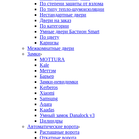
По степени защиты от взлома
По типу тепло-шумоизоляции
Нестандартные двери
Двери на заказ
По категории
Умные двери Бастион Smart
По цвету
Карнизы
Межкомнатные двери
Замки
MOTTURA
Kale
Меттэм
Барьер
Замки-невидимки
Kerberos
Xiaomi
Samsung
Aqara
Kaadas
Умный замок Danalock v3
Цилиндры
Автоматические ворота
Распашные ворота
Откатные ворота