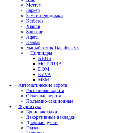
Меттэм
Барьер
Замки-невидимки
Kerberos
Xiaomi
Samsung
Aqara
Kaadas
Умный замок Danalock v3
Цилиндры
ABUS
MOTTURA
DOM
EVVA
MSM
Автоматические ворота
Распашные ворота
Откатные ворота
Подъемно-секционные
Фурнитура
Броненакладки
Декоративные накладки
Дверные ручки
Глазки