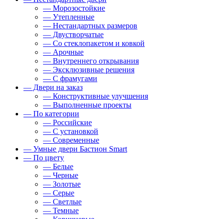
— Морозостойкие
— Утепленные
— Нестандартных размеров
— Двустворчатые
— Со стеклопакетом и ковкой
— Арочные
— Внутреннего открывания
— Эксклюзивные решения
— С фрамугами
— Двери на заказ
— Конструктивные улучшения
— Выполненные проекты
— По категории
— Российские
— С установкой
— Современные
— Умные двери Бастион Smart
— По цвету
— Белые
— Черные
— Золотые
— Серые
— Светлые
— Темные