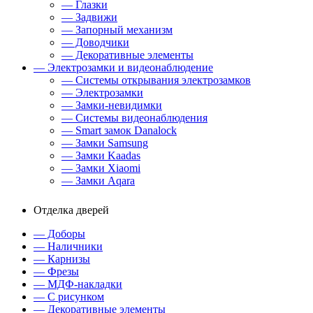
— Глазки
— Задвижи
— Запорный механизм
— Доводчики
— Декоративные элементы
— Электрозамки и видеонаблюдение
— Системы открывания электрозамков
— Электрозамки
— Замки-невидимки
— Системы видеонаблюдения
— Smart замок Danalock
— Замки Samsung
— Замки Kaadas
— Замки Xiaomi
— Замки Aqara
Отделка дверей
— Доборы
— Наличники
— Карнизы
— Фрезы
— МДФ-накладки
— С рисунком
— Декоративные элементы