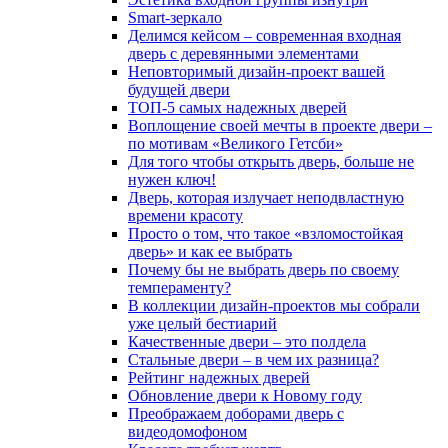
Smart-зеркало
Делимся кейсом – современная входная
дверь с деревянными элементами
Неповторимый дизайн-проект вашей
будущей двери
ТОП-5 самых надежных дверей
Воплощение своей мечты в проекте двери –
по мотивам «Великого Гетсби»
Для того чтобы открыть дверь, больше не
нужен ключ!
Дверь, которая излучает неподвластную
времени красоту
Просто о том, что такое «взломостойкая
дверь» и как ее выбрать
Почему бы не выбрать дверь по своему
темпераменту?
В коллекции дизайн-проектов мы собрали
уже целый бестиарий
Качественные двери – это полдела
Стальные двери – в чем их разница?
Рейтинг надежных дверей
Обновление двери к Новому году
Преображаем доборами дверь с
видеодомофоном