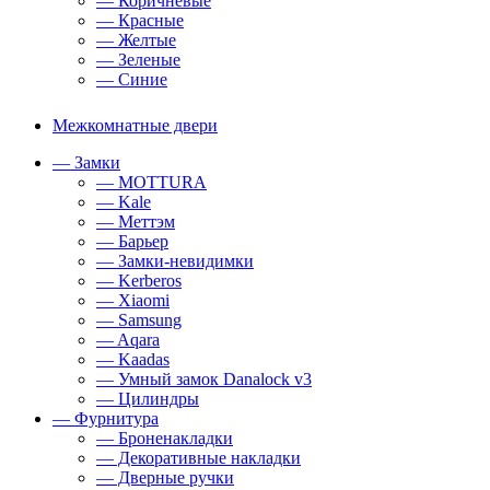
— Коричневые
— Красные
— Желтые
— Зеленые
— Синие
Межкомнатные двери
— Замки
— MOTTURA
— Kale
— Меттэм
— Барьер
— Замки-невидимки
— Kerberos
— Xiaomi
— Samsung
— Aqara
— Kaadas
— Умный замок Danalock v3
— Цилиндры
— Фурнитура
— Броненакладки
— Декоративные накладки
— Дверные ручки