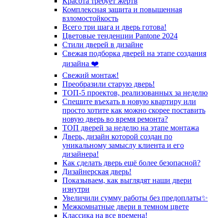
Красота требует жертв
Комплексная защита и повышенная
взломостойкость
Всего три шага и дверь готова!
Цветовые тенденции Pantone 2024
Стили дверей в дизайне
Свежая подборка дверей на этапе создания
дизайна ❤️
Свежий монтаж!
Преобразили старую дверь!
ТОП-5 проектов, реализованных за неделю
Спешите въехать в новую квартиру или
просто хотите как можно скорее поставить
новую дверь во время ремонта?
ТОП дверей за неделю на этапе монтажа
Дверь, дизайн которой создан по
уникальному замыслу клиента и его
дизайнера!
Как сделать дверь ещё более безопасной?
Дизайнерская дверь!
Показываем, как выглядят наши двери
изнутри
Увеличили сумму работы без предоплаты✨
Межкомнатные двери в темном цвете
Классика на все времена!