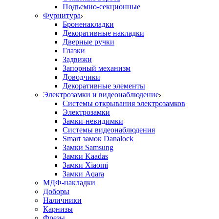
Подъемно-секционные
Фурнитура
Броненакладки
Декоративные накладки
Дверные ручки
Глазки
Задвижи
Запорный механизм
Доводчики
Декоративные элементы
Электрозамки и видеонаблюдение
Системы открывания электрозамков
Электрозамки
Замки-невидимки
Системы видеонаблюдения
Smart замок Danalock
Замки Samsung
Замки Kaadas
Замки Xiaomi
Замки Aqara
МДФ-накладки
Доборы
Наличники
Карнизы
Фрезы