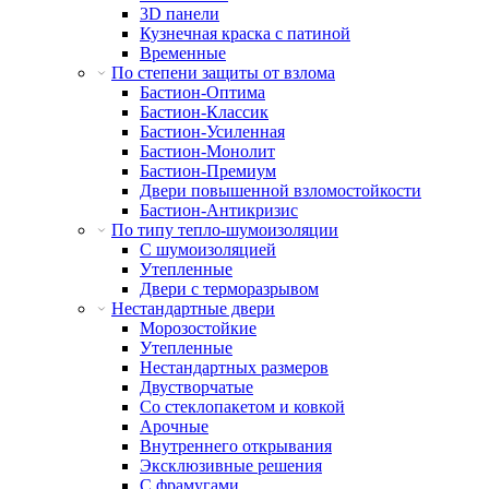
3D панели
Кузнечная краска с патиной
Временные
По степени защиты от взлома
Бастион-Оптима
Бастион-Классик
Бастион-Усиленная
Бастион-Монолит
Бастион-Премиум
Двери повышенной взломостойкости
Бастион-Антикризис
По типу тепло-шумоизоляции
С шумоизоляцией
Утепленные
Двери с терморазрывом
Нестандартные двери
Морозостойкие
Утепленные
Нестандартных размеров
Двустворчатые
Со стеклопакетом и ковкой
Арочные
Внутреннего открывания
Эксклюзивные решения
С фрамугами