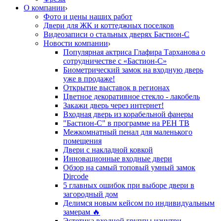
О компании
Фото и цены наших работ
Двери для ЖК и коттеджных поселков
Видеозаписи о стальных дверях Бастион-С
Новости компании
Популярная актриса Глафира Тарханова о
сотрудничестве с «Бастион-С»
Биометрический замок на входную дверь
уже в продаже!
Открытие выставок в регионах
Цветное декоративное стекло - лакобель
Закажи дверь через интернет!
Входная дверь из корабельной фанеры
"Бастион-С" в программе на РЕН ТВ
Межкомнатный пенал для маленького
помещения
Двери с накладной ковкой
Инновационные входные двери
Обзор на самый топовый умный замок
Dircode
5 главных ошибок при выборе двери в
загородный дом
Делимся новым кейсом по индивидуальным
замерам 🔥
Эстетика входной группы изнутри