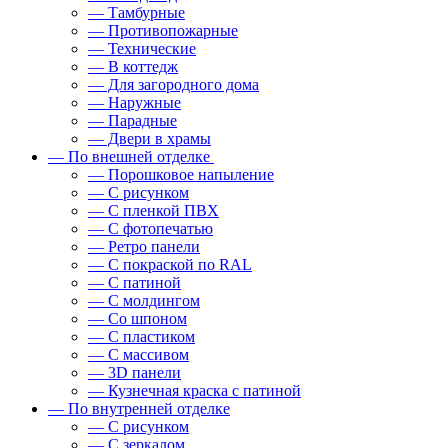
— Тамбурные
— Противопожарные
— Технические
— В коттедж
— Для загородного дома
— Наружные
— Парадные
— Двери в храмы
— По внешней отделке
— Порошковое напыление
— С рисунком
— С пленкой ПВХ
— С фотопечатью
— Ретро панели
— С покраской по RAL
— С патиной
— С молдингом
— Со шпоном
— С пластиком
— С массивом
— 3D панели
— Кузнечная краска с патиной
— По внутренней отделке
— С рисунком
— С зеркалом