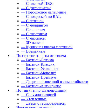
— С пленкой ПВХ
— С фотопечатью
— Порошковое напыление
— С покраской по RAL
— С патиной
— С молдингом
— Со шпоном
— С пластиком
— С массивом
— 3D панели
— Кузнечная краска с патиной
— Временные
— По степени защиты от взлома
— Бастион-Оптима
— Бастион-Классик
— Бастион-Усиленная
— Бастион-Монолит
— Бастион-Премиум
— Двери повышенной взломостойкости
— Бастион-Антикризис
— По типу тепло-шумоизоляции
— С шумоизоляцией
— Утепленные
— Двери с терморазрывом
— Нестандартные двери