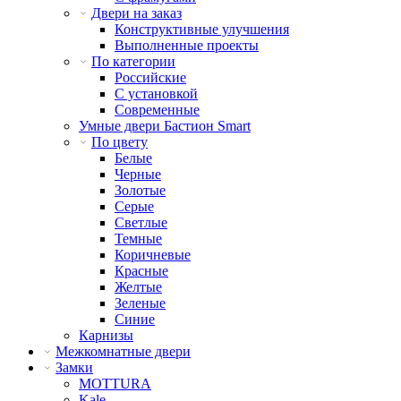
Двери на заказ
Конструктивные улучшения
Выполненные проекты
По категории
Российские
С установкой
Современные
Умные двери Бастион Smart
По цвету
Белые
Черные
Золотые
Серые
Светлые
Темные
Коричневые
Красные
Желтые
Зеленые
Синие
Карнизы
Межкомнатные двери
Замки
MOTTURA
Kale