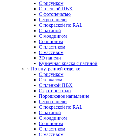
С рисунком
С пленкой ПВХ
С фотопечатью
Ретро панели
С покраской по RAL
С патиной
С молдингом
Со шпоном
С пластиком
С массивом
3D панели
Кузнечная краска с патиной
По внутренней отделке
С рисунком
С зеркалом
С пленкой ПВХ
С фотопечатью
Порошковое напыление
Ретро панели
С покраской по RAL
С патиной
С молдингом
Со шпоном
С пластиком
С массивом