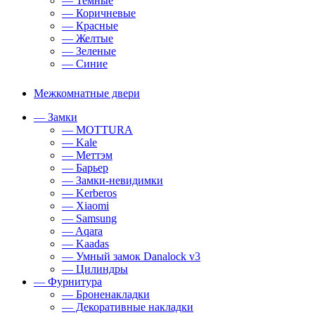
— Темные
— Коричневые
— Красные
— Желтые
— Зеленые
— Синие
Межкомнатные двери
— Замки
— MOTTURA
— Kale
— Меттэм
— Барьер
— Замки-невидимки
— Kerberos
— Xiaomi
— Samsung
— Aqara
— Kaadas
— Умный замок Danalock v3
— Цилиндры
— Фурнитура
— Броненакладки
— Декоративные накладки