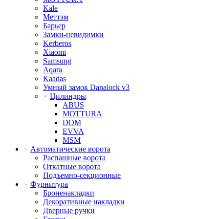
Kale
Меттэм
Барьер
Замки-невидимки
Kerberos
Xiaomi
Samsung
Aqara
Kaadas
Умный замок Danalock v3
Цилиндры
ABUS
MOTTURA
DOM
EVVA
MSM
Автоматические ворота
Распашные ворота
Откатные ворота
Подъемно-секционные
Фурнитура
Броненакладки
Декоративные накладки
Дверные ручки