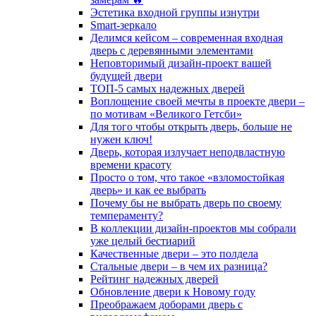
Эстетика входной группы изнутри
Smart-зеркало
Делимся кейсом – современная входная
дверь с деревянными элементами
Неповторимый дизайн-проект вашей
будущей двери
ТОП-5 самых надежных дверей
Воплощение своей мечты в проекте двери –
по мотивам «Великого Гетсби»
Для того чтобы открыть дверь, больше не
нужен ключ!
Дверь, которая излучает неподвластную
времени красоту
Просто о том, что такое «взломостойкая
дверь» и как ее выбрать
Почему бы не выбрать дверь по своему
темпераменту?
В коллекции дизайн-проектов мы собрали
уже целый бестиарий
Качественные двери – это полдела
Стальные двери – в чем их разница?
Рейтинг надежных дверей
Обновление двери к Новому году
Преображаем доборами дверь с