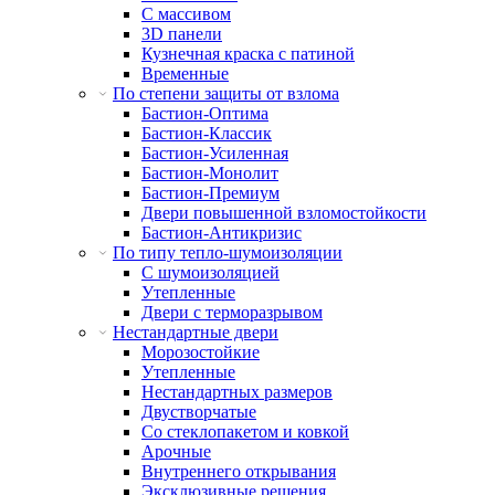
С массивом
3D панели
Кузнечная краска с патиной
Временные
По степени защиты от взлома
Бастион-Оптима
Бастион-Классик
Бастион-Усиленная
Бастион-Монолит
Бастион-Премиум
Двери повышенной взломостойкости
Бастион-Антикризис
По типу тепло-шумоизоляции
С шумоизоляцией
Утепленные
Двери с терморазрывом
Нестандартные двери
Морозостойкие
Утепленные
Нестандартных размеров
Двустворчатые
Со стеклопакетом и ковкой
Арочные
Внутреннего открывания
Эксклюзивные решения