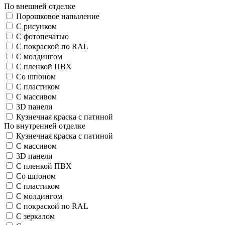
По внешней отделке
Порошковое напыление
С рисунком
С фотопечатью
С покраской по RAL
С молдингом
С пленкой ПВХ
Со шпоном
С пластиком
С массивом
3D панели
Кузнечная краска с патиной
По внутренней отделке
Кузнечная краска с патиной
С массивом
3D панели
С пленкой ПВХ
Со шпоном
С пластиком
С молдингом
С покраской по RAL
С зеркалом