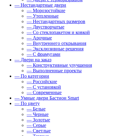
— Нестандартные двери
— Морозостойкие
— Утепленные
— Нестандартных размеров
— Двустворчатые
— Со стеклопакетом и ковкой
— Арочные
— Внутреннего открывания
— Эксклюзивные решения
— С фрамугами
— Двери на заказ
— Конструктивные улучшения
— Выполненные проекты
— По категории
— Российские
— С установкой
— Современные
— Умные двери Бастион Smart
— По цвету
— Белые
— Черные
— Золотые
— Серые
— Светлые