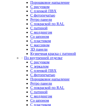
Порошковое напыление
С рисунком
С пленкой ПВХ
С фотопечатью
Ретро панели
С покраской по RAL
С патиной
С молдингом
Со шпоном
С пластиком
С массивом
3D панели
Кузнечная краска с патиной
По внутренней отделке
С рисунком
С зеркалом
С пленкой ПВХ
С фотопечатью
Порошковое напыление
Ретро панели
С покраской по RAL
С патиной
С молдингом
Со шпоном
С пластиком