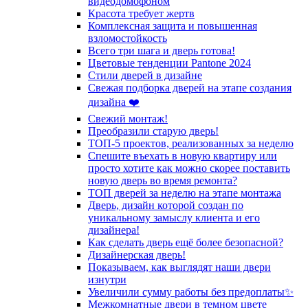
видеодомофоном
Красота требует жертв
Комплексная защита и повышенная
взломостойкость
Всего три шага и дверь готова!
Цветовые тенденции Pantone 2024
Стили дверей в дизайне
Свежая подборка дверей на этапе создания
дизайна ❤️
Свежий монтаж!
Преобразили старую дверь!
ТОП-5 проектов, реализованных за неделю
Спешите въехать в новую квартиру или
просто хотите как можно скорее поставить
новую дверь во время ремонта?
ТОП дверей за неделю на этапе монтажа
Дверь, дизайн которой создан по
уникальному замыслу клиента и его
дизайнера!
Как сделать дверь ещё более безопасной?
Дизайнерская дверь!
Показываем, как выглядят наши двери
изнутри
Увеличили сумму работы без предоплаты✨
Межкомнатные двери в темном цвете