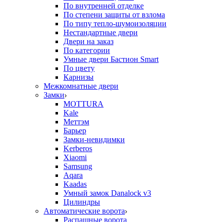
По внутренней отделке
По степени защиты от взлома
По типу тепло-шумоизоляции
Нестандартные двери
Двери на заказ
По категории
Умные двери Бастион Smart
По цвету
Карнизы
Межкомнатные двери
Замки
MOTTURA
Kale
Меттэм
Барьер
Замки-невидимки
Kerberos
Xiaomi
Samsung
Aqara
Kaadas
Умный замок Danalock v3
Цилиндры
Автоматические ворота
Распашные ворота