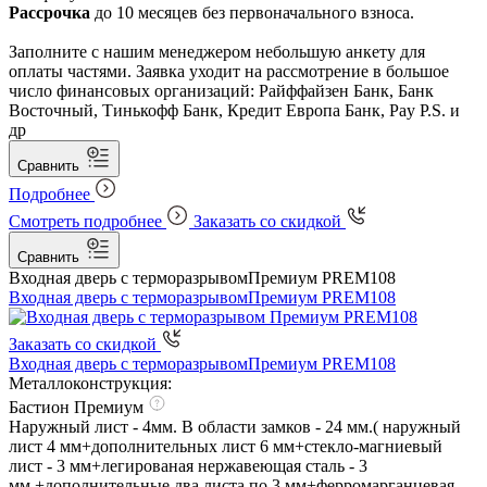
Рассрочка
до 10 месяцев без первоначального взноса.
Заполните с нашим менеджером небольшую анкету для
оплаты частями. Заявка уходит на рассмотрение в большое
число финансовых организаций: Райффайзен Банк, Банк
Восточный, Тинькофф Банк, Кредит Европа Банк, Pay P.S. и
др
Сравнить
Подробнее
Смотреть подробнее
Заказать со скидкой
Сравнить
Входная дверь с терморазрывом
Премиум PREM108
Входная дверь с терморазрывом
Премиум PREM108
Заказать со скидкой
Входная дверь с терморазрывом
Премиум PREM108
Металлоконструкция:
Бастион Премиум
Наружный лист - 4мм. В области замков - 24 мм.( наружный
лист 4 мм+дополнительных лист 6 мм+стекло-магниевый
лист - 3 мм+легированая нержавеющая сталь - 3
мм.+дополнительные два листа по 3 мм+ферромарганцевая