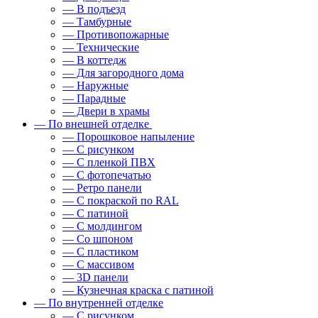
— В подъезд
— Тамбурные
— Противопожарные
— Технические
— В коттедж
— Для загородного дома
— Наружные
— Парадные
— Двери в храмы
— По внешней отделке
— Порошковое напыление
— С рисунком
— С пленкой ПВХ
— С фотопечатью
— Ретро панели
— С покраской по RAL
— С патиной
— С молдингом
— Со шпоном
— С пластиком
— С массивом
— 3D панели
— Кузнечная краска с патиной
— По внутренней отделке
— С рисунком