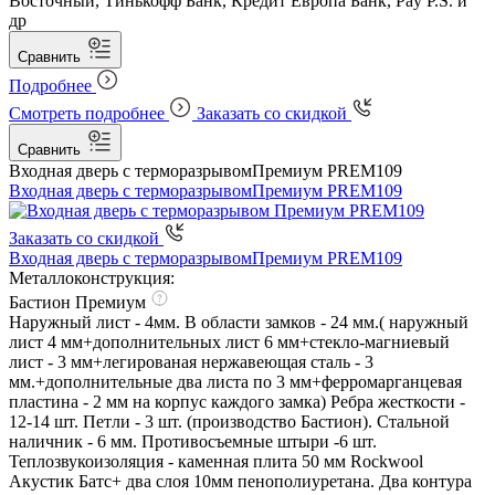
Восточный, Тинькофф Банк, Кредит Европа Банк, Pay P.S. и
др
Сравнить
Подробнее
Смотреть подробнее
Заказать со скидкой
Сравнить
Входная дверь с терморазрывом
Премиум PREM109
Входная дверь с терморазрывом
Премиум PREM109
Заказать со скидкой
Входная дверь с терморазрывом
Премиум PREM109
Металлоконструкция:
Бастион Премиум
Наружный лист - 4мм. В области замков - 24 мм.( наружный
лист 4 мм+дополнительных лист 6 мм+стекло-магниевый
лист - 3 мм+легированая нержавеющая сталь - 3
мм.+дополнительные два листа по 3 мм+ферромарганцевая
пластина - 2 мм на корпус каждого замка) Ребра жесткости -
12-14 шт. Петли - 3 шт. (производство Бастион). Стальной
наличник - 6 мм. Противосъемные штыри -6 шт.
Теплозвукоизоляция - каменная плита 50 мм Rockwool
Акустик Батс+ два слоя 10мм пенополиуретана. Два контура