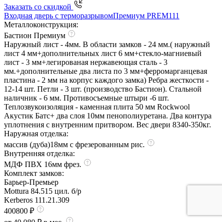
Заказать со скидкой
Входная дверь с терморазрывом
Премиум PREM111
Металлоконструкция:
Бастион Премиум
Наружный лист - 4мм. В области замков - 24 мм.( наружный
лист 4 мм+дополнительных лист 6 мм+стекло-магниевый
лист - 3 мм+легированая нержавеющая сталь - 3
мм.+дополнительные два листа по 3 мм+ферромарганцевая
пластина - 2 мм на корпус каждого замка) Ребра жесткости -
12-14 шт. Петли - 3 шт. (производство Бастион). Стальной
наличник - 6 мм. Противосъемные штыри -6 шт.
Теплозвукоизоляция - каменная плита 50 мм Rockwool
Акустик Батс+ два слоя 10мм пенополиуретана. Два контура
уплотнения с внутренним притвором. Вес двери 8340-350кг.
Наружная отделка:
массив (дуба)18мм с фрезерованным рис.
Внутренняя отделка:
МДФ ПВХ 16мм фрез.
Комплект замков:
Барьер-Премьер
Mottura 84.515 цил. б/р
Kerberos 111.21.309
400800 ₽