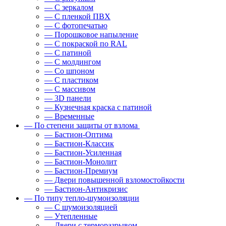
— С зеркалом
— С пленкой ПВХ
— С фотопечатью
— Порошковое напыление
— С покраской по RAL
— С патиной
— С молдингом
— Со шпоном
— С пластиком
— С массивом
— 3D панели
— Кузнечная краска с патиной
— Временные
— По степени защиты от взлома
— Бастион-Оптима
— Бастион-Классик
— Бастион-Усиленная
— Бастион-Монолит
— Бастион-Премиум
— Двери повышенной взломостойкости
— Бастион-Антикризис
— По типу тепло-шумоизоляции
— С шумоизоляцией
— Утепленные
— Двери с терморазрывом