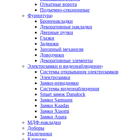
Откатные ворота
Подъемно-секционные
Фурнитура
Броненакладки
Декоративные накладки
Дверные ручки
Глазки
Задвижи
Запорный механизм
Доводчики
Декоративные элементы
Электрозамки и видеонаблюдение
Системы открывания электрозамков
Электрозамки
Замки-невидимки
Системы видеонаблюдения
Smart замок Danalock
Замки Samsung
Замки Kaadas
Замки Xiaomi
Замки Aqara
МДФ-накладки
Доборы
Наличники
Карнизы