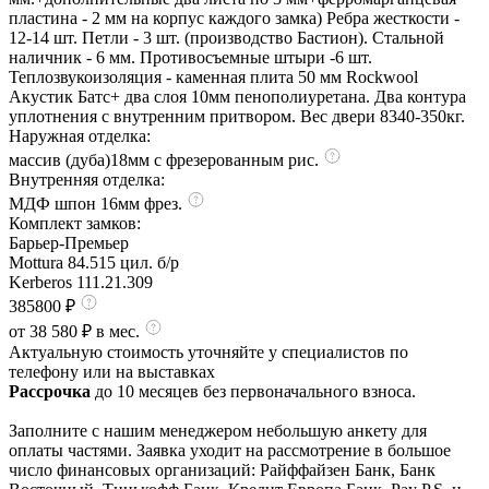
пластина - 2 мм на корпус каждого замка) Ребра жесткости -
12-14 шт. Петли - 3 шт. (производство Бастион). Стальной
наличник - 6 мм. Противосъемные штыри -6 шт.
Теплозвукоизоляция - каменная плита 50 мм Rockwool
Акустик Батс+ два слоя 10мм пенополиуретана. Два контура
уплотнения с внутренним притвором. Вес двери 8340-350кг.
Наружная отделка:
массив (дуба)18мм с фрезерованным рис.
Внутренняя отделка:
МДФ шпон 16мм фрез.
Комплект замков:
Барьер-Премьер
Mottura 84.515 цил. б/р
Kerberos 111.21.309
385800 ₽
от 38 580 ₽ в мес.
Актуальную стоимость уточняйте у специалистов по
телефону или на выставках
Рассрочка
до 10 месяцев без первоначального взноса.
Заполните с нашим менеджером небольшую анкету для
оплаты частями. Заявка уходит на рассмотрение в большое
число финансовых организаций: Райффайзен Банк, Банк