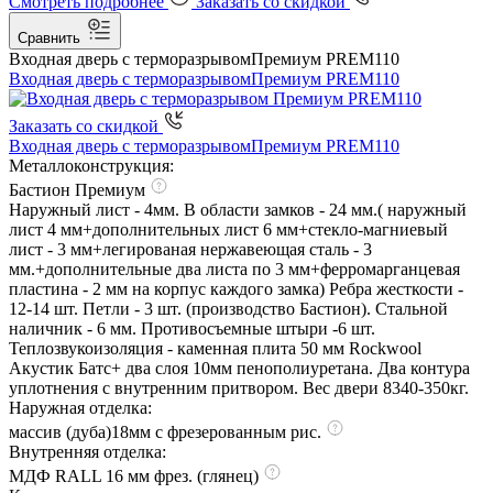
Смотреть подробнее
Заказать со скидкой
Сравнить
Входная дверь с терморазрывом
Премиум PREM110
Входная дверь с терморазрывом
Премиум PREM110
Заказать со скидкой
Входная дверь с терморазрывом
Премиум PREM110
Металлоконструкция:
Бастион Премиум
Наружный лист - 4мм. В области замков - 24 мм.( наружный
лист 4 мм+дополнительных лист 6 мм+стекло-магниевый
лист - 3 мм+легированая нержавеющая сталь - 3
мм.+дополнительные два листа по 3 мм+ферромарганцевая
пластина - 2 мм на корпус каждого замка) Ребра жесткости -
12-14 шт. Петли - 3 шт. (производство Бастион). Стальной
наличник - 6 мм. Противосъемные штыри -6 шт.
Теплозвукоизоляция - каменная плита 50 мм Rockwool
Акустик Батс+ два слоя 10мм пенополиуретана. Два контура
уплотнения с внутренним притвором. Вес двери 8340-350кг.
Наружная отделка:
массив (дуба)18мм с фрезерованным рис.
Внутренняя отделка:
МДФ RALL 16 мм фрез. (глянец)