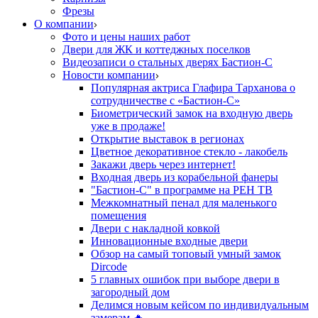
Фрезы
О компании
Фото и цены наших работ
Двери для ЖК и коттеджных поселков
Видеозаписи о стальных дверях Бастион-С
Новости компании
Популярная актриса Глафира Тарханова о
сотрудничестве с «Бастион-С»
Биометрический замок на входную дверь
уже в продаже!
Открытие выставок в регионах
Цветное декоративное стекло - лакобель
Закажи дверь через интернет!
Входная дверь из корабельной фанеры
"Бастион-С" в программе на РЕН ТВ
Межкомнатный пенал для маленького
помещения
Двери с накладной ковкой
Инновационные входные двери
Обзор на самый топовый умный замок
Dircode
5 главных ошибок при выборе двери в
загородный дом
Делимся новым кейсом по индивидуальным
замерам 🔥