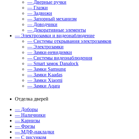
— Дверные ручки
— Глазки
— Задвижи
— Запорный механизм
— Доводчики
— Декоративные элементы
— Электрозамки и видеонаблюдение
— Системы открывания электрозамков
— Электрозамки
— Замки-невидимки
— Системы видеонаблюдения
— Smart замок Danalock
— Замки Samsung
— Замки Kaadas
— Замки Xiaomi
— Замки Aqara
Отделка дверей
— Доборы
— Наличники
— Карнизы
— Фрезы
— МДФ-накладки
— С рисунком