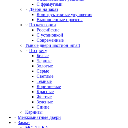
С фрамугами
Двери на заказ
Конструктивные улучшения
Выполненные проекты
По категории
Российские
С установкой
Современные
Умные двери Бастион Smart
По цвету
Белые
Черные
Золотые
Серые
Светлые
Темные
Коричневые
Красные
Желтые
Зеленые
Синие
Карнизы
Межкомнатные двери
Замки
MOTTURA