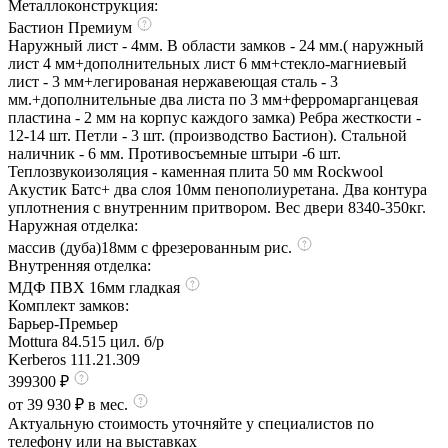
Металлоконструкция:
Бастион Премиум
Наружный лист - 4мм. В области замков - 24 мм.( наружный
лист 4 мм+дополнительных лист 6 мм+стекло-магниевый
лист - 3 мм+легированая нержавеющая сталь - 3
мм.+дополнительные два листа по 3 мм+ферромарганцевая
пластина - 2 мм на корпус каждого замка) Ребра жесткости -
12-14 шт. Петли - 3 шт. (производство Бастион). Стальной
наличник - 6 мм. Противосъемные штыри -6 шт.
Теплозвукоизоляция - каменная плита 50 мм Rockwool
Акустик Батс+ два слоя 10мм пенополиуретана. Два контура
уплотнения с внутренним притвором. Вес двери 8340-350кг.
Наружная отделка:
массив (дуба)18мм с фрезерованным рис.
Внутренняя отделка:
МДФ ПВХ 16мм гладкая
Комплект замков:
Барьер-Премьер
Mottura 84.515 цил. б/р
Kerberos 111.21.309
399300 ₽
от 39 930 ₽ в мес.
Актуальную стоимость уточняйте у специалистов по
телефону или на выставках