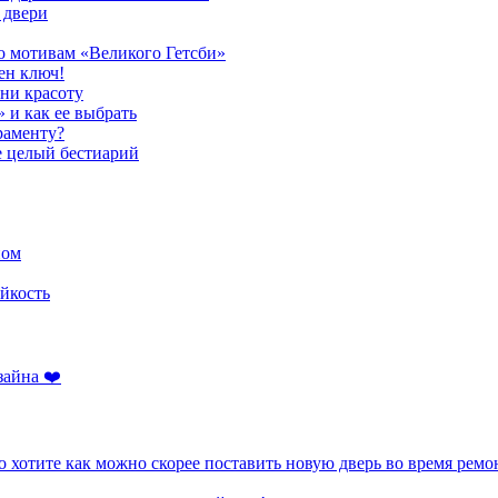
 двери
о мотивам «Великого Гетсби»
ен ключ!
ени красоту
» и как ее выбрать
раменту?
е целый бестиарий
ном
йкость
зайна ❤️
 хотите как можно скорее поставить новую дверь во время ремо