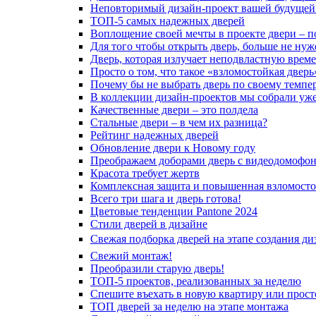
Неповторимый дизайн-проект вашей будущей
ТОП-5 самых надежных дверей
Воплощение своей мечты в проекте двери – п
Для того чтобы открыть дверь, больше не нуж
Дверь, которая излучает неподвластную врем
Просто о том, что такое «взломостойкая дверь
Почему бы не выбрать дверь по своему темпе
В коллекции дизайн-проектов мы собрали уж
Качественные двери – это полдела
Стальные двери – в чем их разница?
Рейтинг надежных дверей
Обновление двери к Новому году
Преображаем доборами дверь с видеодомофо
Красота требует жертв
Комплексная защита и повышенная взломосто
Всего три шага и дверь готова!
Цветовые тенденции Pantone 2024
Стили дверей в дизайне
Свежая подборка дверей на этапе создания ди
Свежий монтаж!
Преобразили старую дверь!
ТОП-5 проектов, реализованных за неделю
Спешите въехать в новую квартиру или просто
ТОП дверей за неделю на этапе монтажа