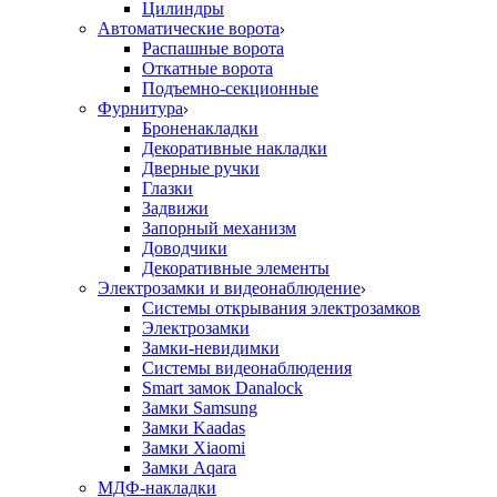
Цилиндры
Автоматические ворота
Распашные ворота
Откатные ворота
Подъемно-секционные
Фурнитура
Броненакладки
Декоративные накладки
Дверные ручки
Глазки
Задвижи
Запорный механизм
Доводчики
Декоративные элементы
Электрозамки и видеонаблюдение
Системы открывания электрозамков
Электрозамки
Замки-невидимки
Системы видеонаблюдения
Smart замок Danalock
Замки Samsung
Замки Kaadas
Замки Xiaomi
Замки Aqara
МДФ-накладки