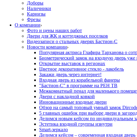
Доборы
Наличники
Карнизы
Фрезы
О компании
Фото и цены наших работ
Двери для ЖК и коттеджных поселков
Видеозаписи о стальных дверях Бастион-С
Новости компании
Популярная актриса Глафира Тарханова о сот
Биометрический замок на входную дверь уже 
Открытие выставок в регионах
Цветное декоративное стекло - лакобель
Закажи дверь через интернет!
Входная дверь из корабельной фанеры
"Бастион-С" в программе на РЕН ТВ
Межкомнатный пенал для маленького помеще
Двери с накладной ковкой
Инновационные входные двери
Обзор на самый топовый умный замок Dircod
5 главных ошибок при выборе двери в загор
Делимся новым кейсом по индивидуальным з
Эстетика входной группы изнутри
Smart-зеркало
Делимся кейсом – современная входная дверь