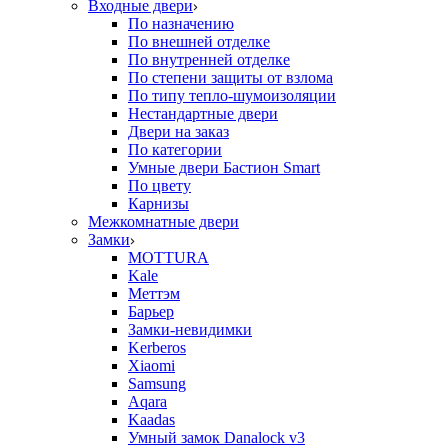
Входные двери
По назначению
По внешней отделке
По внутренней отделке
По степени защиты от взлома
По типу тепло-шумоизоляции
Нестандартные двери
Двери на заказ
По категории
Умные двери Бастион Smart
По цвету
Карнизы
Межкомнатные двери
Замки
MOTTURA
Kale
Меттэм
Барьер
Замки-невидимки
Kerberos
Xiaomi
Samsung
Aqara
Kaadas
Умный замок Danalock v3