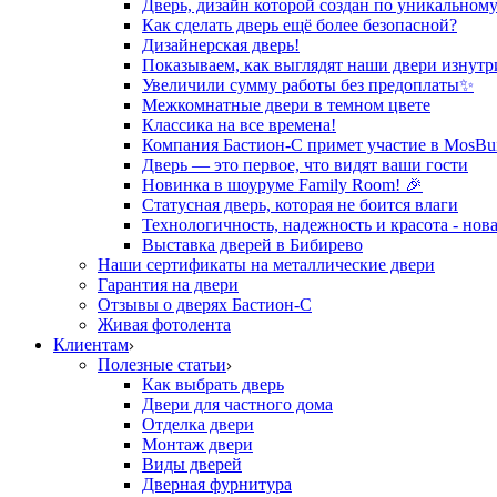
Дверь, дизайн которой создан по уникальному
Как сделать дверь ещё более безопасной?
Дизайнерская дверь!
Показываем, как выглядят наши двери изнутр
Увеличили сумму работы без предоплаты✨
Межкомнатные двери в темном цвете
Классика на все времена!
Компания Бастион-С примет участие в MosBui
Дверь — это первое, что видят ваши гости
Новинка в шоуруме Family Room! 🎉
Статусная дверь, которая не боится влаги
Технологичность, надежность и красота - нова
Выставка дверей в Бибирево
Наши сертификаты на металлические двери
Гарантия на двери
Отзывы о дверях Бастион-С
Живая фотолента
Клиентам
Полезные статьи
Как выбрать дверь
Двери для частного дома
Отделка двери
Монтаж двери
Виды дверей
Дверная фурнитура