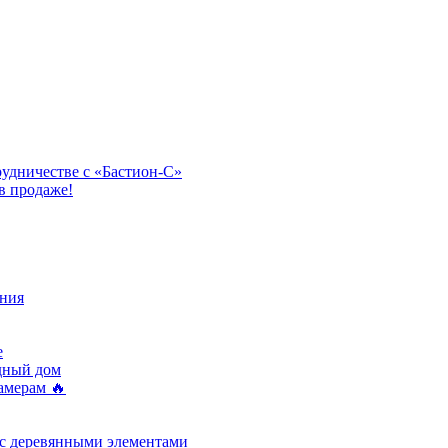
рудничестве с «Бастион-С»
в продаже!
ния
e
одный дом
амерам 🔥
 с деревянными элементами