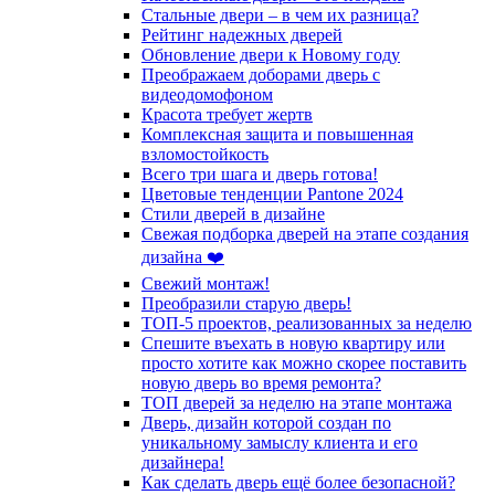
Стальные двери – в чем их разница?
Рейтинг надежных дверей
Обновление двери к Новому году
Преображаем доборами дверь с
видеодомофоном
Красота требует жертв
Комплексная защита и повышенная
взломостойкость
Всего три шага и дверь готова!
Цветовые тенденции Pantone 2024
Стили дверей в дизайне
Свежая подборка дверей на этапе создания
дизайна ❤️
Свежий монтаж!
Преобразили старую дверь!
ТОП-5 проектов, реализованных за неделю
Спешите въехать в новую квартиру или
просто хотите как можно скорее поставить
новую дверь во время ремонта?
ТОП дверей за неделю на этапе монтажа
Дверь, дизайн которой создан по
уникальному замыслу клиента и его
дизайнера!
Как сделать дверь ещё более безопасной?