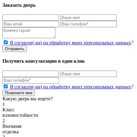
Заказать дверь
Я согласен(-на) на обработку моих персональных данных
?
Отправить
Получить консультацию в один клик
Я согласен(-на) на обработку моих персональных данных
?
Позвоните мне
Какую дверь вы ищете?
1
Класс
взломостойкости
2
Внешняя
отделка