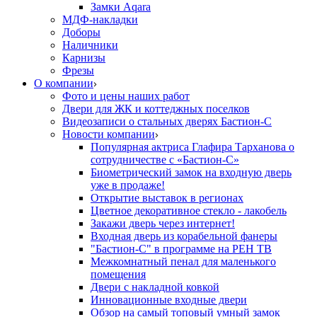
Замки Aqara
МДФ-накладки
Доборы
Наличники
Карнизы
Фрезы
О компании
Фото и цены наших работ
Двери для ЖК и коттеджных поселков
Видеозаписи о стальных дверях Бастион-С
Новости компании
Популярная актриса Глафира Тарханова о
сотрудничестве с «Бастион-С»
Биометрический замок на входную дверь
уже в продаже!
Открытие выставок в регионах
Цветное декоративное стекло - лакобель
Закажи дверь через интернет!
Входная дверь из корабельной фанеры
"Бастион-С" в программе на РЕН ТВ
Межкомнатный пенал для маленького
помещения
Двери с накладной ковкой
Инновационные входные двери
Обзор на самый топовый умный замок