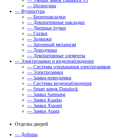
— Умный замок Danalock v3
— Цилиндры
— Фурнитура
— Броненакладки
— Декоративные накладки
— Дверные ручки
— Глазки
— Задвижи
— Запорный механизм
— Доводчики
— Декоративные элементы
— Электрозамки и видеонаблюдение
— Системы открывания электрозамков
— Электрозамки
— Замки-невидимки
— Системы видеонаблюдения
— Smart замок Danalock
— Замки Samsung
— Замки Kaadas
— Замки Xiaomi
— Замки Aqara
Отделка дверей
— Доборы