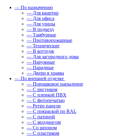
— По назначению
— Для квартир
— Для офиса
— Для улицы
— В подъезд
— Тамбурные
— Противопожарные
— Технические
— В коттедж
— Для загородного дома
— Наружные
— Парадные
— Двери в храмы
— По внешней отделке
— Порошковое напыление
— С рисунком
— С пленкой ПВХ
— С фотопечатью
— Ретро панели
— С покраской по RAL
— С патиной
— С молдингом
— Со шпоном
— С пластиком