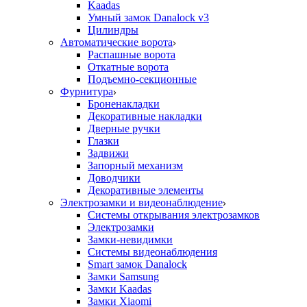
Kaadas
Умный замок Danalock v3
Цилиндры
Автоматические ворота
Распашные ворота
Откатные ворота
Подъемно-секционные
Фурнитура
Броненакладки
Декоративные накладки
Дверные ручки
Глазки
Задвижи
Запорный механизм
Доводчики
Декоративные элементы
Электрозамки и видеонаблюдение
Системы открывания электрозамков
Электрозамки
Замки-невидимки
Системы видеонаблюдения
Smart замок Danalock
Замки Samsung
Замки Kaadas
Замки Xiaomi