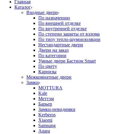
Главная
Каталог
Входные двери
По назначению
По внешней отделке
По внутренней отделке
По степени защиты от взлома
По типу тепло-шумоизоляции
Нестандартные двери
Двери на заказ
По категории
Умные двери Бастион Smart
По цвету
Карнизы
Межкомнатные двери
Замки
MOTTURA
Kale
Меттэм
Барьер
Замки-невидимки
Kerberos
Xiaomi
Samsung
Aqara