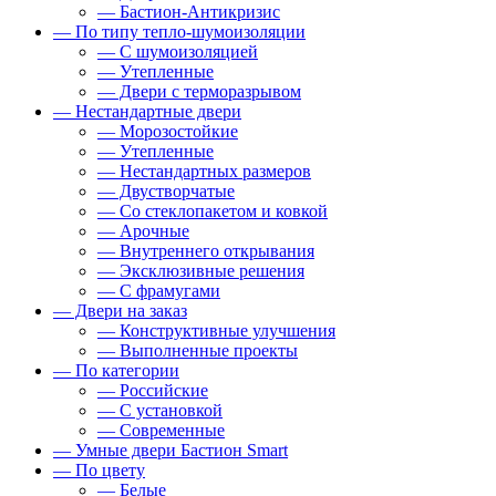
— Бастион-Антикризис
— По типу тепло-шумоизоляции
— С шумоизоляцией
— Утепленные
— Двери с терморазрывом
— Нестандартные двери
— Морозостойкие
— Утепленные
— Нестандартных размеров
— Двустворчатые
— Со стеклопакетом и ковкой
— Арочные
— Внутреннего открывания
— Эксклюзивные решения
— С фрамугами
— Двери на заказ
— Конструктивные улучшения
— Выполненные проекты
— По категории
— Российские
— С установкой
— Современные
— Умные двери Бастион Smart
— По цвету
— Белые