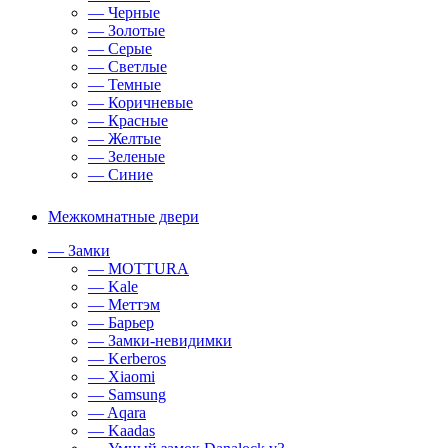
— Черные
— Золотые
— Серые
— Светлые
— Темные
— Коричневые
— Красные
— Желтые
— Зеленые
— Синие
Межкомнатные двери
— Замки
— MOTTURA
— Kale
— Меттэм
— Барьер
— Замки-невидимки
— Kerberos
— Xiaomi
— Samsung
— Aqara
— Kaadas