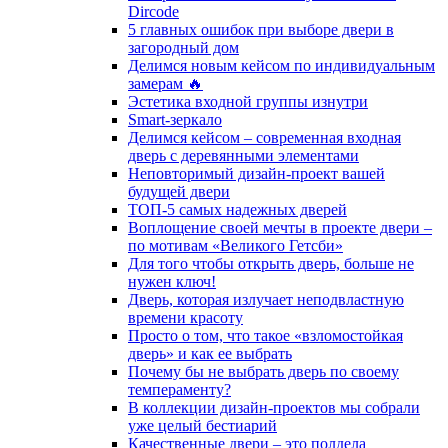
Dircode
5 главных ошибок при выборе двери в
загородный дом
Делимся новым кейсом по индивидуальным
замерам 🔥
Эстетика входной группы изнутри
Smart-зеркало
Делимся кейсом – современная входная
дверь с деревянными элементами
Неповторимый дизайн-проект вашей
будущей двери
ТОП-5 самых надежных дверей
Воплощение своей мечты в проекте двери –
по мотивам «Великого Гетсби»
Для того чтобы открыть дверь, больше не
нужен ключ!
Дверь, которая излучает неподвластную
времени красоту
Просто о том, что такое «взломостойкая
дверь» и как ее выбрать
Почему бы не выбрать дверь по своему
темпераменту?
В коллекции дизайн-проектов мы собрали
уже целый бестиарий
Качественные двери – это полдела