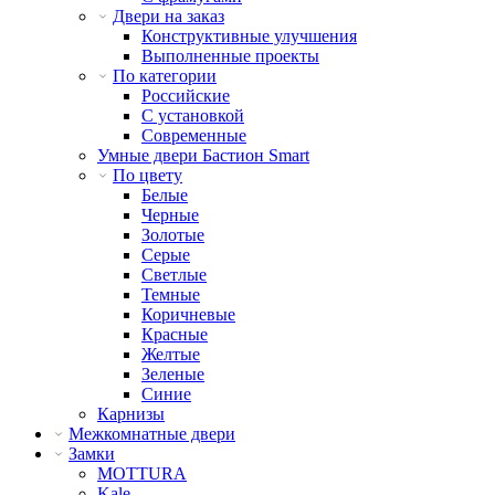
Двери на заказ
Конструктивные улучшения
Выполненные проекты
По категории
Российские
С установкой
Современные
Умные двери Бастион Smart
По цвету
Белые
Черные
Золотые
Серые
Светлые
Темные
Коричневые
Красные
Желтые
Зеленые
Синие
Карнизы
Межкомнатные двери
Замки
MOTTURA
Kale