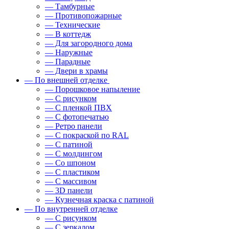
— Тамбурные
— Противопожарные
— Технические
— В коттедж
— Для загородного дома
— Наружные
— Парадные
— Двери в храмы
— По внешней отделке
— Порошковое напыление
— С рисунком
— С пленкой ПВХ
— С фотопечатью
— Ретро панели
— С покраской по RAL
— С патиной
— С молдингом
— Со шпоном
— С пластиком
— С массивом
— 3D панели
— Кузнечная краска с патиной
— По внутренней отделке
— С рисунком
— С зеркалом