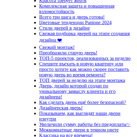
Красота требует жертв
Комплексная защита и повышенная
взломостойкость
Всего три шага и дверь готова!
Цветовые тенденции Pantone 2024
Стили дверей в дизайне
Свежая подборка дверей на этапе создания
дизайна ❤️
Свежий монтаж!
Преобразили старую дверь!
ТОП-5 проектов, реализованных за неделю
Спешите въехать в новую квартиру или
просто хотите как можно скорее поставить
новую дверь во время ремонта?
ТОП дверей за неделю на этапе монтажа
Дверь, дизайн которой создан по
уникальному замыслу клиента и его
дизайнера!
Как сделать дверь ещё более безопасной?
Дизайнерская дверь!
Показываем, как выглядят наши двери
изнутри
Увеличили сумму работы без предоплаты✨
Межкомнатные двери в темном цвете
Классика на все времена!