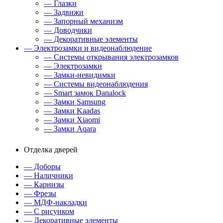
— Глазки
— Задвижи
— Запорный механизм
— Доводчики
— Декоративные элементы
— Электрозамки и видеонаблюдение
— Системы открывания электрозамков
— Электрозамки
— Замки-невидимки
— Системы видеонаблюдения
— Smart замок Danalock
— Замки Samsung
— Замки Kaadas
— Замки Xiaomi
— Замки Aqara
Отделка дверей
— Доборы
— Наличники
— Карнизы
— Фрезы
— МДФ-накладки
— С рисунком
— Декоративные элементы