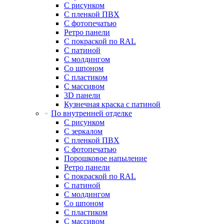
С рисунком
С пленкой ПВХ
С фотопечатью
Ретро панели
С покраской по RAL
С патиной
С молдингом
Со шпоном
С пластиком
С массивом
3D панели
Кузнечная краска с патиной
По внутренней отделке
С рисунком
С зеркалом
С пленкой ПВХ
С фотопечатью
Порошковое напыление
Ретро панели
С покраской по RAL
С патиной
С молдингом
Со шпоном
С пластиком
С массивом