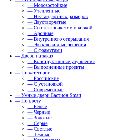
— Морозостойкие
— Утепленные
— Нестандартных размеров
— Двустворчатые
— Со стеклопакетом и ковкой
— Арочные
— Внутреннего открывания
— Эксклюзивные решения
— С фрамугами
— Двери на заказ
— Конструктивные улучшения
— Выполненные проекты
— По категории
— Российские
— С установкой
— Современные
— Умные двери Бастион Smart
— По цвету
— Белые
— Черные
— Золотые
— Серые
— Светлые
— Темные