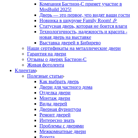
Компания Бастион-С примет участие в
MosBuild 2025!
Дверь — это первое, что видят ваши гости
Новинка в шоуруме Family Room! 🎉
Статусная дверь, которая не боится влаги
Технологичность, надежность и красота -
новая дверь на выставке
Выставка дверей в Бибирево
Наши сертификаты на металлические двери
Гарантия на двери
Отзывы о дверях Бастион-С
Живая фотолента
Клиентам
Полезные статьи
Как выбрать дверь
Двери для частного дома
Отделка двери
Монтаж двери
Виды дверей
Дверная фурнитура
Ремонт дверей
Интересно знать
Проблемы с дверями
Межкомнатные двери
Ворота