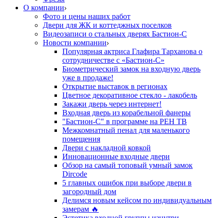
О компании
Фото и цены наших работ
Двери для ЖК и коттеджных поселков
Видеозаписи о стальных дверях Бастион-С
Новости компании
Популярная актриса Глафира Тарханова о
сотрудничестве с «Бастион-С»
Биометрический замок на входную дверь
уже в продаже!
Открытие выставок в регионах
Цветное декоративное стекло - лакобель
Закажи дверь через интернет!
Входная дверь из корабельной фанеры
"Бастион-С" в программе на РЕН ТВ
Межкомнатный пенал для маленького
помещения
Двери с накладной ковкой
Инновационные входные двери
Обзор на самый топовый умный замок
Dircode
5 главных ошибок при выборе двери в
загородный дом
Делимся новым кейсом по индивидуальным
замерам 🔥
Эстетика входной группы изнутри