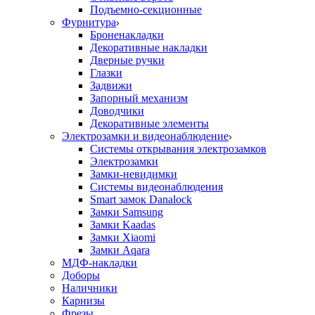
Подъемно-секционные
Фурнитура
Броненакладки
Декоративные накладки
Дверные ручки
Глазки
Задвижи
Запорный механизм
Доводчики
Декоративные элементы
Электрозамки и видеонаблюдение
Системы открывания электрозамков
Электрозамки
Замки-невидимки
Системы видеонаблюдения
Smart замок Danalock
Замки Samsung
Замки Kaadas
Замки Xiaomi
Замки Aqara
МДФ-накладки
Доборы
Наличники
Карнизы
Фрезы