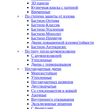
3D панели
Кузнечная краска с патиной
Временные
По степени защиты от взлома
Бастион-Оптима
Бастион-Классик
Бастион-Усиленная
Бастион-Монолит
Бастион-Премиум
Двери повышенной взломостойкости
Бастион-Антикризис
По типу тепло-шумоизоляции
С шумоизоляцией
Утепленные
Двери с терморазрывом
Нестандартные двери
Морозостойкие
Утепленные
Нестандартных размеров
Двустворчатые
Со стеклопакетом и ковкой
Арочные
Внутреннего открывания
Эксклюзивные решения
С фрамугами