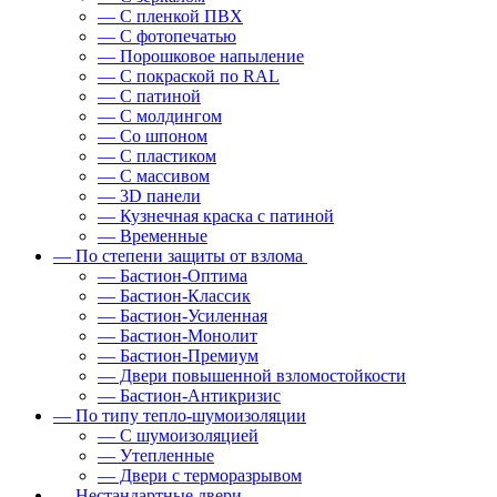
— С пленкой ПВХ
— С фотопечатью
— Порошковое напыление
— С покраской по RAL
— С патиной
— С молдингом
— Со шпоном
— С пластиком
— С массивом
— 3D панели
— Кузнечная краска с патиной
— Временные
— По степени защиты от взлома
— Бастион-Оптима
— Бастион-Классик
— Бастион-Усиленная
— Бастион-Монолит
— Бастион-Премиум
— Двери повышенной взломостойкости
— Бастион-Антикризис
— По типу тепло-шумоизоляции
— С шумоизоляцией
— Утепленные
— Двери с терморазрывом
— Нестандартные двери