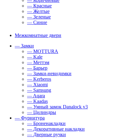
— Коричневые
— Красные
— Желтые
— Зеленые
— Синие
Межкомнатные двери
— Замки
— MOTTURA
— Kale
— Меттэм
— Барьер
— Замки-невидимки
— Kerberos
— Xiaomi
— Samsung
— Aqara
— Kaadas
— Умный замок Danalock v3
— Цилиндры
— Фурнитура
— Броненакладки
— Декоративные накладки
— Дверные ручки