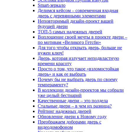
Smart-зеркало
Делимся кейсом – современная входная
дверь с деревянными элементами
Неповторимый дизайн-проект вашей
будущей двери
ТОП-5 самых надежных дверей
Воплощение своей мечты в проекте двери –
по мотивам «Великого Гетсби»
Для того чтобы открыть дверь, больше не
нужен ключ!
Дверь, которая излучает неподвластную
времени красоту
Просто о том, что такое «взломостойкая
дверь» и как ее выбрать
Почему бы не выбрать дверь по своему
темпераменту?
В коллекции дизайн-проектов мы собрали
уже целый бестиарий
Качественные двери – это полдела
Стальные двери – в чем их разница?
Рейтинг надежных дверей
Обновление двери к Новому году
Преображаем доборами дверь с
видеодомофоном