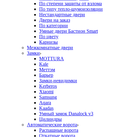
По степени защиты от взлома
По типу тепло-шумоизоляции
Нестандартные двери
Двери на заказ
По категории
Умные двери Бастион Smart
По цвету
Карнизы
Межкомнатные двери
Замки
MOTTURA
Kale
Меттэм
Барьер
Замки-невидимки
Kerberos
Xiaomi
Samsung
Aqara
Kaadas
Умный замок Danalock v3
Цилиндры
Автоматические ворота
Распашные ворота
Откатные ворота