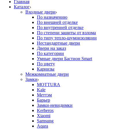
Главная
Каталог
Входные двери
По назначению
По внешней отделке
По внутренней отделке
По степени защиты от взлома
По типу тепло-шумоизоляции
Нестандартные двери
Двери на заказ
По категории
Умные двери Бастион Smart
По цвету
Карнизы
Межкомнатные двери
Замки
MOTTURA
Kale
Меттэм
Барьер
Замки-невидимки
Kerberos
Xiaomi
Samsung
Aqara