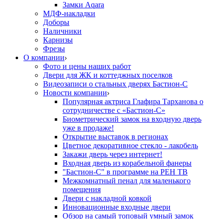
Замки Aqara
МДФ-накладки
Доборы
Наличники
Карнизы
Фрезы
О компании
Фото и цены наших работ
Двери для ЖК и коттеджных поселков
Видеозаписи о стальных дверях Бастион-С
Новости компании
Популярная актриса Глафира Тарханова о
сотрудничестве с «Бастион-С»
Биометрический замок на входную дверь
уже в продаже!
Открытие выставок в регионах
Цветное декоративное стекло - лакобель
Закажи дверь через интернет!
Входная дверь из корабельной фанеры
"Бастион-С" в программе на РЕН ТВ
Межкомнатный пенал для маленького
помещения
Двери с накладной ковкой
Инновационные входные двери
Обзор на самый топовый умный замок