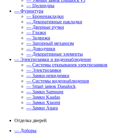
— Умный замок Danalock v3
— Цилиндры
— Фурнитура
— Броненакладки
— Декоративные накладки
— Дверные ручки
— Глазки
— Задвижи
— Запорный механизм
— Доводчики
— Декоративные элементы
— Электрозамки и видеонаблюдение
— Системы открывания электрозамков
— Электрозамки
— Замки-невидимки
— Системы видеонаблюдения
— Smart замок Danalock
— Замки Samsung
— Замки Kaadas
— Замки Xiaomi
— Замки Aqara
Отделка дверей
— Доборы