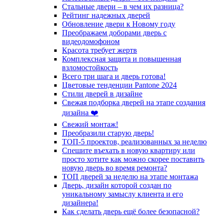
Стальные двери – в чем их разница?
Рейтинг надежных дверей
Обновление двери к Новому году
Преображаем доборами дверь с
видеодомофоном
Красота требует жертв
Комплексная защита и повышенная
взломостойкость
Всего три шага и дверь готова!
Цветовые тенденции Pantone 2024
Стили дверей в дизайне
Свежая подборка дверей на этапе создания
дизайна ❤️
Свежий монтаж!
Преобразили старую дверь!
ТОП-5 проектов, реализованных за неделю
Спешите въехать в новую квартиру или
просто хотите как можно скорее поставить
новую дверь во время ремонта?
ТОП дверей за неделю на этапе монтажа
Дверь, дизайн которой создан по
уникальному замыслу клиента и его
дизайнера!
Как сделать дверь ещё более безопасной?