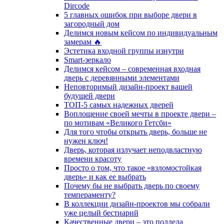
Dircode
5 главных ошибок при выборе двери в
загородный дом
Делимся новым кейсом по индивидуальным
замерам 🔥
Эстетика входной группы изнутри
Smart-зеркало
Делимся кейсом – современная входная
дверь с деревянными элементами
Неповторимый дизайн-проект вашей
будущей двери
ТОП-5 самых надежных дверей
Воплощение своей мечты в проекте двери –
по мотивам «Великого Гетсби»
Для того чтобы открыть дверь, больше не
нужен ключ!
Дверь, которая излучает неподвластную
времени красоту
Просто о том, что такое «взломостойкая
дверь» и как ее выбрать
Почему бы не выбрать дверь по своему
темпераменту?
В коллекции дизайн-проектов мы собрали
уже целый бестиарий
Качественные двери – это полдела