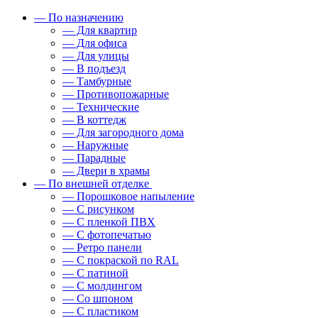
— По назначению
— Для квартир
— Для офиса
— Для улицы
— В подъезд
— Тамбурные
— Противопожарные
— Технические
— В коттедж
— Для загородного дома
— Наружные
— Парадные
— Двери в храмы
— По внешней отделке
— Порошковое напыление
— С рисунком
— С пленкой ПВХ
— С фотопечатью
— Ретро панели
— С покраской по RAL
— С патиной
— С молдингом
— Со шпоном
— С пластиком