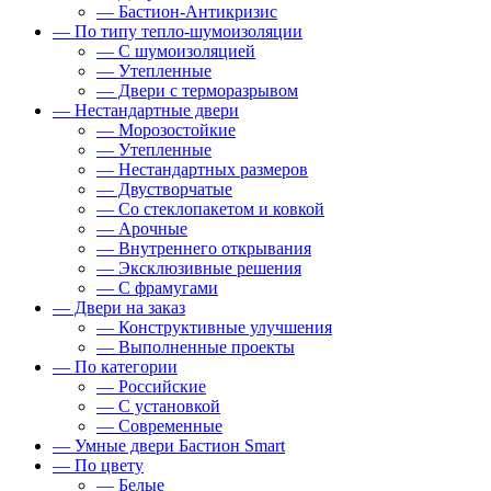
— Бастион-Антикризис
— По типу тепло-шумоизоляции
— С шумоизоляцией
— Утепленные
— Двери с терморазрывом
— Нестандартные двери
— Морозостойкие
— Утепленные
— Нестандартных размеров
— Двустворчатые
— Со стеклопакетом и ковкой
— Арочные
— Внутреннего открывания
— Эксклюзивные решения
— С фрамугами
— Двери на заказ
— Конструктивные улучшения
— Выполненные проекты
— По категории
— Российские
— С установкой
— Современные
— Умные двери Бастион Smart
— По цвету
— Белые