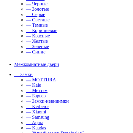
— Черные
— Золотые
— Серые
— Светлые
— Темные
— Коричневые
— Красные
— Желтые
— Зеленые
— Синие
Межкомнатные двери
— Замки
— MOTTURA
— Kale
— Меттэм
— Барьер
— Замки-невидимки
— Kerberos
— Xiaomi
— Samsung
— Aqara
— Kaadas