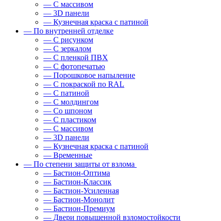
— С массивом
— 3D панели
— Кузнечная краска с патиной
— По внутренней отделке
— С рисунком
— С зеркалом
— С пленкой ПВХ
— С фотопечатью
— Порошковое напыление
— С покраской по RAL
— С патиной
— С молдингом
— Со шпоном
— С пластиком
— С массивом
— 3D панели
— Кузнечная краска с патиной
— Временные
— По степени защиты от взлома
— Бастион-Оптима
— Бастион-Классик
— Бастион-Усиленная
— Бастион-Монолит
— Бастион-Премиум
— Двери повышенной взломостойкости