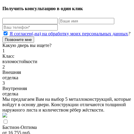
Получить консультацию в один клик
Я согласен(-на) на обработку моих персональных данных
?
Позвоните мне
Какую дверь вы ищете?
1
Класс
взломостойкости
2
Внешняя
отделка
3
Внутренняя
отделка
Мы предлагаем Вам на выбор 5 металлоконструкций, которые
войдут в основу двери. Конструкции отличаются толщиной
наружного листа и количеством рёбер жёсткости.
Бастион-Оптима
от 16 755 руб.