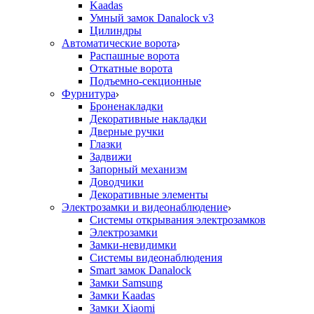
Kaadas
Умный замок Danalock v3
Цилиндры
Автоматические ворота
Распашные ворота
Откатные ворота
Подъемно-секционные
Фурнитура
Броненакладки
Декоративные накладки
Дверные ручки
Глазки
Задвижи
Запорный механизм
Доводчики
Декоративные элементы
Электрозамки и видеонаблюдение
Системы открывания электрозамков
Электрозамки
Замки-невидимки
Системы видеонаблюдения
Smart замок Danalock
Замки Samsung
Замки Kaadas
Замки Xiaomi