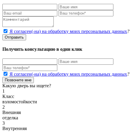
Я согласен(-на) на обработку моих персональных данных
?
Отправить
Получить консультацию в один клик
Я согласен(-на) на обработку моих персональных данных
?
Позвоните мне
Какую дверь вы ищете?
1
Класс
взломостойкости
2
Внешняя
отделка
3
Внутренняя