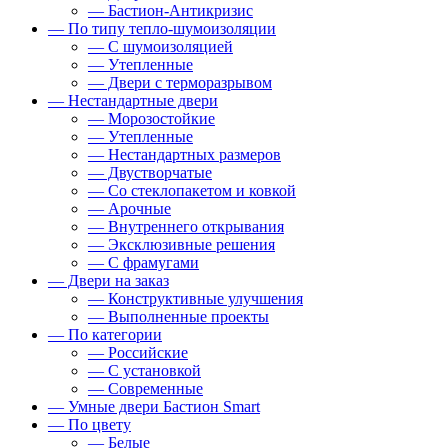
— Бастион-Антикризис
— По типу тепло-шумоизоляции
— С шумоизоляцией
— Утепленные
— Двери с терморазрывом
— Нестандартные двери
— Морозостойкие
— Утепленные
— Нестандартных размеров
— Двустворчатые
— Со стеклопакетом и ковкой
— Арочные
— Внутреннего открывания
— Эксклюзивные решения
— С фрамугами
— Двери на заказ
— Конструктивные улучшения
— Выполненные проекты
— По категории
— Российские
— С установкой
— Современные
— Умные двери Бастион Smart
— По цвету
— Белые