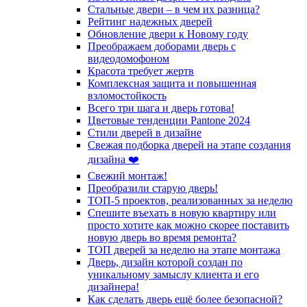
Стальные двери – в чем их разница?
Рейтинг надежных дверей
Обновление двери к Новому году
Преображаем доборами дверь с
видеодомофоном
Красота требует жертв
Комплексная защита и повышенная
взломостойкость
Всего три шага и дверь готова!
Цветовые тенденции Pantone 2024
Стили дверей в дизайне
Свежая подборка дверей на этапе создания
дизайна ❤️
Свежий монтаж!
Преобразили старую дверь!
ТОП-5 проектов, реализованных за неделю
Спешите въехать в новую квартиру или
просто хотите как можно скорее поставить
новую дверь во время ремонта?
ТОП дверей за неделю на этапе монтажа
Дверь, дизайн которой создан по
уникальному замыслу клиента и его
дизайнера!
Как сделать дверь ещё более безопасной?