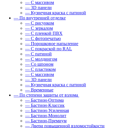
— С массивом
— 3D панели
— Кузнечная краска с патиной
— По внутренней отделке
— С рисунком
— С зеркалом
— С пленкой ПВХ
— С фотопечатью
— Порошковое напыление
— С покраской по RAL
— С патиной
— С молдингом
— Со шпоном
— С пластиком
— С массивом
— 3D панели
— Кузнечная краска с патиной
— Временные
— По степени защиты от взлома
— Бастион-Оптима
— Бастион-Классик
— Бастион-Усиленная
— Бастион-Монолит
— Бастион-Премиум
— Двери повышенной взломостойкости