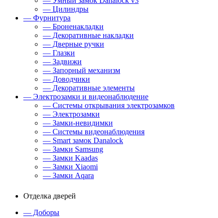
— Умный замок Danalock v3
— Цилиндры
— Фурнитура
— Броненакладки
— Декоративные накладки
— Дверные ручки
— Глазки
— Задвижи
— Запорный механизм
— Доводчики
— Декоративные элементы
— Электрозамки и видеонаблюдение
— Системы открывания электрозамков
— Электрозамки
— Замки-невидимки
— Системы видеонаблюдения
— Smart замок Danalock
— Замки Samsung
— Замки Kaadas
— Замки Xiaomi
— Замки Aqara
Отделка дверей
— Доборы