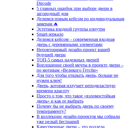
Dircode
5 главных ошибок при выборе двери в
загородный дом
Делимся новым кейсом по индивидуальным
замерам 🔥
Эстетика входной группы изнутри
Smart-зеркало
Делимся кейсом – современная входная
дверь с деревянными элементами
Неповторимый дизайн-проект вашей
будущей двери
ТОП-5 самых надежных дверей
Воплощение своей мечты в проекте двери –
по мотивам «Великого Гетсби»
Для того чтобы открыть дверь, больше не
нужен ключ!
Дверь, которая излучает неподвластную
времени красоту
Просто о том, что такое «взломостойкая
дверь» и как ее выбрать
Почему бы не выбрать дверь по своему
темпераменту?
В коллекции дизайн-проектов мы собрали
уже целый бестиарий
Качественные двери – это полдела