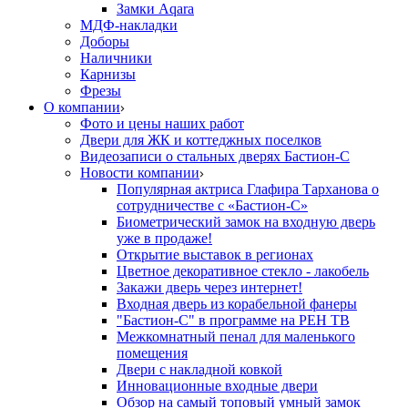
Замки Aqara
МДФ-накладки
Доборы
Наличники
Карнизы
Фрезы
О компании
Фото и цены наших работ
Двери для ЖК и коттеджных поселков
Видеозаписи о стальных дверях Бастион-С
Новости компании
Популярная актриса Глафира Тарханова о
сотрудничестве с «Бастион-С»
Биометрический замок на входную дверь
уже в продаже!
Открытие выставок в регионах
Цветное декоративное стекло - лакобель
Закажи дверь через интернет!
Входная дверь из корабельной фанеры
"Бастион-С" в программе на РЕН ТВ
Межкомнатный пенал для маленького
помещения
Двери с накладной ковкой
Инновационные входные двери
Обзор на самый топовый умный замок