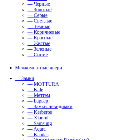
— Черные
— Золотые
— Серые
— Светлые
— Темные
— Коричневые
— Красные
— Желтые
— Зеленые
— Синие
Межкомнатные двери
— Замки
— MOTTURA
— Kale
— Меттэм
— Барьер
— Замки-невидимки
— Kerberos
— Xiaomi
— Samsung
— Aqara
— Kaadas