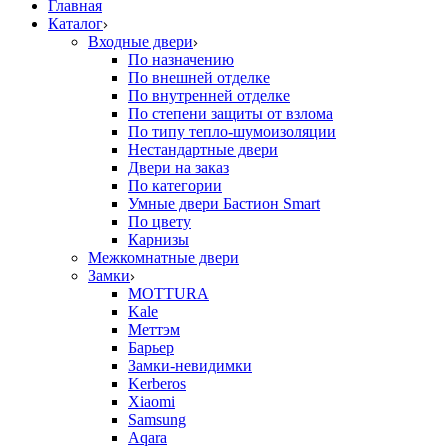
Главная
Каталог
Входные двери
По назначению
По внешней отделке
По внутренней отделке
По степени защиты от взлома
По типу тепло-шумоизоляции
Нестандартные двери
Двери на заказ
По категории
Умные двери Бастион Smart
По цвету
Карнизы
Межкомнатные двери
Замки
MOTTURA
Kale
Меттэм
Барьер
Замки-невидимки
Kerberos
Xiaomi
Samsung
Aqara