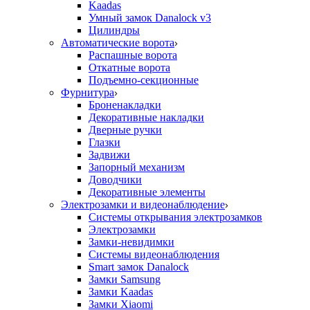
Kaadas
Умный замок Danalock v3
Цилиндры
Автоматические ворота
Распашные ворота
Откатные ворота
Подъемно-секционные
Фурнитура
Броненакладки
Декоративные накладки
Дверные ручки
Глазки
Задвижи
Запорный механизм
Доводчики
Декоративные элементы
Электрозамки и видеонаблюдение
Системы открывания электрозамков
Электрозамки
Замки-невидимки
Системы видеонаблюдения
Smart замок Danalock
Замки Samsung
Замки Kaadas
Замки Xiaomi