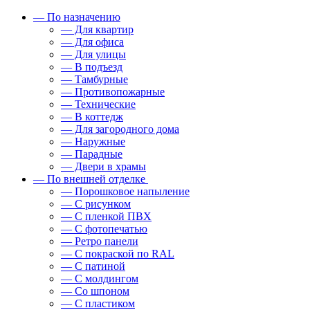
— По назначению
— Для квартир
— Для офиса
— Для улицы
— В подъезд
— Тамбурные
— Противопожарные
— Технические
— В коттедж
— Для загородного дома
— Наружные
— Парадные
— Двери в храмы
— По внешней отделке
— Порошковое напыление
— С рисунком
— С пленкой ПВХ
— С фотопечатью
— Ретро панели
— С покраской по RAL
— С патиной
— С молдингом
— Со шпоном
— С пластиком