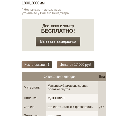
1900,2000мм
* Нестандартные размеры:
уточняйте у Вашего менеджера.
Доставка и замер
БЕСПЛАТНО!
Вызвать замерщика
Комплектация 1
Цена: от 17 000 руб.
Описание двери:
Вид
Массив дуба/массив сосны,
Материал:
полотно глухое
Филенка:
МДФ+шпон
Стекло:
стекло триплекс + фотопечать
ДО
Покрытие:
стандарт