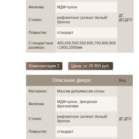
Филенка:
МДФ+шпон
ДГ,
рефлектное сатинат белый/
Стекло:
ДО,ДГО
бронза
Покрытие:
стандарт
Стандартные
400,450,500,550,600,700,800,900
размеры:
/ 1900,2000мм
Комплектация 2
Цена: от 20 850 руб.
Описание двери:
Вид
Материал:
Массив дуба/массив сосны
МДФ+шпон , фигурная
Филенка:
фрезеровка
рефлектное сатинат белый/
Стекло:
ДГ,ДГО
бронза
Покрытие:
стандарт