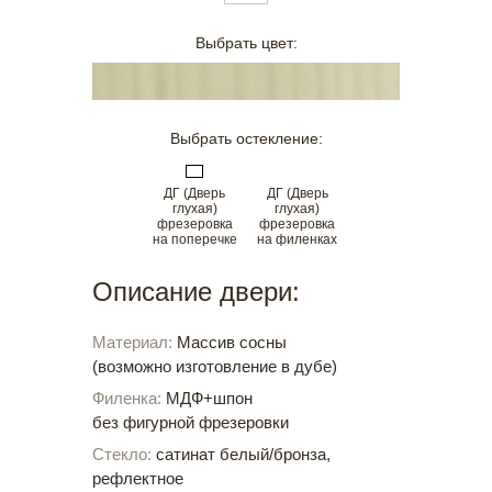
Выбрать цвет:
Выбрать остекление:
ДГ (Дверь
ДГ (Дверь
глухая)
глухая)
фрезеровка
фрезеровка
на поперечке
на филенках
Описание двери:
Материал:
Массив сосны
(возможно изготовление в дубе)
Филенка:
МДФ+шпон
без фигурной фрезеровки
Стекло:
сатинат белый/бронза,
рефлектное