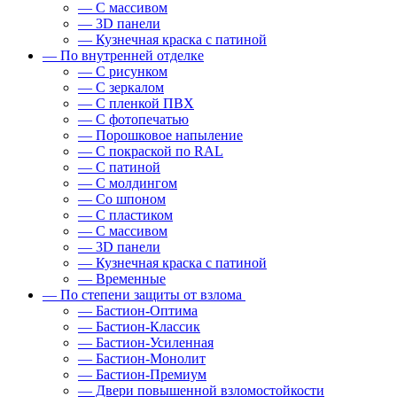
— С массивом
— 3D панели
— Кузнечная краска с патиной
— По внутренней отделке
— С рисунком
— С зеркалом
— С пленкой ПВХ
— С фотопечатью
— Порошковое напыление
— С покраской по RAL
— С патиной
— С молдингом
— Со шпоном
— С пластиком
— С массивом
— 3D панели
— Кузнечная краска с патиной
— Временные
— По степени защиты от взлома
— Бастион-Оптима
— Бастион-Классик
— Бастион-Усиленная
— Бастион-Монолит
— Бастион-Премиум
— Двери повышенной взломостойкости