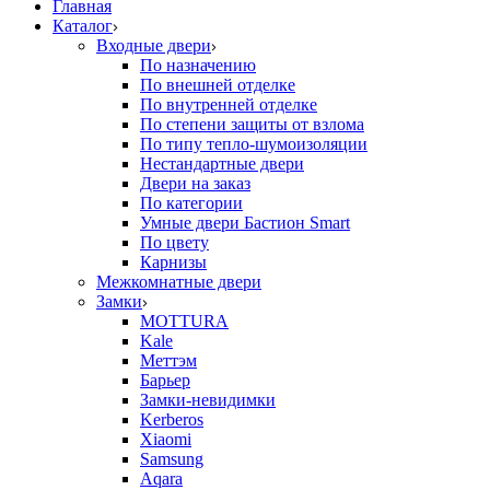
Главная
Каталог
Входные двери
По назначению
По внешней отделке
По внутренней отделке
По степени защиты от взлома
По типу тепло-шумоизоляции
Нестандартные двери
Двери на заказ
По категории
Умные двери Бастион Smart
По цвету
Карнизы
Межкомнатные двери
Замки
MOTTURA
Kale
Меттэм
Барьер
Замки-невидимки
Kerberos
Xiaomi
Samsung
Aqara