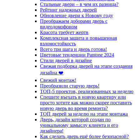
Стальные двери – в чем их разница?
Рейтинг надежных дверей
Обновление двери к Новому году
Преображаем доборами дверь с
видеодомофоном
Красота требует жертв
Комплексная защита и повышенная
взломостойкость
Всего три шага и дверь готова!
Цветовые тенденции Pantone 2024
Стили дверей в дизайне
Свежая подборка дверей на этапе создания
дизайна ❤️
Свежий монтаж!
Преобразили старую дверь!
ТОП-5 проектов, реализованных за неделю
Спешите въехать в новую квартиру или
просто хотите как можно скорее поставить
новую дверь во время ремонта?
ТОП дверей за неделю на этапе монтажа
Дверь, дизайн которой создан по
уникальному замыслу клиента и его
дизайнера!
Как сделать дверь ещё более безопасной?