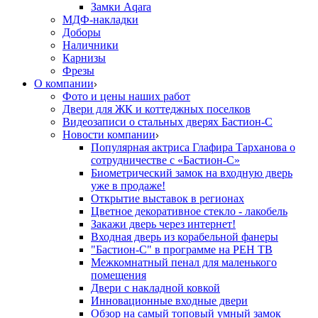
Замки Aqara
МДФ-накладки
Доборы
Наличники
Карнизы
Фрезы
О компании
Фото и цены наших работ
Двери для ЖК и коттеджных поселков
Видеозаписи о стальных дверях Бастион-С
Новости компании
Популярная актриса Глафира Тарханова о
сотрудничестве с «Бастион-С»
Биометрический замок на входную дверь
уже в продаже!
Открытие выставок в регионах
Цветное декоративное стекло - лакобель
Закажи дверь через интернет!
Входная дверь из корабельной фанеры
"Бастион-С" в программе на РЕН ТВ
Межкомнатный пенал для маленького
помещения
Двери с накладной ковкой
Инновационные входные двери
Обзор на самый топовый умный замок