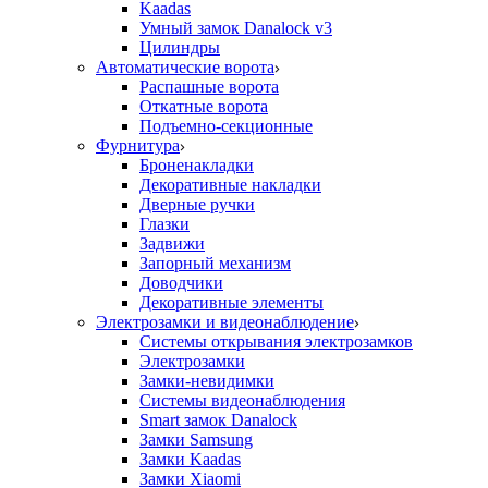
Kaadas
Умный замок Danalock v3
Цилиндры
Автоматические ворота
Распашные ворота
Откатные ворота
Подъемно-секционные
Фурнитура
Броненакладки
Декоративные накладки
Дверные ручки
Глазки
Задвижи
Запорный механизм
Доводчики
Декоративные элементы
Электрозамки и видеонаблюдение
Системы открывания электрозамков
Электрозамки
Замки-невидимки
Системы видеонаблюдения
Smart замок Danalock
Замки Samsung
Замки Kaadas
Замки Xiaomi