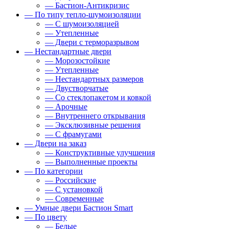
— Бастион-Антикризис
— По типу тепло-шумоизоляции
— С шумоизоляцией
— Утепленные
— Двери с терморазрывом
— Нестандартные двери
— Морозостойкие
— Утепленные
— Нестандартных размеров
— Двустворчатые
— Со стеклопакетом и ковкой
— Арочные
— Внутреннего открывания
— Эксклюзивные решения
— С фрамугами
— Двери на заказ
— Конструктивные улучшения
— Выполненные проекты
— По категории
— Российские
— С установкой
— Современные
— Умные двери Бастион Smart
— По цвету
— Белые