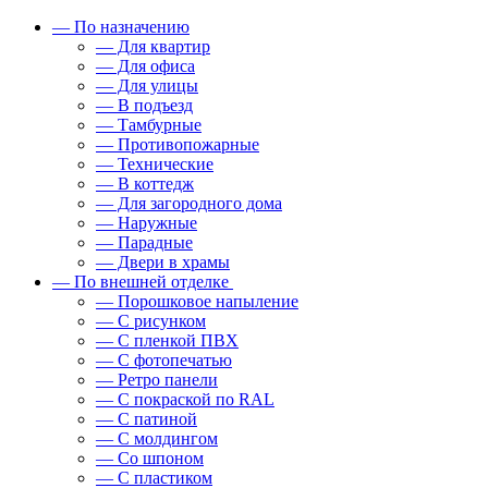
— По назначению
— Для квартир
— Для офиса
— Для улицы
— В подъезд
— Тамбурные
— Противопожарные
— Технические
— В коттедж
— Для загородного дома
— Наружные
— Парадные
— Двери в храмы
— По внешней отделке
— Порошковое напыление
— С рисунком
— С пленкой ПВХ
— С фотопечатью
— Ретро панели
— С покраской по RAL
— С патиной
— С молдингом
— Со шпоном
— С пластиком