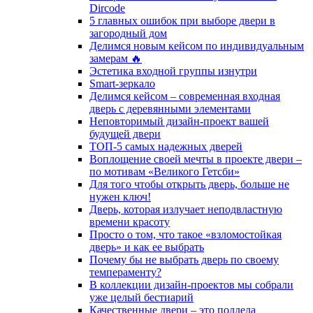
Dircode
5 главных ошибок при выборе двери в
загородный дом
Делимся новым кейсом по индивидуальным
замерам 🔥
Эстетика входной группы изнутри
Smart-зеркало
Делимся кейсом – современная входная
дверь с деревянными элементами
Неповторимый дизайн-проект вашей
будущей двери
ТОП-5 самых надежных дверей
Воплощение своей мечты в проекте двери –
по мотивам «Великого Гетсби»
Для того чтобы открыть дверь, больше не
нужен ключ!
Дверь, которая излучает неподвластную
времени красоту
Просто о том, что такое «взломостойкая
дверь» и как ее выбрать
Почему бы не выбрать дверь по своему
темпераменту?
В коллекции дизайн-проектов мы собрали
уже целый бестиарий
Качественные двери – это полдела