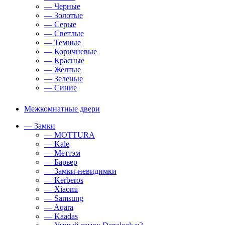
— Черные
— Золотые
— Серые
— Светлые
— Темные
— Коричневые
— Красные
— Желтые
— Зеленые
— Синие
Межкомнатные двери
— Замки
— MOTTURA
— Kale
— Меттэм
— Барьер
— Замки-невидимки
— Kerberos
— Xiaomi
— Samsung
— Aqara
— Kaadas