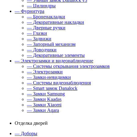
— Умный замок Danalock v3
— Цилиндры
— Фурнитура
— Броненакладки
— Декоративные накладки
— Дверные ручки
— Глазки
— Задвижи
— Запорный механизм
— Доводчики
— Декоративные элементы
— Электрозамки и видеонаблюдение
— Системы открывания электрозамков
— Электрозамки
— Замки-невидимки
— Системы видеонаблюдения
— Smart замок Danalock
— Замки Samsung
— Замки Kaadas
— Замки Xiaomi
— Замки Aqara
Отделка дверей
— Доборы