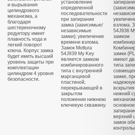
установление
запирани
и вырывания
определенной
(зависим
цилиндрового
последовательности
независи
механизма, а
при запирании
увеличен
благодаря
замка (зависимые/
взлома. З
шестереночному
независимые
54J936 M
редуктору имеет
замки); увеличение
замком
плавность хода и
времени взлома.
комбинир
легкий поворот
Замок Mottura
Комбини
ключа. Корпус замка
54J939 My Key
замки (
будет иметь высший
является замком
имеют дв
уровень защиты при
комбинированного
типа зап
комплектации
типа с внутренней
совмещен
цилиндром 4 уровня
марганцевой
замке, п
безопасности.
пластиной,
надежную
перекрывающей в
вскрытия
закрытом
нижний с
положении нижнюю
механизм
ключевую скважину.
основное
запирани
верхний 
замок об
контроль