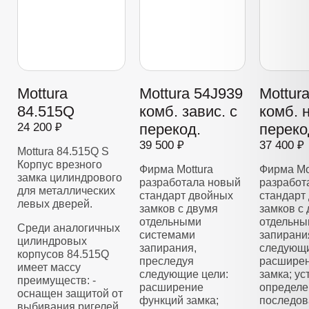
Mottura
Mottura 54J939
Mottur
84.515Q
комб. завис. с
комб. 
24 200 ₽
перекод.
переко
39 500 ₽
37 400 ₽
Mottura 84.515Q S
Корпус врезного
Фирма Mottura
Фирма Mo
замка цилиндрового
разработала новый
разработ
для металлических
стандарт двойных
стандарт
левых дверей.
замков с двумя
замков с
отдельными
отдельны
Среди аналогичных
системами
запирани
цилиндровых
запирания,
следующи
корпусов 84.515Q
преследуя
расширен
имеет массу
следующие цели:
замка; у
преимуществ: -
расширение
определе
оснащен защитой от
функций замка;
последов
выбивания ригелей