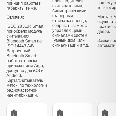
производителей:
вашему г
принцип работы и
считывателями,
точки мир
габариты те же.
биометрическими
сканерами
Монтаж M
Отличия:
отпечатка пальца,
осуществ
сопрягать замок с
ISEO 28 X1R Smart
практиче
управляющими
приобрело модуль
двери.
сигналами систем
считывания
"умный дом" или
Замки по
Bluetooth Smart по
сигнализации и т.д.
автомати
ISO 14443 А/B
Встроенный
Bluetooth Smart:
работа с новым
приложением Argo,
доступно для iOS и
Android.
Карта/считыватель
меток: по технологии
радиочастотной
идентификации.