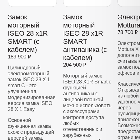
Замок
Замок
Элект
моторный
моторный
Mottur
ISEO 28 x1R
ISEO 28 x1R
78 700 ₽
SMART (с
SMART
Электром
кабелем)
антипаника (с
Mottura X
дополнит
189 900 ₽
кабелем)
считывате
204 500 ₽
замок по
Цилиндровый
офисов и
электромоторный
Моторный замок
замок ISEO 28 Х 1
ISEO 28 X1R Smart с
Классиче
smart C - это
функцией
Открыван
улучшенная,
антипаника и с
из любой 
модернизированная
лицевой планкой
удобное 
версия замка ISEO
можно использовать
через
28 X 1 Easy.
с аксессуарами
русифиц
контроля доступа
приложен
Основной
любых
Возможно
функционал замка
отечественных и
предоста
схож с предыдущей
зарубежных
ограниче
версией замка,