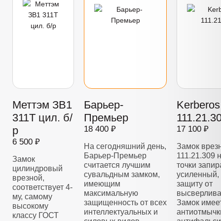
Меттэм ЗВ1
Барьер-
Kerberos
311Т цил. б/
Премьер
111.21.3
р
18 400 ₽
17 100 ₽
6 500 ₽
На сегодняшний день,
Замок врез
Барьер-Премьер
111.21.309 
Замок
считается лучшим
точки запир
цилиндровый
сувальдным замком,
усиленный,
врезной,
имеющим
защиту от
соответствует 4-
максимальную
высверлива
му, самому
защищенность от всех
Замок имее
высокому
интеллектуальных и
антиотмычк
классу ГОСТ