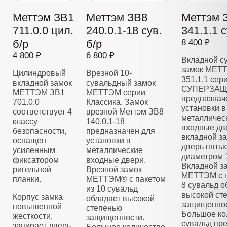
Меттэм ЗВ1
Меттэм ЗВ8
Меттэм 
711.0.0 цил.
240.0.1-18 сув.
341.1.1 с
б/р
б/р
8 400 ₽
4 800 ₽
6 800 ₽
Вкладной с
замок МЕТ
Цилиндровый
Врезной 10-
351.1.1 сер
вкладной замок
сувальдный замок
СУПЕРЗАЩ
МЕТТЭМ ЗВ1
МЕТТЭМ серии
предназнач
701.0.0
Классика. Замок
установки в
соответствует 4
врезной Меттэм ЗВ8
металличес
классу
140.0.1-18
входные дв
безопасности,
предназначен для
вкладной з
оснащен
установки в
дверь пять
усиленным
металлические
диаметром 
фиксатором
входные двери.
Вкладной з
ригельной
Врезной замок
МЕТТЭМ с п
планки.
МЕТТЭМ® с пакетом
8 сувальд о
из 10 сувальд
высокой ст
Корпус замка
обладает высокой
защищеннос
повышенной
степенью
Большое ко
жесткости,
защищенности.
сувальд пре
запирает дверь