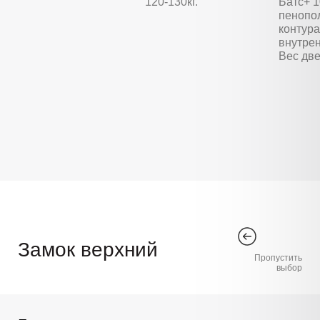
120-130кг.
Батс+ 
пенопо
контура
внутре
Вес две
Замок верхний
Пропустить
выбор