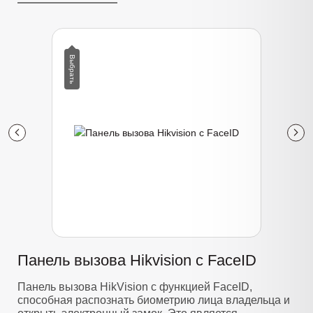
Панель вызова Hikvision с FaceID
Панель вызова HikVision с функцией FaceID,
способная распознать биометрию лица владельца и