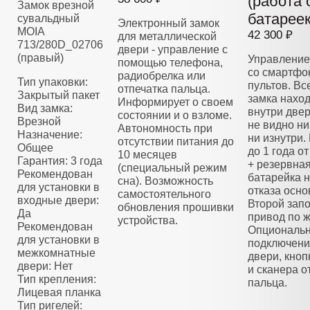
(работа 
Замок врезной
батареек
сувальдный
Электронный замок
MOIA
42 300 ₽
для металлической
713/280D_02706
двери - управление с
(правый)
Управление
помощью телефона,
со смартфо
радиобрелка или
Тип упаковки:
пультов. Вс
отпечатка пальца.
Закрытый пакет
замка нахо
Информирует о своем
Вид замка:
внутри двер
состоянии и о взломе.
Врезной
не видно ни
Автономность при
Назначение:
ни изнутри.
отсутствии питания до
Общее
до 1 года о
10 месяцев
Гарантия: 3 года
+ резервна
(специальный режим
Рекомендован
батарейка н
сна). Возможность
для установки в
отказа осно
самостоятельного
входные двери:
Второй зап
обновления прошивки
Да
привод по 
устройства.
Рекомендован
Опциональ
для установки в
подключени
межкомнатные
двери, кноп
двери: Нет
и сканера о
Тип крепления:
пальца.
Лицевая планка
Тип ригелей: