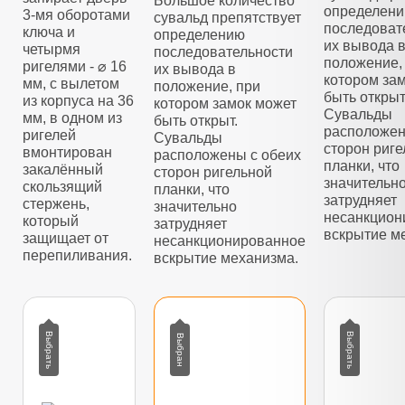
Большое количество
определен
3-мя оборотами
сувальд препятствует
последоват
ключа и
определению
их вывода 
четырмя
последовательности
положение,
ригелями - ⌀ 16
их вывода в
котором за
мм, с вылетом
положение, при
быть открыт
из корпуса на 36
котором замок может
Сувальды
мм, в одном из
быть открыт.
расположен
ригелей
Сувальды
сторон риг
вмонтирован
расположены с обеих
планки, что
закалённый
сторон ригельной
значительн
скользящий
планки, что
затрудняет
стержень,
значительно
несанкцион
который
затрудняет
вскрытие м
защищает от
несанкционированное
перепиливания.
вскрытие механизма.