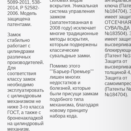
силовых видов
антифальс
5089-2011, 538-
вскрытия. Уникальная
ключа (Пат
2014, Р 52582-
система управления
№184704). 
2006. Модель
замком
имеет защи
защищена
(запатентованная в
ОТСЕЧНА
патентами.
2008 году) исключает
СУВАЛЬДА 
многие традиционные
№183504). 
Замок
методы вскрытия,
имеет защит
стабильно
которым подвержены
высверлива
работает с
классические
блокирующ
цилиндрами
сувальдные замки.
(Патент №1
различных
Защита от
производителей.
Помимо этого
высверлива
Для
""Барьер-Премьер""
толщиной 4
соответствия
лишен многих
Защита от
классу замок
недостатков и
самоимпре
необходимо
болезней, которые
(Патенты №
эксплуатировать
были присущи замкам
№184704).
с цилиндровым
подобного типа
механизмом не
механизма, благодаря
ниже 3-го класса
новому принципу
ГОСТ, а также с
набора кода.
броненакладкой
на цилиндровый
механизм.