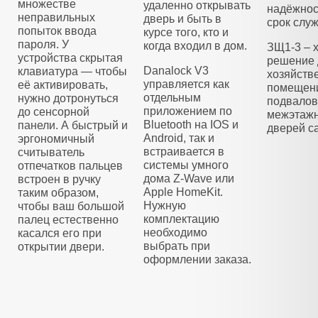
множестве
удаленно открывать
надёжнос
неправильных
дверь и быть в
срок слу
попыток ввода
курсе того, кто и
пароля. У
когда входил в дом.
ЗЩ1-3 – 
устройства скрытая
решение 
Danalock V3
клавиатура — чтобы
хозяйств
управляется как
её активировать,
помещени
отдельным
нужно дотронуться
подвалов
приложением по
до сенсорной
межэтажн
Bluetooth на IOS и
панели. А быстрый и
дверей са
Android, так и
эргономичный
встраивается в
считыватель
системы умного
отпечатков пальцев
дома Z-Wave или
встроен в ручку
Apple HomeKit.
таким образом,
Нужную
чтобы ваш большой
комплектацию
палец естественно
необходимо
касался его при
выбрать при
открытии двери.
оформлении заказа.