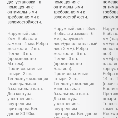
для установки в
помещения с
помеще
помещения с
оптимальными
оптима
оптимальными
требованиями к
требов
требованиями к
взломостойкости.
взломос
взломостойкости.
Наружный лист - 3мм.
Наружны
Наружный лист -
В области замков - 6
В облас
2мм. В области
мм.( наружный
мм.( на
замков - 4 мм. Ребра
лист+дополнительный
мм+два
жесткости - 2 шт.
лист 3 мм). Ребра
дополн
Петли - 3 шт.
жесткости - 6 шт.
по 3
(производство
Петли - 3 шт.
мм+фер
Мэттем).
(производство
пластин
Противосъемные
Бастион).
корпус 
штыри -2 шт.
Противосъемные
Ребра ж
Теплозвукоизоляция
штыри -2 шт.
14 шт. П
- минеральная
Теплозвукоизоляция -
(произ
базальтовая вата.
минеральная
Бастион
Два контура
базальтовая вата.
Против
уплотнения с
Два контура
штыри -
внутренним
уплотнения с
Теплозв
притвором. Вес
внутренним
каменн
двери 80-90кг.
притвором. Вес двери
Rockwoo