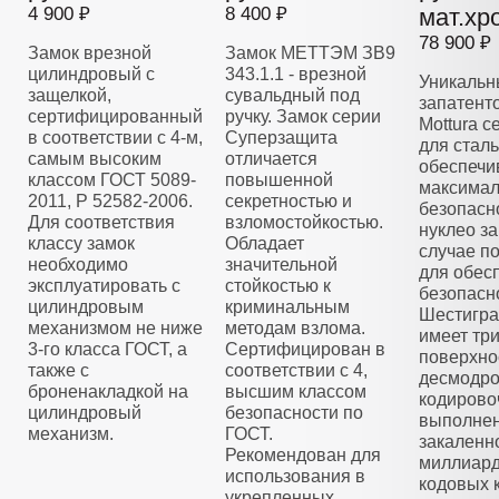
4 900 ₽
8 400 ₽
мат.хр
78 900 ₽
Замок врезной
Замок МЕТТЭМ ЗВ9
цилиндровый с
343.1.1 - врезной
Уникальн
защелкой,
сувальдный под
запатент
сертифицированный
ручку. Замок серии
Mottura 
в соответствии с 4-м,
Суперзащита
для стал
самым высоким
отличается
обеспечи
классом ГОСТ 5089-
повышенной
максима
2011, Р 52582-2006.
секретностью и
безопасн
Для соответствия
взломостойкостью.
нуклео з
классу замок
Обладает
случае п
необходимо
значительной
для обес
эксплуатировать с
стойкостью к
безопасн
цилиндровым
криминальным
Шестигра
механизмом не ниже
методам взлома.
имеет тр
3-го класса ГОСТ, а
Сертифицирован в
поверхно
также с
соответствии с 4,
десмодро
броненакладкой на
высшим классом
кодирово
цилиндровый
безопасности по
выполнен
механизм.
ГОСТ.
закаленно
Рекомендован для
миллиар
использования в
кодовых 
укрепленных