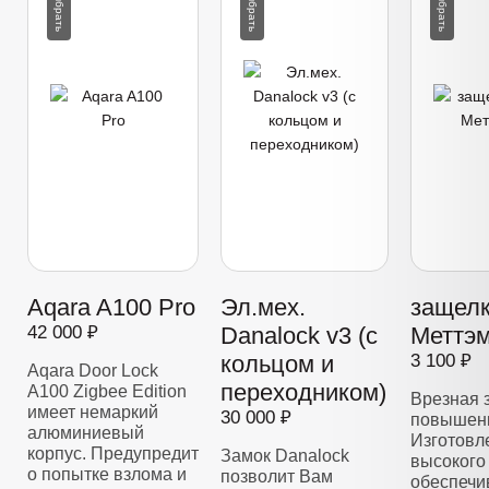
Aqara A100 Pro
Эл.мех.
защелк
42 000 ₽
Danalock v3 (с
Меттэм
кольцом и
3 100 ₽
Aqara Door Lock
переходником)
A100 Zigbee Edition
Врезная 
имеет немаркий
30 000 ₽
повышенн
алюминиевый
Изготовл
корпус. Предупредит
Замок Danalock
высокого 
о попытке взлома и
позволит Вам
обеспечи