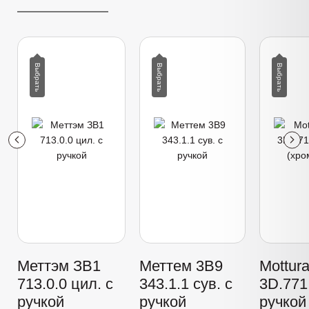
Меттэм ЗВ1
Меттем 3В9
Mottur
713.0.0 цил. с
343.1.1 сув. с
3D.771 
ручкой
ручкой
ручкой