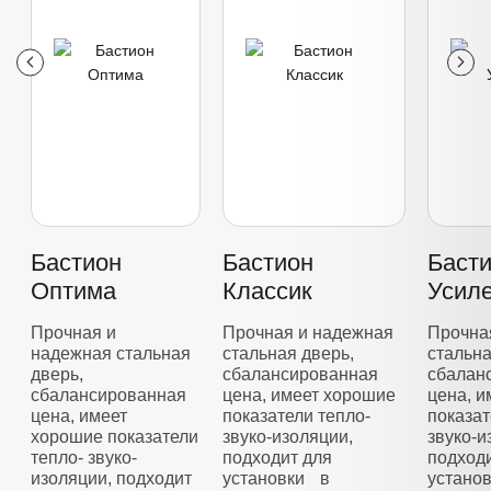
Бастион
Бастион
Баст
Оптима
Классик
Усил
Прочная и
Прочная и надежная
Прочна
надежная стальная
стальная дверь,
стальна
дверь,
сбалансированная
сбалан
сбалансированная
цена, имеет хорошие
цена, 
цена, имеет
показатели тепло-
показат
хорошие показатели
звуко-изоляции,
звуко-и
тепло- звуко-
подходит для
подход
изоляции, подходит
установки в
устано