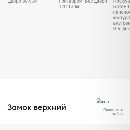
двери 80-90кг.
притвором. Вес двери
Rockwoo
120-130кг.
Батс+ 
пенопо
контура
внутре
Вес две
Замок верхний
Пропустить
выбор