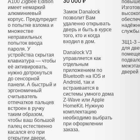
30 000 ₽
A100 Zigbee Edition
повыше
имеет немаркий
Изготов
Замок Danalock
алюминиевый
высоког
позволит Вам
корпус. Предупредит
обеспеч
удаленно открывать
о попытке взлома и
надёжно
дверь и быть в курсе
множестве
службы
того, кто и когда
неправильных
входил в дом.
ЗЩ1-3 
попыток ввода
для две
пароля. У
Danalock V3
помеще
устройства скрытая
управляется как
подвало
клавиатура — чтобы
отдельным
межэта
её активировать,
приложением по
дверей 
нужно дотронуться
Bluetooth на IOS и
до сенсорной
Android, так и
панели. А быстрый и
встраивается в
эргономичный
системы умного дома
считыватель
Z-Wave или Apple
отпечатков пальцев
HomeKit. Нужную
встроен в ручку
комплектацию
таким образом,
необходимо выбрать
чтобы ваш большой
при оформлении
палец естественно
заказа.
касался его при
открытии двери.