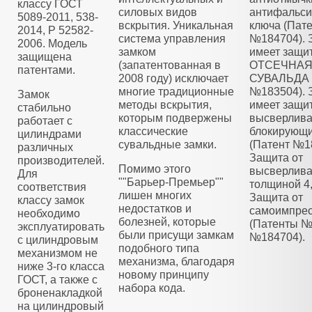
классу ГОСТ
силовых видов
антифальс
5089-2011, 538-
вскрытия. Уникальная
ключа (Пат
2014, Р 52582-
система управления
№184704). 
2006. Модель
замком
имеет защи
защищена
(запатентованная в
ОТСЕЧНА
патентами.
2008 году) исключает
СУВАЛЬДА 
многие традиционные
№183504). 
Замок
методы вскрытия,
имеет защит
стабильно
которым подвержены
высверлива
работает с
классические
блокирующ
цилиндрами
сувальдные замки.
(Патент №1
различных
Защита от
производителей.
Помимо этого
высверлива
Для
""Барьер-Премьер""
толщиной 4
соответствия
лишен многих
Защита от
классу замок
недостатков и
самоимпре
необходимо
болезней, которые
(Патенты №
эксплуатировать
были присущи замкам
№184704).
с цилиндровым
подобного типа
механизмом не
механизма, благодаря
ниже 3-го класса
новому принципу
ГОСТ, а также с
набора кода.
броненакладкой
на цилиндровый