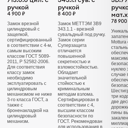
ручкой
ручкой
ручк
4 900 ₽
8 400 ₽
мат.
78 900
Замок врезной
Замок МЕТТЭМ ЗВ9
цилиндровый с
343.1.1 - врезной
Уникал
защелкой,
сувальдный под ручку.
запате
сертифицированный
Замок серии
Mottura
в соответствии с 4-м,
Суперзащита
стальн
самым высоким
отличается
обеспе
классом ГОСТ 5089-
повышенной
максим
2011, Р 52582-2006.
секретностью и
безопа
Для соответствия
взломостойкостью.
нуклео 
классу замок
Обладает
случае 
необходимо
значительной
обеспе
эксплуатировать с
стойкостью к
безопас
цилиндровым
криминальным
Шестиг
механизмом не ниже
методам взлома.
три код
3-го класса ГОСТ, а
Сертифицирован в
две де
также с
соответствии с 4,
дорожк
броненакладкой на
высшим классом
пины в
цилиндровый
безопасности по
закален
механизм.
ГОСТ. Рекомендован
миллиа
для использования в