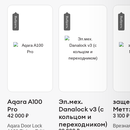
Aqara A100
Эл.мех.
заще
Pro
Danalock v3 (с
Метт
42 000 ₽
кольцом и
3 100 ₽
переходником)
Aqara Door Lock
Врезна