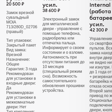
20 500 ₽
усил.
Internal
38 600 ₽
(работа
Замок врезной
батарее
сувальдный
Электронный замок
MOIA
усил.
для металлической
713/280D_02706
двери - управление с
42 300 ₽
(правый)
помощью телефона,
радиобрелка или
Управление
Тип упаковки:
отпечатка пальца.
со смартфо
Закрытый пакет
Информирует о своем
пультов. Вс
Вид замка:
состоянии и о взломе.
замка нахо
Врезной
Автономность при
внутри двер
Назначение:
отсутствии питания до
не видно ни
Общее
10 месяцев
ни изнутри.
Гарантия: 3 года
(специальный режим
до 1 года о
Рекомендован
сна). Возможность
+ резервна
для установки в
самостоятельного
батарейка н
входные двери:
обновления прошивки
отказа осно
Да
устройства.
Второй зап
Рекомендован
привод по 
для установки в
Опциональ
межкомнатные
подключени
двери: Нет
двери, кноп
Тип крепления: