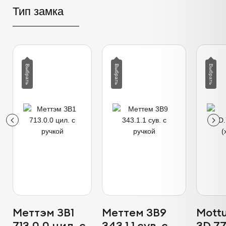
Тип замка
Меттэм ЗВ1
Меттем 3В9
Mott
713.0.0 цил. с
343.1.1 сув. с
3D.77