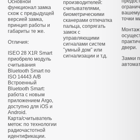
предос
Основной
производителей:
огранич
функционал замка
считывателями,
вашему 
схож с предыдущей
биометрическими
точки м
версией замка,
сканерами отпечатка
принцип работы и
пальца, сопрягать
Монтаж 
габариты те же.
замок с
осущес
управляющими
практич
Отличия:
сигналами систем
двери.
"умный дом" или
ISEO 28 X1R Smart
сигнализации и т.д.
Замки 
приобрело модуль
автомат
считывания
Bluetooth Smart по
ISO 14443 А/B
Встроенный
Bluetooth Smart:
работа с новым
приложением Argo,
доступно для iOS и
Android.
Карта/считыватель
меток: по технологии
радиочастотной
идентификации.