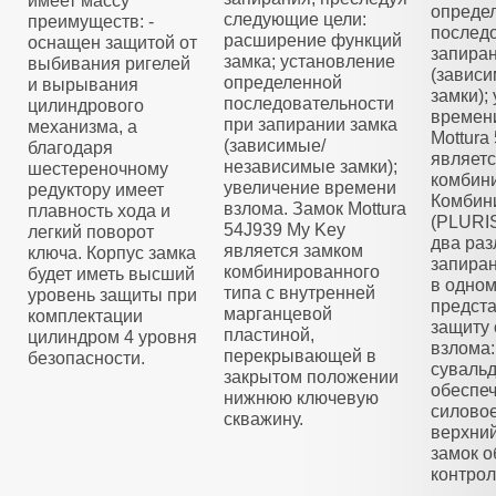
имеет массу
опреде
следующие цели:
преимуществ: -
последо
расширение функций
оснащен защитой от
запиран
замка; установление
выбивания ригелей
(завис
определенной
и вырывания
замки);
последовательности
цилиндрового
времени
при запирании замка
механизма, а
Mottura
(зависимые/
благодаря
являетс
независимые замки);
шестереночному
комбини
увеличение времени
редуктору имеет
Комбин
взлома. Замок Mottura
плавность хода и
(PLURI
54J939 My Key
легкий поворот
два раз
является замком
ключа. Корпус замка
запира
комбинированного
будет иметь высший
в одном
типа с внутренней
уровень защиты при
предст
марганцевой
комплектации
защиту 
пластиной,
цилиндром 4 уровня
взлома:
перекрывающей в
безопасности.
суваль
закрытом положении
обеспеч
нижнюю ключевую
силовое
скважину.
верхни
замок о
контро