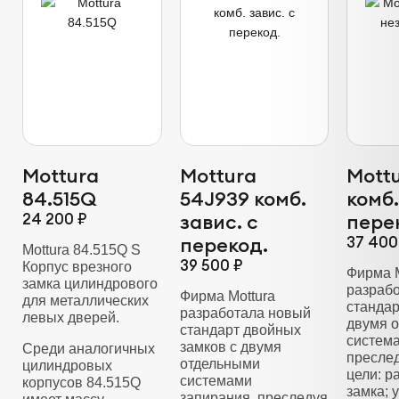
Mottura
Mottura
Mott
84.515Q
54J939 комб.
комб.
24 200 ₽
завис. с
пере
перекод.
37 400
Mottura 84.515Q S
39 500 ₽
Корпус врезного
Фирма M
замка цилиндрового
разраб
Фирма Mottura
для металлических
стандар
разработала новый
левых дверей.
двумя 
стандарт двойных
система
замков с двумя
Среди аналогичных
пресле
отдельными
цилиндровых
цели: 
системами
корпусов 84.515Q
замка; 
запирания, преследуя