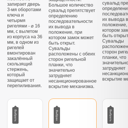
сувальд пре
запирает дверь
Большое количество
определен
3-мя оборотами
сувальд препятствует
последоват
ключа и
определению
их вывода 
четырмя
последовательности
положение,
ригелями - ⌀ 16
их вывода в
котором за
мм, с вылетом
положение, при
быть открыт
из корпуса на 36
котором замок может
Сувальды
мм, в одном из
быть открыт.
расположен
ригелей
Сувальды
сторон риг
вмонтирован
расположены с обеих
планки, что
закалённый
сторон ригельной
значительн
скользящий
планки, что
затрудняет
стержень,
значительно
несанкцион
который
затрудняет
вскрытие м
защищает от
несанкционированное
перепиливания.
вскрытие механизма.