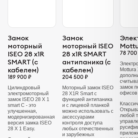
Замок
Замок
Элек
моторный
моторный ISEO
Mottu
ISEO 28 x1R
28 x1R SMART
78 700
SMART (с
антипаника (с
Электр
кабелем)
кабелем)
Mottura
дополни
189 900 ₽
204 500 ₽
считыва
замок п
Цилиндровый
Моторный замок ISEO
офисов 
электромоторный
28 X1R Smart с
замок ISEO 28 Х 1
функцией антипаника
Классич
smart C - это
и с лицевой планкой
Открыв
улучшенная,
можно использовать с
любой т
модернизированная
аксессуарами
управл
версия замка ISEO
контроля доступа
русифи
28 X 1 Easy.
любых отечественных
прилож
и зарубежных