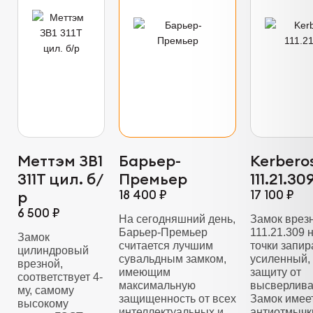
Меттэм ЗВ1
Барьер-
Kerbero
311Т цил. б/
Премьер
111.21.30
р
18 400 ₽
17 100 ₽
6 500 ₽
На сегодняшний день,
Замок врез
Барьер-Премьер
111.21.309 
Замок
считается лучшим
точки запир
цилиндровый
сувальдным замком,
усиленный,
врезной,
имеющим
защиту от
соответствует 4-
максимальную
высверлива
му, самому
защищенность от всех
Замок имее
высокому
интеллектуальных и
антиотмычк