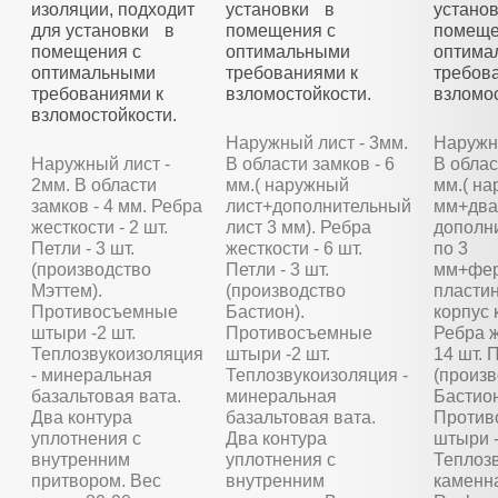
изоляции, подходит
установки в
устано
для установки в
помещения с
помеще
помещения с
оптимальными
оптима
оптимальными
требованиями к
требов
требованиями к
взломостойкости.
взломос
взломостойкости.
Наружный лист - 3мм.
Наружны
Наружный лист -
В области замков - 6
В облас
2мм. В области
мм.( наружный
мм.( на
замков - 4 мм. Ребра
лист+дополнительный
мм+два
жесткости - 2 шт.
лист 3 мм). Ребра
дополн
Петли - 3 шт.
жесткости - 6 шт.
по 3
(производство
Петли - 3 шт.
мм+фер
Мэттем).
(производство
пластин
Противосъемные
Бастион).
корпус 
штыри -2 шт.
Противосъемные
Ребра ж
Теплозвукоизоляция
штыри -2 шт.
14 шт. П
- минеральная
Теплозвукоизоляция -
(произ
базальтовая вата.
минеральная
Бастион
Два контура
базальтовая вата.
Против
уплотнения с
Два контура
штыри -
внутренним
уплотнения с
Теплозв
притвором. Вес
внутренним
каменн