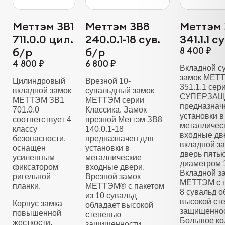
Меттэм ЗВ1
Меттэм ЗВ8
Меттэм 
711.0.0 цил.
240.0.1-18 сув.
341.1.1 с
б/р
б/р
8 400 ₽
4 800 ₽
6 800 ₽
Вкладной с
замок МЕТ
Цилиндровый
Врезной 10-
351.1.1 сер
вкладной замок
сувальдный замок
СУПЕРЗАЩ
МЕТТЭМ ЗВ1
МЕТТЭМ серии
предназнач
701.0.0
Классика. Замок
установки в
соответствует 4
врезной Меттэм ЗВ8
металличес
классу
140.0.1-18
входные дв
безопасности,
предназначен для
вкладной з
оснащен
установки в
дверь пять
усиленным
металлические
диаметром 
фиксатором
входные двери.
Вкладной з
ригельной
Врезной замок
МЕТТЭМ с п
планки.
МЕТТЭМ® с пакетом
8 сувальд о
из 10 сувальд
высокой ст
Корпус замка
обладает высокой
защищеннос
повышенной
степенью
Большое ко
жесткости,
защищенности.