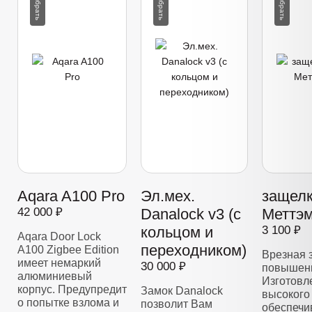
Aqara A100 Pro
Эл.мех.
защелк
42 000 ₽
Danalock v3 (с
Меттэм
кольцом и
3 100 ₽
Aqara Door Lock
переходником)
A100 Zigbee Edition
Врезная 
имеет немаркий
30 000 ₽
повышенн
алюминиевый
Изготовл
корпус. Предупредит
Замок Danalock
высокого 
о попытке взлома и
позволит Вам
обеспечи