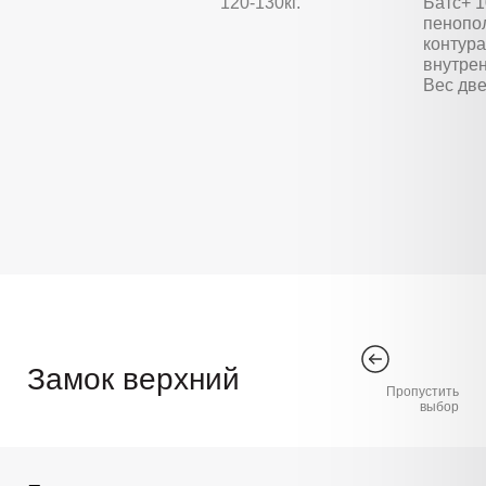
120-130кг.
Батс+ 
пенопо
контура
внутре
Вес две
Замок верхний
Пропустить
выбор