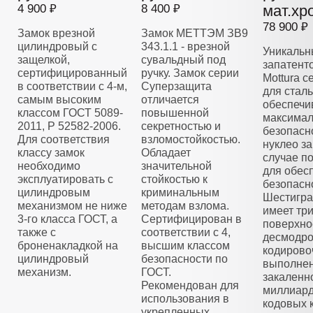
4 900 ₽
8 400 ₽
мат.хр
78 900 ₽
Замок врезной
Замок МЕТТЭМ ЗВ9
цилиндровый с
343.1.1 - врезной
Уникальн
защелкой,
сувальдный под
запатент
сертифицированный
ручку. Замок серии
Mottura 
в соответствии с 4-м,
Суперзащита
для стал
самым высоким
отличается
обеспечи
классом ГОСТ 5089-
повышенной
максима
2011, Р 52582-2006.
секретностью и
безопасн
Для соответствия
взломостойкостью.
нуклео з
классу замок
Обладает
случае п
необходимо
значительной
для обес
эксплуатировать с
стойкостью к
безопасн
цилиндровым
криминальным
Шестигра
механизмом не ниже
методам взлома.
имеет тр
3-го класса ГОСТ, а
Сертифицирован в
поверхно
также с
соответствии с 4,
десмодро
броненакладкой на
высшим классом
кодирово
цилиндровый
безопасности по
выполнен
механизм.
ГОСТ.
закаленно
Рекомендован для
миллиар
использования в
кодовых 
укрепленных