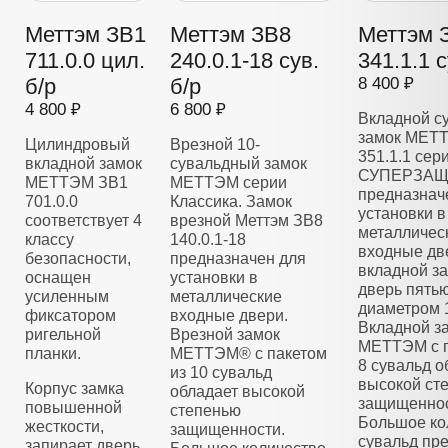
Меттэм ЗВ1
Меттэм ЗВ8
Меттэм 
711.0.0 цил.
240.0.1-18 сув.
341.1.1 с
б/р
б/р
8 400 ₽
4 800 ₽
6 800 ₽
Вкладной с
замок МЕТ
Цилиндровый
Врезной 10-
351.1.1 сер
вкладной замок
сувальдный замок
СУПЕРЗАЩ
МЕТТЭМ ЗВ1
МЕТТЭМ серии
предназнач
701.0.0
Классика. Замок
установки в
соответствует 4
врезной Меттэм ЗВ8
металличес
классу
140.0.1-18
входные дв
безопасности,
предназначен для
вкладной з
оснащен
установки в
дверь пять
усиленным
металлические
диаметром 
фиксатором
входные двери.
Вкладной з
ригельной
Врезной замок
МЕТТЭМ с п
планки.
МЕТТЭМ® с пакетом
8 сувальд о
из 10 сувальд
высокой ст
Корпус замка
обладает высокой
защищеннос
повышенной
степенью
Большое ко
жесткости,
защищенности.
сувальд пре
запирает дверь