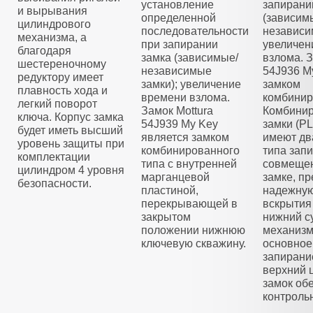
установление
запирани
и вырывания
определенной
(зависим
цилиндрового
последовательности
независи
механизма, а
при запирании
увеличен
благодаря
замка (зависимые/
взлома. З
шестереночному
независимые
54J936 M
редуктору имеет
замки); увеличение
замком
плавность хода и
времени взлома.
комбинир
легкий поворот
Замок Mottura
Комбини
ключа. Корпус замка
54J939 My Key
замки (
будет иметь высший
является замком
имеют дв
уровень защиты при
комбинированного
типа зап
комплектации
типа с внутренней
совмещен
цилиндром 4 уровня
марганцевой
замке, п
безопасности.
пластиной,
надежную
перекрывающей в
вскрытия
закрытом
нижний с
положении нижнюю
механизм
ключевую скважину.
основное
запирани
верхний 
замок об
контроль