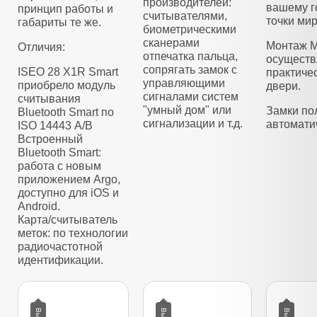
производителей:
вашему г
принцип работы и
считывателями,
точки мир
габариты те же.
биометрическими
сканерами
Монтаж M
Отличия:
отпечатка пальца,
осуществ
сопрягать замок с
ISEO 28 X1R Smart
практиче
управляющими
приобрело модуль
двери.
сигналами систем
считывания
"умный дом" или
Замки по
Bluetooth Smart по
сигнализации и т.д.
автомати
ISO 14443 А/B
Встроенный
Bluetooth Smart:
работа с новым
приложением Argo,
доступно для iOS и
Android.
Карта/считыватель
меток: по технологии
радиочастотной
идентификации.