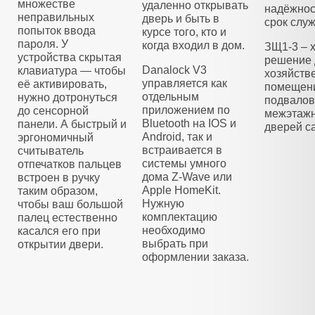
множестве
удаленно открывать
надёжнос
неправильных
дверь и быть в
срок слу
попыток ввода
курсе того, кто и
пароля. У
когда входил в дом.
ЗЩ1-3 – 
устройства скрытая
решение 
Danalock V3
клавиатура — чтобы
хозяйств
управляется как
её активировать,
помещени
отдельным
нужно дотронуться
подвалов
приложением по
до сенсорной
межэтажн
Bluetooth на IOS и
панели. А быстрый и
дверей са
Android, так и
эргономичный
встраивается в
считыватель
системы умного
отпечатков пальцев
дома Z-Wave или
встроен в ручку
Apple HomeKit.
таким образом,
Нужную
чтобы ваш большой
комплектацию
палец естественно
необходимо
касался его при
выбрать при
открытии двери.
оформлении заказа.