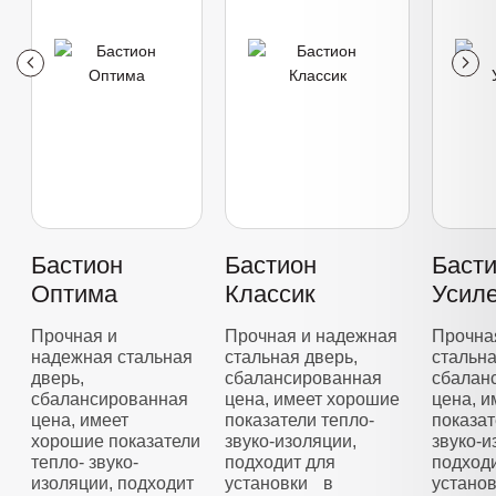
Бастион
Бастион
Баст
Оптима
Классик
Усил
Прочная и
Прочная и надежная
Прочна
надежная стальная
стальная дверь,
стальна
дверь,
сбалансированная
сбалан
сбалансированная
цена, имеет хорошие
цена, 
цена, имеет
показатели тепло-
показат
хорошие показатели
звуко-изоляции,
звуко-и
тепло- звуко-
подходит для
подход
изоляции, подходит
установки в
устано