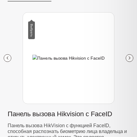
Панель вызова Hikvision с FaceID
Панель вызова HikVision с функцией FaceID,
способная распознать биометрию лица владельца и