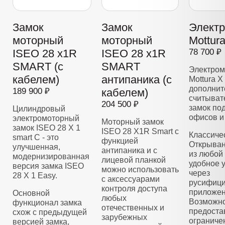
Замок
Замок
Элект
моторный
моторный
Mottur
ISEO 28 x1R
ISEO 28 x1R
78 700 ₽
SMART (с
SMART
Электром
кабелем)
антипаника (с
Mottura X
дополнит
189 900 ₽
кабелем)
считывате
204 500 ₽
замок по
Цилиндровый
офисов и
электромоторный
Моторный замок
замок ISEO 28 Х 1
ISEO 28 X1R Smart с
Классиче
smart C - это
функцией
Открыван
улучшенная,
антипаника и с
из любой 
модернизированная
лицевой планкой
удобное 
версия замка ISEO
можно использовать
через
28 X 1 Easy.
с аксессуарами
русифиц
контроля доступа
приложен
Основной
любых
Возможно
функционал замка
отечественных и
предоста
схож с предыдущей
зарубежных
ограниче
версией замка,