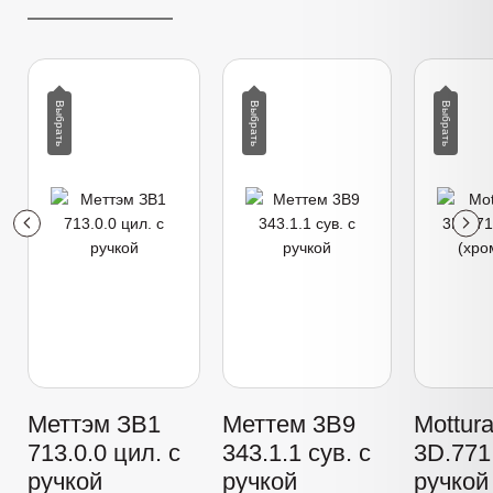
Меттэм ЗВ1
Меттем 3В9
Mottur
713.0.0 цил. с
343.1.1 сув. с
3D.771 
ручкой
ручкой
ручкой