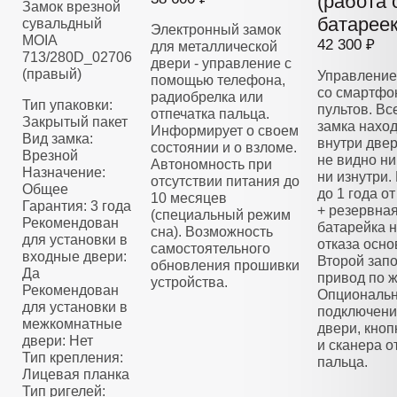
(работа 
Замок врезной
батареек
сувальдный
Электронный замок
MOIA
42 300 ₽
для металлической
713/280D_02706
двери - управление с
(правый)
Управление
помощью телефона,
со смартфо
радиобрелка или
Тип упаковки:
пультов. Вс
отпечатка пальца.
Закрытый пакет
замка нахо
Информирует о своем
Вид замка:
внутри двер
состоянии и о взломе.
Врезной
не видно ни
Автономность при
Назначение:
ни изнутри.
отсутствии питания до
Общее
до 1 года о
10 месяцев
Гарантия: 3 года
+ резервна
(специальный режим
Рекомендован
батарейка н
сна). Возможность
для установки в
отказа осно
самостоятельного
входные двери:
Второй зап
обновления прошивки
Да
привод по 
устройства.
Рекомендован
Опциональ
для установки в
подключени
межкомнатные
двери, кноп
двери: Нет
и сканера о
Тип крепления:
пальца.
Лицевая планка
Тип ригелей: