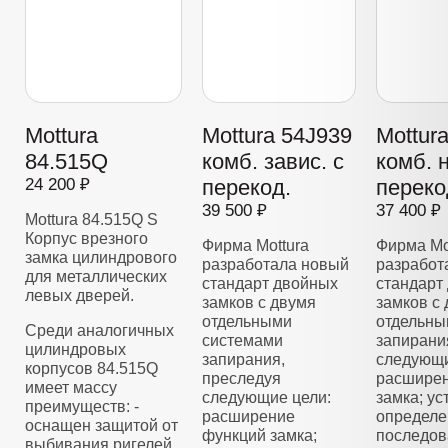
Mottura
Mottura 54J939
Mottur
84.515Q
комб. завис. с
комб. 
24 200 ₽
перекод.
переко
39 500 ₽
37 400 ₽
Mottura 84.515Q S
Корпус врезного
Фирма Mottura
Фирма Mo
замка цилиндрового
разработала новый
разработ
для металлических
стандарт двойных
стандарт
левых дверей.
замков с двумя
замков с
отдельными
отдельны
Среди аналогичных
системами
запирани
цилиндровых
запирания,
следующи
корпусов 84.515Q
преследуя
расширен
имеет массу
следующие цели:
замка; у
преимуществ: -
расширение
определе
оснащен защитой от
функций замка;
последов
выбивания ригелей