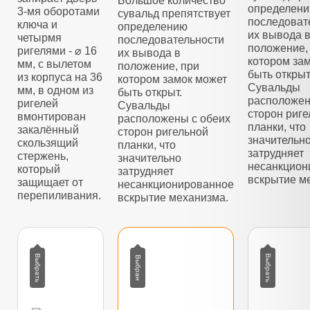
Большое количество
определен
3-мя оборотами
сувальд препятствует
последоват
ключа и
определению
их вывода 
четырмя
последовательности
положение,
ригелями - ⌀ 16
их вывода в
котором за
мм, с вылетом
положение, при
быть открыт
из корпуса на 36
котором замок может
Сувальды
мм, в одном из
быть открыт.
расположен
ригелей
Сувальды
сторон риг
вмонтирован
расположены с обеих
планки, что
закалённый
сторон ригельной
значительн
скользящий
планки, что
затрудняет
стержень,
значительно
несанкцион
который
затрудняет
вскрытие м
защищает от
несанкционированное
перепиливания.
вскрытие механизма.