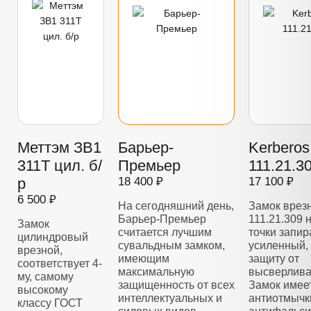
Меттэм ЗВ1
Барьер-
Kerberos
311Т цил. б/
Премьер
111.21.3
р
18 400 ₽
17 100 ₽
6 500 ₽
На сегодняшний день,
Замок врез
Барьер-Премьер
111.21.309 
Замок
считается лучшим
точки запир
цилиндровый
сувальдным замком,
усиленный,
врезной,
имеющим
защиту от
соответствует 4-
максимальную
высверлива
му, самому
защищенность от всех
Замок имее
высокому
интеллектуальных и
антиотмычк
классу ГОСТ