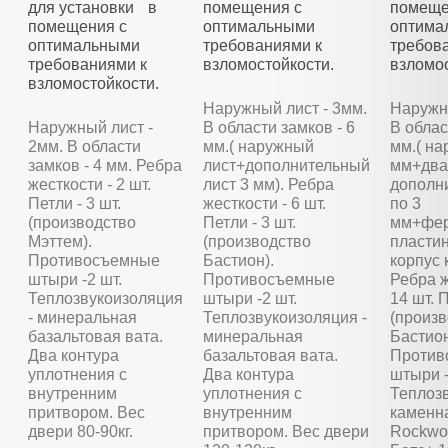
для установки в
помещения с
помеще
помещения с
оптимальными
оптима
оптимальными
требованиями к
требов
требованиями к
взломостойкости.
взломос
взломостойкости.
Наружный лист - 3мм.
Наружны
Наружный лист -
В области замков - 6
В облас
2мм. В области
мм.( наружный
мм.( на
замков - 4 мм. Ребра
лист+дополнительный
мм+два
жесткости - 2 шт.
лист 3 мм). Ребра
дополн
Петли - 3 шт.
жесткости - 6 шт.
по 3
(производство
Петли - 3 шт.
мм+фер
Мэттем).
(производство
пластин
Противосъемные
Бастион).
корпус 
штыри -2 шт.
Противосъемные
Ребра ж
Теплозвукоизоляция
штыри -2 шт.
14 шт. П
- минеральная
Теплозвукоизоляция -
(произ
базальтовая вата.
минеральная
Бастион
Два контура
базальтовая вата.
Против
уплотнения с
Два контура
штыри -
внутренним
уплотнения с
Теплозв
притвором. Вес
внутренним
каменн
двери 80-90кг.
притвором. Вес двери
Rockwoo