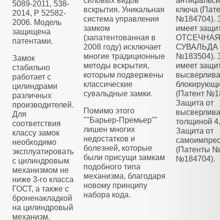
силовых видов
антифальс
5089-2011, 538-
вскрытия. Уникальная
ключа (Пат
2014, Р 52582-
система управления
№184704). 
2006. Модель
замком
имеет защи
защищена
(запатентованная в
ОТСЕЧНА
патентами.
2008 году) исключает
СУВАЛЬДА 
многие традиционные
№183504). 
Замок
методы вскрытия,
имеет защит
стабильно
которым подвержены
высверлива
работает с
классические
блокирующ
цилиндрами
сувальдные замки.
(Патент №1
различных
Защита от
производителей.
Помимо этого
высверлива
Для
""Барьер-Премьер""
толщиной 4
соответствия
лишен многих
Защита от
классу замок
недостатков и
самоимпре
необходимо
болезней, которые
(Патенты №
эксплуатировать
были присущи замкам
№184704).
с цилиндровым
подобного типа
механизмом не
механизма, благодаря
ниже 3-го класса
новому принципу
ГОСТ, а также с
набора кода.
броненакладкой
на цилиндровый
механизм.