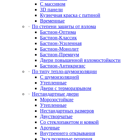
С массивом
3D панели
Кузнечная краска с патиной
Временные
По степени защиты от взлома
Бастион-Оптима
Бастион-Классик
Бастион-Усиленная
Бастион-Монолит
Бастион-Премиум
Двери повышенной взломостойкости
Бастион-Антикризис
По типу тепло-шумоизоляции
С шумоизоляцией
Утепленные
Двери с терморазрывом
Нестандартные двери
Морозостойкие
Утепленные
Нестандартных размеров
Двустворчатые
Со стеклопакетом и ковкой
Арочные
Внутреннего открывания
Эксклюзивные решения