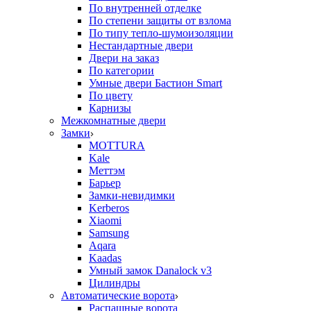
По внутренней отделке
По степени защиты от взлома
По типу тепло-шумоизоляции
Нестандартные двери
Двери на заказ
По категории
Умные двери Бастион Smart
По цвету
Карнизы
Межкомнатные двери
Замки
MOTTURA
Kale
Меттэм
Барьер
Замки-невидимки
Kerberos
Xiaomi
Samsung
Aqara
Kaadas
Умный замок Danalock v3
Цилиндры
Автоматические ворота
Распашные ворота