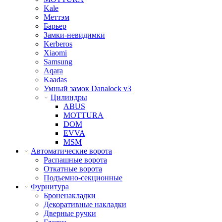
Kale
Меттэм
Барьер
Замки-невидимки
Kerberos
Xiaomi
Samsung
Aqara
Kaadas
Умный замок Danalock v3
Цилиндры
ABUS
MOTTURA
DOM
EVVA
MSM
Автоматические ворота
Распашные ворота
Откатные ворота
Подъемно-секционные
Фурнитура
Броненакладки
Декоративные накладки
Дверные ручки