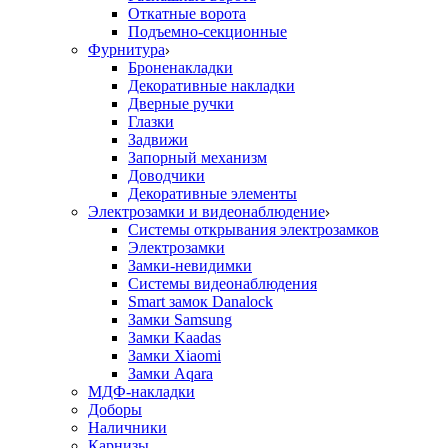
Откатные ворота
Подъемно-секционные
Фурнитура
Броненакладки
Декоративные накладки
Дверные ручки
Глазки
Задвижи
Запорный механизм
Доводчики
Декоративные элементы
Электрозамки и видеонаблюдение
Системы открывания электрозамков
Электрозамки
Замки-невидимки
Системы видеонаблюдения
Smart замок Danalock
Замки Samsung
Замки Kaadas
Замки Xiaomi
Замки Aqara
МДФ-накладки
Доборы
Наличники
Карнизы