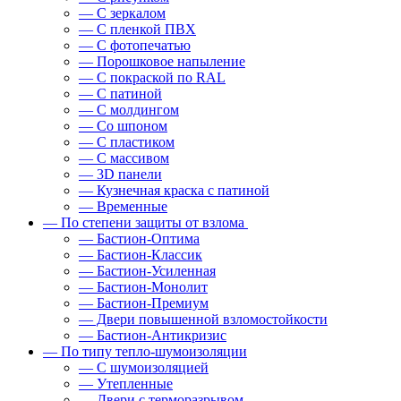
— С зеркалом
— С пленкой ПВХ
— С фотопечатью
— Порошковое напыление
— С покраской по RAL
— С патиной
— С молдингом
— Со шпоном
— С пластиком
— С массивом
— 3D панели
— Кузнечная краска с патиной
— Временные
— По степени защиты от взлома
— Бастион-Оптима
— Бастион-Классик
— Бастион-Усиленная
— Бастион-Монолит
— Бастион-Премиум
— Двери повышенной взломостойкости
— Бастион-Антикризис
— По типу тепло-шумоизоляции
— С шумоизоляцией
— Утепленные
— Двери с терморазрывом