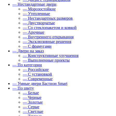
— Нестандартные двери
— Морозостойкие
— Утепленные
— Нестандартных размеров
— Двустворчатые
— Со стеклопакетом и ковкой
— Арочные
— Внутреннего открывания
— Эксклюзивные решения
— С фрамугами
— Двери на заказ
— Конструктивные улучшения
— Выполненные проекты
— По категории
— Российские
— С установкой
— Современные
— Умные двери Бастион Smart
— По цвету
— Белые
— Черные
— Золотые
— Серые
— Светлые