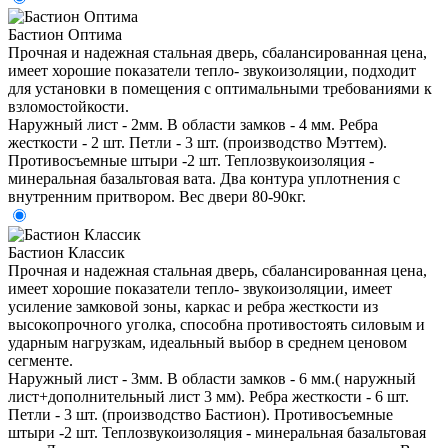
Бастион Оптима
Прочная и надежная стальная дверь, сбалансированная цена,
имеет хорошие показатели тепло- звукоизоляции, подходит
для установки в помещения с оптимальными требованиями к
взломостойкости.
Наружный лист - 2мм. В области замков - 4 мм. Ребра
жесткости - 2 шт. Петли - 3 шт. (производство Мэттем).
Противосъемные штыри -2 шт. Теплозвукоизоляция -
минеральная базальтовая вата. Два контура уплотнения с
внутренним притвором. Вес двери 80-90кг.
Бастион Классик
Прочная и надежная стальная дверь, сбалансированная цена,
имеет хорошие показатели тепло- звукоизоляции, имеет
усиление замковой зоны, каркас и ребра жесткости из
высокопрочного уголка, способна противостоять силовым и
ударным нагрузкам, идеальный выбор в среднем ценовом
сегменте.
Наружный лист - 3мм. В области замков - 6 мм.( наружный
лист+дополнительный лист 3 мм). Ребра жесткости - 6 шт.
Петли - 3 шт. (производство Бастион). Противосъемные
штыри -2 шт. Теплозвукоизоляция - минеральная базальтовая