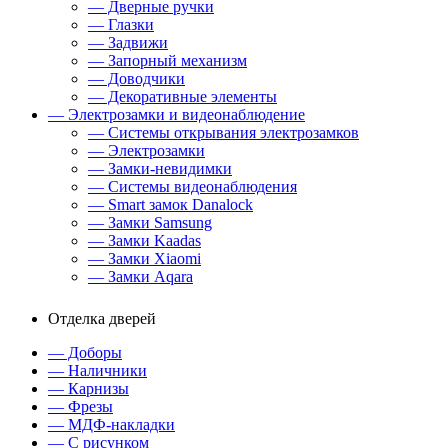
— Дверные ручки
— Глазки
— Задвижи
— Запорный механизм
— Доводчики
— Декоративные элементы
— Электрозамки и видеонаблюдение
— Системы открывания электрозамков
— Электрозамки
— Замки-невидимки
— Системы видеонаблюдения
— Smart замок Danalock
— Замки Samsung
— Замки Kaadas
— Замки Xiaomi
— Замки Aqara
Отделка дверей
— Доборы
— Наличники
— Карнизы
— Фрезы
— МДФ-накладки
— С рисунком