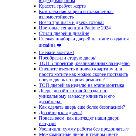
видеодомофоном
Красота требует жертв
Комплексная защита и повышенная
взломостойкость
Всего три шага и дверь готова!
Цветовые тенденции Pantone 2024
Стили дверей в дизайне
Свежая подборка дверей на этапе создания
дизайна ❤️
Свежий монтаж!
Преобразили старую дверь!
ТОП-5 проектов, реализованных за неделю
Спешите въехать в новую квартиру или
просто хотите как можно скорее поставить
новую дверь во время ремонта?
ТОП дверей за неделю на этапе монтажа
Дверь, дизайн которой создан по
уникальному замыслу клиента и его
дизайнера!
Как сделать дверь ещё более безопасной?
Дизайнерская дверь!
Показываем, как выглядят наши двери
изнутри
Увеличили сумму работы без предоплаты✨
Межкомнатные двери в темном цвете