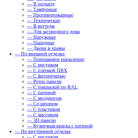
— В подъезд
— Тамбурные
— Противопожарные
— Технические
— В коттедж
— Для загородного дома
— Наружные
— Парадные
— Двери в храмы
— По внешней отделке
— Порошковое напыление
— С рисунком
— С пленкой ПВХ
— С фотопечатью
— Ретро панели
— С покраской по RAL
— С патиной
— С молдингом
— Со шпоном
— С пластиком
— С массивом
— 3D панели
— Кузнечная краска с патиной
— По внутренней отделке
— С рисунком