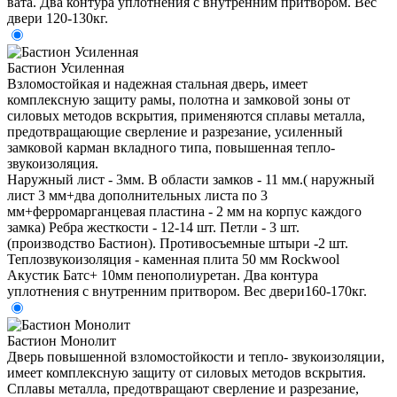
вата. Два контура уплотнения с внутренним притвором. Вес
двери 120-130кг.
Бастион Усиленная
Взломостойкая и надежная стальная дверь, имеет
комплексную защиту рамы, полотна и замковой зоны от
силовых методов вскрытия, применяются сплавы металла,
предотвращающие сверление и разрезание, усиленный
замковой карман вкладного типа, повышенная тепло-
звукоизоляция.
Наружный лист - 3мм. В области замков - 11 мм.( наружный
лист 3 мм+два дополнительных листа по 3
мм+ферромарганцевая пластина - 2 мм на корпус каждого
замка) Ребра жесткости - 12-14 шт. Петли - 3 шт.
(производство Бастион). Противосъемные штыри -2 шт.
Теплозвукоизоляция - каменная плита 50 мм Rockwool
Акустик Батс+ 10мм пенополиуретан. Два контура
уплотнения с внутренним притвором. Вес двери160-170кг.
Бастион Монолит
Дверь повышенной взломостойкости и тепло- звукоизоляции,
имеет комплексную защиту от силовых методов вскрытия.
Сплавы металла, предотвращают сверление и разрезание,