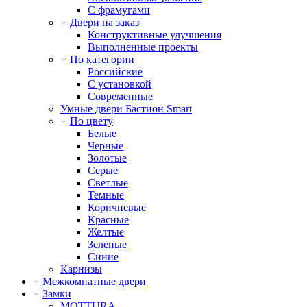
С фрамугами
Двери на заказ
Конструктивные улучшения
Выполненные проекты
По категории
Российские
С установкой
Современные
Умные двери Бастион Smart
По цвету
Белые
Черные
Золотые
Серые
Светлые
Темные
Коричневые
Красные
Желтые
Зеленые
Синие
Карнизы
Межкомнатные двери
Замки
MOTTURA