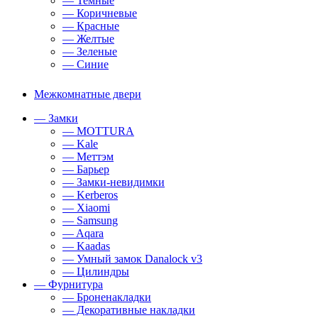
— Темные
— Коричневые
— Красные
— Желтые
— Зеленые
— Синие
Межкомнатные двери
— Замки
— MOTTURA
— Kale
— Меттэм
— Барьер
— Замки-невидимки
— Kerberos
— Xiaomi
— Samsung
— Aqara
— Kaadas
— Умный замок Danalock v3
— Цилиндры
— Фурнитура
— Броненакладки
— Декоративные накладки