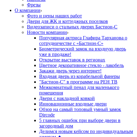
Фрезы
О компании
Фото и цены наших работ
Двери для ЖК и коттеджных поселков
Видеозаписи о стальных дверях Бастион-С
Новости компании
Популярная актриса Глафира Тарханова о
сотрудничестве с «Бастион-С»
Биометрический замок на входную дверь
уже в продаже!
Открытие выставок в регионах
Цветное декоративное стекло - лакобель
Закажи дверь через интернет!
Входная дверь из корабельной фанеры
"Бастион-С" в программе на РЕН ТВ
Межкомнатный пенал для маленького
помещения
Двери с накладной ковкой
Инновационные входные двери
Обзор на самый топовый умный замок
Dircode
5 главных ошибок при выборе двери в
загородный дом
Делимся новым кейсом по индивидуальным
замерам 🔥