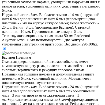
усиленный замковый карман, утолщенный наружный лист и
замковая зона, усиленный наличник, доп. защита петельного
блока.
Наружный лист - 6мм. В области замков - 14 мм.( наружный
лист 6 мм+дополнительных лист 6 мм+ферромарганцевая
пластина - 2 мм на корпус каждого замка) Ребра жесткости -
20 шт. Петли - 3 шт. (производство Бастион). Стальной
наличник - 10 мм. Противосъемные штыри -6 шт.
Теплозвукоизоляция - каменная плита 50 мм Rockwool
Акустик Батс+ 10мм пенополиуретан. Два контура
уплотнения с внутренним притвором. Вес двери 290-300кг.
Бастион Премиум
Стальная дверь повышенной взломостойкости, имеет
комплексную защиту рамы, полотна и замковой зоны от
силовых, термических и режущих способов взлома.
Повышенная толщина полотна и дополнительная защита
петельного блока, усиленный наличник. Модель имеет
повышенную тепло- звукоизоляцию.
Наружный лист - 4мм. В области замков - 24 мм.( наружный
лист 4 мм+дополнительных лист 6 мм+стекло-магниевый
лист - 3 мм+легированая нержавеющая сталь - 3
мм.+дополнительные два листа по 3 мм+ферромарганцевая
пластина - 2 мм на корпус каждого замка) Ребра жесткости -