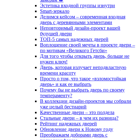
Эстетика входной группы изнутри
Smart-зеркало
Делимся кейсом – современная входная
дверь с деревянными элементами
Неповторимый дизайн-проект вашей
будущей двери
ТОП-5 самых надежных дверей
Воплощение своей мечты в проекте двери –
по мотивам «Великого Гетсби»
Для того чтобы открыть дверь, больше не
нужен ключ!
Дверь, которая излучает неподвластную
времени красоту
Просто о том, что такое «взломостойкая
дверь» и как ее выбрать
Почему бы не выбрать дверь по своему
темпераменту?
В коллекции дизайн-проектов мы собрали
уже целый бестиарий
Качественные двери – это полдела
Стальные двери – в чем их разница?
Рейтинг надежных дверей
Обновление двери к Новому году
Преображаем доборами дверь с