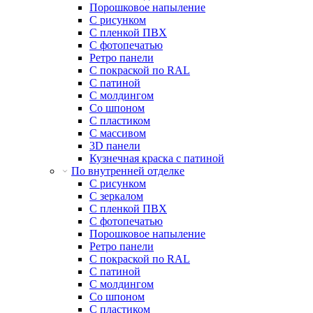
Порошковое напыление
С рисунком
С пленкой ПВХ
С фотопечатью
Ретро панели
С покраской по RAL
С патиной
С молдингом
Со шпоном
С пластиком
С массивом
3D панели
Кузнечная краска с патиной
По внутренней отделке
С рисунком
С зеркалом
С пленкой ПВХ
С фотопечатью
Порошковое напыление
Ретро панели
С покраской по RAL
С патиной
С молдингом
Со шпоном
С пластиком