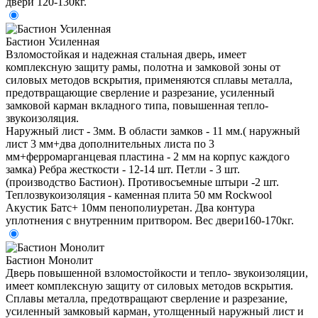
двери 120-130кг.
Бастион Усиленная
Взломостойкая и надежная стальная дверь, имеет
комплексную защиту рамы, полотна и замковой зоны от
силовых методов вскрытия, применяются сплавы металла,
предотвращающие сверление и разрезание, усиленный
замковой карман вкладного типа, повышенная тепло-
звукоизоляция.
Наружный лист - 3мм. В области замков - 11 мм.( наружный
лист 3 мм+два дополнительных листа по 3
мм+ферромарганцевая пластина - 2 мм на корпус каждого
замка) Ребра жесткости - 12-14 шт. Петли - 3 шт.
(производство Бастион). Противосъемные штыри -2 шт.
Теплозвукоизоляция - каменная плита 50 мм Rockwool
Акустик Батс+ 10мм пенополиуретан. Два контура
уплотнения с внутренним притвором. Вес двери160-170кг.
Бастион Монолит
Дверь повышенной взломостойкости и тепло- звукоизоляции,
имеет комплексную защиту от силовых методов вскрытия.
Сплавы металла, предотвращают сверление и разрезание,
усиленный замковый карман, утолщенный наружный лист и