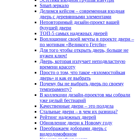
Smart-зеркало
Делимся кейсом – современная входная
дверь с деревянными элементами
Неповторимый дизайн-проект вашей
будущей двери
ТОП-5 самых надежных дверей
Воплощение своей мечты в проекте двери –
по мотивам «Великого Гетсби»
Для того чтобы открыть дверь, больше не
нужен ключ!
Дверь, которая излучает неподвластную
времени красоту
Просто о том, что такое «взломостойкая
дверь» и как ее выбрать
Почему бы не выбрать дверь по своему
темпераменту?
В коллекции дизайн-проектов мы собрали
уже целый бестиарий
Качественные двери – это полдела
Стальные двери – в чем их разница?
Рейтинг надежных дверей
Обновление двери к Новому году
Преображаем доборами дверь с
видеодомофоном