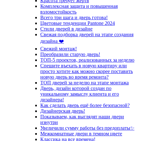
Красота требует жертв
Комплексная защита и повышенная
взломостойкость
Всего три шага и дверь готова!
Цветовые тенденции Pantone 2024
Стили дверей в дизайне
Свежая подборка дверей на этапе создания
дизайна ❤️
Свежий монтаж!
Преобразили старую дверь!
ТОП-5 проектов, реализованных за неделю
Спешите въехать в новую квартиру или
просто хотите как можно скорее поставить
новую дверь во время ремонта?
ТОП дверей за неделю на этапе монтажа
Дверь, дизайн которой создан по
уникальному замыслу клиента и его
дизайнера!
Как сделать дверь ещё более безопасной?
Дизайнерская дверь!
Показываем, как выглядят наши двери
изнутри
Увеличили сумму работы без предоплаты✨
Межкомнатные двери в темном цвете
Классика на все времена!