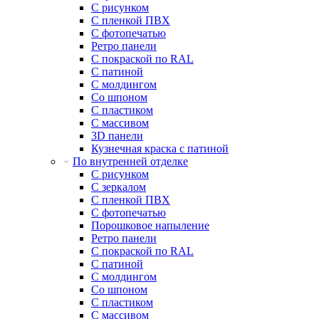
С рисунком
С пленкой ПВХ
С фотопечатью
Ретро панели
С покраской по RAL
С патиной
С молдингом
Со шпоном
С пластиком
С массивом
3D панели
Кузнечная краска с патиной
По внутренней отделке
С рисунком
С зеркалом
С пленкой ПВХ
С фотопечатью
Порошковое напыление
Ретро панели
С покраской по RAL
С патиной
С молдингом
Со шпоном
С пластиком
С массивом