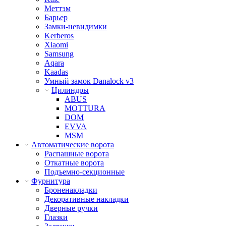
Меттэм
Барьер
Замки-невидимки
Kerberos
Xiaomi
Samsung
Aqara
Kaadas
Умный замок Danalock v3
Цилиндры
ABUS
MOTTURA
DOM
EVVA
MSM
Автоматические ворота
Распашные ворота
Откатные ворота
Подъемно-секционные
Фурнитура
Броненакладки
Декоративные накладки
Дверные ручки
Глазки