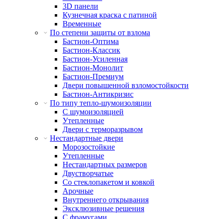
3D панели
Кузнечная краска с патиной
Временные
По степени защиты от взлома
Бастион-Оптима
Бастион-Классик
Бастион-Усиленная
Бастион-Монолит
Бастион-Премиум
Двери повышенной взломостойкости
Бастион-Антикризис
По типу тепло-шумоизоляции
С шумоизоляцией
Утепленные
Двери с терморазрывом
Нестандартные двери
Морозостойкие
Утепленные
Нестандартных размеров
Двустворчатые
Со стеклопакетом и ковкой
Арочные
Внутреннего открывания
Эксклюзивные решения
С фрамугами