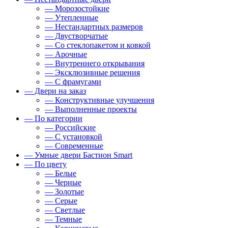
— Морозостойкие
— Утепленные
— Нестандартных размеров
— Двустворчатые
— Со стеклопакетом и ковкой
— Арочные
— Внутреннего открывания
— Эксклюзивные решения
— С фрамугами
— Двери на заказ
— Конструктивные улучшения
— Выполненные проекты
— По категории
— Российские
— С установкой
— Современные
— Умные двери Бастион Smart
— По цвету
— Белые
— Черные
— Золотые
— Серые
— Светлые
— Темные