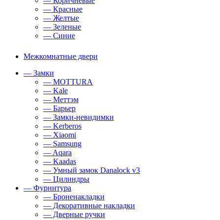
— Коричневые
— Красные
— Желтые
— Зеленые
— Синие
Межкомнатные двери
— Замки
— MOTTURA
— Kale
— Меттэм
— Барьер
— Замки-невидимки
— Kerberos
— Xiaomi
— Samsung
— Aqara
— Kaadas
— Умный замок Danalock v3
— Цилиндры
— Фурнитура
— Броненакладки
— Декоративные накладки
— Дверные ручки