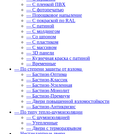
— С пленкой ПВХ
— С фотопечатью
— Порошковое напыление
— С покраской по RAL
— С патиной
— С молдингом
— Со шпоном
— С пластиком
— С массивом
— 3D панели
— Кузнечная краска с патиной
— Временные
— По степени защиты от взлома
— Бастион-Оптима
— Бастион-Классик
— Бастион-Усиленная
— Бастион-Монолит
— Бастион-Премиум
— Двери повышенной взломостойкости
— Бастион-Антикризис
— По типу тепло-шумоизоляции
— С шумоизоляцией
— Утепленные
— Двери с терморазрывом
— Нестандартные двери