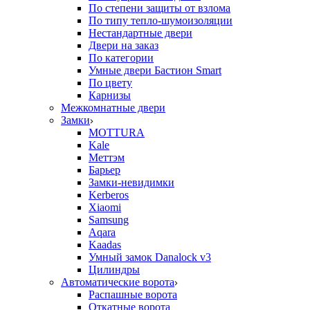
По степени защиты от взлома
По типу тепло-шумоизоляции
Нестандартные двери
Двери на заказ
По категории
Умные двери Бастион Smart
По цвету
Карнизы
Межкомнатные двери
Замки
MOTTURA
Kale
Меттэм
Барьер
Замки-невидимки
Kerberos
Xiaomi
Samsung
Aqara
Kaadas
Умный замок Danalock v3
Цилиндры
Автоматические ворота
Распашные ворота
Откатные ворота