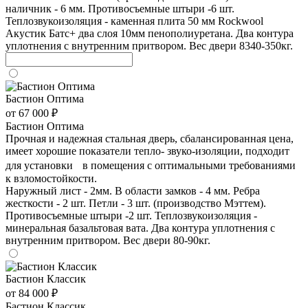
наличник - 6 мм. Противосъемные штыри -6 шт.
Теплозвукоизоляция - каменная плита 50 мм Rockwool
Акустик Батс+ два слоя 10мм пенополиуретана. Два контура
уплотнения с внутренним притвором. Вес двери 8340-350кг.
Бастион Оптима
от 67 000 ₽
Бастион Оптима
Прочная и надежная стальная дверь, сбалансированная цена,
имеет хорошие показатели тепло- звуко-изоляции, подходит
для установки в помещения с оптимальными требованиями
к взломостойкости.
Наружный лист - 2мм. В области замков - 4 мм. Ребра
жесткости - 2 шт. Петли - 3 шт. (производство Мэттем).
Противосъемные штыри -2 шт. Теплозвукоизоляция -
минеральная базальтовая вата. Два контура уплотнения с
внутренним притвором. Вес двери 80-90кг.
Бастион Классик
от 84 000 ₽
Бастион Классик