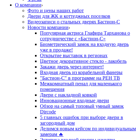
О компании
Фото и цены наших работ
Двери для ЖК и коттеджных поселков
Видеозаписи о стальных дверях Бастион-С
Новости компании
Популярная актриса Глафира Тарханова о
сотрудничестве с «Бастион-С»
Биометрический замок на входную дверь
уже в продаже!
Открытие выставок в регионах
Цветное декоративное стекло - лакобель
Закажи дверь через интернет!
Входная дверь из корабельной фанеры
"Бастион-С" в программе на РЕН ТВ
Межкомнатный пенал для маленького
помещения
Двери с накладной ковкой
Инновационные входные двери
Обзор на самый топовый умный замок
Dircode
5 главных ошибок при выборе двери в
загородный дом
Делимся новым кейсом по индивидуальным
замерам 🔥
Эстетика входной группы изнутри