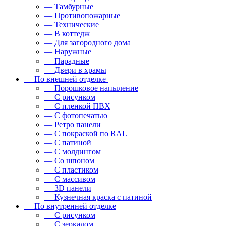
— Тамбурные
— Противопожарные
— Технические
— В коттедж
— Для загородного дома
— Наружные
— Парадные
— Двери в храмы
— По внешней отделке
— Порошковое напыление
— С рисунком
— С пленкой ПВХ
— С фотопечатью
— Ретро панели
— С покраской по RAL
— С патиной
— С молдингом
— Со шпоном
— С пластиком
— С массивом
— 3D панели
— Кузнечная краска с патиной
— По внутренней отделке
— С рисунком
— С зеркалом