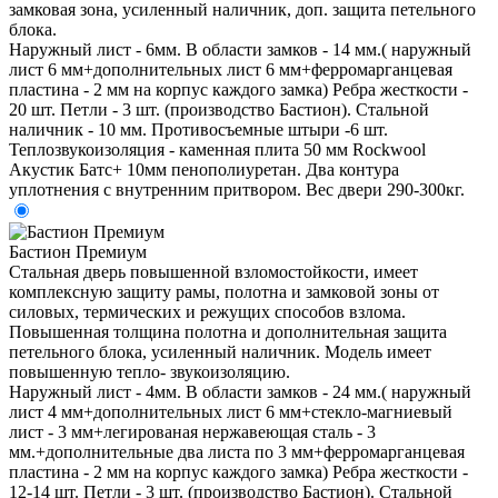
замковая зона, усиленный наличник, доп. защита петельного
блока.
Наружный лист - 6мм. В области замков - 14 мм.( наружный
лист 6 мм+дополнительных лист 6 мм+ферромарганцевая
пластина - 2 мм на корпус каждого замка) Ребра жесткости -
20 шт. Петли - 3 шт. (производство Бастион). Стальной
наличник - 10 мм. Противосъемные штыри -6 шт.
Теплозвукоизоляция - каменная плита 50 мм Rockwool
Акустик Батс+ 10мм пенополиуретан. Два контура
уплотнения с внутренним притвором. Вес двери 290-300кг.
Бастион Премиум
Стальная дверь повышенной взломостойкости, имеет
комплексную защиту рамы, полотна и замковой зоны от
силовых, термических и режущих способов взлома.
Повышенная толщина полотна и дополнительная защита
петельного блока, усиленный наличник. Модель имеет
повышенную тепло- звукоизоляцию.
Наружный лист - 4мм. В области замков - 24 мм.( наружный
лист 4 мм+дополнительных лист 6 мм+стекло-магниевый
лист - 3 мм+легированая нержавеющая сталь - 3
мм.+дополнительные два листа по 3 мм+ферромарганцевая
пластина - 2 мм на корпус каждого замка) Ребра жесткости -
12-14 шт. Петли - 3 шт. (производство Бастион). Стальной