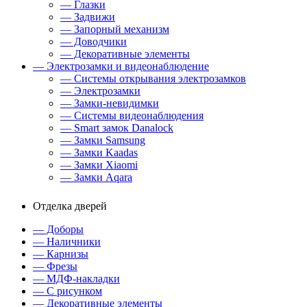
— Глазки
— Задвижи
— Запорный механизм
— Доводчики
— Декоративные элементы
— Электрозамки и видеонаблюдение
— Системы открывания электрозамков
— Электрозамки
— Замки-невидимки
— Системы видеонаблюдения
— Smart замок Danalock
— Замки Samsung
— Замки Kaadas
— Замки Xiaomi
— Замки Aqara
Отделка дверей
— Доборы
— Наличники
— Карнизы
— Фрезы
— МДФ-накладки
— С рисунком
— Декоративные элементы