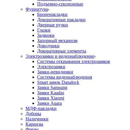
Подъемно-секционные
Фурнитура
Броненакладки
Декоративные накладки
Дверные ручки
Глазки
Задвижи
Запорный механизм
Доводчики
Декоративные элементы
Электрозамки и видеонаблюдение
Системы открывания электрозамков
Электрозамки
Замки-невидимки
Системы видеонаблюдения
Smart замок Danalock
Замки Samsung
Замки Kaadas
Замки Xiaomi
Замки Aqara
МДФ-накладки
Доборы
Наличники
Карнизы
Фрезы