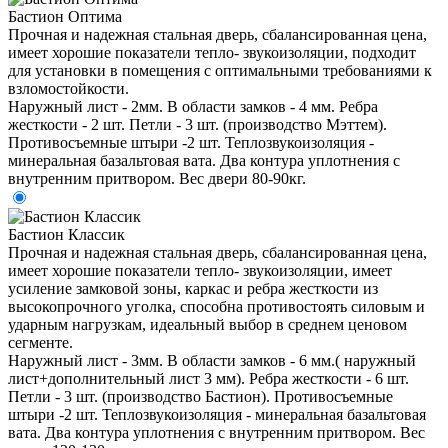
Бастион Оптима
Прочная и надежная стальная дверь, сбалансированная цена,
имеет хорошие показатели тепло- звукоизоляции, подходит
для установки в помещения с оптимальными требованиями к
взломостойкости.
Наружный лист - 2мм. В области замков - 4 мм. Ребра
жесткости - 2 шт. Петли - 3 шт. (производство Мэттем).
Противосъемные штыри -2 шт. Теплозвукоизоляция -
минеральная базальтовая вата. Два контура уплотнения с
внутренним притвором. Вес двери 80-90кг.
Бастион Классик
Прочная и надежная стальная дверь, сбалансированная цена,
имеет хорошие показатели тепло- звукоизоляции, имеет
усиление замковой зоны, каркас и ребра жесткости из
высокопрочного уголка, способна противостоять силовым и
ударным нагрузкам, идеальный выбор в среднем ценовом
сегменте.
Наружный лист - 3мм. В области замков - 6 мм.( наружный
лист+дополнительный лист 3 мм). Ребра жесткости - 6 шт.
Петли - 3 шт. (производство Бастион). Противосъемные
штыри -2 шт. Теплозвукоизоляция - минеральная базальтовая
вата. Два контура уплотнения с внутренним притвором. Вес