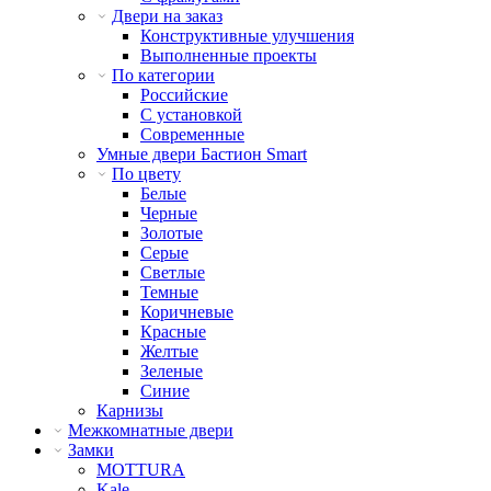
Двери на заказ
Конструктивные улучшения
Выполненные проекты
По категории
Российские
С установкой
Современные
Умные двери Бастион Smart
По цвету
Белые
Черные
Золотые
Серые
Светлые
Темные
Коричневые
Красные
Желтые
Зеленые
Синие
Карнизы
Межкомнатные двери
Замки
MOTTURA
Kale