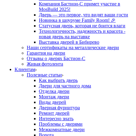
Компания Бастион-С примет участие в
MosBuild 2025!
Дверь — это первое, что видят ваши гости
Новинка в шоуруме Family Room! 🎉
Статусная дверь, которая не боится влаги
Технологичность, надежность и красота -
новая дверь на выставке
Выставка дверей в Бибирево
Наши сертификаты на металлические двери
Гарантия на двери
Отзывы о дверях Бастион-С
Живая фотолента
Клиентам
Полезные статьи
Как выбрать дверь
Двери для частного дома
Отделка двери
Монтаж двери
Виды дверей
Дверная фурнитура
Ремонт дверей
Интересно знать
Проблемы с дверями
Межкомнатные двери
Ворота