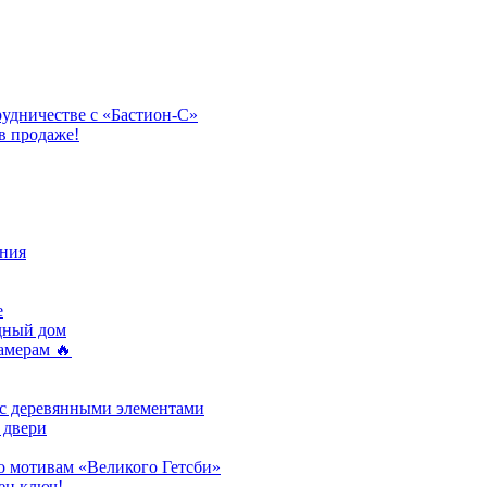
рудничестве с «Бастион-С»
в продаже!
ния
e
одный дом
амерам 🔥
 с деревянными элементами
 двери
о мотивам «Великого Гетсби»
ен ключ!