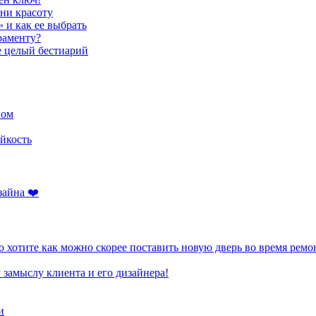
ени красоту
» и как ее выбрать
раменту?
е целый бестиарий
ном
йкость
зайна ❤️
 хотите как можно скорее поставить новую дверь во время ремо
 замыслу клиента и его дизайнера!
и