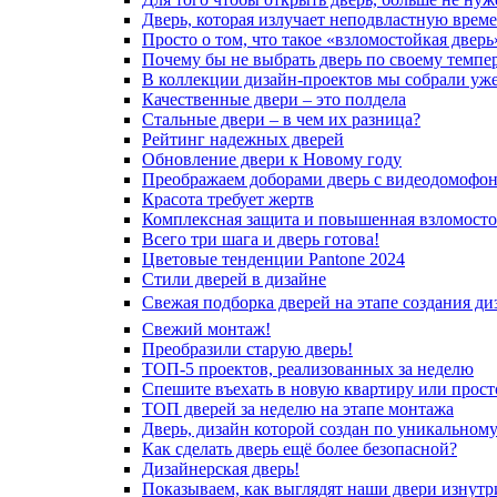
Дверь, которая излучает неподвластную врем
Просто о том, что такое «взломостойкая дверь
Почему бы не выбрать дверь по своему темпе
В коллекции дизайн-проектов мы собрали уж
Качественные двери – это полдела
Стальные двери – в чем их разница?
Рейтинг надежных дверей
Обновление двери к Новому году
Преображаем доборами дверь с видеодомофо
Красота требует жертв
Комплексная защита и повышенная взломосто
Всего три шага и дверь готова!
Цветовые тенденции Pantone 2024
Стили дверей в дизайне
Свежая подборка дверей на этапе создания ди
Свежий монтаж!
Преобразили старую дверь!
ТОП-5 проектов, реализованных за неделю
Спешите въехать в новую квартиру или просто
ТОП дверей за неделю на этапе монтажа
Дверь, дизайн которой создан по уникальному
Как сделать дверь ещё более безопасной?
Дизайнерская дверь!
Показываем, как выглядят наши двери изнутр