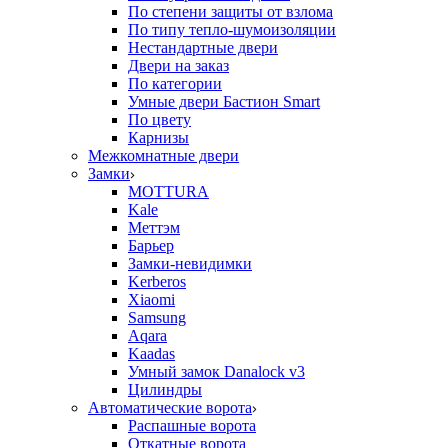
По степени защиты от взлома
По типу тепло-шумоизоляции
Нестандартные двери
Двери на заказ
По категории
Умные двери Бастион Smart
По цвету
Карнизы
Межкомнатные двери
Замки
MOTTURA
Kale
Меттэм
Барьер
Замки-невидимки
Kerberos
Xiaomi
Samsung
Aqara
Kaadas
Умный замок Danalock v3
Цилиндры
Автоматические ворота
Распашные ворота
Откатные ворота