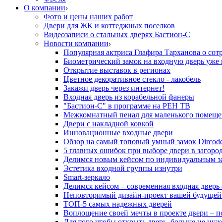
О компании
Фото и цены наших работ
Двери для ЖК и коттеджных поселков
Видеозаписи о стальных дверях Бастион-С
Новости компании
Популярная актриса Глафира Тарханова о сот
Биометрический замок на входную дверь уже 
Открытие выставок в регионах
Цветное декоративное стекло - лакобель
Закажи дверь через интернет!
Входная дверь из корабельной фанеры
"Бастион-С" в программе на РЕН ТВ
Межкомнатный пенал для маленького помеще
Двери с накладной ковкой
Инновационные входные двери
Обзор на самый топовый умный замок Dircod
5 главных ошибок при выборе двери в загор
Делимся новым кейсом по индивидуальным з
Эстетика входной группы изнутри
Smart-зеркало
Делимся кейсом – современная входная дверь
Неповторимый дизайн-проект вашей будущей
ТОП-5 самых надежных дверей
Воплощение своей мечты в проекте двери – п
Для того чтобы открыть дверь, больше не нуж