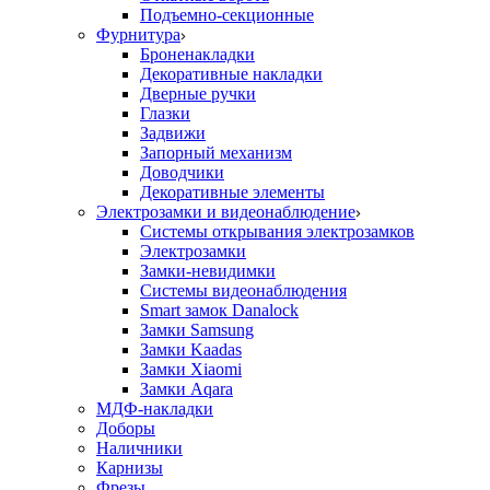
Подъемно-секционные
Фурнитура
Броненакладки
Декоративные накладки
Дверные ручки
Глазки
Задвижи
Запорный механизм
Доводчики
Декоративные элементы
Электрозамки и видеонаблюдение
Системы открывания электрозамков
Электрозамки
Замки-невидимки
Системы видеонаблюдения
Smart замок Danalock
Замки Samsung
Замки Kaadas
Замки Xiaomi
Замки Aqara
МДФ-накладки
Доборы
Наличники
Карнизы
Фрезы