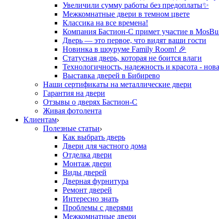
Увеличили сумму работы без предоплаты✨
Межкомнатные двери в темном цвете
Классика на все времена!
Компания Бастион-С примет участие в MosBui
Дверь — это первое, что видят ваши гости
Новинка в шоуруме Family Room! 🎉
Статусная дверь, которая не боится влаги
Технологичность, надежность и красота - нова
Выставка дверей в Бибирево
Наши сертификаты на металлические двери
Гарантия на двери
Отзывы о дверях Бастион-С
Живая фотолента
Клиентам
Полезные статьи
Как выбрать дверь
Двери для частного дома
Отделка двери
Монтаж двери
Виды дверей
Дверная фурнитура
Ремонт дверей
Интересно знать
Проблемы с дверями
Межкомнатные двери