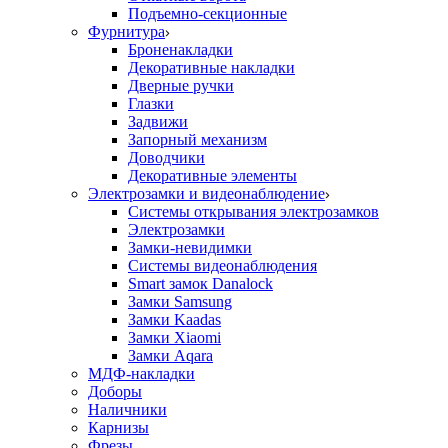
Подъемно-секционные
Фурнитура
Броненакладки
Декоративные накладки
Дверные ручки
Глазки
Задвижи
Запорный механизм
Доводчики
Декоративные элементы
Электрозамки и видеонаблюдение
Системы открывания электрозамков
Электрозамки
Замки-невидимки
Системы видеонаблюдения
Smart замок Danalock
Замки Samsung
Замки Kaadas
Замки Xiaomi
Замки Aqara
МДФ-накладки
Доборы
Наличники
Карнизы
Фрезы