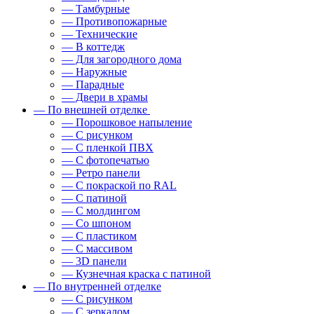
— Тамбурные
— Противопожарные
— Технические
— В коттедж
— Для загородного дома
— Наружные
— Парадные
— Двери в храмы
— По внешней отделке
— Порошковое напыление
— С рисунком
— С пленкой ПВХ
— С фотопечатью
— Ретро панели
— С покраской по RAL
— С патиной
— С молдингом
— Со шпоном
— С пластиком
— С массивом
— 3D панели
— Кузнечная краска с патиной
— По внутренней отделке
— С рисунком
— С зеркалом