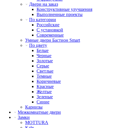
Двери на заказ
Конструктивные улучшения
Выполненные проекты
По категории
Российские
С установкой
Современные
Умные двери Бастион Smart
По цвету
Белые
Черные
Золотые
Серые
Светлые
Темные
Коричневые
Красные
Желтые
Зеленые
Синие
Карнизы
Межкомнатные двери
Замки
MOTTURA
Kale