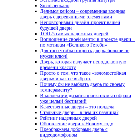
Smart-зеркало
Делимся кейсом – современная входная
дверь с деревянными элементами
Неповторимый дизайн-проект вашей
будущей двери
ТОП-5 самых надежных дверей
Воплощение своей мечты в проекте двери –
по мотивам «Великого Гетсби»
Для того чтобы открыть дверь, больше не
нужен ключ!
Дверь, которая излучает неподвластную
времени красоту
Просто о том, что такое «взломостойкая
дверь» и как ее выбрать
Почему бы не выбрать дверь по своему
темпераменту?
В коллекции дизайн-проектов мы собрали
уже целый бестиарий
Качественные двери – это полдела
Стальные двери – в чем их разница?
Рейтинг надежных дверей
Обновление двери к Новому году
Преображаем доборами дверь с
видеодомофоном