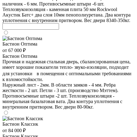
наличник - 6 мм. Противосъемные штыри -6 шт.
Теплозвукоизоляция - каменная плита 50 мм Rockwool
Акустик Батс+ два слоя 10мм пенополиуретана. Два контура
уплотнения с внутренним притвором. Вес двери 8340-350кг.
Бастион Оптима
от 67 000 ₽
Бастион Оптима
Прочная и надежная стальная дверь, сбалансированная цена,
имеет хорошие показатели тепло- звуко-изоляции, подходит
для установки в помещения с оптимальными требованиями
к взломостойкости.
Наружный лист - 2мм. В области замков - 4 мм. Ребра
жесткости - 2 шт. Петли - 3 шт. (производство Мэттем).
Противосъемные штыри -2 шт. Теплозвукоизоляция -
минеральная базальтовая вата. Два контура уплотнения с
внутренним притвором. Вес двери 80-90кг.
Бастион Классик
от 84 000 ₽
Бастион Классик