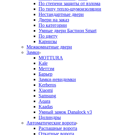
По степени защиты от взлома
По типу тепло-шумоизоляции
Нестандартные двери
Двери на заказ
По категории
Умные двери Бастион Smart
По цвету
Карнизы
Межкомнатные двери
Замки
MOTTURA
Kale
Меттэм
Барьер
Замки-невидимки
Kerberos
Xiaomi
Samsung
Aqara
Kaadas
Умный замок Danalock v3
Цилиндры
Автоматические ворота
Распашные ворота
Откатные ворота