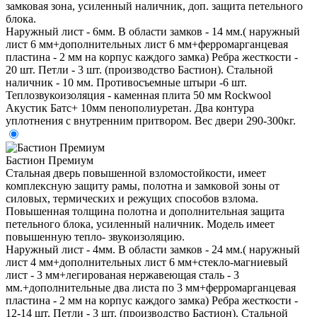
замковая зона, усиленный наличник, доп. защита петельного
блока.
Наружный лист - 6мм. В области замков - 14 мм.( наружный
лист 6 мм+дополнительных лист 6 мм+ферромарганцевая
пластина - 2 мм на корпус каждого замка) Ребра жесткости -
20 шт. Петли - 3 шт. (производство Бастион). Стальной
наличник - 10 мм. Противосъемные штыри -6 шт.
Теплозвукоизоляция - каменная плита 50 мм Rockwool
Акустик Батс+ 10мм пенополиуретан. Два контура
уплотнения с внутренним притвором. Вес двери 290-300кг.
Бастион Премиум
Стальная дверь повышенной взломостойкости, имеет
комплексную защиту рамы, полотна и замковой зоны от
силовых, термических и режущих способов взлома.
Повышенная толщина полотна и дополнительная защита
петельного блока, усиленный наличник. Модель имеет
повышенную тепло- звукоизоляцию.
Наружный лист - 4мм. В области замков - 24 мм.( наружный
лист 4 мм+дополнительных лист 6 мм+стекло-магниевый
лист - 3 мм+легированая нержавеющая сталь - 3
мм.+дополнительные два листа по 3 мм+ферромарганцевая
пластина - 2 мм на корпус каждого замка) Ребра жесткости -
12-14 шт. Петли - 3 шт. (производство Бастион). Стальной