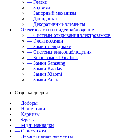
— Глазки
— Задвижи
— Запорный механизм
— Доводчики
— Декоративные элементы
— Электрозамки и видеонаблюдение
— Системы открывания электрозамков
— Электрозамки
— Замки-невидимки
— Системы видеонаблюдения
— Smart замок Danalock
— Замки Samsung
— Замки Kaadas
— Замки Xiaomi
— Замки Aqara
Отделка дверей
— Доборы
— Наличники
— Карнизы
— Фрезы
— МДФ-накладки
— С рисунком
— Декоративные элементы