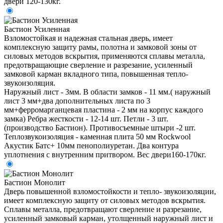
двери 120-130кг.
Бастион Усиленная
Взломостойкая и надежная стальная дверь, имеет
комплексную защиту рамы, полотна и замковой зоны от
силовых методов вскрытия, применяются сплавы металла,
предотвращающие сверление и разрезание, усиленный
замковой карман вкладного типа, повышенная тепло-
звукоизоляция.
Наружный лист - 3мм. В области замков - 11 мм.( наружный
лист 3 мм+два дополнительных листа по 3
мм+ферромарганцевая пластина - 2 мм на корпус каждого
замка) Ребра жесткости - 12-14 шт. Петли - 3 шт.
(производство Бастион). Противосъемные штыри -2 шт.
Теплозвукоизоляция - каменная плита 50 мм Rockwool
Акустик Батс+ 10мм пенополиуретан. Два контура
уплотнения с внутренним притвором. Вес двери160-170кг.
Бастион Монолит
Дверь повышенной взломостойкости и тепло- звукоизоляции,
имеет комплексную защиту от силовых методов вскрытия.
Сплавы металла, предотвращают сверление и разрезание,
усиленный замковый карман, утолщенный наружный лист и