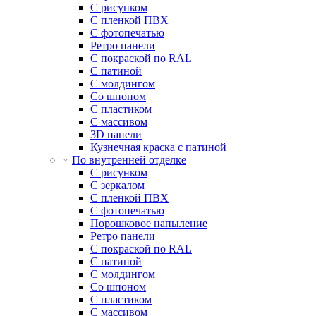
С рисунком
С пленкой ПВХ
С фотопечатью
Ретро панели
С покраской по RAL
С патиной
С молдингом
Со шпоном
С пластиком
С массивом
3D панели
Кузнечная краска с патиной
По внутренней отделке
С рисунком
С зеркалом
С пленкой ПВХ
С фотопечатью
Порошковое напыление
Ретро панели
С покраской по RAL
С патиной
С молдингом
Со шпоном
С пластиком
С массивом