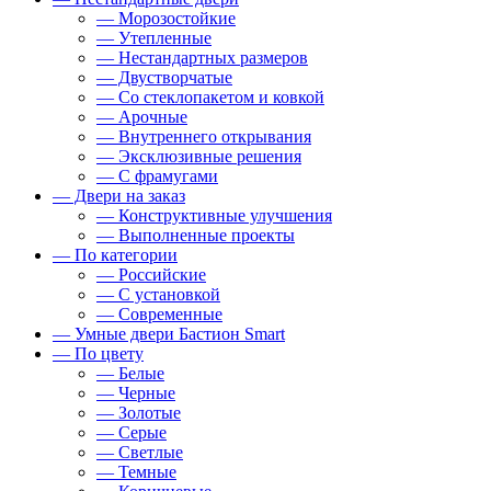
— Морозостойкие
— Утепленные
— Нестандартных размеров
— Двустворчатые
— Со стеклопакетом и ковкой
— Арочные
— Внутреннего открывания
— Эксклюзивные решения
— С фрамугами
— Двери на заказ
— Конструктивные улучшения
— Выполненные проекты
— По категории
— Российские
— С установкой
— Современные
— Умные двери Бастион Smart
— По цвету
— Белые
— Черные
— Золотые
— Серые
— Светлые
— Темные