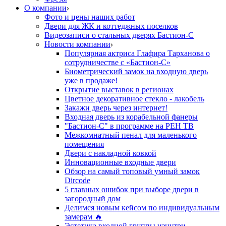
О компании
Фото и цены наших работ
Двери для ЖК и коттеджных поселков
Видеозаписи о стальных дверях Бастион-С
Новости компании
Популярная актриса Глафира Тарханова о
сотрудничестве с «Бастион-С»
Биометрический замок на входную дверь
уже в продаже!
Открытие выставок в регионах
Цветное декоративное стекло - лакобель
Закажи дверь через интернет!
Входная дверь из корабельной фанеры
"Бастион-С" в программе на РЕН ТВ
Межкомнатный пенал для маленького
помещения
Двери с накладной ковкой
Инновационные входные двери
Обзор на самый топовый умный замок
Dircode
5 главных ошибок при выборе двери в
загородный дом
Делимся новым кейсом по индивидуальным
замерам 🔥
Эстетика входной группы изнутри