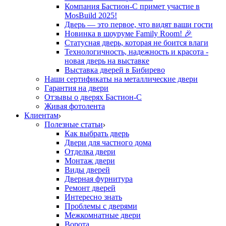
Компания Бастион-С примет участие в
MosBuild 2025!
Дверь — это первое, что видят ваши гости
Новинка в шоуруме Family Room! 🎉
Статусная дверь, которая не боится влаги
Технологичность, надежность и красота -
новая дверь на выставке
Выставка дверей в Бибирево
Наши сертификаты на металлические двери
Гарантия на двери
Отзывы о дверях Бастион-С
Живая фотолента
Клиентам
Полезные статьи
Как выбрать дверь
Двери для частного дома
Отделка двери
Монтаж двери
Виды дверей
Дверная фурнитура
Ремонт дверей
Интересно знать
Проблемы с дверями
Межкомнатные двери
Ворота