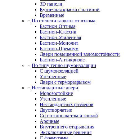
3D панели
Кузнечная краска с патиной
Временные
По степени защиты от взлома
Бастион-Оптима
Бастион-Классик
Бастион-Усиленная
Бастион-Монолит
Бастион-Премиум
Двери повышенной взломостойкости
Бастион-Антикризис
По типу тепло-шумоизоляции
С шумоизоляцией
Утепленные
Двери с терморазрывом
Нестандартные двери
Морозостойкие
Утепленные
Нестандартных размеров
Двустворчатые
Со стеклопакетом и ковкой
Арочные
Внутреннего открывания
Эксклюзивные решения
С фрамугами