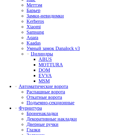
Меттэм
Барьер
Замки-невидимки
Kerberos
Xiaomi
Samsung
Aqara
Kaadas
Умный замок Danalock v3
Цилиндры
ABUS
MOTTURA
DOM
EVVA
MSM
Автоматические ворота
Распашные ворота
Откатные ворота
Подъемно-секционные
Фурнитура
Броненакладки
Декоративные накладки
Дверные ручки
Глазки