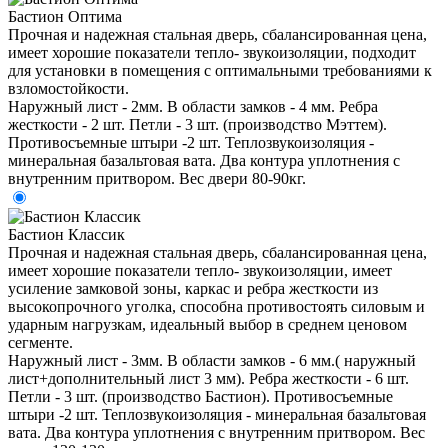
Бастион Оптима
Прочная и надежная стальная дверь, сбалансированная цена,
имеет хорошие показатели тепло- звукоизоляции, подходит
для установки в помещения с оптимальными требованиями к
взломостойкости.
Наружный лист - 2мм. В области замков - 4 мм. Ребра
жесткости - 2 шт. Петли - 3 шт. (производство Мэттем).
Противосъемные штыри -2 шт. Теплозвукоизоляция -
минеральная базальтовая вата. Два контура уплотнения с
внутренним притвором. Вес двери 80-90кг.
Бастион Классик
Прочная и надежная стальная дверь, сбалансированная цена,
имеет хорошие показатели тепло- звукоизоляции, имеет
усиление замковой зоны, каркас и ребра жесткости из
высокопрочного уголка, способна противостоять силовым и
ударным нагрузкам, идеальный выбор в среднем ценовом
сегменте.
Наружный лист - 3мм. В области замков - 6 мм.( наружный
лист+дополнительный лист 3 мм). Ребра жесткости - 6 шт.
Петли - 3 шт. (производство Бастион). Противосъемные
штыри -2 шт. Теплозвукоизоляция - минеральная базальтовая
вата. Два контура уплотнения с внутренним притвором. Вес