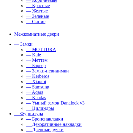
— Коричневые
— Красные
— Желтые
— Зеленые
— Синие
Межкомнатные двери
— Замки
— MOTTURA
— Kale
— Меттэм
— Барьер
— Замки-невидимки
— Kerberos
— Xiaomi
— Samsung
— Aqara
— Kaadas
— Умный замок Danalock v3
— Цилиндры
— Фурнитура
— Броненакладки
— Декоративные накладки
— Дверные ручки