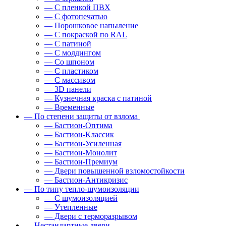
— С пленкой ПВХ
— С фотопечатью
— Порошковое напыление
— С покраской по RAL
— С патиной
— С молдингом
— Со шпоном
— С пластиком
— С массивом
— 3D панели
— Кузнечная краска с патиной
— Временные
— По степени защиты от взлома
— Бастион-Оптима
— Бастион-Классик
— Бастион-Усиленная
— Бастион-Монолит
— Бастион-Премиум
— Двери повышенной взломостойкости
— Бастион-Антикризис
— По типу тепло-шумоизоляции
— С шумоизоляцией
— Утепленные
— Двери с терморазрывом
— Нестандартные двери