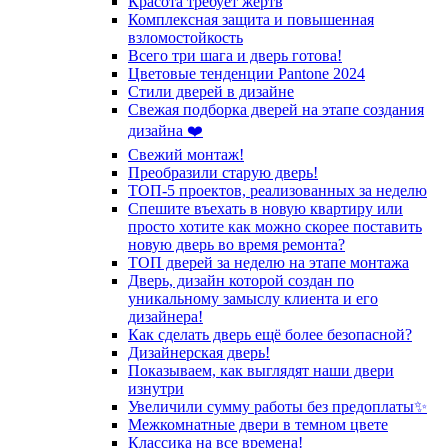
Красота требует жертв
Комплексная защита и повышенная
взломостойкость
Всего три шага и дверь готова!
Цветовые тенденции Pantone 2024
Стили дверей в дизайне
Свежая подборка дверей на этапе создания
дизайна ❤️
Свежий монтаж!
Преобразили старую дверь!
ТОП-5 проектов, реализованных за неделю
Спешите въехать в новую квартиру или
просто хотите как можно скорее поставить
новую дверь во время ремонта?
ТОП дверей за неделю на этапе монтажа
Дверь, дизайн которой создан по
уникальному замыслу клиента и его
дизайнера!
Как сделать дверь ещё более безопасной?
Дизайнерская дверь!
Показываем, как выглядят наши двери
изнутри
Увеличили сумму работы без предоплаты✨
Межкомнатные двери в темном цвете
Классика на все времена!