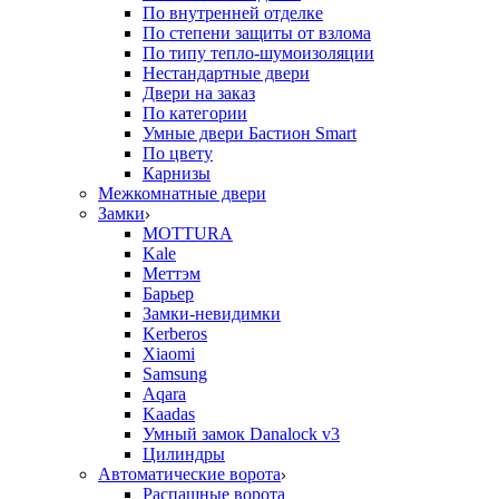
По внутренней отделке
По степени защиты от взлома
По типу тепло-шумоизоляции
Нестандартные двери
Двери на заказ
По категории
Умные двери Бастион Smart
По цвету
Карнизы
Межкомнатные двери
Замки
MOTTURA
Kale
Меттэм
Барьер
Замки-невидимки
Kerberos
Xiaomi
Samsung
Aqara
Kaadas
Умный замок Danalock v3
Цилиндры
Автоматические ворота
Распашные ворота