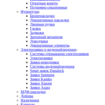
Откатные ворота
Подъемно-секционные
Фурнитура
Броненакладки
Декоративные накладки
Дверные ручки
Глазки
Задвижи
Запорный механизм
Доводчики
Декоративные элементы
Электрозамки и видеонаблюдение
Системы открывания электрозамков
Электрозамки
Замки-невидимки
Системы видеонаблюдения
Smart замок Danalock
Замки Samsung
Замки Kaadas
Замки Xiaomi
Замки Aqara
МДФ-накладки
Доборы
Наличники
Карнизы