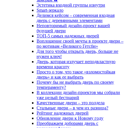
Эстетика входной группы изнутри
Smart-зеркало
Делимся кейсом – современная входная
дверь с деревянными элементами
Неповторимый дизайн-проект вашей
будущей двери
ТОП-5 самых надежных дверей
Воплощение своей мечты в проекте двери –
по мотивам «Великого Гетсби»
Для того чтобы открыть дверь, больше не
нужен ключ!
Дверь, которая излучает неподвластную
времени красоту
Просто о том, что такое «взломостойкая
дверь» и как ее выбрать
Почему бы не выбрать дверь по своему
темпераменту?
В коллекции дизайн-проектов мы собрали
уже целый бестиарий
Качественные двери – это полдела
Стальные двери – в чем их разница?
Рейтинг надежных дверей
Обновление двери к Новому году
Преображаем доборами дверь с