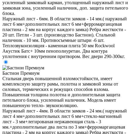
усиленный замковый карман, утолщенный наружный лист и
замковая зона, усиленный наличник, доп. защита петельного
блока.
Наружный лист - 6мм. В области замков - 14 мм.( наружный
лист 6 мм+дополнительных лист 6 мм+ферромарганцевая
пластина - 2 мм на корпус каждого замка) Ребра жесткости -
20 шт. Петли - 3 шт. (производство Бастион). Стальной
наличник - 10 мм. Противосъемные штыри -6 шт.
Теплозвукоизоляция - каменная плита 50 мм Rockwool
Акустик Батс+ 10мм пенополиуретан. Два контура
уплотнения с внутренним притвором. Вес двери 290-300кг.
Бастион Премиум
Стальная дверь повышенной взломостойкости, имеет
комплексную защиту рамы, полотна и замковой зоны от
силовых, термических и режущих способов взлома.
Повышенная толщина полотна и дополнительная защита
петельного блока, усиленный наличник. Модель имеет
повышенную тепло- звукоизоляцию.
Наружный лист - 4мм. В области замков - 24 мм.( наружный
лист 4 мм+дополнительных лист 6 мм+стекло-магниевый
лист - 3 мм+легированая нержавеющая сталь - 3
мм.+дополнительные два листа по 3 мм+ферромарганцевая
пластина - 2 мм на корпус каждого замка) Ребра жесткости -