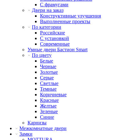
С фрамугами
Двери на заказ
Конструктивные улучшения
Выполненные проекты
По категории
Российские
С установкой
Современные
Умные двери Бастион Smart
По цвету
Белые
Черные
Золотые
Серые
Светлые
Темные
Коричневые
Красные
Желтые
Зеленые
Синие
Карнизы
Межкомнатные двери
Замки
MOTTURA