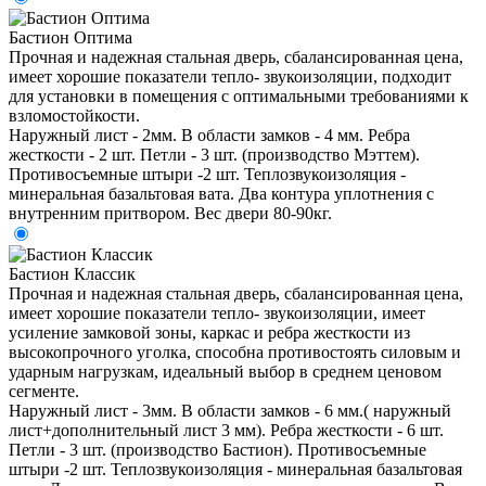
Бастион Оптима
Прочная и надежная стальная дверь, сбалансированная цена,
имеет хорошие показатели тепло- звукоизоляции, подходит
для установки в помещения с оптимальными требованиями к
взломостойкости.
Наружный лист - 2мм. В области замков - 4 мм. Ребра
жесткости - 2 шт. Петли - 3 шт. (производство Мэттем).
Противосъемные штыри -2 шт. Теплозвукоизоляция -
минеральная базальтовая вата. Два контура уплотнения с
внутренним притвором. Вес двери 80-90кг.
Бастион Классик
Прочная и надежная стальная дверь, сбалансированная цена,
имеет хорошие показатели тепло- звукоизоляции, имеет
усиление замковой зоны, каркас и ребра жесткости из
высокопрочного уголка, способна противостоять силовым и
ударным нагрузкам, идеальный выбор в среднем ценовом
сегменте.
Наружный лист - 3мм. В области замков - 6 мм.( наружный
лист+дополнительный лист 3 мм). Ребра жесткости - 6 шт.
Петли - 3 шт. (производство Бастион). Противосъемные
штыри -2 шт. Теплозвукоизоляция - минеральная базальтовая