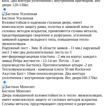
вата. Два контура уплотнения с внутренним притвором. Вес
двери 120-130кг.
Бастион Усиленная
Взломостойкая и надежная стальная дверь, имеет
комплексную защиту рамы, полотна и замковой зоны от
силовых методов вскрытия, применяются сплавы металла,
предотвращающие сверление и разрезание, усиленный
замковой карман вкладного типа, повышенная тепло-
звукоизоляция.
Наружный лист - 3мм. В области замков - 11 мм.( наружный
лист 3 мм+два дополнительных листа по 3
мм+ферромарганцевая пластина - 2 мм на корпус каждого
замка) Ребра жесткости - 12-14 шт. Петли - 3 шт.
(производство Бастион). Противосъемные штыри -2 шт.
Теплозвукоизоляция - каменная плита 50 мм Rockwool
Акустик Батс+ 10мм пенополиуретан. Два контура
уплотнения с внутренним притвором. Вес двери160-170кг.
Бастион Монолит
Дверь повышенной взломостойкости и тепло- звукоизоляции,
имеет комплексную защиту от силовых методов вскрытия.
Сплавы металла, предотвращают сверление и разрезание,