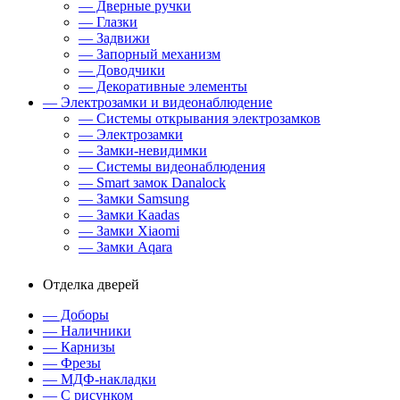
— Дверные ручки
— Глазки
— Задвижи
— Запорный механизм
— Доводчики
— Декоративные элементы
— Электрозамки и видеонаблюдение
— Системы открывания электрозамков
— Электрозамки
— Замки-невидимки
— Системы видеонаблюдения
— Smart замок Danalock
— Замки Samsung
— Замки Kaadas
— Замки Xiaomi
— Замки Aqara
Отделка дверей
— Доборы
— Наличники
— Карнизы
— Фрезы
— МДФ-накладки
— С рисунком