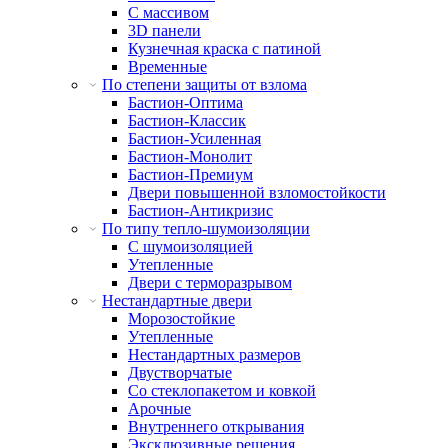
С массивом
3D панели
Кузнечная краска с патиной
Временные
По степени защиты от взлома
Бастион-Оптима
Бастион-Классик
Бастион-Усиленная
Бастион-Монолит
Бастион-Премиум
Двери повышенной взломостойкости
Бастион-Антикризис
По типу тепло-шумоизоляции
С шумоизоляцией
Утепленные
Двери с терморазрывом
Нестандартные двери
Морозостойкие
Утепленные
Нестандартных размеров
Двустворчатые
Со стеклопакетом и ковкой
Арочные
Внутреннего открывания
Эксклюзивные решения