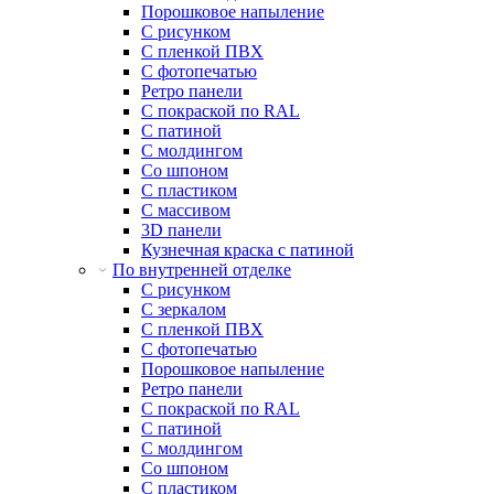
Порошковое напыление
С рисунком
С пленкой ПВХ
С фотопечатью
Ретро панели
С покраской по RAL
С патиной
С молдингом
Со шпоном
С пластиком
С массивом
3D панели
Кузнечная краска с патиной
По внутренней отделке
С рисунком
С зеркалом
С пленкой ПВХ
С фотопечатью
Порошковое напыление
Ретро панели
С покраской по RAL
С патиной
С молдингом
Со шпоном
С пластиком