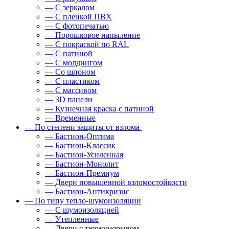
— С зеркалом
— С пленкой ПВХ
— С фотопечатью
— Порошковое напыление
— С покраской по RAL
— С патиной
— С молдингом
— Со шпоном
— С пластиком
— С массивом
— 3D панели
— Кузнечная краска с патиной
— Временные
— По степени защиты от взлома
— Бастион-Оптима
— Бастион-Классик
— Бастион-Усиленная
— Бастион-Монолит
— Бастион-Премиум
— Двери повышенной взломостойкости
— Бастион-Антикризис
— По типу тепло-шумоизоляции
— С шумоизоляцией
— Утепленные
— Двери с терморазрывом