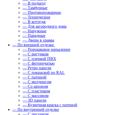
— В подъезд
— Тамбурные
— Противопожарные
— Технические
— В коттедж
— Для загородного дома
— Наружные
— Парадные
— Двери в храмы
— По внешней отделке
— Порошковое напыление
— С рисунком
— С пленкой ПВХ
— С фотопечатью
— Ретро панели
— С покраской по RAL
— С патиной
— С молдингом
— Со шпоном
— С пластиком
— С массивом
— 3D панели
— Кузнечная краска с патиной
— По внутренней отделке
— С рисунком