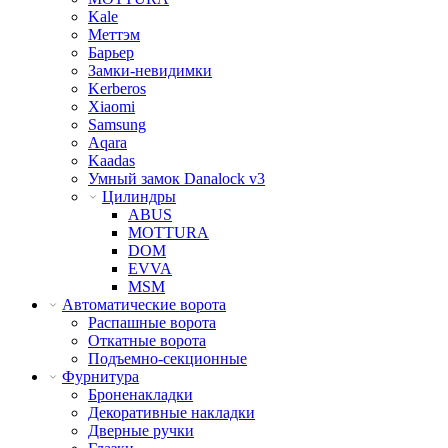
Kale
Меттэм
Барьер
Замки-невидимки
Kerberos
Xiaomi
Samsung
Aqara
Kaadas
Умный замок Danalock v3
Цилиндры
ABUS
MOTTURA
DOM
EVVA
MSM
Автоматические ворота
Распашные ворота
Откатные ворота
Подъемно-секционные
Фурнитура
Броненакладки
Декоративные накладки
Дверные ручки