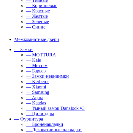
— Темные
— Коричневые
— Красные
— Желтые
— Зеленые
— Синие
Межкомнатные двери
— Замки
— MOTTURA
— Kale
— Меттэм
— Барьер
— Замки-невидимки
— Kerberos
— Xiaomi
— Samsung
— Aqara
— Kaadas
— Умный замок Danalock v3
— Цилиндры
— Фурнитура
— Броненакладки
— Декоративные накладки