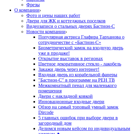
Фрезы
О компании
Фото и цены наших работ
Двери для ЖК и коттеджных поселков
Видеозаписи о стальных дверях Бастион-С
Новости компании
Популярная актриса Глафира Тарханова о
сотрудничестве с «Бастион-С»
Биометрический замок на входную дверь
уже в продаже!
Открытие выставок в регионах
Цветное декоративное стекло - лакобель
Закажи дверь через интернет!
Входная дверь из корабельной фанеры
"Бастион-С" в программе на РЕН ТВ
Межкомнатный пенал для маленького
помещения
Двери с накладной ковкой
Инновационные входные двери
Обзор на самый топовый умный замок
Dircode
5 главных ошибок при выборе двери в
загородный дом
Делимся новым кейсом по индивидуальным
замерам 🔥