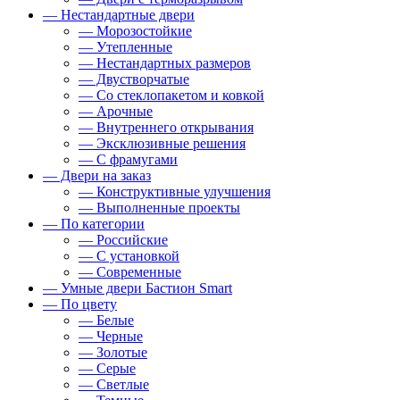
— Нестандартные двери
— Морозостойкие
— Утепленные
— Нестандартных размеров
— Двустворчатые
— Со стеклопакетом и ковкой
— Арочные
— Внутреннего открывания
— Эксклюзивные решения
— С фрамугами
— Двери на заказ
— Конструктивные улучшения
— Выполненные проекты
— По категории
— Российские
— С установкой
— Современные
— Умные двери Бастион Smart
— По цвету
— Белые
— Черные
— Золотые
— Серые
— Светлые