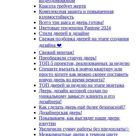
видеодомофоном
Красота требует жертв
Комплексная защита и повышенная
взломостойкость
Всего три шага и дверь готова!
Цветовые тенденции Pantone 2024
Стили дверей в дизайне
Свежая подборка дверей на этапе создания
дизайна ❤️
Свежий монтаж!
Преобразили старую дверь!
ТОП-5 проектов, реализованных за неделю
Спешите въехать в новую квартиру или
просто хотите как можно скорее поставить
новую дверь во время ремонта?
ТОП дверей за неделю на этапе монтажа
Дверь, дизайн которой создан по
уникальному замыслу клиента и его
дизайнера!
Как сделать дверь ещё более безопасной?
Дизайнерская дверь!
Показываем, как выглядят наши двери
изнутри
Увеличили сумму работы без предоплаты✨
Межкомнатные двери в темном цвете