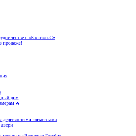
рудничестве с «Бастион-С»
в продаже!
ния
e
одный дом
амерам 🔥
 с деревянными элементами
 двери
о мотивам «Великого Гетсби»