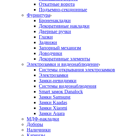
Откатные ворота
Подъемно-секционные
Фурнитура
Броненакладки
Декоративные накладки
Дверные ручки
Глазки
Задвижи
Запорный механизм
Доводчики
Декоративные элементы
Электрозамки и видеонаблюдение
Системы открывания электрозамков
Электрозамки
Замки-невидимки
Системы видеонаблюдения
Smart замок Danalock
Замки Samsung
Замки Kaadas
Замки Xiaomi
Замки Aqara
МДФ-накладки
Доборы
Наличники
Карнизы