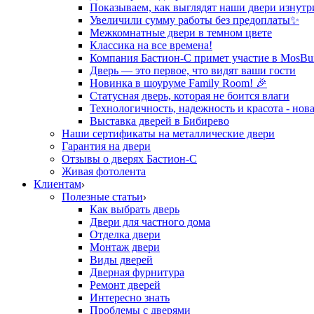
Показываем, как выглядят наши двери изнутр
Увеличили сумму работы без предоплаты✨
Межкомнатные двери в темном цвете
Классика на все времена!
Компания Бастион-С примет участие в MosBui
Дверь — это первое, что видят ваши гости
Новинка в шоуруме Family Room! 🎉
Статусная дверь, которая не боится влаги
Технологичность, надежность и красота - нова
Выставка дверей в Бибирево
Наши сертификаты на металлические двери
Гарантия на двери
Отзывы о дверях Бастион-С
Живая фотолента
Клиентам
Полезные статьи
Как выбрать дверь
Двери для частного дома
Отделка двери
Монтаж двери
Виды дверей
Дверная фурнитура
Ремонт дверей
Интересно знать
Проблемы с дверями