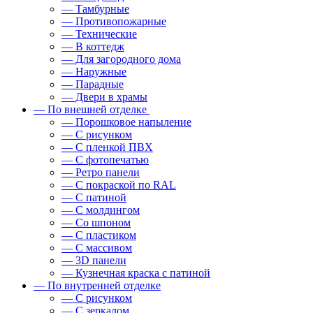
— Тамбурные
— Противопожарные
— Технические
— В коттедж
— Для загородного дома
— Наружные
— Парадные
— Двери в храмы
— По внешней отделке
— Порошковое напыление
— С рисунком
— С пленкой ПВХ
— С фотопечатью
— Ретро панели
— С покраской по RAL
— С патиной
— С молдингом
— Со шпоном
— С пластиком
— С массивом
— 3D панели
— Кузнечная краска с патиной
— По внутренней отделке
— С рисунком
— С зеркалом