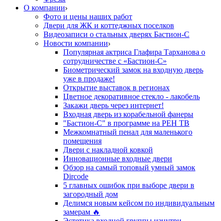
О компании
Фото и цены наших работ
Двери для ЖК и коттеджных поселков
Видеозаписи о стальных дверях Бастион-С
Новости компании
Популярная актриса Глафира Тарханова о
сотрудничестве с «Бастион-С»
Биометрический замок на входную дверь
уже в продаже!
Открытие выставок в регионах
Цветное декоративное стекло - лакобель
Закажи дверь через интернет!
Входная дверь из корабельной фанеры
"Бастион-С" в программе на РЕН ТВ
Межкомнатный пенал для маленького
помещения
Двери с накладной ковкой
Инновационные входные двери
Обзор на самый топовый умный замок
Dircode
5 главных ошибок при выборе двери в
загородный дом
Делимся новым кейсом по индивидуальным
замерам 🔥
Эстетика входной группы изнутри