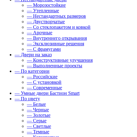
— Морозостойкие
— Утепленные
— Нестандартных размеров
— Двустворчатые
— Со стеклопакетом и ковкой
— Арочные
— Внутреннего открывания
— Эксклюзивные решения
— С фрамугами
— Двери на заказ
— Конструктивные улучшения
— Выполненные проекты
— По категории
— Российские
— С установкой
— Современные
— Умные двери Бастион Smart
— По цвету
— Белые
— Черные
— Золотые
— Серые
— Светлые
— Темные