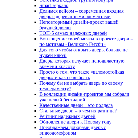
Smart-зеркало
Делимся кейсом – современная входная
дверь с деревянными элементами
Неповторимый дизайн-проект вашей
будущей двери
ТОП-5 самых надежных дверей
Воплощение своей мечты в проекте двери –
по мотивам «Великого Гетсби»
Для того чтобы открыть дверь, больше не
нужен ключ!
Дверь, которая излучает неподвластную
времени красоту
Просто о том, что такое «взломостойкая
дверь» и как ее выбрать
Почему бы не выбрать дверь по своему
темпераменту?
В коллекции дизайн-проектов мы собрали
уже целый бестиарий
Качественные двери – это полдела
Стальные двери – в чем их разница?
Рейтинг надежных дверей
Обновление двери к Новому году
Преображаем доборами дверь с
видеодомофоном