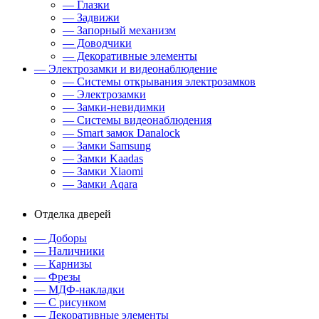
— Глазки
— Задвижи
— Запорный механизм
— Доводчики
— Декоративные элементы
— Электрозамки и видеонаблюдение
— Системы открывания электрозамков
— Электрозамки
— Замки-невидимки
— Системы видеонаблюдения
— Smart замок Danalock
— Замки Samsung
— Замки Kaadas
— Замки Xiaomi
— Замки Aqara
Отделка дверей
— Доборы
— Наличники
— Карнизы
— Фрезы
— МДФ-накладки
— С рисунком
— Декоративные элементы