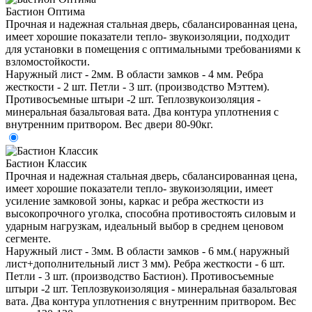
Бастион Оптима
Прочная и надежная стальная дверь, сбалансированная цена,
имеет хорошие показатели тепло- звукоизоляции, подходит
для установки в помещения с оптимальными требованиями к
взломостойкости.
Наружный лист - 2мм. В области замков - 4 мм. Ребра
жесткости - 2 шт. Петли - 3 шт. (производство Мэттем).
Противосъемные штыри -2 шт. Теплозвукоизоляция -
минеральная базальтовая вата. Два контура уплотнения с
внутренним притвором. Вес двери 80-90кг.
Бастион Классик
Прочная и надежная стальная дверь, сбалансированная цена,
имеет хорошие показатели тепло- звукоизоляции, имеет
усиление замковой зоны, каркас и ребра жесткости из
высокопрочного уголка, способна противостоять силовым и
ударным нагрузкам, идеальный выбор в среднем ценовом
сегменте.
Наружный лист - 3мм. В области замков - 6 мм.( наружный
лист+дополнительный лист 3 мм). Ребра жесткости - 6 шт.
Петли - 3 шт. (производство Бастион). Противосъемные
штыри -2 шт. Теплозвукоизоляция - минеральная базальтовая
вата. Два контура уплотнения с внутренним притвором. Вес