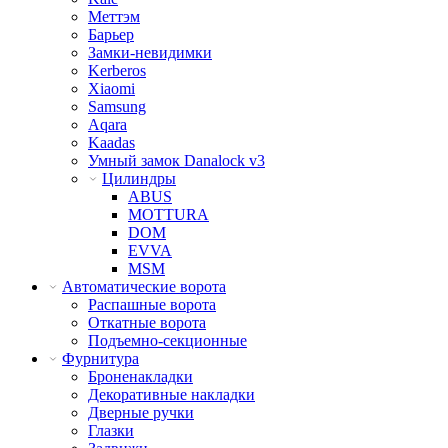
Меттэм
Барьер
Замки-невидимки
Kerberos
Xiaomi
Samsung
Aqara
Kaadas
Умный замок Danalock v3
Цилиндры
ABUS
MOTTURA
DOM
EVVA
MSM
Автоматические ворота
Распашные ворота
Откатные ворота
Подъемно-секционные
Фурнитура
Броненакладки
Декоративные накладки
Дверные ручки
Глазки