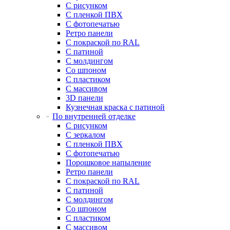
С рисунком
С пленкой ПВХ
С фотопечатью
Ретро панели
С покраской по RAL
С патиной
С молдингом
Со шпоном
С пластиком
С массивом
3D панели
Кузнечная краска с патиной
По внутренней отделке
С рисунком
С зеркалом
С пленкой ПВХ
С фотопечатью
Порошковое напыление
Ретро панели
С покраской по RAL
С патиной
С молдингом
Со шпоном
С пластиком
С массивом