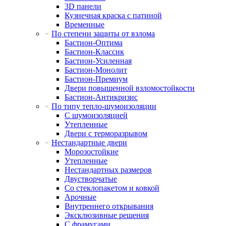
3D панели
Кузнечная краска с патиной
Временные
По степени защиты от взлома
Бастион-Оптима
Бастион-Классик
Бастион-Усиленная
Бастион-Монолит
Бастион-Премиум
Двери повышенной взломостойкости
Бастион-Антикризис
По типу тепло-шумоизоляции
С шумоизоляцией
Утепленные
Двери с терморазрывом
Нестандартные двери
Морозостойкие
Утепленные
Нестандартных размеров
Двустворчатые
Со стеклопакетом и ковкой
Арочные
Внутреннего открывания
Эксклюзивные решения
С фрамугами