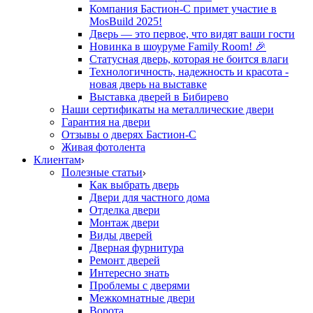
Компания Бастион-С примет участие в
MosBuild 2025!
Дверь — это первое, что видят ваши гости
Новинка в шоуруме Family Room! 🎉
Статусная дверь, которая не боится влаги
Технологичность, надежность и красота -
новая дверь на выставке
Выставка дверей в Бибирево
Наши сертификаты на металлические двери
Гарантия на двери
Отзывы о дверях Бастион-С
Живая фотолента
Клиентам
Полезные статьи
Как выбрать дверь
Двери для частного дома
Отделка двери
Монтаж двери
Виды дверей
Дверная фурнитура
Ремонт дверей
Интересно знать
Проблемы с дверями
Межкомнатные двери
Ворота