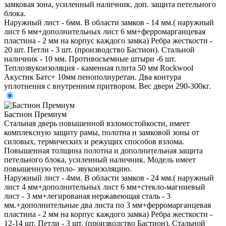
замковая зона, усиленный наличник, доп. защита петельного
блока.
Наружный лист - 6мм. В области замков - 14 мм.( наружный
лист 6 мм+дополнительных лист 6 мм+ферромарганцевая
пластина - 2 мм на корпус каждого замка) Ребра жесткости -
20 шт. Петли - 3 шт. (производство Бастион). Стальной
наличник - 10 мм. Противосъемные штыри -6 шт.
Теплозвукоизоляция - каменная плита 50 мм Rockwool
Акустик Батс+ 10мм пенополиуретан. Два контура
уплотнения с внутренним притвором. Вес двери 290-300кг.
Бастион Премиум
Стальная дверь повышенной взломостойкости, имеет
комплексную защиту рамы, полотна и замковой зоны от
силовых, термических и режущих способов взлома.
Повышенная толщина полотна и дополнительная защита
петельного блока, усиленный наличник. Модель имеет
повышенную тепло- звукоизоляцию.
Наружный лист - 4мм. В области замков - 24 мм.( наружный
лист 4 мм+дополнительных лист 6 мм+стекло-магниевый
лист - 3 мм+легированая нержавеющая сталь - 3
мм.+дополнительные два листа по 3 мм+ферромарганцевая
пластина - 2 мм на корпус каждого замка) Ребра жесткости -
12-14 шт. Петли - 3 шт. (производство Бастион). Стальной