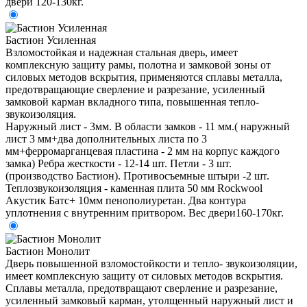
двери 120-130кг.
Бастион Усиленная
Взломостойкая и надежная стальная дверь, имеет
комплексную защиту рамы, полотна и замковой зоны от
силовых методов вскрытия, применяются сплавы металла,
предотвращающие сверление и разрезание, усиленный
замковой карман вкладного типа, повышенная тепло-
звукоизоляция.
Наружный лист - 3мм. В области замков - 11 мм.( наружный
лист 3 мм+два дополнительных листа по 3
мм+ферромарганцевая пластина - 2 мм на корпус каждого
замка) Ребра жесткости - 12-14 шт. Петли - 3 шт.
(производство Бастион). Противосъемные штыри -2 шт.
Теплозвукоизоляция - каменная плита 50 мм Rockwool
Акустик Батс+ 10мм пенополиуретан. Два контура
уплотнения с внутренним притвором. Вес двери160-170кг.
Бастион Монолит
Дверь повышенной взломостойкости и тепло- звукоизоляции,
имеет комплексную защиту от силовых методов вскрытия.
Сплавы металла, предотвращают сверление и разрезание,
усиленный замковый карман, утолщенный наружный лист и