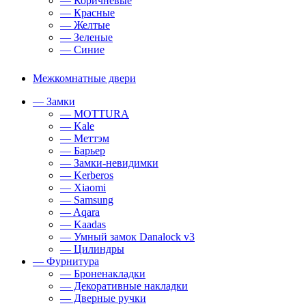
— Коричневые
— Красные
— Желтые
— Зеленые
— Синие
Межкомнатные двери
— Замки
— MOTTURA
— Kale
— Меттэм
— Барьер
— Замки-невидимки
— Kerberos
— Xiaomi
— Samsung
— Aqara
— Kaadas
— Умный замок Danalock v3
— Цилиндры
— Фурнитура
— Броненакладки
— Декоративные накладки
— Дверные ручки