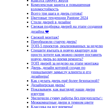
Красота требует жертв
Комплексная защита и повышенная
взломостойкость
Всего три шага и дверь готова!
Цветовые тенденции Pantone 2024
Стили дверей в дизайне
Свежая подборка дверей на этапе создания
дизайна ❤️
Свежий монтаж!
Преобразили старую дверь!
ТОП-5 проектов, реализованных за неделю
Спешите въехать в новую квартиру или
просто хотите как можно скорее поставить
новую дверь во время ремонта?
ТОП дверей за неделю на этапе монтажа
Дверь, дизайн которой создан по
уникальному замыслу клиента и его
дизайнера!
Как сделать дверь ещё более безопасной?
Дизайнерская дверь!
Показываем, как выглядят наши двери
изнутри
Увеличили сумму работы без предоплаты✨
Межкомнатные двери в темном цвете
Классика на все времена!