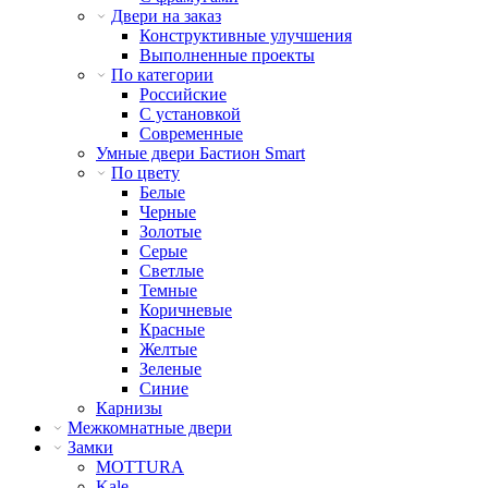
Двери на заказ
Конструктивные улучшения
Выполненные проекты
По категории
Российские
С установкой
Современные
Умные двери Бастион Smart
По цвету
Белые
Черные
Золотые
Серые
Светлые
Темные
Коричневые
Красные
Желтые
Зеленые
Синие
Карнизы
Межкомнатные двери
Замки
MOTTURA
Kale