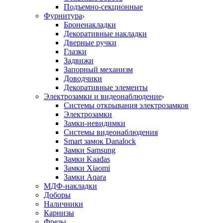
Подъемно-секционные
Фурнитура
Броненакладки
Декоративные накладки
Дверные ручки
Глазки
Задвижи
Запорный механизм
Доводчики
Декоративные элементы
Электрозамки и видеонаблюдение
Системы открывания электрозамков
Электрозамки
Замки-невидимки
Системы видеонаблюдения
Smart замок Danalock
Замки Samsung
Замки Kaadas
Замки Xiaomi
Замки Aqara
МДФ-накладки
Доборы
Наличники
Карнизы
Фрезы