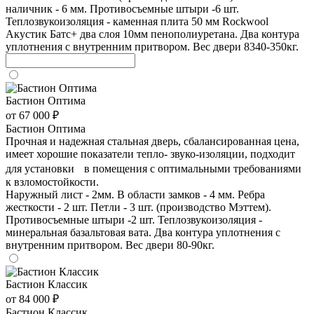
наличник - 6 мм. Противосъемные штыри -6 шт.
Теплозвукоизоляция - каменная плита 50 мм Rockwool
Акустик Батс+ два слоя 10мм пенополиуретана. Два контура
уплотнения с внутренним притвором. Вес двери 8340-350кг.
Бастион Оптима
от 67 000 ₽
Бастион Оптима
Прочная и надежная стальная дверь, сбалансированная цена,
имеет хорошие показатели тепло- звуко-изоляции, подходит
для установки в помещения с оптимальными требованиями
к взломостойкости.
Наружный лист - 2мм. В области замков - 4 мм. Ребра
жесткости - 2 шт. Петли - 3 шт. (производство Мэттем).
Противосъемные штыри -2 шт. Теплозвукоизоляция -
минеральная базальтовая вата. Два контура уплотнения с
внутренним притвором. Вес двери 80-90кг.
Бастион Классик
от 84 000 ₽
Бастион Классик