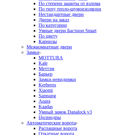
По степени защиты от взлома
По типу тепло-шумоизоляции
Нестандартные двери
Двери на заказ
По категории
Умные двери Бастион Smart
По цвету
Карнизы
Межкомнатные двери
Замки
MOTTURA
Kale
Меттэм
Барьер
Замки-невидимки
Kerberos
Xiaomi
Samsung
Aqara
Kaadas
Умный замок Danalock v3
Цилиндры
Автоматические ворота
Распашные ворота
Откатные ворота