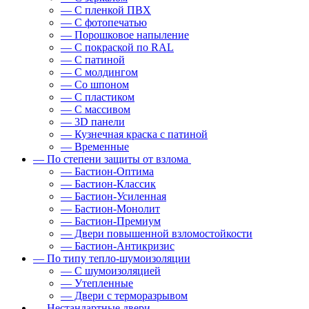
— С пленкой ПВХ
— С фотопечатью
— Порошковое напыление
— С покраской по RAL
— С патиной
— С молдингом
— Со шпоном
— С пластиком
— С массивом
— 3D панели
— Кузнечная краска с патиной
— Временные
— По степени защиты от взлома
— Бастион-Оптима
— Бастион-Классик
— Бастион-Усиленная
— Бастион-Монолит
— Бастион-Премиум
— Двери повышенной взломостойкости
— Бастион-Антикризис
— По типу тепло-шумоизоляции
— С шумоизоляцией
— Утепленные
— Двери с терморазрывом
— Нестандартные двери