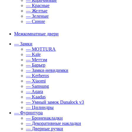
— Коричневые
— Красные
— Желтые
— Зеленые
— Синие
Межкомнатные двери
— Замки
— MOTTURA
— Kale
— Меттэм
— Барьер
— Замки-невидимки
— Kerberos
— Xiaomi
— Samsung
— Aqara
— Kaadas
— Умный замок Danalock v3
— Цилиндры
— Фурнитура
— Броненакладки
— Декоративные накладки
— Дверные ручки