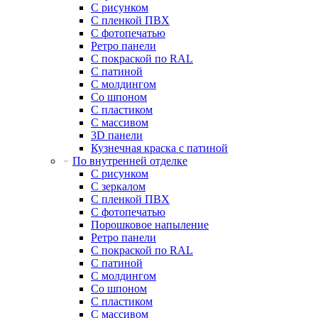
С рисунком
С пленкой ПВХ
С фотопечатью
Ретро панели
С покраской по RAL
С патиной
С молдингом
Со шпоном
С пластиком
С массивом
3D панели
Кузнечная краска с патиной
По внутренней отделке
С рисунком
С зеркалом
С пленкой ПВХ
С фотопечатью
Порошковое напыление
Ретро панели
С покраской по RAL
С патиной
С молдингом
Со шпоном
С пластиком
С массивом