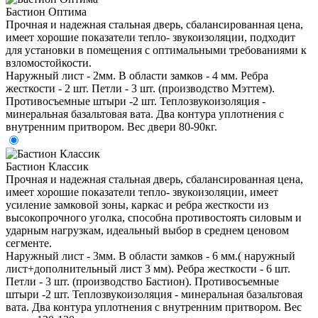
Бастион Оптима
Прочная и надежная стальная дверь, сбалансированная цена,
имеет хорошие показатели тепло- звукоизоляции, подходит
для установки в помещения с оптимальными требованиями к
взломостойкости.
Наружный лист - 2мм. В области замков - 4 мм. Ребра
жесткости - 2 шт. Петли - 3 шт. (производство Мэттем).
Противосъемные штыри -2 шт. Теплозвукоизоляция -
минеральная базальтовая вата. Два контура уплотнения с
внутренним притвором. Вес двери 80-90кг.
Бастион Классик
Прочная и надежная стальная дверь, сбалансированная цена,
имеет хорошие показатели тепло- звукоизоляции, имеет
усиление замковой зоны, каркас и ребра жесткости из
высокопрочного уголка, способна противостоять силовым и
ударным нагрузкам, идеальный выбор в среднем ценовом
сегменте.
Наружный лист - 3мм. В области замков - 6 мм.( наружный
лист+дополнительный лист 3 мм). Ребра жесткости - 6 шт.
Петли - 3 шт. (производство Бастион). Противосъемные
штыри -2 шт. Теплозвукоизоляция - минеральная базальтовая
вата. Два контура уплотнения с внутренним притвором. Вес