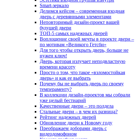
Smart-зеркало
Делимся кейсом – современная входная
дверь с деревянными элементами
Неповторимый дизайн-проект вашей
будущей двери
ТОП-5 самых надежных дверей
Воплощение своей мечты в проекте двери –
по мотивам «Великого Гетсби»
Для того чтобы открыть дверь, больше не
нужен ключ!
Дверь, которая излучает неподвластную
времени красоту
Просто о том, что такое «взломостойкая
дверь» и как ее выбрать
Почему бы не выбрать дверь по своему
темпераменту?
В коллекции дизайн-проектов мы собрали
уже целый бестиарий
Качественные двери – это полдела
Стальные двери – в чем их разница?
Рейтинг надежных дверей
Обновление двери к Новому году
Преображаем доборами дверь с
видеодомофоном