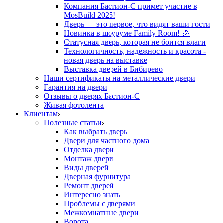
Компания Бастион-С примет участие в
MosBuild 2025!
Дверь — это первое, что видят ваши гости
Новинка в шоуруме Family Room! 🎉
Статусная дверь, которая не боится влаги
Технологичность, надежность и красота -
новая дверь на выставке
Выставка дверей в Бибирево
Наши сертификаты на металлические двери
Гарантия на двери
Отзывы о дверях Бастион-С
Живая фотолента
Клиентам
Полезные статьи
Как выбрать дверь
Двери для частного дома
Отделка двери
Монтаж двери
Виды дверей
Дверная фурнитура
Ремонт дверей
Интересно знать
Проблемы с дверями
Межкомнатные двери
Ворота