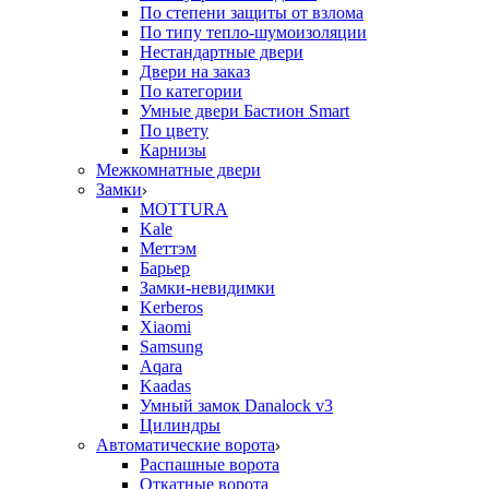
По степени защиты от взлома
По типу тепло-шумоизоляции
Нестандартные двери
Двери на заказ
По категории
Умные двери Бастион Smart
По цвету
Карнизы
Межкомнатные двери
Замки
MOTTURA
Kale
Меттэм
Барьер
Замки-невидимки
Kerberos
Xiaomi
Samsung
Aqara
Kaadas
Умный замок Danalock v3
Цилиндры
Автоматические ворота
Распашные ворота
Откатные ворота