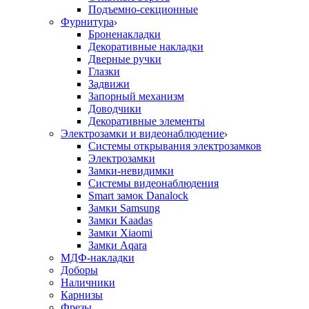
Подъемно-секционные
Фурнитура
Броненакладки
Декоративные накладки
Дверные ручки
Глазки
Задвижи
Запорный механизм
Доводчики
Декоративные элементы
Электрозамки и видеонаблюдение
Системы открывания электрозамков
Электрозамки
Замки-невидимки
Системы видеонаблюдения
Smart замок Danalock
Замки Samsung
Замки Kaadas
Замки Xiaomi
Замки Aqara
МДФ-накладки
Доборы
Наличники
Карнизы
Фрезы