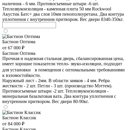
наличник - 6 мм. Противосъемные штыри -6 шт.
Теплозвукоизоляция - каменная плита 50 мм Rockwool
Акустик Батс+ два слоя 10мм пенополиуретана. Два контура
уплотнения с внутренним притвором. Вес двери 8340-350кг.
Бастион Оптима
от 67 000 ₽
Бастион Оптима
Прочная и надежная стальная дверь, сбалансированная цена,
имеет хорошие показатели тепло- звуко-изоляции, подходит
для установки в помещения с оптимальными требованиями
к взломостойкости.
Наружный лист - 2мм. В области замков - 4 мм. Ребра
жесткости - 2 шт. Петли - 3 шт. (производство Мэттем).
Противосъемные штыри -2 шт. Теплозвукоизоляция -
минеральная базальтовая вата. Два контура уплотнения с
внутренним притвором. Вес двери 80-90кг.
Бастион Классик
от 84 000 ₽
Бастион Классик