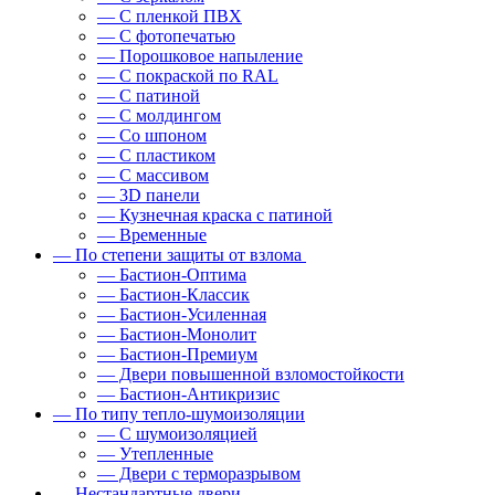
— С пленкой ПВХ
— С фотопечатью
— Порошковое напыление
— С покраской по RAL
— С патиной
— С молдингом
— Со шпоном
— С пластиком
— С массивом
— 3D панели
— Кузнечная краска с патиной
— Временные
— По степени защиты от взлома
— Бастион-Оптима
— Бастион-Классик
— Бастион-Усиленная
— Бастион-Монолит
— Бастион-Премиум
— Двери повышенной взломостойкости
— Бастион-Антикризис
— По типу тепло-шумоизоляции
— С шумоизоляцией
— Утепленные
— Двери с терморазрывом
— Нестандартные двери