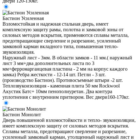
двери 120-130кг.
Бастион Усиленная
Взломостойкая и надежная стальная дверь, имеет
комплексную защиту рамы, полотна и замковой зоны от
силовых методов вскрытия, применяются сплавы металла,
предотвращающие сверление и разрезание, усиленный
замковой карман вкладного типа, повышенная тепло-
звукоизоляция.
Наружный лист - 3мм. В области замков - 11 мм.( наружный
лист 3 мм+два дополнительных листа по 3
мм+ферромарганцевая пластина - 2 мм на корпус каждого
замка) Ребра жесткости - 12-14 шт. Петли - 3 шт.
(производство Бастион). Противосъемные штыри -2 шт.
Теплозвукоизоляция - каменная плита 50 мм Rockwool
Акустик Батс+ 10мм пенополиуретан. Два контура
уплотнения с внутренним притвором. Вес двери160-170кг.
Бастион Монолит
Дверь повышенной взломостойкости и тепло- звукоизоляции,
имеет комплексную защиту от силовых методов вскрытия.
Сплавы металла, предотвращают сверление и разрезание,
усиленный замковый карман, утолщенный наружный лист и