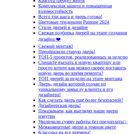
Красота требует жертв
Комплексная защита и повышенная
взломостойкость
Всего три шага и дверь готова!
Цветовые тенденции Pantone 2024
Стили дверей в дизайне
Свежая подборка дверей на этапе создания
дизайна ❤️
Свежий монтаж!
Преобразили старую дверь!
ТОП-5 проектов, реализованных за неделю
Спешите въехать в новую квартиру или
просто хотите как можно скорее поставить
новую дверь во время ремонта?
ТОП дверей за неделю на этапе монтажа
Дверь, дизайн которой создан по
уникальному замыслу клиента и его
дизайнера!
Как сделать дверь ещё более безопасной?
Дизайнерская дверь!
Показываем, как выглядят наши двери
изнутри
Увеличили сумму работы без предоплаты✨
Межкомнатные двери в темном цвете
Классика на все времена!