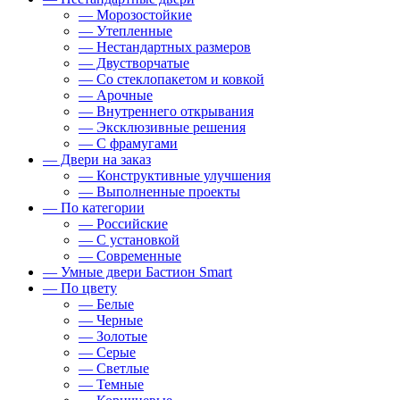
— Морозостойкие
— Утепленные
— Нестандартных размеров
— Двустворчатые
— Со стеклопакетом и ковкой
— Арочные
— Внутреннего открывания
— Эксклюзивные решения
— С фрамугами
— Двери на заказ
— Конструктивные улучшения
— Выполненные проекты
— По категории
— Российские
— С установкой
— Современные
— Умные двери Бастион Smart
— По цвету
— Белые
— Черные
— Золотые
— Серые
— Светлые
— Темные