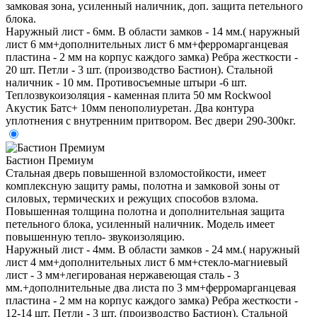
замковая зона, усиленный наличник, доп. защита петельного
блока.
Наружный лист - 6мм. В области замков - 14 мм.( наружный
лист 6 мм+дополнительных лист 6 мм+ферромарганцевая
пластина - 2 мм на корпус каждого замка) Ребра жесткости -
20 шт. Петли - 3 шт. (производство Бастион). Стальной
наличник - 10 мм. Противосъемные штыри -6 шт.
Теплозвукоизоляция - каменная плита 50 мм Rockwool
Акустик Батс+ 10мм пенополиуретан. Два контура
уплотнения с внутренним притвором. Вес двери 290-300кг.
Бастион Премиум
Стальная дверь повышенной взломостойкости, имеет
комплексную защиту рамы, полотна и замковой зоны от
силовых, термических и режущих способов взлома.
Повышенная толщина полотна и дополнительная защита
петельного блока, усиленный наличник. Модель имеет
повышенную тепло- звукоизоляцию.
Наружный лист - 4мм. В области замков - 24 мм.( наружный
лист 4 мм+дополнительных лист 6 мм+стекло-магниевый
лист - 3 мм+легированая нержавеющая сталь - 3
мм.+дополнительные два листа по 3 мм+ферромарганцевая
пластина - 2 мм на корпус каждого замка) Ребра жесткости -
12-14 шт. Петли - 3 шт. (производство Бастион). Стальной