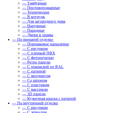
— Тамбурные
— Противопожарные
— Технические
— В коттедж
— Для загородного дома
— Наружные
— Парадные
— Двери в храмы
— По внешней отделке
— Порошковое напыление
— С рисунком
— С пленкой ПВХ
— С фотопечатью
— Ретро панели
— С покраской по RAL
— С патиной
— С молдингом
— Со шпоном
— С пластиком
— С массивом
— 3D панели
— Кузнечная краска с патиной
— По внутренней отделке
— С рисунком
— С зеркалом