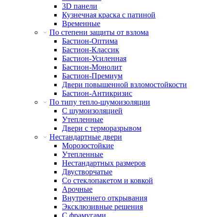
3D панели
Кузнечная краска с патиной
Временные
По степени защиты от взлома
Бастион-Оптима
Бастион-Классик
Бастион-Усиленная
Бастион-Монолит
Бастион-Премиум
Двери повышенной взломостойкости
Бастион-Антикризис
По типу тепло-шумоизоляции
С шумоизоляцией
Утепленные
Двери с терморазрывом
Нестандартные двери
Морозостойкие
Утепленные
Нестандартных размеров
Двустворчатые
Со стеклопакетом и ковкой
Арочные
Внутреннего открывания
Эксклюзивные решения
С фрамугами