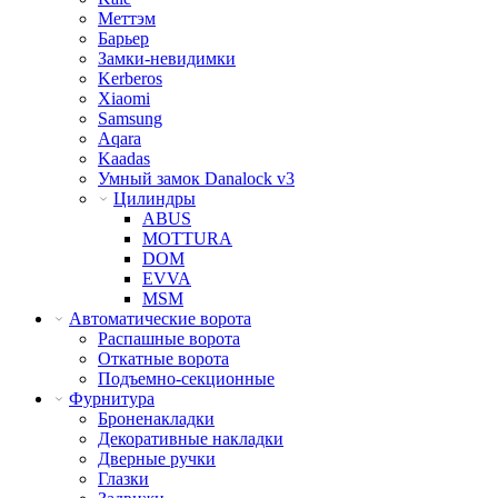
Меттэм
Барьер
Замки-невидимки
Kerberos
Xiaomi
Samsung
Aqara
Kaadas
Умный замок Danalock v3
Цилиндры
ABUS
MOTTURA
DOM
EVVA
MSM
Автоматические ворота
Распашные ворота
Откатные ворота
Подъемно-секционные
Фурнитура
Броненакладки
Декоративные накладки
Дверные ручки
Глазки