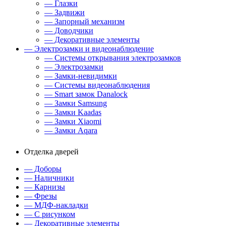
— Глазки
— Задвижи
— Запорный механизм
— Доводчики
— Декоративные элементы
— Электрозамки и видеонаблюдение
— Системы открывания электрозамков
— Электрозамки
— Замки-невидимки
— Системы видеонаблюдения
— Smart замок Danalock
— Замки Samsung
— Замки Kaadas
— Замки Xiaomi
— Замки Aqara
Отделка дверей
— Доборы
— Наличники
— Карнизы
— Фрезы
— МДФ-накладки
— С рисунком
— Декоративные элементы