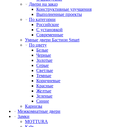
Двери на заказ
Конструктивные улучшения
Выполненные проекты
По категории
Российские
С установкой
Современные
Умные двери Бастион Smart
По цвету
Белые
Черные
Золотые
Серые
Светлые
Темные
Коричневые
Красные
Желтые
Зеленые
Синие
Карнизы
Межкомнатные двери
Замки
MOTTURA
Kale