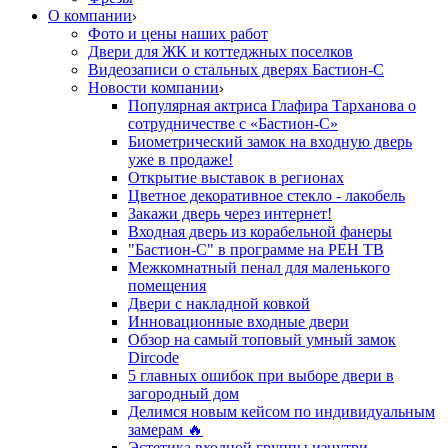
О компании
Фото и цены наших работ
Двери для ЖК и коттеджных поселков
Видеозаписи о стальных дверях Бастион-С
Новости компании
Популярная актриса Глафира Тарханова о
сотрудничестве с «Бастион-С»
Биометрический замок на входную дверь
уже в продаже!
Открытие выставок в регионах
Цветное декоративное стекло - лакобель
Закажи дверь через интернет!
Входная дверь из корабельной фанеры
"Бастион-С" в программе на РЕН ТВ
Межкомнатный пенал для маленького
помещения
Двери с накладной ковкой
Инновационные входные двери
Обзор на самый топовый умный замок
Dircode
5 главных ошибок при выборе двери в
загородный дом
Делимся новым кейсом по индивидуальным
замерам 🔥
Эстетика входной группы изнутри