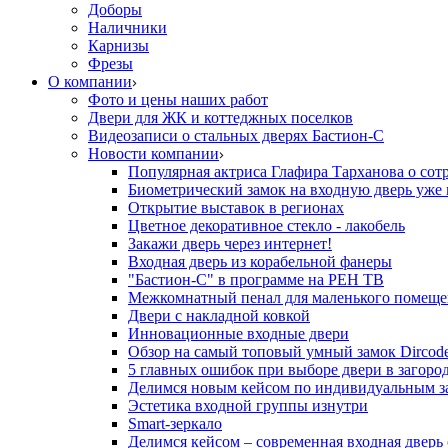
Доборы
Наличники
Карнизы
Фрезы
О компании
Фото и цены наших работ
Двери для ЖК и коттеджных поселков
Видеозаписи о стальных дверях Бастион-С
Новости компании
Популярная актриса Глафира Тарханова о сот
Биометрический замок на входную дверь уже 
Открытие выставок в регионах
Цветное декоративное стекло - лакобель
Закажи дверь через интернет!
Входная дверь из корабельной фанеры
"Бастион-С" в программе на РЕН ТВ
Межкомнатный пенал для маленького помеще
Двери с накладной ковкой
Инновационные входные двери
Обзор на самый топовый умный замок Dircod
5 главных ошибок при выборе двери в загор
Делимся новым кейсом по индивидуальным з
Эстетика входной группы изнутри
Smart-зеркало
Делимся кейсом – современная входная дверь