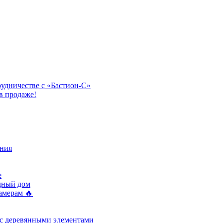
рудничестве с «Бастион-С»
в продаже!
ния
e
одный дом
амерам 🔥
 с деревянными элементами