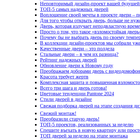
Неповторимый дизайн-проект вашей будущей
ТОП-5 самых надежных дверей
Воплощение своей мечты в проекте двери – п
Для того чтобы открыть дверь, больше не нуж
Дверь, которая излучает неподвластную врем
Просто о том, что такое «взломостойкая дверь
Почему бы не выбрать дверь по своему темпе
В коллекции дизайн-проектов мы собрали уж
Качественные двери – это полдела
Стальные двери – в чем их разница?
Рейтинг надежных дверей
Обновление двери к Новому году
Преображаем доборами дверь с видеодомофо
Красота требует жертв
Комплексная защита и повышенная взломосто
Всего три шага и дверь готова!
Цветовые тенденции Pantone 2024
Стили дверей в дизайне
Свежая подборка дверей на этапе создания ди
Свежий монтаж!
Преобразили старую дверь!
ТОП-5 проектов, реализованных за неделю
Спешите въехать в новую квартиру или просто
ТОП дверей за неделю на этапе монтажа