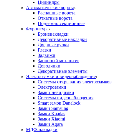
Цилиндры
Автоматические ворота
Распашные ворота
Откатные ворота
Подъемно-секционные
Фурнитура
Броненакладки
Декоративные накладки
Дверные ручки
Глазки
Задвижи
Запорный механизм
Доводчики
Декоративные элементы
Электрозамки и видеонаблюдение
Системы открывания электрозамков
Электрозамки
Замки-невидимки
Системы видеонаблюдения
Smart замок Danalock
Замки Samsung
Замки Kaadas
Замки Xiaomi
Замки Aqara
МДФ-накладки