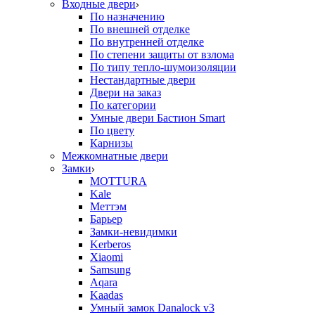
Входные двери
По назначению
По внешней отделке
По внутренней отделке
По степени защиты от взлома
По типу тепло-шумоизоляции
Нестандартные двери
Двери на заказ
По категории
Умные двери Бастион Smart
По цвету
Карнизы
Межкомнатные двери
Замки
MOTTURA
Kale
Меттэм
Барьер
Замки-невидимки
Kerberos
Xiaomi
Samsung
Aqara
Kaadas
Умный замок Danalock v3