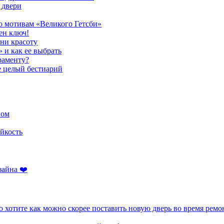
 двери
о мотивам «Великого Гетсби»
ен ключ!
ени красоту
» и как ее выбрать
раменту?
е целый бестиарий
ном
йкость
зайна ❤️
 хотите как можно скорее поставить новую дверь во время ремо