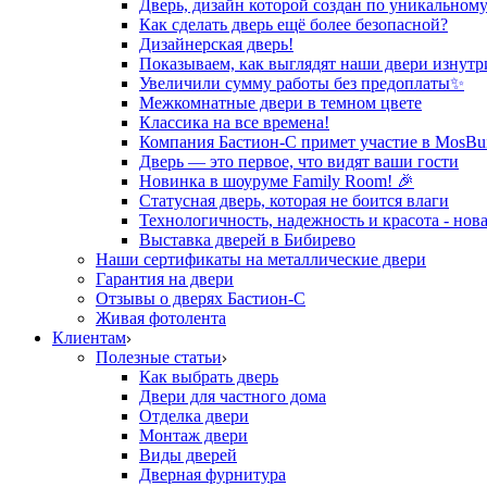
Дверь, дизайн которой создан по уникальному
Как сделать дверь ещё более безопасной?
Дизайнерская дверь!
Показываем, как выглядят наши двери изнутр
Увеличили сумму работы без предоплаты✨
Межкомнатные двери в темном цвете
Классика на все времена!
Компания Бастион-С примет участие в MosBui
Дверь — это первое, что видят ваши гости
Новинка в шоуруме Family Room! 🎉
Статусная дверь, которая не боится влаги
Технологичность, надежность и красота - нова
Выставка дверей в Бибирево
Наши сертификаты на металлические двери
Гарантия на двери
Отзывы о дверях Бастион-С
Живая фотолента
Клиентам
Полезные статьи
Как выбрать дверь
Двери для частного дома
Отделка двери
Монтаж двери
Виды дверей
Дверная фурнитура