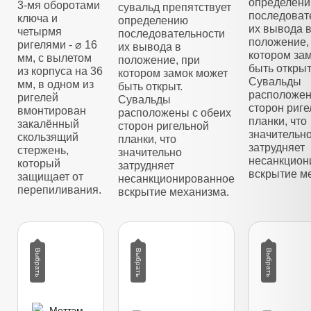
определен
3-мя оборотами
сувальд препятствует
последоват
ключа и
определению
их вывода 
четырмя
последовательности
положение,
ригелями - ⌀ 16
их вывода в
котором за
мм, с вылетом
положение, при
быть открыт
из корпуса на 36
котором замок может
Сувальды
мм, в одном из
быть открыт.
расположен
ригелей
Сувальды
сторон риг
вмонтирован
расположены с обеих
планки, что
закалённый
сторон ригельной
значительн
скользящий
планки, что
затрудняет
стержень,
значительно
несанкцион
который
затрудняет
вскрытие м
защищает от
несанкционированное
перепиливания.
вскрытие механизма.