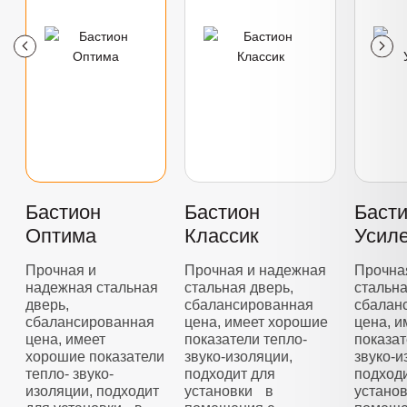
Бастион
Бастион
Баст
Оптима
Классик
Усил
Прочная и
Прочная и надежная
Прочна
надежная стальная
стальная дверь,
стальна
дверь,
сбалансированная
сбалан
сбалансированная
цена, имеет хорошие
цена, 
цена, имеет
показатели тепло-
показат
хорошие показатели
звуко-изоляции,
звуко-и
тепло- звуко-
подходит для
подход
изоляции, подходит
установки в
устано