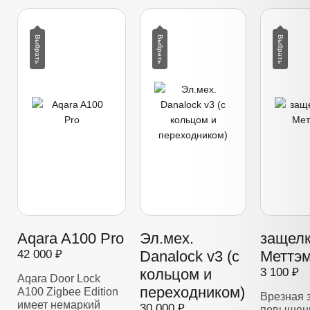
Aqara A100 Pro
Эл.мех.
защелк
42 000 ₽
Danalock v3 (с
Меттэм
кольцом и
3 100 ₽
Aqara Door Lock
переходником)
A100 Zigbee Edition
Врезная 
имеет немаркий
30 000 ₽
повышенн