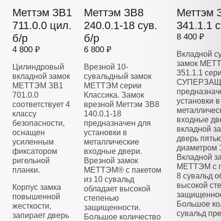
Меттэм ЗВ1
Меттэм ЗВ8
Меттэм 
711.0.0 цил.
240.0.1-18 сув.
341.1.1 с
б/р
б/р
8 400 ₽
4 800 ₽
6 800 ₽
Вкладной с
замок МЕТ
Цилиндровый
Врезной 10-
351.1.1 сер
вкладной замок
сувальдный замок
СУПЕРЗАЩ
МЕТТЭМ ЗВ1
МЕТТЭМ серии
предназнач
701.0.0
Классика. Замок
установки в
соответствует 4
врезной Меттэм ЗВ8
металличес
классу
140.0.1-18
входные дв
безопасности,
предназначен для
вкладной з
оснащен
установки в
дверь пять
усиленным
металлические
диаметром 
фиксатором
входные двери.
Вкладной з
ригельной
Врезной замок
МЕТТЭМ с п
планки.
МЕТТЭМ® с пакетом
8 сувальд о
из 10 сувальд
высокой ст
Корпус замка
обладает высокой
защищеннос
повышенной
степенью
Большое ко
жесткости,
защищенности.
сувальд пре
запирает дверь
Большое количество