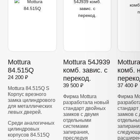
Mottura
Mottura 54J939
Mottur
84.515Q
комб. завис. с
комб. 
24 200 ₽
перекод.
переко
39 500 ₽
37 400 ₽
Mottura 84.515Q S
Корпус врезного
Фирма Mottura
Фирма Mo
замка цилиндрового
разработала новый
разработ
для металлических
стандарт двойных
стандарт
левых дверей.
замков с двумя
замков с
отдельными
отдельны
Среди аналогичных
системами
запирани
цилиндровых
запирания,
следующи
корпусов 84.515Q
преследуя
расширен