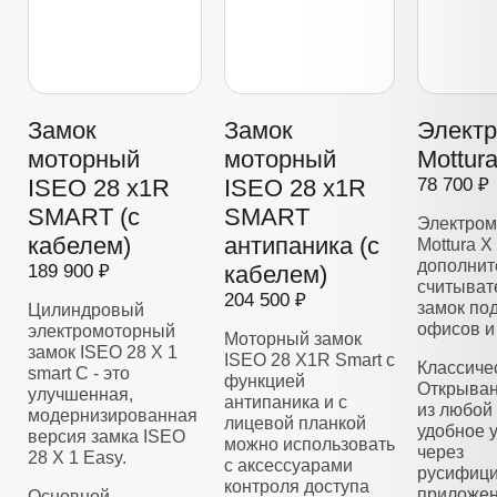
Замок
Замок
Элект
моторный
моторный
Mottur
ISEO 28 x1R
ISEO 28 x1R
78 700 ₽
SMART (с
SMART
Электром
кабелем)
антипаника (с
Mottura X
дополнит
189 900 ₽
кабелем)
считывате
204 500 ₽
замок по
Цилиндровый
офисов и
электромоторный
Моторный замок
замок ISEO 28 Х 1
ISEO 28 X1R Smart с
Классиче
smart C - это
функцией
Открыван
улучшенная,
антипаника и с
из любой 
модернизированная
лицевой планкой
удобное 
версия замка ISEO
можно использовать
через
28 X 1 Easy.
с аксессуарами
русифиц
контроля доступа
приложен
Основной