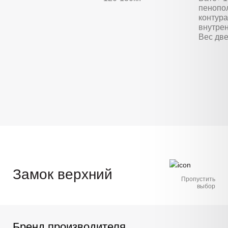
пенопо
контура
внутре
Вес две
Замок верхний
Пропустить
выбор
Бренд производителя