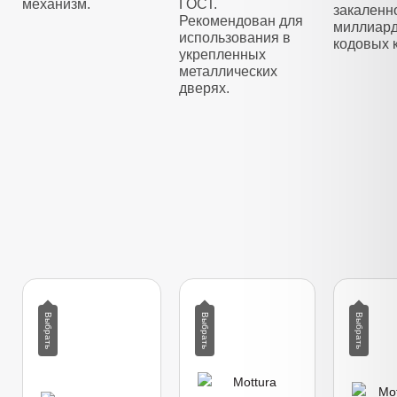
механизм.
ГОСТ.
закаленно
Рекомендован для
миллиар
использования в
кодовых 
укрепленных
металлических
дверях.