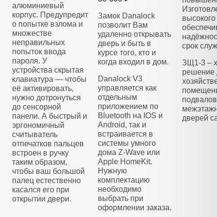
алюминиевый
Изготовл
корпус. Предупредит
Замок Danalock
высокого 
о попытке взлома и
позволит Вам
обеспечи
множестве
удаленно открывать
надёжнос
неправильных
дверь и быть в
срок слу
попыток ввода
курсе того, кто и
пароля. У
когда входил в дом.
ЗЩ1-3 – 
устройства скрытая
решение 
Danalock V3
клавиатура — чтобы
хозяйств
управляется как
её активировать,
помещени
отдельным
нужно дотронуться
подвалов
приложением по
до сенсорной
межэтажн
Bluetooth на IOS и
панели. А быстрый и
дверей са
Android, так и
эргономичный
встраивается в
считыватель
системы умного
отпечатков пальцев
дома Z-Wave или
встроен в ручку
Apple HomeKit.
таким образом,
Нужную
чтобы ваш большой
комплектацию
палец естественно
необходимо
касался его при
выбрать при
открытии двери.
оформлении заказа.