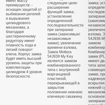
имеет массу
следующие цели:
замка; у
преимуществ: -
расширение
определе
оснащен защитой от
функций замка;
последов
выбивания ригелей
установление
запирани
и вырывания
определенной
(зависим
цилиндрового
последовательности
независи
механизма, а
при запирании
увеличен
благодаря
замка (зависимые/
взлома. З
шестереночному
независимые
54J936 M
редуктору имеет
замки); увеличение
замком
плавность хода и
времени взлома.
комбинир
легкий поворот
Замок Mottura
Комбини
ключа. Корпус замка
54J939 My Key
замки (
будет иметь высший
является замком
имеют дв
уровень защиты при
комбинированного
типа зап
комплектации
типа с внутренней
совмещен
цилиндром 4 уровня
марганцевой
замке, п
безопасности.
пластиной,
надежную
перекрывающей в
вскрытия
закрытом
нижний с
положении нижнюю
механизм
ключевую скважину.
основное
запирани