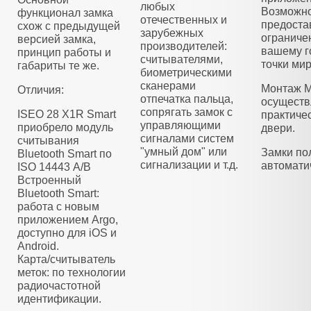
любых
Возможно
функционал замка
отечественных и
предоста
схож с предыдущей
зарубежных
ограниче
версией замка,
производителей:
вашему г
принцип работы и
считывателями,
точки мир
габариты те же.
биометрическими
сканерами
Монтаж M
Отличия:
отпечатка пальца,
осуществ
сопрягать замок с
ISEO 28 X1R Smart
практиче
управляющими
приобрело модуль
двери.
сигналами систем
считывания
"умный дом" или
Замки по
Bluetooth Smart по
сигнализации и т.д.
автомати
ISO 14443 А/B
Встроенный
Bluetooth Smart:
работа с новым
приложением Argo,
доступно для iOS и
Android.
Карта/считыватель
меток: по технологии
радиочастотной
идентификации.