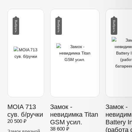
MOIA 713
Замок -
Замок -
сув. б/ручки
невидимка Titan
невидимк
20 500 ₽
GSM усил.
Battery I
38 600 ₽
(работа 
Замок врезной