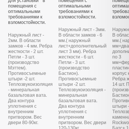
для установки в
помещения с
помеще
помещения с
оптимальными
оптима
оптимальными
требованиями к
требов
требованиями к
взломостойкости.
взломос
взломостойкости.
Наружный лист - 3мм.
Наружны
Наружный лист -
В области замков - 6
В облас
2мм. В области
мм.( наружный
мм.( на
замков - 4 мм. Ребра
лист+дополнительный
мм+два
жесткости - 2 шт.
лист 3 мм). Ребра
дополн
Петли - 3 шт.
жесткости - 6 шт.
по 3
(производство
Петли - 3 шт.
мм+фер
Мэттем).
(производство
пластин
Противосъемные
Бастион).
корпус 
штыри -2 шт.
Противосъемные
Ребра ж
Теплозвукоизоляция
штыри -2 шт.
14 шт. П
- минеральная
Теплозвукоизоляция -
(произ
базальтовая вата.
минеральная
Бастион
Два контура
базальтовая вата.
Против
уплотнения с
Два контура
штыри -
внутренним
уплотнения с
Теплозв
притвором. Вес
внутренним
каменн
двери 80-90кг.
притвором. Вес двери
Rockwoo
120-130кг.
Батс+ 