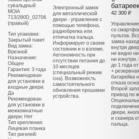
батареек
сувальдный
Электронный замок
MOIA
42 300 ₽
для металлической
713/280D_02706
двери - управление с
(правый)
Управление
помощью телефона,
со смартфо
радиобрелка или
Тип упаковки:
пультов. Вс
отпечатка пальца.
Закрытый пакет
замка нахо
Информирует о своем
Вид замка:
внутри двер
состоянии и о взломе.
Врезной
не видно ни
Автономность при
Назначение:
ни изнутри.
отсутствии питания до
Общее
до 1 года о
10 месяцев
Гарантия: 3 года
+ резервна
(специальный режим
Рекомендован
батарейка н
сна). Возможность
для установки в
отказа осно
самостоятельного
входные двери:
Второй зап
обновления прошивки
Да
привод по 
устройства.
Рекомендован
Опциональ
для установки в
подключени
межкомнатные
двери, кноп
двери: Нет
и сканера о
Тип крепления:
пальца.
Лицевая планка
Тип ригелей: