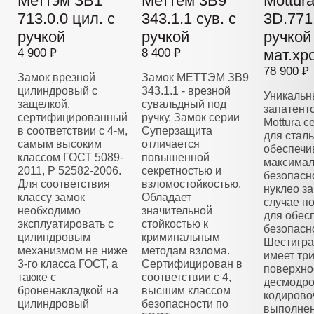
Меттэм ЗВ1
Меттем 3В9
Mottur
713.0.0 цил. с
343.1.1 сув. с
3D.771 
ручкой
ручкой
ручкой
4 900 ₽
8 400 ₽
мат.хр
78 900 ₽
Замок врезной
Замок МЕТТЭМ ЗВ9
цилиндровый с
343.1.1 - врезной
Уникальн
защелкой,
сувальдный под
запатент
сертифицированный
ручку. Замок серии
Mottura 
в соответствии с 4-м,
Суперзащита
для стал
самым высоким
отличается
обеспечи
классом ГОСТ 5089-
повышенной
максима
2011, Р 52582-2006.
секретностью и
безопасн
Для соответствия
взломостойкостью.
нуклео з
классу замок
Обладает
случае п
необходимо
значительной
для обес
эксплуатировать с
стойкостью к
безопасн
цилиндровым
криминальным
Шестигра
механизмом не ниже
методам взлома.
имеет тр
3-го класса ГОСТ, а
Сертифицирован в
поверхно
также с
соответствии с 4,
десмодро
броненакладкой на
высшим классом
кодирово
цилиндровый
безопасности по
выполнен