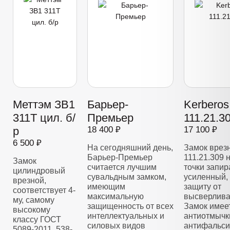
Меттэм ЗВ1
Барьер-
Kerberos
311Т цил. б/
Премьер
111.21.3
р
18 400 ₽
17 100 ₽
6 500 ₽
На сегодняшний день,
Замок врез
Барьер-Премьер
111.21.309 
Замок
считается лучшим
точки запир
цилиндровый
сувальдным замком,
усиленный,
врезной,
имеющим
защиту от
соответствует 4-
максимальную
высверлива
му, самому
защищенность от всех
Замок имее
высокому
интеллектуальных и
антиотмычк
классу ГОСТ
силовых видов
антифальс
5089-2011, 538-