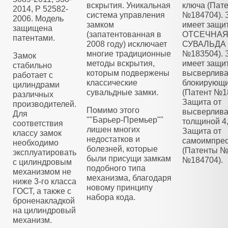
вскрытия. Уникальная
ключа (Пат
2014, Р 52582-
система управления
№184704). 
2006. Модель
замком
имеет защи
защищена
(запатентованная в
ОТСЕЧНА
патентами.
2008 году) исключает
СУВАЛЬДА 
многие традиционные
№183504). 
Замок
методы вскрытия,
имеет защит
стабильно
которым подвержены
высверлива
работает с
классические
блокирующ
цилиндрами
сувальдные замки.
(Патент №1
различных
Защита от
производителей.
Помимо этого
высверлива
Для
""Барьер-Премьер""
толщиной 4
соответствия
лишен многих
Защита от
классу замок
недостатков и
самоимпре
необходимо
болезней, которые
(Патенты №
эксплуатировать
были присущи замкам
№184704).
с цилиндровым
подобного типа
механизмом не
механизма, благодаря
ниже 3-го класса
новому принципу
ГОСТ, а также с
набора кода.
броненакладкой
на цилиндровый
механизм.