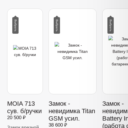
MOIA 713
Замок -
Замок -
сув. б/ручки
невидимка Titan
невидимк
20 500 ₽
GSM усил.
Battery I
38 600 ₽
(работа 
Замок врезной