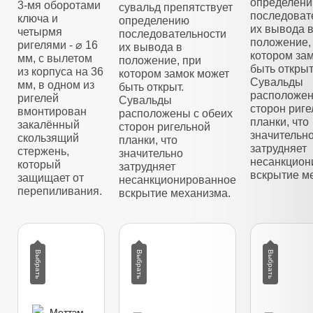
определен
3-мя оборотами
сувальд препятствует
последоват
ключа и
определению
их вывода 
четырмя
последовательности
положение,
ригелями - ⌀ 16
их вывода в
котором за
мм, с вылетом
положение, при
быть открыт
из корпуса на 36
котором замок может
Сувальды
мм, в одном из
быть открыт.
расположен
ригелей
Сувальды
сторон риг
вмонтирован
расположены с обеих
планки, что
закалённый
сторон ригельной
значительн
скользящий
планки, что
затрудняет
стержень,
значительно
несанкцион
который
затрудняет
вскрытие м
защищает от
несанкционированное
перепиливания.
вскрытие механизма.