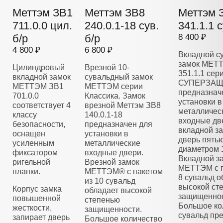
Меттэм ЗВ1
Меттэм ЗВ8
Меттэм 
711.0.0 цил.
240.0.1-18 сув.
341.1.1 с
б/р
б/р
8 400 ₽
4 800 ₽
6 800 ₽
Вкладной с
замок МЕТ
Цилиндровый
Врезной 10-
351.1.1 сер
вкладной замок
сувальдный замок
СУПЕРЗАЩ
МЕТТЭМ ЗВ1
МЕТТЭМ серии
предназнач
701.0.0
Классика. Замок
установки в
соответствует 4
врезной Меттэм ЗВ8
металличес
классу
140.0.1-18
входные дв
безопасности,
предназначен для
вкладной з
оснащен
установки в
дверь пять
усиленным
металлические
диаметром 
фиксатором
входные двери.
Вкладной з
ригельной
Врезной замок
МЕТТЭМ с п
планки.
МЕТТЭМ® с пакетом
8 сувальд о
из 10 сувальд
высокой ст
Корпус замка
обладает высокой
защищеннос
повышенной
степенью
Большое ко
жесткости,
защищенности.
сувальд пре
запирает дверь
Большое количество