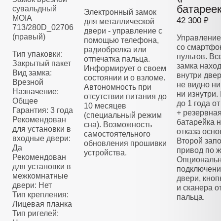
батареек
сувальдный
Электронный замок
MOIA
42 300 ₽
для металлической
713/280D_02706
двери - управление с
(правый)
Управление
помощью телефона,
со смартфо
радиобрелка или
Тип упаковки:
пультов. Вс
отпечатка пальца.
Закрытый пакет
замка нахо
Информирует о своем
Вид замка:
внутри двер
состоянии и о взломе.
Врезной
не видно ни
Автономность при
Назначение:
ни изнутри.
отсутствии питания до
Общее
до 1 года о
10 месяцев
Гарантия: 3 года
+ резервна
(специальный режим
Рекомендован
батарейка н
сна). Возможность
для установки в
отказа осно
самостоятельного
входные двери:
Второй зап
обновления прошивки
Да
привод по 
устройства.
Рекомендован
Опциональ
для установки в
подключени
межкомнатные
двери, кноп
двери: Нет
и сканера о
Тип крепления:
пальца.
Лицевая планка
Тип ригелей: