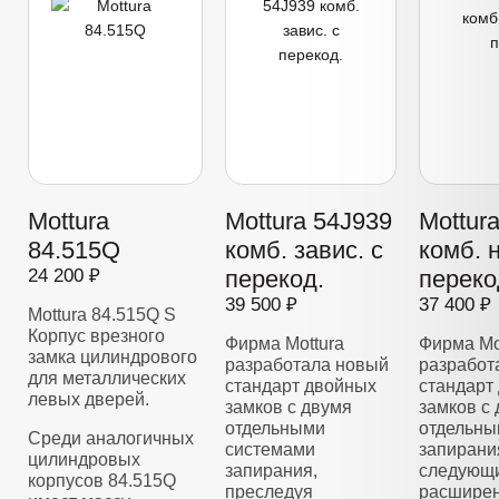
Mottura
Mottura 54J939
Mottur
84.515Q
комб. завис. с
комб. 
24 200 ₽
перекод.
переко
39 500 ₽
37 400 ₽
Mottura 84.515Q S
Корпус врезного
Фирма Mottura
Фирма Mo
замка цилиндрового
разработала новый
разработ
для металлических
стандарт двойных
стандарт
левых дверей.
замков с двумя
замков с
отдельными
отдельны
Среди аналогичных
системами
запирани
цилиндровых
запирания,
следующи
корпусов 84.515Q
преследуя
расширен