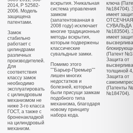
вскрытия. Уникальная
ключа (Пат
2014, Р 52582-
система управления
№184704). 
2006. Модель
замком
имеет защи
защищена
(запатентованная в
ОТСЕЧНА
патентами.
2008 году) исключает
СУВАЛЬДА 
многие традиционные
№183504). 
Замок
методы вскрытия,
имеет защит
стабильно
которым подвержены
высверлива
работает с
классические
блокирующ
цилиндрами
сувальдные замки.
(Патент №1
различных
Защита от
производителей.
Помимо этого
высверлива
Для
""Барьер-Премьер""
толщиной 4
соответствия
лишен многих
Защита от
классу замок
недостатков и
самоимпре
необходимо
болезней, которые
(Патенты №
эксплуатировать
были присущи замкам
№184704).
с цилиндровым
подобного типа
механизмом не
механизма, благодаря
ниже 3-го класса
новому принципу
ГОСТ, а также с
набора кода.
броненакладкой
на цилиндровый
механизм.