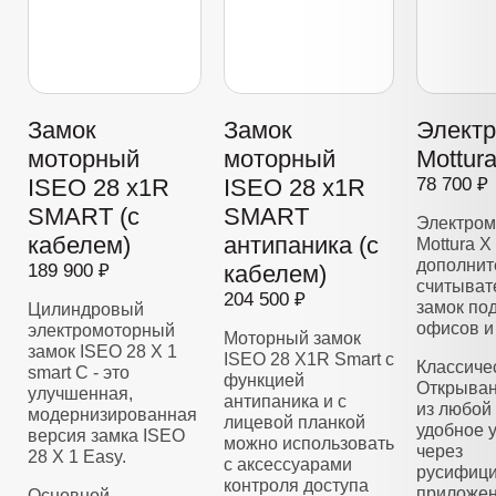
Замок
Замок
Элект
моторный
моторный
Mottur
ISEO 28 x1R
ISEO 28 x1R
78 700 ₽
SMART (с
SMART
Электром
кабелем)
антипаника (с
Mottura X
дополнит
189 900 ₽
кабелем)
считывате
204 500 ₽
замок по
Цилиндровый
офисов и
электромоторный
Моторный замок
замок ISEO 28 Х 1
ISEO 28 X1R Smart с
Классиче
smart C - это
функцией
Открыван
улучшенная,
антипаника и с
из любой 
модернизированная
лицевой планкой
удобное 
версия замка ISEO
можно использовать
через
28 X 1 Easy.
с аксессуарами
русифиц
контроля доступа
приложен
Основной