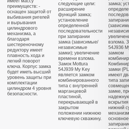
имеет массу
следующие цели:
замка; у
преимуществ: -
расширение
определе
оснащен защитой от
функций замка;
последов
выбивания ригелей
установление
запирани
и вырывания
определенной
(зависим
цилиндрового
последовательности
независи
механизма, а
при запирании
увеличен
благодаря
замка (зависимые/
взлома. З
шестереночному
независимые
54J936 M
редуктору имеет
замки); увеличение
замком
плавность хода и
времени взлома.
комбинир
легкий поворот
Замок Mottura
Комбини
ключа. Корпус замка
54J939 My Key
замки (
будет иметь высший
является замком
имеют дв
уровень защиты при
комбинированного
типа зап
комплектации
типа с внутренней
совмещен
цилиндром 4 уровня
марганцевой
замке, п
безопасности.
пластиной,
надежную
перекрывающей в
вскрытия
закрытом
нижний с
положении нижнюю
механизм
ключевую скважину.
основное
запирани