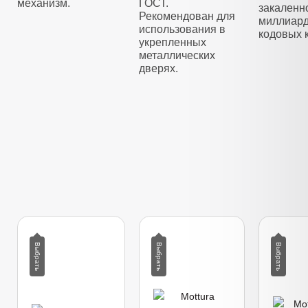
механизм.
ГОСТ.
закаленно
Рекомендован для
миллиар
использования в
кодовых 
укрепленных
металлических
дверях.