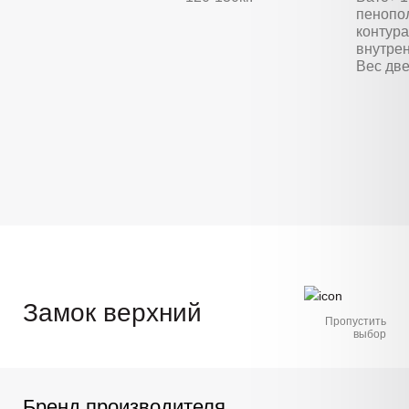
пенопо
контура
внутре
Вес две
Замок верхний
Пропустить
выбор
Бренд производителя