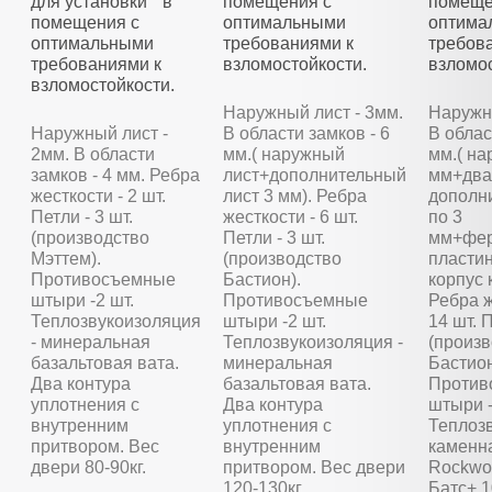
для установки в
помещения с
помеще
помещения с
оптимальными
оптима
оптимальными
требованиями к
требов
требованиями к
взломостойкости.
взломос
взломостойкости.
Наружный лист - 3мм.
Наружны
Наружный лист -
В области замков - 6
В облас
2мм. В области
мм.( наружный
мм.( на
замков - 4 мм. Ребра
лист+дополнительный
мм+два
жесткости - 2 шт.
лист 3 мм). Ребра
дополн
Петли - 3 шт.
жесткости - 6 шт.
по 3
(производство
Петли - 3 шт.
мм+фер
Мэттем).
(производство
пластин
Противосъемные
Бастион).
корпус 
штыри -2 шт.
Противосъемные
Ребра ж
Теплозвукоизоляция
штыри -2 шт.
14 шт. П
- минеральная
Теплозвукоизоляция -
(произ
базальтовая вата.
минеральная
Бастион
Два контура
базальтовая вата.
Против
уплотнения с
Два контура
штыри -
внутренним
уплотнения с
Теплозв
притвором. Вес
внутренним
каменн
двери 80-90кг.
притвором. Вес двери
Rockwoo
120-130кг.
Батс+ 