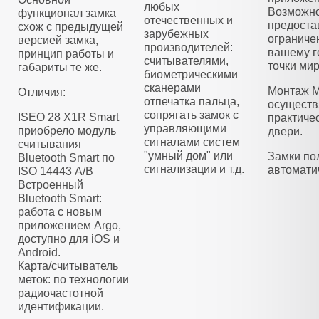
любых
Возможно
функционал замка
отечественных и
предоста
схож с предыдущей
зарубежных
ограниче
версией замка,
производителей:
вашему г
принцип работы и
считывателями,
точки мир
габариты те же.
биометрическими
сканерами
Монтаж M
Отличия:
отпечатка пальца,
осуществ
сопрягать замок с
ISEO 28 X1R Smart
практиче
управляющими
приобрело модуль
двери.
сигналами систем
считывания
"умный дом" или
Замки по
Bluetooth Smart по
сигнализации и т.д.
автомати
ISO 14443 А/B
Встроенный
Bluetooth Smart:
работа с новым
приложением Argo,
доступно для iOS и
Android.
Карта/считыватель
меток: по технологии
радиочастотной
идентификации.