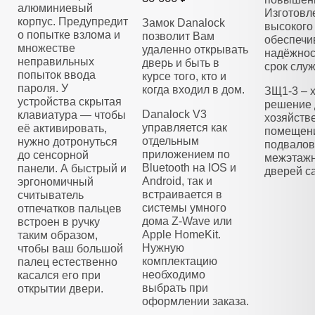
алюминиевый
Изготовл
корпус. Предупредит
Замок Danalock
высокого 
о попытке взлома и
позволит Вам
обеспечи
множестве
удаленно открывать
надёжнос
неправильных
дверь и быть в
срок слу
попыток ввода
курсе того, кто и
пароля. У
когда входил в дом.
ЗЩ1-3 – 
устройства скрытая
решение 
Danalock V3
клавиатура — чтобы
хозяйств
управляется как
её активировать,
помещени
отдельным
нужно дотронуться
подвалов
приложением по
до сенсорной
межэтажн
Bluetooth на IOS и
панели. А быстрый и
дверей са
Android, так и
эргономичный
встраивается в
считыватель
системы умного
отпечатков пальцев
дома Z-Wave или
встроен в ручку
Apple HomeKit.
таким образом,
Нужную
чтобы ваш большой
комплектацию
палец естественно
необходимо
касался его при
выбрать при
открытии двери.
оформлении заказа.