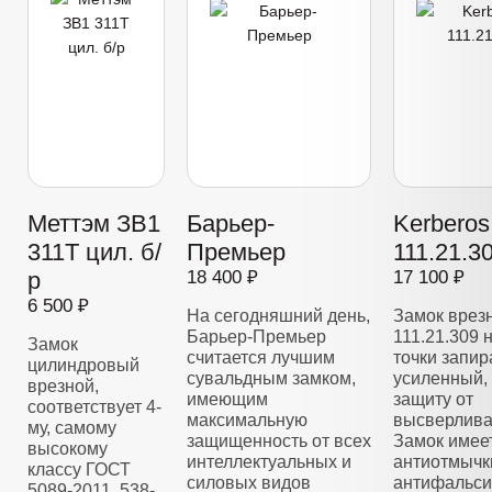
Меттэм ЗВ1
Барьер-
Kerberos
311Т цил. б/
Премьер
111.21.3
р
18 400 ₽
17 100 ₽
6 500 ₽
На сегодняшний день,
Замок врез
Барьер-Премьер
111.21.309 
Замок
считается лучшим
точки запир
цилиндровый
сувальдным замком,
усиленный,
врезной,
имеющим
защиту от
соответствует 4-
максимальную
высверлива
му, самому
защищенность от всех
Замок имее
высокому
интеллектуальных и
антиотмычк
классу ГОСТ
силовых видов
антифальс
5089-2011, 538-