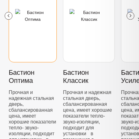
Бастион
Бастион
Баст
Оптима
Классик
Усил
Прочная и
Прочная и надежная
Прочна
надежная стальная
стальная дверь,
стальна
дверь,
сбалансированная
сбалан
сбалансированная
цена, имеет хорошие
цена, 
цена, имеет
показатели тепло-
показат
хорошие показатели
звуко-изоляции,
звуко-и
тепло- звуко-
подходит для
подход
изоляции, подходит
установки в
устано