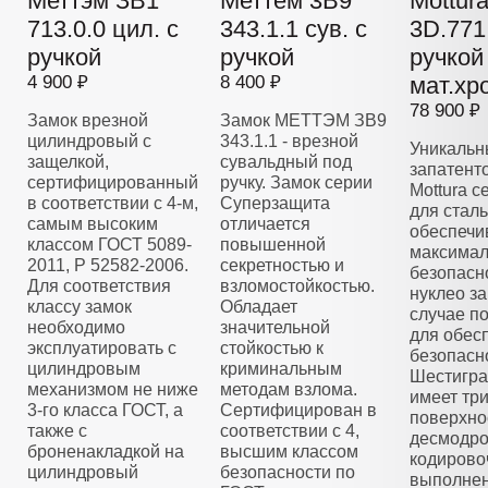
Меттэм ЗВ1
Меттем 3В9
Mottur
713.0.0 цил. с
343.1.1 сув. с
3D.771 
ручкой
ручкой
ручкой
4 900 ₽
8 400 ₽
мат.хр
78 900 ₽
Замок врезной
Замок МЕТТЭМ ЗВ9
цилиндровый с
343.1.1 - врезной
Уникальн
защелкой,
сувальдный под
запатент
сертифицированный
ручку. Замок серии
Mottura 
в соответствии с 4-м,
Суперзащита
для стал
самым высоким
отличается
обеспечи
классом ГОСТ 5089-
повышенной
максима
2011, Р 52582-2006.
секретностью и
безопасн
Для соответствия
взломостойкостью.
нуклео з
классу замок
Обладает
случае п
необходимо
значительной
для обес
эксплуатировать с
стойкостью к
безопасн
цилиндровым
криминальным
Шестигра
механизмом не ниже
методам взлома.
имеет тр
3-го класса ГОСТ, а
Сертифицирован в
поверхно
также с
соответствии с 4,
десмодро
броненакладкой на
высшим классом
кодирово
цилиндровый
безопасности по
выполнен