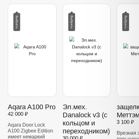
Aqara A100 Pro
Эл.мех.
защелк
42 000 ₽
Danalock v3 (с
Меттэм
кольцом и
3 100 ₽
Aqara Door Lock
переходником)
A100 Zigbee Edition
Врезная 
имеет немаркий
30 000 ₽
повышенн