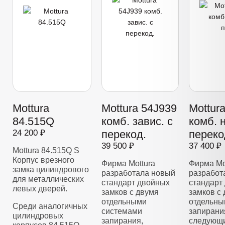
Mottura
Mottura 54J939
Mottur
84.515Q
комб. завис. с
комб. 
24 200 ₽
перекод.
переко
39 500 ₽
37 400 ₽
Mottura 84.515Q S
Корпус врезного
Фирма Mottura
Фирма Mo
замка цилиндрового
разработала новый
разработ
для металлических
стандарт двойных
стандарт
левых дверей.
замков с двумя
замков с
отдельными
отдельны
Среди аналогичных
системами
запирани
цилиндровых
запирания,
следующи