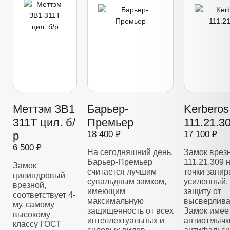
Меттэм ЗВ1
Барьер-
Kerberos
311Т цил. б/
Премьер
111.21.3
р
18 400 ₽
17 100 ₽
6 500 ₽
На сегодняшний день,
Замок врез
Барьер-Премьер
111.21.309 
Замок
считается лучшим
точки запир
цилиндровый
сувальдным замком,
усиленный,
врезной,
имеющим
защиту от
соответствует 4-
максимальную
высверлива
му, самому
защищенность от всех
Замок имее
высокому
интеллектуальных и
антиотмычк
классу ГОСТ