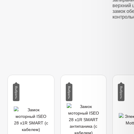
верхний 
замок об
контроль