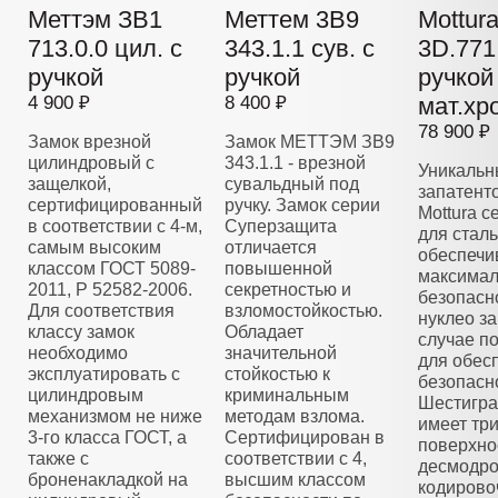
Меттэм ЗВ1
Меттем 3В9
Mottur
713.0.0 цил. с
343.1.1 сув. с
3D.771 
ручкой
ручкой
ручкой
4 900 ₽
8 400 ₽
мат.хр
78 900 ₽
Замок врезной
Замок МЕТТЭМ ЗВ9
цилиндровый с
343.1.1 - врезной
Уникальн
защелкой,
сувальдный под
запатент
сертифицированный
ручку. Замок серии
Mottura 
в соответствии с 4-м,
Суперзащита
для стал
самым высоким
отличается
обеспечи
классом ГОСТ 5089-
повышенной
максима
2011, Р 52582-2006.
секретностью и
безопасн
Для соответствия
взломостойкостью.
нуклео з
классу замок
Обладает
случае п
необходимо
значительной
для обес
эксплуатировать с
стойкостью к
безопасн
цилиндровым
криминальным
Шестигра
механизмом не ниже
методам взлома.
имеет тр
3-го класса ГОСТ, а
Сертифицирован в
поверхно
также с
соответствии с 4,
десмодро
броненакладкой на
высшим классом
кодирово