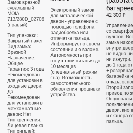
(работа 
Замок врезной
батареек
сувальдный
Электронный замок
MOIA
42 300 ₽
для металлической
713/280D_02706
двери - управление с
(правый)
Управление
помощью телефона,
со смартфо
радиобрелка или
Тип упаковки:
пультов. Вс
отпечатка пальца.
Закрытый пакет
замка нахо
Информирует о своем
Вид замка:
внутри двер
состоянии и о взломе.
Врезной
не видно ни
Автономность при
Назначение:
ни изнутри.
отсутствии питания до
Общее
до 1 года о
10 месяцев
Гарантия: 3 года
+ резервна
(специальный режим
Рекомендован
батарейка н
сна). Возможность
для установки в
отказа осно
самостоятельного
входные двери:
Второй зап
обновления прошивки
Да
привод по 
устройства.
Рекомендован
Опциональ
для установки в
подключени
межкомнатные
двери, кноп
двери: Нет
и сканера о
Тип крепления:
пальца.
Лицевая планка
Тип ригелей: