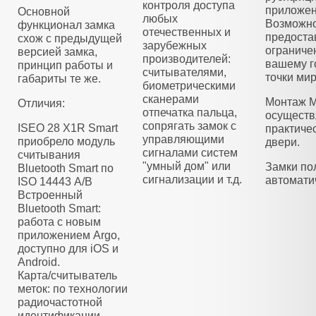
контроля доступа
приложен
Основной
любых
Возможно
функционал замка
отечественных и
предоста
схож с предыдущей
зарубежных
ограниче
версией замка,
производителей:
вашему г
принцип работы и
считывателями,
точки мир
габариты те же.
биометрическими
сканерами
Монтаж M
Отличия:
отпечатка пальца,
осуществ
сопрягать замок с
ISEO 28 X1R Smart
практиче
управляющими
приобрело модуль
двери.
сигналами систем
считывания
"умный дом" или
Замки по
Bluetooth Smart по
сигнализации и т.д.
автомати
ISO 14443 А/B
Встроенный
Bluetooth Smart:
работа с новым
приложением Argo,
доступно для iOS и
Android.
Карта/считыватель
меток: по технологии
радиочастотной
идентификации.