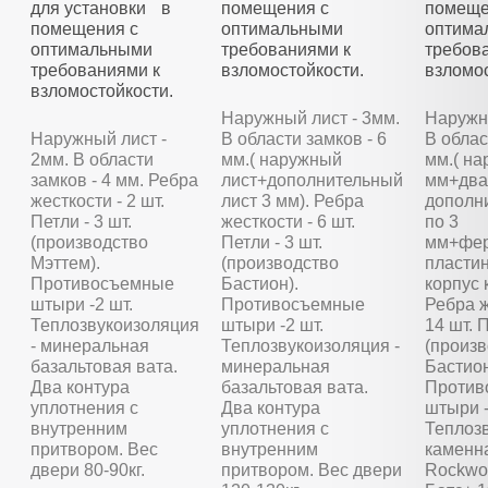
для установки в
помещения с
помеще
помещения с
оптимальными
оптима
оптимальными
требованиями к
требов
требованиями к
взломостойкости.
взломос
взломостойкости.
Наружный лист - 3мм.
Наружны
Наружный лист -
В области замков - 6
В облас
2мм. В области
мм.( наружный
мм.( на
замков - 4 мм. Ребра
лист+дополнительный
мм+два
жесткости - 2 шт.
лист 3 мм). Ребра
дополн
Петли - 3 шт.
жесткости - 6 шт.
по 3
(производство
Петли - 3 шт.
мм+фер
Мэттем).
(производство
пластин
Противосъемные
Бастион).
корпус 
штыри -2 шт.
Противосъемные
Ребра ж
Теплозвукоизоляция
штыри -2 шт.
14 шт. П
- минеральная
Теплозвукоизоляция -
(произ
базальтовая вата.
минеральная
Бастион
Два контура
базальтовая вата.
Против
уплотнения с
Два контура
штыри -
внутренним
уплотнения с
Теплозв
притвором. Вес
внутренним
каменн
двери 80-90кг.
притвором. Вес двери
Rockwoo