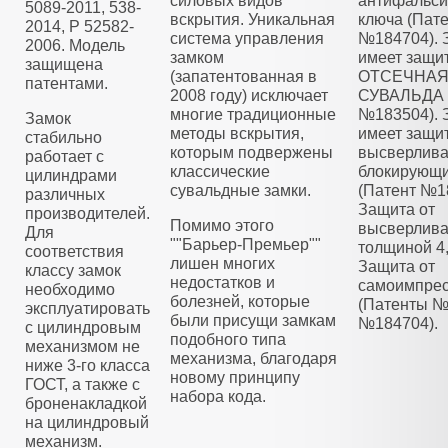
силовых видов
антифальс
5089-2011, 538-
вскрытия. Уникальная
ключа (Пат
2014, Р 52582-
система управления
№184704). 
2006. Модель
замком
имеет защи
защищена
(запатентованная в
ОТСЕЧНА
патентами.
2008 году) исключает
СУВАЛЬДА 
многие традиционные
№183504). 
Замок
методы вскрытия,
имеет защит
стабильно
которым подвержены
высверлива
работает с
классические
блокирующ
цилиндрами
сувальдные замки.
(Патент №1
различных
Защита от
производителей.
Помимо этого
высверлива
Для
""Барьер-Премьер""
толщиной 4
соответствия
лишен многих
Защита от
классу замок
недостатков и
самоимпре
необходимо
болезней, которые
(Патенты №
эксплуатировать
были присущи замкам
№184704).
с цилиндровым
подобного типа
механизмом не
механизма, благодаря
ниже 3-го класса
новому принципу
ГОСТ, а также с
набора кода.
броненакладкой
на цилиндровый
механизм.