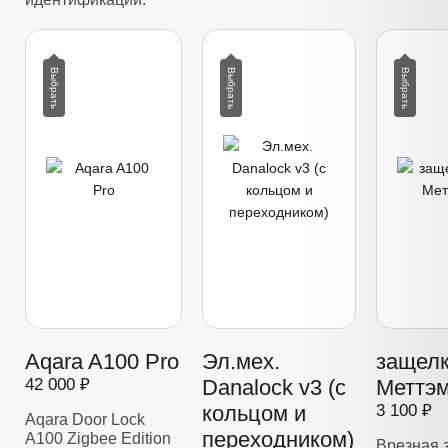
Aqara A100 Pro
Эл.мех.
защелк
42 000 ₽
Danalock v3 (с
Меттэм
кольцом и
3 100 ₽
Aqara Door Lock
переходником)
A100 Zigbee Edition
Врезная 