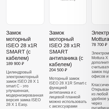
Замок
Замок
Элект
моторный
моторный
Mottur
ISEO 28 x1R
ISEO 28 x1R
78 700 ₽
SMART (с
SMART
Электром
кабелем)
антипаника (с
Mottura X
дополнит
189 900 ₽
кабелем)
считывате
204 500 ₽
замок по
Цилиндровый
офисов и
электромоторный
Моторный замок
замок ISEO 28 Х 1
ISEO 28 X1R Smart с
Классиче
smart C - это
функцией
Открыван
улучшенная,
антипаника и с
из любой 
модернизированная
лицевой планкой
удобное 
версия замка ISEO
можно использовать
через
28 X 1 Easy.
с аксессуарами
русифиц