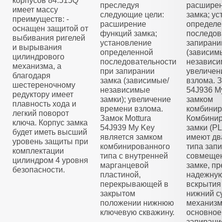
корпусов 84.515Q
преследуя
расширен
имеет массу
следующие цели:
замка; у
преимуществ: -
расширение
определе
оснащен защитой от
функций замка;
последов
выбивания ригелей
установление
запирани
и вырывания
определенной
(зависим
цилиндрового
последовательности
независи
механизма, а
при запирании
увеличен
благодаря
замка (зависимые/
взлома. З
шестереночному
независимые
54J936 M
редуктору имеет
замки); увеличение
замком
плавность хода и
времени взлома.
комбинир
легкий поворот
Замок Mottura
Комбини
ключа. Корпус замка
54J939 My Key
замки (
будет иметь высший
является замком
имеют дв
уровень защиты при
комбинированного
типа зап
комплектации
типа с внутренней
совмещен
цилиндром 4 уровня
марганцевой
замке, п
безопасности.
пластиной,
надежную
перекрывающей в
вскрытия
закрытом
нижний с
положении нижнюю
механизм
ключевую скважину.
основное
запирани