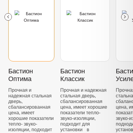
Бастион
Бастион
Баст
Оптима
Классик
Усил
Прочная и
Прочная и надежная
Прочна
надежная стальная
стальная дверь,
стальна
дверь,
сбалансированная
сбалан
сбалансированная
цена, имеет хорошие
цена, 
цена, имеет
показатели тепло-
показат
хорошие показатели
звуко-изоляции,
звуко-и
тепло- звуко-
подходит для
подход
изоляции, подходит
установки в
устано