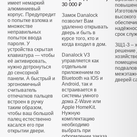
имеет немаркий
30 000 ₽
повышенн
алюминиевый
Изготовл
корпус. Предупредит
Замок Danalock
высокого 
о попытке взлома и
позволит Вам
обеспечи
множестве
удаленно открывать
надёжнос
неправильных
дверь и быть в
срок слу
попыток ввода
курсе того, кто и
пароля. У
когда входил в дом.
ЗЩ1-3 – 
устройства скрытая
решение 
Danalock V3
клавиатура — чтобы
хозяйств
управляется как
её активировать,
помещени
отдельным
нужно дотронуться
подвалов
приложением по
до сенсорной
межэтажн
Bluetooth на IOS и
панели. А быстрый и
дверей са
Android, так и
эргономичный
встраивается в
считыватель
системы умного
отпечатков пальцев
дома Z-Wave или
встроен в ручку
Apple HomeKit.
таким образом,
Нужную
чтобы ваш большой
комплектацию
палец естественно
необходимо
касался его при
выбрать при
открытии двери.
оформлении заказа.