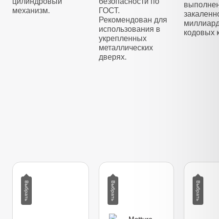
цилиндровый
безопасности по
выполнен
механизм.
ГОСТ.
закаленно
Рекомендован для
миллиар
использования в
кодовых 
укрепленных
металлических
дверях.