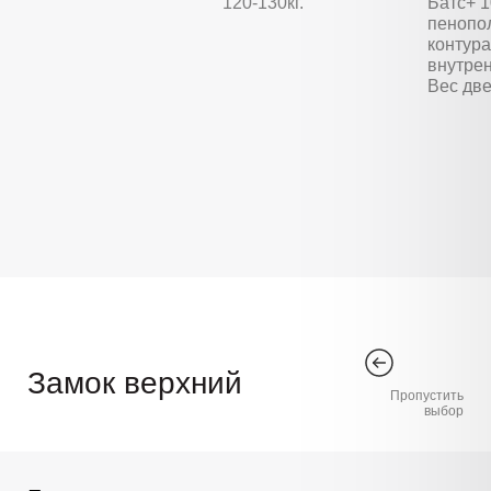
120-130кг.
Батс+ 
пенопо
контура
внутре
Вес две
Замок верхний
Пропустить
выбор