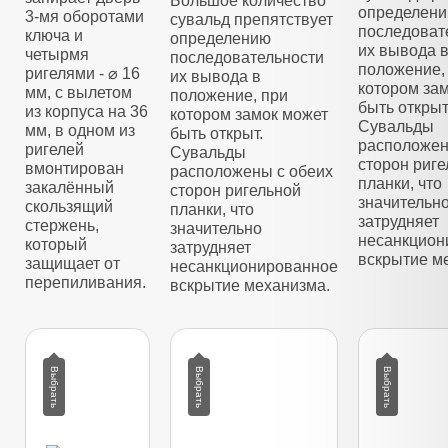
Большое количество
определен
3-мя оборотами
сувальд препятствует
последоват
ключа и
определению
их вывода 
четырмя
последовательности
положение,
ригелями - ⌀ 16
их вывода в
котором за
мм, с вылетом
положение, при
быть открыт
из корпуса на 36
котором замок может
Сувальды
мм, в одном из
быть открыт.
расположен
ригелей
Сувальды
сторон риг
вмонтирован
расположены с обеих
планки, что
закалённый
сторон ригельной
значительн
скользящий
планки, что
затрудняет
стержень,
значительно
несанкцион
который
затрудняет
вскрытие м
защищает от
несанкционированное
перепиливания.
вскрытие механизма.